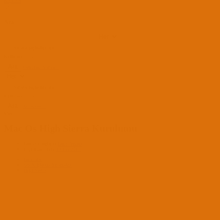
Kayıt Ol
Ara
Sadece başlıkları ara
Kullanıcı:
Ara
Gelişmiş Arama...
Sadece başlıkları ara
Kullanıcı:
Ara
Advanced...
Menü
Mac Os High Sierra Kurulumu
Konuyu başlatan
Bora_Yenici
Başlangıç tarihi
19 Eki 2017
Forumlar
OS X İşletim Sistemleri
High Sierra