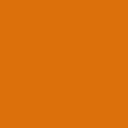
10
0
1
28
19 Eki 2017
#1
macOS High Sierra imajını indirdim. Eski Clover dosyalarını attım. Format işlemi gelmeden restart atıyor.
Lenovo İdeapad 510
İntel core İ5 6200U
Nvidia Geforce 940Mx
İntel hd graphics 520.
Sandisk ssd 120 GB Sata 3
Ramaxel Ddr 4 8 Gb ram.
Moderatörün son düzenlenenleri:
20 Eki 2017
D
darkknigth
APPRENTICE
25 Ara 2016
37
3
0
40
20 Eki 2017