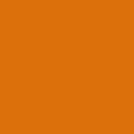
montezuma' Alıntı:
Hangi imaj ile deniyorsun?
Genişletmek için tıkla ...
Sizin imaj.
DSDT nasıl yapacağım.
D
darkknigth
APPRENTICE
25 Ara 2016
37
3
0
40
20 Eki 2017
#5
Yabancı bir kaynaktan dsdt dosyalarını buldum. Sonrada EFI içindeki patched içerisine atıp (blr
mesajinizda iereg isimli uygulanamada nvda yazınca sonuç çıkmadı. Sanırım harici ekran kartı devre dışı
olmuş oluyor )config dosyasından gerekli ayarı yaptım ama işe yaramadı (usb içindekine de aynı işlemleri
yaptım) .
Moderatörün son düzenlenenleri:
20 Eki 2017
montezuma
MASTER YODA