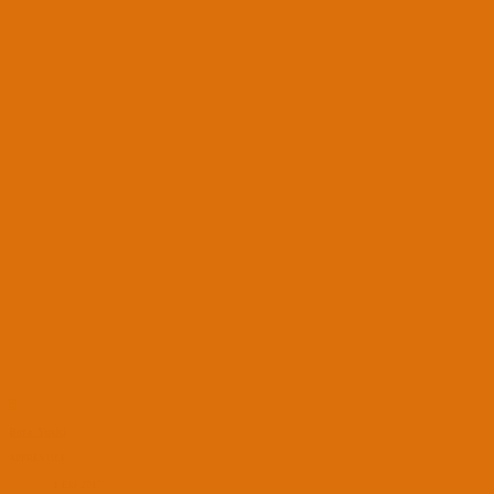
B
Bora_Yenici
APPRENTICE
1 Eki 2017