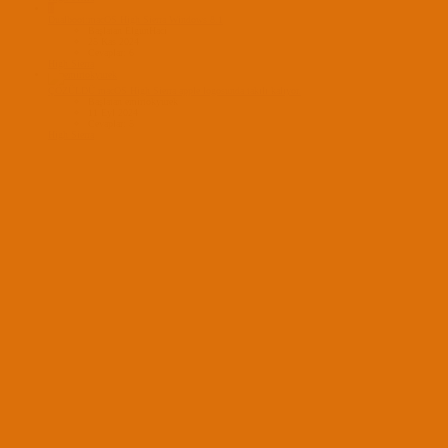
E
Dualboot:macOS High Sierra Windows 8.1
Başlatan ElgunHaci
25 Kas 2024
Cevaplar: 6
High Sierra
ÇÖZÜLDÜ
macOS High Sierra apple logosunda takılı kalıyor.
Başlatan emirtokyurek
11 Eyl 2024
Cevaplar: 5
High Sierra