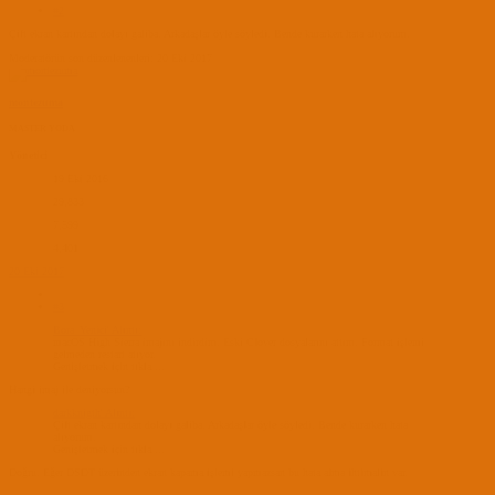
#2
Çift ekran kartından dolayı galiba. Arkadaşlar öyle söyledi. Bende kurarken hata alıyorum.
Moderatörün son düzenlenenleri:
20 Eki 2017
montezuma
MASTER YODA
Yönetici
19 Eki 2016
29,833
7,599
4,401
20 Eki 2017
#3
Bora_Yenici' Alıntı:
macOS High Sierra imajını indirdim. Eski Clover dosyalarını attım. Format işlemi
gelmeden restart atıyor.
Genişletmek için tıkla ...
Hangi imaj ile deniyorsun?
darkknigth' Alıntı:
Çift ekran kartından dolayı galiba. Arkadaşlar öyle söyledi. Bende kurarken hata
alıyorum.
Genişletmek için tıkla ...
Doğru. Eğer DSDT üzerinden ekran kapama işlemi yapmazsan bu hata alma ihtimalin var.