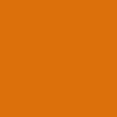
ALC 1150
Ağ Aygıtları
Broadcom BCM43xx - I211 Gigabit Ethernet
Disk ve RAM
500GB NVMe & 32 GB DDR4
Yanıt için giriş yapmanız veya üye olmanız gerekir.
Paylaş:
Facebook
Twitter
Reddit
Pinterest
Tumblr
WhatsApp
E-posta
Link
Benzer konular
Forum
C
macOS High Sierra 10.13.6'yı eski kasaya kurmak
High Sierra
S
Macos High sierra soru ?
OSXCafe
S
Macos High Sierra kurmak istiyorum ama usbsiz ve uygun mu ?
High Sierra
E
Dualboot:macOS High Sierra Windows 8.1
High Sierra
ÇÖZÜLDÜ
macOS High Sierra apple logosunda takılı kalıyor.
High Sierra
Benzer konular
C
macOS High Sierra 10.13.6'yı eski kasaya kurmak
Başlatan Calwssia
9 Ocak 2025
Cevaplar: 55
High Sierra
S
Macos High sierra soru ?
Başlatan serkanbeydanol
9 Ocak 2025
Cevaplar: 11
OSXCafe
S
Macos High Sierra kurmak istiyorum ama usbsiz ve uygun mu ?
Başlatan serkanbeydanol
3 Ocak 2025
Cevaplar: 5
High Sierra