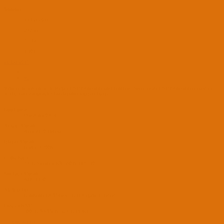
Yönetici
19 Eki 2016
29,833
7,599
4,401
21 Eki 2017
#6
Yabancı bir kaynaktan bulduğun DSDT dosyaları çözüm olmaz. Senin kendi DSDT dosyalarını çıkartıp
bunlar üzerinde gerekli düzenlemeleri yapman lazım.
BootLoader
OpenCore 0.6.4
Anakart Modeli
Asus Z170 Deluxe
İşlemci Modeli
Intel i7 6700K
Grafik Kartı
8 GB Sapphire RX 580 & HD 530
Ses Kartı Modeli
ALC 1150
Ağ Aygıtları
Broadcom BCM43xx - I211 Gigabit Ethernet
Disk ve RAM
500GB NVMe & 32 GB DDR4