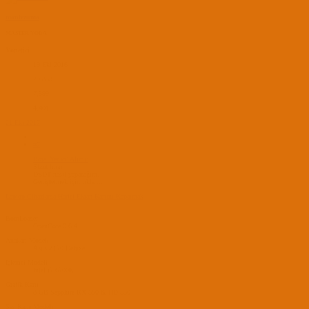
montezuma
MASTER YODA
Yönetici
19 Eki 2016
29,833
7,599
4,401
21 Eki 2017
#7
Bora_Yenici' Alıntı:
Sizin imaj.
DSDT nasıl yapacağım.
Genişletmek için tıkla ...
Laptop Cihazlarda Harici Ekran Kartını Kapatmak
BootLoader
OpenCore 0.6.4
Anakart Modeli
Asus Z170 Deluxe
İşlemci Modeli
Intel i7 6700K
Grafik Kartı
8 GB Sapphire RX 580 & HD 530
Ses Kartı Modeli