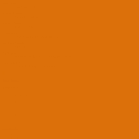
BootLoader
OpenCore 0.6.4
Anakart Modeli
Asus Z170 Deluxe
İşlemci Modeli
Intel i7 6700K
Grafik Kartı
8 GB Sapphire RX 580 & HD 530
Ses Kartı Modeli
ALC 1150
Ağ Aygıtları
Broadcom BCM43xx - I211 Gigabit Ethernet
Disk ve RAM
500GB NVMe & 32 GB DDR4
B
Bora_Yenici
APPRENTICE
1 Eki 2017
10
0
1
28
20 Eki 2017
#4