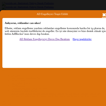
AD Engelleyici Tespit Edildi
Ara
Anlıyoruz, reklamlar can sıkıcı!
Elbette, reklam engelleme yazılımı reklamları engelleme konusunda harika bir iş çıkarsa da,
Sadece başlıkları ara
web sitemizin faydalı özelliklerini de engeller. En iyi site deneyimi ve bize destek olmak için
lütfen AdBlocker’ınızı devre dışı bırakın.
Kullanıcı:
AD Reklam Engelleyiciyi Devre Dışı Bıraktım
Hayır teşekkürler
Ara
Gelişmiş Arama...
Sadece başlıkları ara
Kullanıcı:
Ara
Advanced...
Menü
Forumlar
Yeni Mesajlar
Forumlarda Ara
confıg düzenle
OC Config Düzenle
REHBERLER
OpenCore Rehberler
Clover Rehberler
KURULUM DOSYALARI
macOS Tahoe
macOS Sequoia
macOS Sonoma
macOS Ventura
macOS Monterey
macOS Big
Sur
macOS Catalina
macOS Mojave
macOS High Sierra
macOS Sierra
macOS El Capitan
Forumlar
Giriş Yap