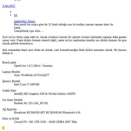
3 Ara 2017
#4
darknightz' Alıntı:
Ben şimdi bu sıraya göre fat 32 flash belleğe sıra ile kodları yazsam tamam demi bu
kadar.
Genişletmek için tıkla ...
Evet iso'yu diske yazar tabii ki. Ancak windows kurulu bir işletim sistemi üzerinden yapman daha garanti
sonuç verir. Flash diskin formatı önemli değil, zaten iso'yu yazdırırken kendisi iso diskin formatı ile aynı
olacak şekilde formatlıyor.
disk numaraları hepsi aynı diske ait olacak, yani formatlıyacağın flash diskin numarası olacak. Bu hususa
dikkat et.
BootLoader
OpenCore 1.0.5 (Dev) / Sonoma
Laptop Modeli
Asus VivoBook x571li-bq377
İşlemci Modeli
Intel Core i7-10870H
Grafik Kartı
Intel(R) HD Graphics 630 & Nvidia Geforce 1650Ti
Ses Kartı Modeli
Realtek Alc 255 (Alc_ID:18)
Ağ Aygıtları
Broadcom BCM4350 (BT BCM2045A0 Bluetooth 4.0)
Disk ve RAM
Crucial P5+ M2 1TB SSD - 16GB DDR4 2667 Mhz
D