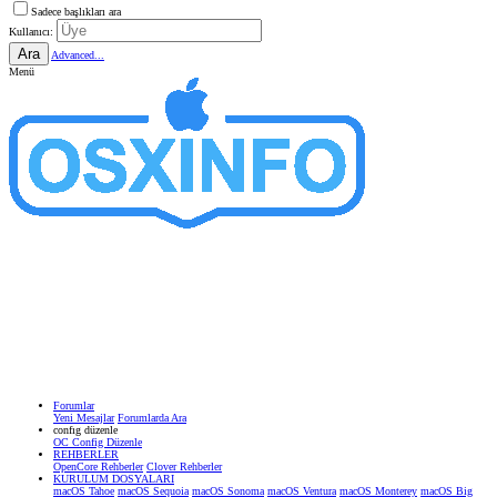
Sadece başlıkları ara
Kullanıcı:
Ara
Advanced...
Menü
Forumlar
Yeni Mesajlar
Forumlarda Ara
confıg düzenle
OC Config Düzenle
REHBERLER
OpenCore Rehberler
Clover Rehberler
KURULUM DOSYALARI
macOS Tahoe
macOS Sequoia
macOS Sonoma
macOS Ventura
macOS Monterey
macOS Big