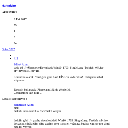
darknightz
APPRENTICE
9 Eki 2017
59
1
0
34
3 Ara 2017
#12
Ediko' Alıntı:
sudo dd if=/Users/osx/Downloads/Win10_1703_SingleLang_Turkish_x64.iso
of=/dev/rdisk1 bs=1m
Komut bu olacak. Yazdığına göre flash DİSK’in kodu ‘disk1’ olduğunu kabul
ediyorum.
Tapatalk kullanarak iPhone aracılığıyla gönderildi
Genişletmek için tıkla ...
Disklist kopyalayıp a
darknightz' Alıntı:
disk
diskutil unmountDisk /dev/disk1 veriyor.
dediğin gibi if= yazdıp downloaddaki Win10_1703_SingleLang_Turkish_x64.iso
dosyasını sürükledim sifre yazdım soru işaretleri yağmaya başladı yazıyor mu şimdi
hata mı veriyor.