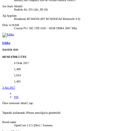
Intel(R) HD Graphics 630 & Nvidia Geforce 1650Ti
Ses Kartı Modeli
Realtek Alc 255 (Alc_ID:18)
Ağ Aygıtları
Broadcom BCM4350 (BT BCM2045A0 Bluetooth 4.0)
Disk ve RAM
Crucial P5+ M2 1TB SSD - 16GB DDR4 2667 Mhz
Ediko
MASTER JEDI
DENEYİMLİ ÜYE
6 Ocak 2017
1,400
1,014
1,401
3 Ara 2017
#16
Önce unmount rdisk2 yap.
Tapatalk kullanarak iPhone aracılığıyla gönderildi
BootLoader
OpenCore 1.0.5 (Dev) / Sonoma