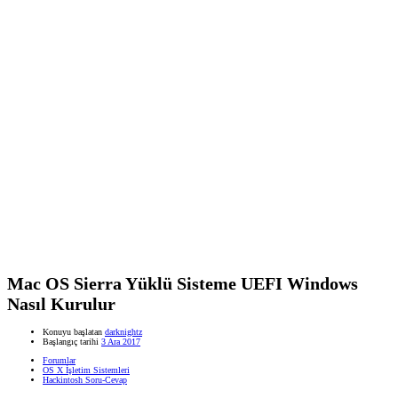
Mac OS Sierra Yüklü Sisteme UEFI Windows
Nasıl Kurulur
Konuyu başlatan
darknightz
Başlangıç tarihi
3 Ara 2017
Forumlar
OS X İşletim Sistemleri
Hackintosh Soru-Cevap