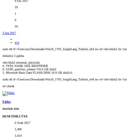
9 Eki 2017
59
1
0
34
3 Ara 2017
#14
sudo dd if=/Users/osx/Downloads/Win10_1703_SingleLang_Turkish_x64.iso of=/dev/rdisk1 bs=1m
diskulist 2 galiba
/dev/disk2 (external, physical):
#: TYPE NAME SIZE IDENTIFIER
0: GUID_partition_scheme *16.0 GB disk2
1: Microsoft Basic Data FLASH DISK 16.0 GB disk2s1
sudo dd if=/Users/osx/Downloads/Win10_1703_SingleLang_Turkish_x64.iso of=/dev/rdisk2 bs=1m
mi olacak
Ediko
MASTER JEDI
DENEYİMLİ ÜYE
6 Ocak 2017
1,400
1,014