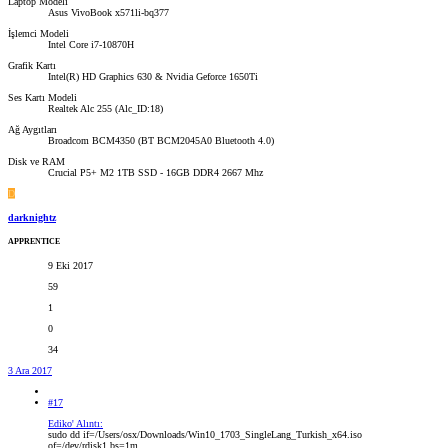
Laptop Modeli
Asus VivoBook x571li-bq377
İşlemci Modeli
Intel Core i7-10870H
Grafik Kartı
Intel(R) HD Graphics 630 & Nvidia Geforce 1650Ti
Ses Kartı Modeli
Realtek Alc 255 (Alc_ID:18)
Ağ Aygıtları
Broadcom BCM4350 (BT BCM2045A0 Bluetooth 4.0)
Disk ve RAM
Crucial P5+ M2 1TB SSD - 16GB DDR4 2667 Mhz
D
darknightz
APPRENTICE
9 Eki 2017
59
1
0
34
3 Ara 2017
#17
Ediko' Alıntı:
sudo dd if=/Users/osx/Downloads/Win10_1703_SingleLang_Turkish_x64.iso
of=/dev/rdisk1 bs=1m