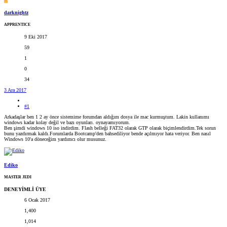
D
darknightz
APPRENTICE
9 Eki 2017
59
1
0
34
3 Ara 2017
#1
Arkadaşlar ben 1 2 ay önce sistemime forumdan aldığım dosya ile mac kurmuştum. Lakin kullanımı
windows kadar kolay değil ve bazı oyunları. oynayamıyorum.
Ben şimdi windows 10 iso indirdim. Flash belleği FAT32 olarak GTP olarak biçimlendirdim.Tek sorun
bunu yazdırmak kaldı.Forumlarda Bootcamp'den bahsediliyor bende açılmıyor hata veriyor. Ben nasıl
Windows 10'a döneceğim yardımcı olur musunuz.
Ediko
MASTER JEDI
DENEYİMLİ ÜYE
6 Ocak 2017
1,400
1,014