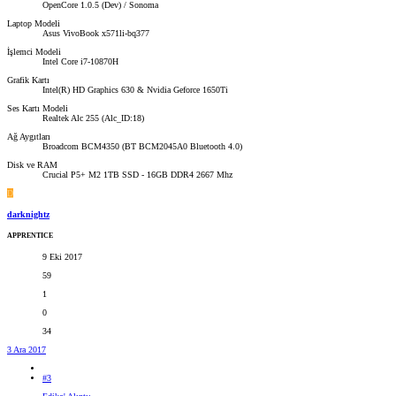
OpenCore 1.0.5 (Dev) / Sonoma
Laptop Modeli
Asus VivoBook x571li-bq377
İşlemci Modeli
Intel Core i7-10870H
Grafik Kartı
Intel(R) HD Graphics 630 & Nvidia Geforce 1650Ti
Ses Kartı Modeli
Realtek Alc 255 (Alc_ID:18)
Ağ Aygıtları
Broadcom BCM4350 (BT BCM2045A0 Bluetooth 4.0)
Disk ve RAM
Crucial P5+ M2 1TB SSD - 16GB DDR4 2667 Mhz
D
darknightz
APPRENTICE
9 Eki 2017
59
1
0
34
3 Ara 2017
#3