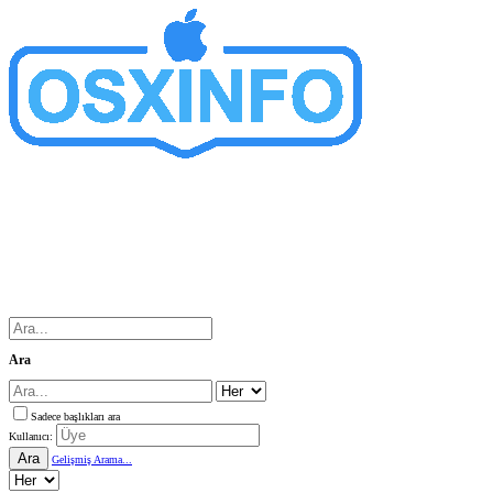
Ara
Sadece başlıkları ara
Kullanıcı:
Ara
Gelişmiş Arama...