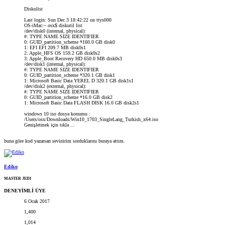
Diskulist
Last login: Sun Dec 3 18:42:22 on ttys000
OS-iMac:~ osx$ diskutil list
/dev/disk0 (internal, physical):
#: TYPE NAME SIZE IDENTIFIER
0: GUID_partition_scheme *160.0 GB disk0
1: EFI EFI 209.7 MB disk0s1
2: Apple_HFS OS 159.2 GB disk0s2
3: Apple_Boot Recovery HD 650.0 MB disk0s3
/dev/disk1 (internal, physical):
#: TYPE NAME SIZE IDENTIFIER
0: GUID_partition_scheme *320.1 GB disk1
1: Microsoft Basic Data YEREL D 320.1 GB disk1s1
/dev/disk2 (external, physical):
#: TYPE NAME SIZE IDENTIFIER
0: GUID_partition_scheme *16.0 GB disk2
1: Microsoft Basic Data FLASH DISK 16.0 GB disk2s1
windows 10 iso dosya konumu :
/Users/osx/Downloads/Win10_1703_SingleLang_Turkish_x64.iso
Genişletmek için tıkla ...
buna göre kod yazarsan sevinirim sorduklarını buraya attım.
Ediko
MASTER JEDI
DENEYİMLİ ÜYE
6 Ocak 2017
1,400
1,014