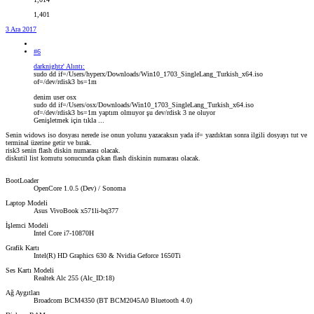
1,401
3 Ara 2017
#6
darknightz' Alıntı:
sudo dd if=/Users/hyperx/Downloads/Win10_1703_SingleLang_Turkish_x64.iso
of=/dev/rdisk3 bs=1m
denim user osx
sudo dd if=/Users/osx/Downloads/Win10_1703_SingleLang_Turkish_x64.iso
of=/dev/rdisk3 bs=1m yaptım olmuyor şu dev/rdisk 3 ne oluyor
Genişletmek için tıkla ...
Senin widows iso dosyası nerede ise onun yolunu yazacaksın yada if= yazdıktan sonra ilgili dosyayı tut ve
terminal üzerine getir ve bırak.
risk3 senin flash diskin numarası olacak.
diskutil list komutu sonucunda çıkan flash diskinin numarası olacak.
BootLoader
OpenCore 1.0.5 (Dev) / Sonoma
Laptop Modeli
Asus VivoBook x571li-bq377
İşlemci Modeli
Intel Core i7-10870H
Grafik Kartı
Intel(R) HD Graphics 630 & Nvidia Geforce 1650Ti
Ses Kartı Modeli
Realtek Alc 255 (Alc_ID:18)
Ağ Aygıtları
Broadcom BCM4350 (BT BCM2045A0 Bluetooth 4.0)