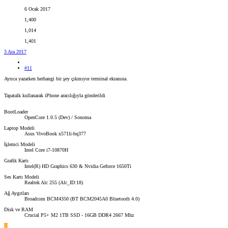
6 Ocak 2017
1,400
1,014
1,401
3 Ara 2017
#11
Ayrıca yazarken herhangi bir şey çıkmıyor terminal ekranına.
Tapatalk kullanarak iPhone aracılığıyla gönderildi
BootLoader
OpenCore 1.0.5 (Dev) / Sonoma
Laptop Modeli
Asus VivoBook x571li-bq377
İşlemci Modeli
Intel Core i7-10870H
Grafik Kartı
Intel(R) HD Graphics 630 & Nvidia Geforce 1650Ti
Ses Kartı Modeli
Realtek Alc 255 (Alc_ID:18)
Ağ Aygıtları
Broadcom BCM4350 (BT BCM2045A0 Bluetooth 4.0)
Disk ve RAM
Crucial P5+ M2 1TB SSD - 16GB DDR4 2667 Mhz
D