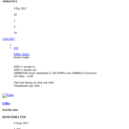
APPRENTICE
9 Eki 2017
59
1
0
34
3 Ara 2017
#19
Ediko' Alıntı:
Komut doğru
4202+1 records in
4202+1 records out
4406802432 bytes transferred in 236.059932 secs (18668151 bytes/sec)
OS-iMac:~ osx$
Yeni kod bitmiş mi disk yok oldu
Genişletmek için tıkla ...
Ediko
MASTER JEDI
DENEYİMLİ ÜYE
6 Ocak 2017