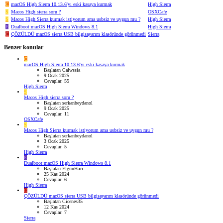
C
macOS High Sierra 10.13.6'yı eski kasaya kurmak
High Sierra
S
Macos High sierra soru ?
OSXCafe
S
Macos High Sierra kurmak istiyorum ama usbsiz ve uygun mu ?
High Sierra
E
Dualboot:macOS High Sierra Windows 8.1
High Sierra
C
ÇÖZÜLDÜ
macOS sierra USB bilgisayarım klasöründe görünmedi
Sierra
Benzer konular
C
macOS High Sierra 10.13.6'yı eski kasaya kurmak
Başlatan Calwssia
9 Ocak 2025
Cevaplar: 55
High Sierra
S
Macos High sierra soru ?
Başlatan serkanbeydanol
9 Ocak 2025
Cevaplar: 11
OSXCafe
S
Macos High Sierra kurmak istiyorum ama usbsiz ve uygun mu ?
Başlatan serkanbeydanol
3 Ocak 2025
Cevaplar: 5
High Sierra
E
Dualboot:macOS High Sierra Windows 8.1
Başlatan ElgunHaci
25 Kas 2024
Cevaplar: 6
High Sierra
C
ÇÖZÜLDÜ
macOS sierra USB bilgisayarım klasöründe görünmedi
Başlatan Cicenes35
12 Kas 2024
Cevaplar: 7
Sierra