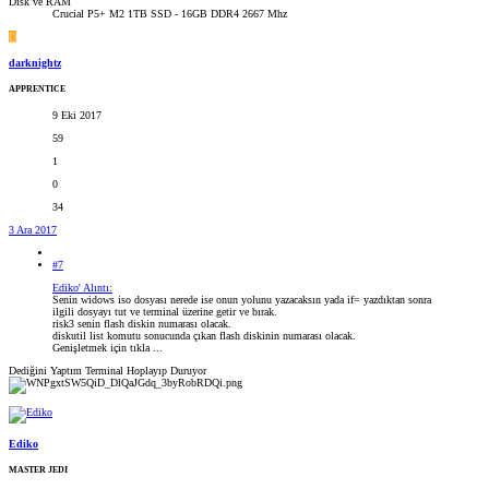
Disk ve RAM
Crucial P5+ M2 1TB SSD - 16GB DDR4 2667 Mhz
D
darknightz
APPRENTICE
9 Eki 2017
59
1
0
34
3 Ara 2017
#7
Ediko' Alıntı:
Senin widows iso dosyası nerede ise onun yolunu yazacaksın yada if= yazdıktan sonra
ilgili dosyayı tut ve terminal üzerine getir ve bırak.
risk3 senin flash diskin numarası olacak.
diskutil list komutu sonucunda çıkan flash diskinin numarası olacak.
Genişletmek için tıkla ...
Dediğini Yaptım Terminal Hoplayıp Duruyor
Ediko
MASTER JEDI