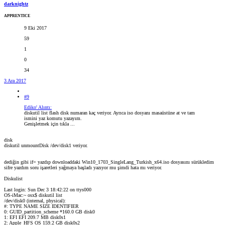
darknightz
APPRENTICE
9 Eki 2017
59
1
0
34
3 Ara 2017
#9
Ediko' Alıntı:
diskutil list flash disk numaran kaç veriyor. Ayrıca iso dosyanı masaüstüne at ve tam
ismini yaz komutu yazayım.
Genişletmek için tıkla ...
disk
diskutil unmountDisk /dev/disk1 veriyor.
dediğin gibi if= yazdıp downloaddaki Win10_1703_SingleLang_Turkish_x64.iso dosyasını sürükledim
sifre yazdım soru işaretleri yağmaya başladı yazıyor mu şimdi hata mı veriyor.
Diskulist
Last login: Sun Dec 3 18:42:22 on ttys000
OS-iMac:~ osx$ diskutil list
/dev/disk0 (internal, physical):
#: TYPE NAME SIZE IDENTIFIER
0: GUID_partition_scheme *160.0 GB disk0
1: EFI EFI 209.7 MB disk0s1
2: Apple_HFS OS 159.2 GB disk0s2