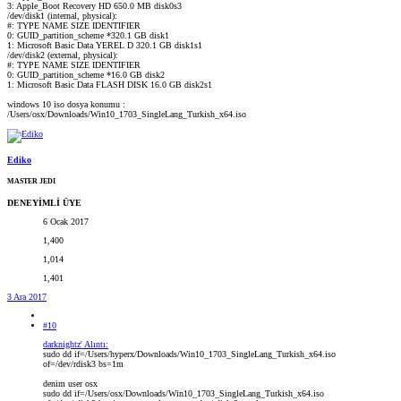
3: Apple_Boot Recovery HD 650.0 MB disk0s3
/dev/disk1 (internal, physical):
#: TYPE NAME SIZE IDENTIFIER
0: GUID_partition_scheme *320.1 GB disk1
1: Microsoft Basic Data YEREL D 320.1 GB disk1s1
/dev/disk2 (external, physical):
#: TYPE NAME SIZE IDENTIFIER
0: GUID_partition_scheme *16.0 GB disk2
1: Microsoft Basic Data FLASH DISK 16.0 GB disk2s1
windows 10 iso dosya konumu :
/Users/osx/Downloads/Win10_1703_SingleLang_Turkish_x64.iso
Ediko
MASTER JEDI
DENEYİMLİ ÜYE
6 Ocak 2017
1,400
1,014
1,401
3 Ara 2017
#10
darknightz' Alıntı:
sudo dd if=/Users/hyperx/Downloads/Win10_1703_SingleLang_Turkish_x64.iso
of=/dev/rdisk3 bs=1m
denim user osx
sudo dd if=/Users/osx/Downloads/Win10_1703_SingleLang_Turkish_x64.iso