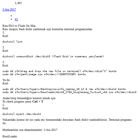
1,401
3 Ara 2017
#2
Raw/ISO to Flash On Mac
Raw imajını flash diske yazdırmak için komutlar terminal programından
1.
Kod:
diskutil list
2.
Kod:
diskutil unmountDisk /dev/disk5 (flash Disk'in numarası yazılacak)
3.
Kod:
sudo dd if=[drag and drop the raw file in terminal] of=/dev/rdisk”X” bs=1m

sudo dd if=/path/image.iso of=/dev/r(IDENTIFIER) bs=1m
Ya da:
Kod:
sudo dd if=/Users/hyperx/Desktop/osxinfo_Laptop_10.12.6.raw of=/dev/rdisk4 bs=1m

sudo dd if=/Users/hyperx/Downloads/Win10_1703_SingleLang_Turkish_x64.iso of=/dev/rdisk3 
Arada bitip bitmediğini kontrol etmek için
To check progress press
Ctrl + T
5.
Kod:
diskutil eject /dev/disk2
Yukarıdaki komut ile iso yada raw formatındaki dosyaları flash disk'e yazdırabilirsin. Terminal programı
ile.
Moderatörün son düzenlenenleri:
3 Ara 2017
BootLoader