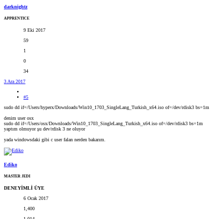
darknightz
APPRENTICE
9 Eki 2017
59
1
0
34
3 Ara 2017
#5
sudo dd if=/Users/hyperx/Downloads/Win10_1703_SingleLang_Turkish_x64.iso of=/dev/rdisk3 bs=1m
denim user osx
sudo dd if=/Users/osx/Downloads/Win10_1703_SingleLang_Turkish_x64.iso of=/dev/rdisk3 bs=1m
yaptım olmuyor şu dev/rdisk 3 ne oluyor
yada windowsdaki gibi c user falan nerden bakarım.
Ediko
MASTER JEDI
DENEYİMLİ ÜYE
6 Ocak 2017
1,400
1,014