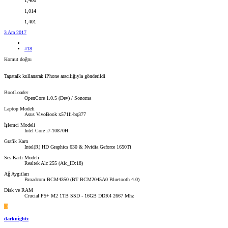
1,400
1,014
1,401
3 Ara 2017
#18
Komut doğru
Tapatalk kullanarak iPhone aracılığıyla gönderildi
BootLoader
OpenCore 1.0.5 (Dev) / Sonoma
Laptop Modeli
Asus VivoBook x571li-bq377
İşlemci Modeli
Intel Core i7-10870H
Grafik Kartı
Intel(R) HD Graphics 630 & Nvidia Geforce 1650Ti
Ses Kartı Modeli
Realtek Alc 255 (Alc_ID:18)
Ağ Aygıtları
Broadcom BCM4350 (BT BCM2045A0 Bluetooth 4.0)
Disk ve RAM
Crucial P5+ M2 1TB SSD - 16GB DDR4 2667 Mhz
D
darknightz