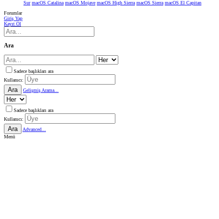
Sur
macOS Catalina
macOS Mojave
macOS High Sierra
macOS Sierra
macOS El Capitan
Forumlar
Giriş Yap
Kayıt Ol
Ara
Sadece başlıkları ara
Kullanıcı:
Ara
Gelişmiş Arama...
Sadece başlıkları ara
Kullanıcı:
Ara
Advanced...
Menü