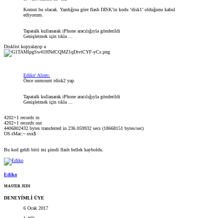
Komut bu olacak. Yazdığına göre flash DİSK’in kodu ‘disk1’ olduğunu kabul
ediyorum.
Tapatalk kullanarak iPhone aracılığıyla gönderildi
Genişletmek için tıkla ...
Disklist kopyalayıp a
Ediko' Alıntı:
Önce unmount rdisk2 yap.
Tapatalk kullanarak iPhone aracılığıyla gönderildi
Genişletmek için tıkla ...
4202+1 records in
4202+1 records out
4406802432 bytes transferred in 236.059932 secs (18668151 bytes/sec)
OS-iMac:~ osx$
Bu kod geldi bitti mi şimdi flash bellek kayboldu.
Ediko
MASTER JEDI
DENEYİMLİ ÜYE
6 Ocak 2017