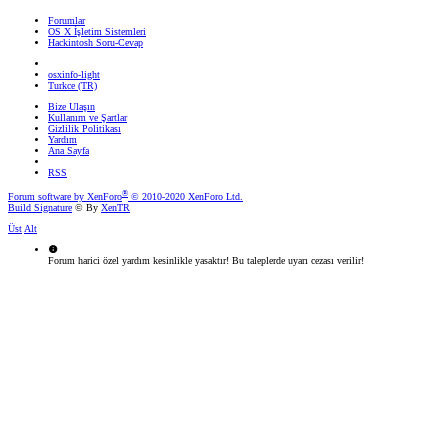
Forumlar
OS X İşletim Sistemleri
Hackintosh Soru-Cevap
osxinfo-light
Turkce (TR)
Bize Ulaşın
Kullanım ve Şartlar
Gizlilik Politikası
Yardım
Ana Sayfa
RSS
®
Forum software by XenForo
© 2010-2020 XenForo Ltd.
Build Signature
© By
XenTR
Üst
Alt
Forum harici özel yardım kesinlikle yasaktır! Bu taleplerde uyarı cezası verilir!