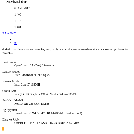
DENEYİMLİ ÜYE
6 Ocak 2017
1,400
1,014
1,401
3 Ara 2017
#8
diskutil list flash disk numaran kaç veriyor. Ayrıca iso dosyanı masaüstüne at ve tam ismini yaz komutu
yazayım.
BootLoader
OpenCore 1.0.5 (Dev) / Sonoma
Laptop Modeli
Asus VivoBook x571li-bq377
İşlemci Modeli
Intel Core i7-10870H
Grafik Kartı
Intel(R) HD Graphics 630 & Nvidia Geforce 1650Ti
Ses Kartı Modeli
Realtek Alc 255 (Alc_ID:18)
Ağ Aygıtları
Broadcom BCM4350 (BT BCM2045A0 Bluetooth 4.0)
Disk ve RAM
Crucial P5+ M2 1TB SSD - 16GB DDR4 2667 Mhz
D