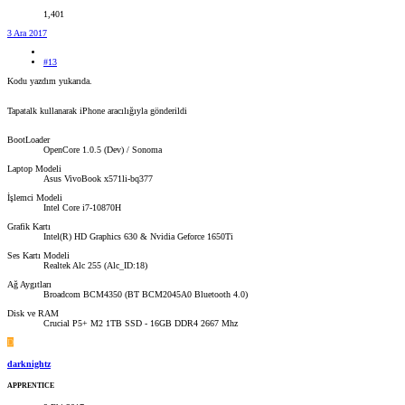
1,401
3 Ara 2017
#13
Kodu yazdım yukarıda.
Tapatalk kullanarak iPhone aracılığıyla gönderildi
BootLoader
OpenCore 1.0.5 (Dev) / Sonoma
Laptop Modeli
Asus VivoBook x571li-bq377
İşlemci Modeli
Intel Core i7-10870H
Grafik Kartı
Intel(R) HD Graphics 630 & Nvidia Geforce 1650Ti
Ses Kartı Modeli
Realtek Alc 255 (Alc_ID:18)
Ağ Aygıtları
Broadcom BCM4350 (BT BCM2045A0 Bluetooth 4.0)
Disk ve RAM
Crucial P5+ M2 1TB SSD - 16GB DDR4 2667 Mhz
D
darknightz
APPRENTICE