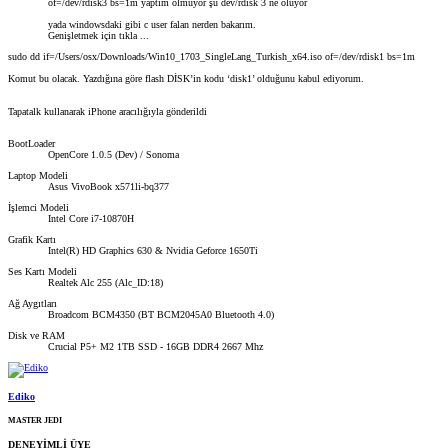
of=/dev/rdisk3 bs=1m yaptım olmuyor şu dev/rdisk 3 ne oluyor
yada windowsdaki gibi c user falan nerden bakarım.
Genişletmek için tıkla ...
sudo dd if=/Users/osx/Downloads/Win10_1703_SingleLang_Turkish_x64.iso of=/dev/rdisk1 bs=1m
Komut bu olacak. Yazdığına göre flash DİSK’in kodu ‘disk1’ olduğunu kabul ediyorum.
Tapatalk kullanarak iPhone aracılığıyla gönderildi
BootLoader
OpenCore 1.0.5 (Dev) / Sonoma
Laptop Modeli
Asus VivoBook x571li-bq377
İşlemci Modeli
Intel Core i7-10870H
Grafik Kartı
Intel(R) HD Graphics 630 & Nvidia Geforce 1650Ti
Ses Kartı Modeli
Realtek Alc 255 (Alc_ID:18)
Ağ Aygıtları
Broadcom BCM4350 (BT BCM2045A0 Bluetooth 4.0)
Disk ve RAM
Crucial P5+ M2 1TB SSD - 16GB DDR4 2667 Mhz
Ediko
MASTER JEDI
DENEYİMLİ ÜYE