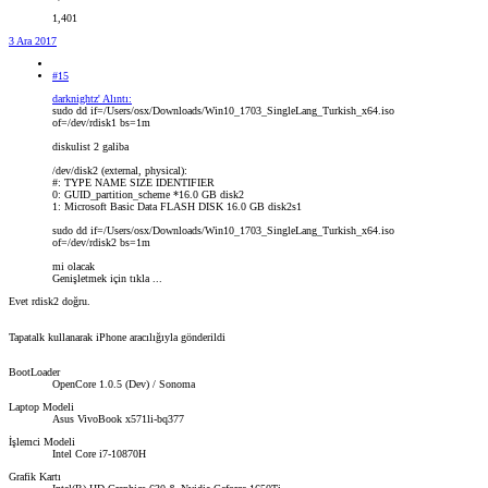
1,401
3 Ara 2017
#15
darknightz' Alıntı:
sudo dd if=/Users/osx/Downloads/Win10_1703_SingleLang_Turkish_x64.iso
of=/dev/rdisk1 bs=1m
diskulist 2 galiba
/dev/disk2 (external, physical):
#: TYPE NAME SIZE IDENTIFIER
0: GUID_partition_scheme *16.0 GB disk2
1: Microsoft Basic Data FLASH DISK 16.0 GB disk2s1
sudo dd if=/Users/osx/Downloads/Win10_1703_SingleLang_Turkish_x64.iso
of=/dev/rdisk2 bs=1m
mi olacak
Genişletmek için tıkla ...
Evet rdisk2 doğru.
Tapatalk kullanarak iPhone aracılığıyla gönderildi
BootLoader
OpenCore 1.0.5 (Dev) / Sonoma
Laptop Modeli
Asus VivoBook x571li-bq377
İşlemci Modeli
Intel Core i7-10870H
Grafik Kartı