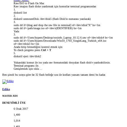
Ediko' Alıntı:
Raw/ISO to Flash On Mac
Raw imajını flash diske yazdırmak için komutlar terminal programından
1.
diskutil list
2.
diskutil unmountDisk /dev/disk5 (flash Disk'in numarası yazılacak)
3.
sudo dd if=[drag and drop the raw file in terminal] of=/dev/rdisk”X” bs=1m
sudo dd if=/path/image.iso of=/dev/r(IDENTIFIER) bs=1m
Yada
3.
sudo dd if=/Users/hyperx/Desktop/osxinfo_Laptop_10.12.6.raw of=/dev/rdisk4 bs=1m
sudo dd if=/Users/hyperx/Downloads/Win10_1703_SingleLang_Turkish_x64.iso
of=/dev/rdisk3 bs=1m
Arada bitip bitmediğini kontrol etmek için
To check progress press
Ctrl + T
5.
diskutil eject /dev/disk2
Yukarıdaki komut ile iso yada raw formatındaki dosyaları flash disk'e yazdırabilirsin.
Terminal programı ile.
Genişletmek için tıkla ...
Ben şimdi bu sıraya göre fat 32 flash belleğe sıra ile kodları yazsam tamam demi bu kadar.
Ediko
MASTER JEDI
DENEYİMLİ ÜYE
6 Ocak 2017
1,400
1,014
1,401