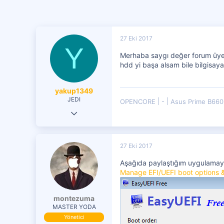
27 Eki 2017
Y
Merhaba saygı değer forum üyel
hdd yi başa alsam bile bilgisay
yakup1349
JEDI
OPENCORE
-
Asus Prime B660
26 Eyl 2017
362
45
27 Eki 2017
271
Aşağıda paylaştığım uygulamayı 
Manage EFI/UEFI boot options &
montezuma
MASTER YODA
Yönetici