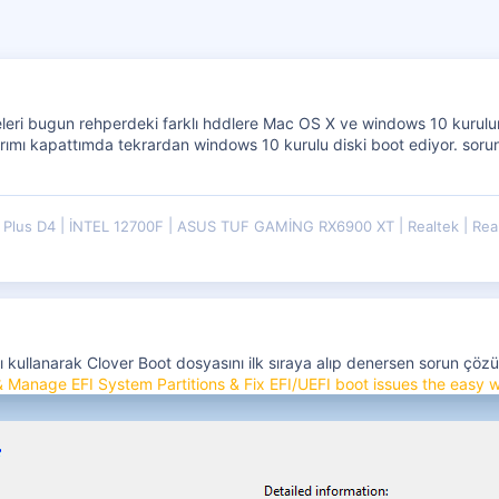
eri bugun rehperdeki farklı hddlere Mac OS X ve windows 10 kurulu
arımı kapattımda tekrardan windows 10 kurulu diski boot ediyor. sor
 Plus D4
İNTEL 12700F
ASUS TUF GAMİNG RX6900 XT
Realtek
Rea
kullanarak Clover Boot dosyasını ilk sıraya alıp denersen sorun çözül
 Manage EFI System Partitions & Fix EFI/UEFI boot issues the easy 