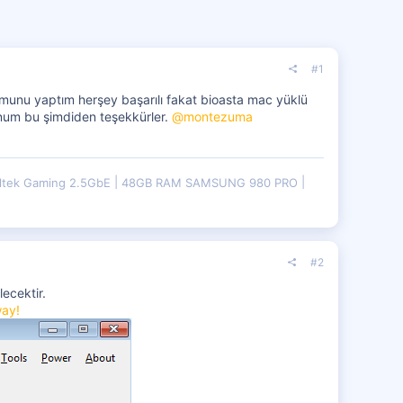
#1
munu yaptım herşey başarılı fakat bioasta mac yüklü
unum bu şimdiden teşekkürler.
@montezuma
ltek Gaming 2.5GbE
48GB RAM SAMSUNG 980 PRO
#2
ecektir.
way!