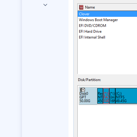
19 Eki 2016
29,833
7,599
4,401