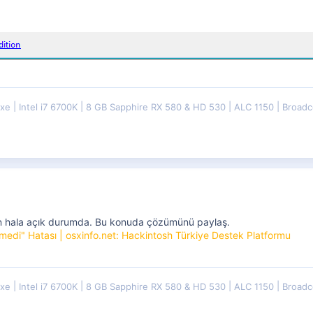
uxe
Intel i7 6700K
8 GB Sapphire RX 580 & HD 530
ALC 1150
Broadc
un hala açık durumda. Bu konuda çözümünü paylaş.
edi" Hatası | osxinfo.net: Hackintosh Türkiye Destek Platformu
uxe
Intel i7 6700K
8 GB Sapphire RX 580 & HD 530
ALC 1150
Broadc