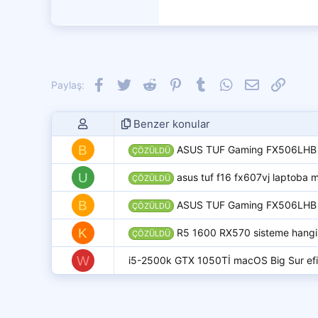
29,833
7,599
4,401
Facebook
Twitter
Reddit
Pinterest
Tumblr
WhatsApp
E-posta
Link
Paylaş:
Benzer konular
B
ASUS TUF Gaming FX506LHB m
ÇÖZÜLDÜ
U
asus tuf f16 fx607vj laptoba 
ÇÖZÜLDÜ
B
ASUS TUF Gaming FX506LHB 
ÇÖZÜLDÜ
K
R5 1600 RX570 sisteme hangi 
ÇÖZÜLDÜ
W
i5-2500k GTX 1050Tİ macOS Big Sur efi 