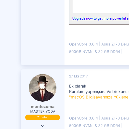
OpenCore 0.6.4
Asus Z170 Del
500GB NVMe & 32 GB DDR4
27 Eki 2017
Ek olarak;
Kurulum yapmışsın. Ve bir kon
"macOS Bilgisayarınıza Yüklenem
montezuma
MASTER YODA
Yönetici
OpenCore 0.6.4
Asus Z170 Del
19 Eki 2016
500GB NVMe & 32 GB DDR4