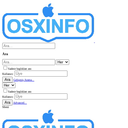
Ara
Sadece başlıkları ara
Kullanıcı:
Ara
Gelişmiş Arama...
Sadece başlıkları ara
Kullanıcı:
Ara
Advanced...
Menü