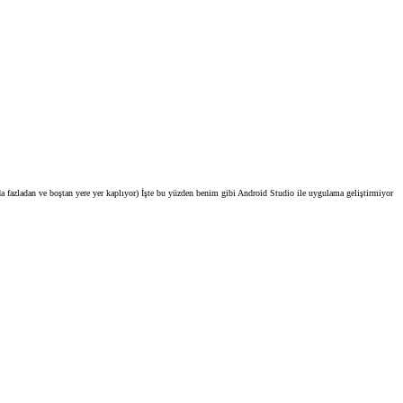
fazladan ve boştan yere yer kaplıyor) İşte bu yüzden benim gibi Android Studio ile uygulama geliştirmiyor