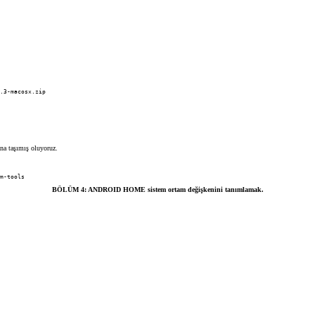
.3-macosx.zip
na taşımış oluyoruz.
m-tools
BÖLÜM 4: ANDROID HOME sistem ortam değişkenini tanımlamak.