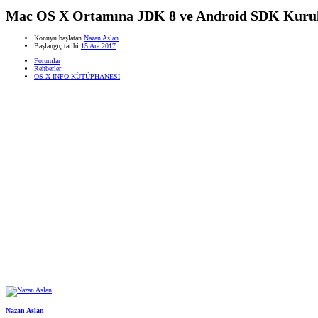
Mac OS X Ortamına JDK 8 ve Android SDK Kuru
Konuyu başlatan
Nazan Aslan
Başlangıç tarihi
15 Ara 2017
Forumlar
Rehberler
OS X INFO KÜTÜPHANESİ
Nazan Aslan