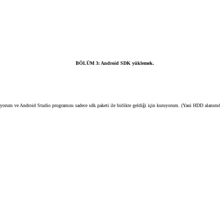
BÖLÜM 3: Android SDK yüklemek.
orum ve Android Studio programını sadece sdk paketi ile birlikte geldiği için kuruyorum. (Yani HDD alanımda 