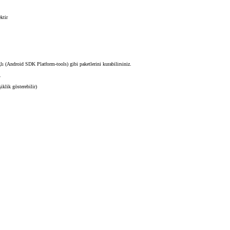
ektir
lı (Android SDK Platform-tools) gibi paketlerini kurabilirsiniz.
.
klik gösterebilir)