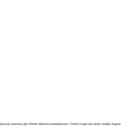
escript (öneririm) gibi dillerde rahatlıkla kullanabilirsiniz. Üstelik Google tam destek verdiğin Angular