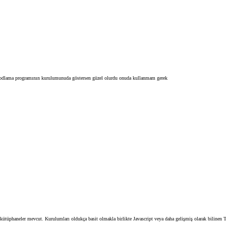
kodlama programının kurulumunuda göstersen güzel olurdu onuda kullanmam gerek
ütüphaneler mevcut. Kurulumları oldukça basit olmakla birlikte Javascript veya daha gelişmiş olarak bilinen Typ