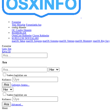
Forumlar
Yeni Mesajlar
Forumlarda Ara
confıg düzenle
OC Config Düzenle
REHBERLER
OpenCore Rehberler
Clover Rehberler
KURULUM DOSYALARI
macOS Tahoe
macOS Sequoia
macOS Sonoma
macOS Ventura
macOS Monterey
macOS Big Sur
Forumlar
Giriş Yap
Kayıt Ol
Ara
Sadece başlıkları ara
Kullanıcı:
Ara
Gelişmiş Arama...
Sadece başlıkları ara
Kullanıcı:
Ara
Advanced...
Menü