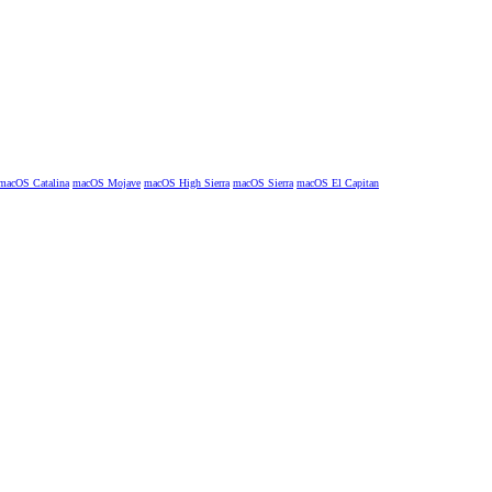
macOS Catalina
macOS Mojave
macOS High Sierra
macOS Sierra
macOS El Capitan