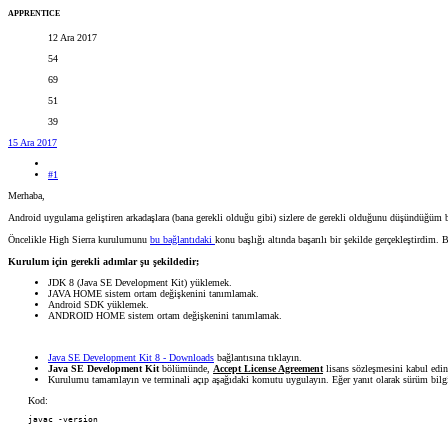
APPRENTICE
12 Ara 2017
54
69
51
39
15 Ara 2017
#1
Merhaba,
Android uygulama geliştiren arkadaşlara (bana gerekli olduğu gibi) sizlere de gerekli olduğunu düşündüğüm b
Öncelikle High Sierra kurulumunu
bu bağlantıdaki
konu başlığı altında başarılı bir şekilde gerçekleştirdim. 
Kurulum için gerekli adımlar şu şekildedir;
JDK 8 (Java SE Development Kit) yüklemek.
JAVA HOME sistem ortam değişkenini tanımlamak.
Android SDK yüklemek.
ANDROID HOME sistem ortam değişkenini tanımlamak.
Java SE Development Kit 8 - Downloads
bağlantısına tıklayın.
Java SE Development Kit
bölümünde,
Accept License Agreement
lisans sözleşmesini kabul edin
Kurulumu tamamlayın ve terminali açıp aşağıdaki komutu uygulayın. Eğer yanıt olarak sürüm bilgil
Kod:
javac -version