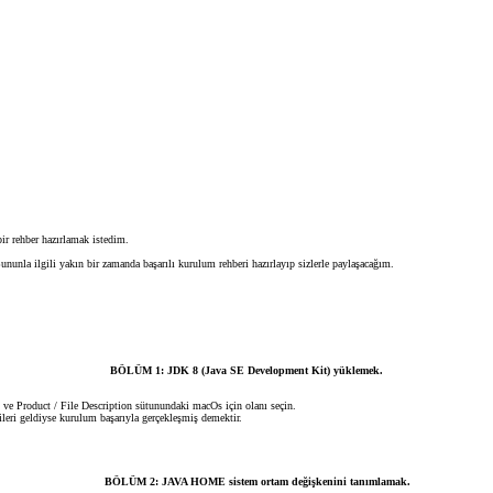
ir rehber hazırlamak istedim.
Bununla ilgili yakın bir zamanda başarılı kurulum rehberi hazırlayıp sizlerle paylaşacağım.
BÖLÜM 1: JDK 8 (Java SE Development Kit) yüklemek.
 ve Product / File Description sütunundaki macOs için olanı seçin.
eri geldiyse kurulum başarıyla gerçekleşmiş demektir.
BÖLÜM 2: JAVA HOME sistem ortam değişkenini tanımlamak.