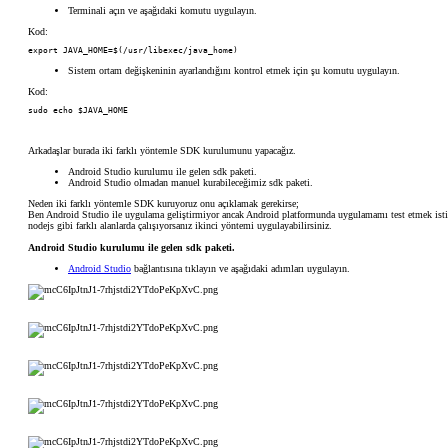
Terminali açın ve aşağıdaki komutu uygulayın.
Kod:
export JAVA_HOME=$(/usr/libexec/java_home)
Sistem ortam değişkeninin ayarlandığını kontrol etmek için şu komutu uygulayın.
Kod:
sudo echo $JAVA_HOME
Arkadaşlar burada iki farklı yöntemle SDK kurulumunu yapacağız.
Android Studio kurulumu ile gelen sdk paketi.
Android Studio olmadan manuel kurabileceğimiz sdk paketi.
Neden iki farklı yöntemle SDK kuruyoruz onu açıklamak gerekirse;
Ben Android Studio ile uygulama geliştirmiyor ancak Android platformunda uygulamamı test etmek istiy
nodejs gibi farklı alanlarda çalışıyorsanız ikinci yöntemi uygulayabilirsiniz.​
Android Studio kurulumu ile gelen sdk paketi.
Android Studio
bağlantısına tıklayın ve aşağıdaki adımları uygulayın.