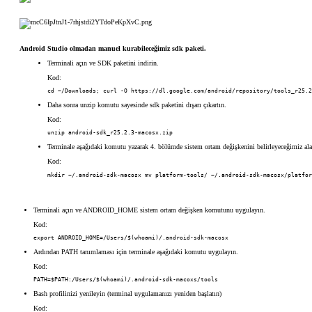
Android Studio olmadan manuel kurabileceğimiz sdk paketi.
Terminali açın ve SDK paketini indirin.
Kod:
cd ~/Downloads; curl -O https://dl.google.com/android/repository/tools_r25.2
Daha sonra unzip komutu sayesinde sdk paketini dışarı çıkartın.
Kod:
unzip android-sdk_r25.2.3-macosx.zip
Terminale aşağıdaki komutu yazarak 4. bölümde sistem ortam değişkenini belirleyeceğimiz ala
Kod:
mkdir ~/.android-sdk-macosx mv platform-tools/ ~/.android-sdk-macosx/platfor
Terminali açın ve ANDROID_HOME sistem ortam değişken komutunu uygulayın.
Kod:
export ANDROID_HOME=/Users/$(whoami)/.android-sdk-macosx
Ardından PATH tanımlaması için terminale aşağıdaki komutu uygulayın.
Kod:
PATH=$PATH:/Users/$(whoami)/.android-sdk-macoxs/tools
Bash profilinizi yenileyin (terminal uygulamanızı yeniden başlatın)
Kod: