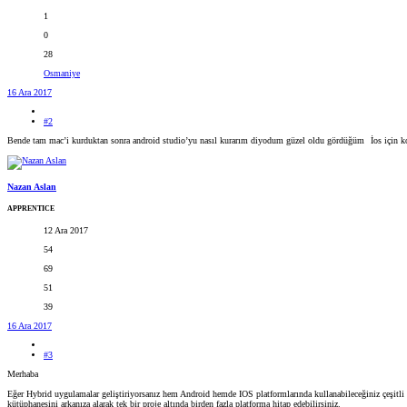
1
0
28
Osmaniye
16 Ara 2017
#2
Bende tam mac’i kurduktan sonra android studio’yu nasıl kurarım diyodum güzel oldu gördüğüm
İos için 
Nazan Aslan
APPRENTICE
12 Ara 2017
54
69
51
39
16 Ara 2017
#3
Merhaba
Eğer Hybrid uygulamalar geliştiriyorsanız hem Android hemde IOS platformlarında kullanabileceğiniz çeşitli k
kütüphanesini arkanıza alarak tek bir proje altında birden fazla platforma hitap edebilirsiniz.