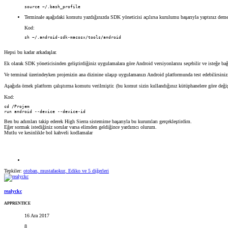
source ~/.bash_profile
Terminale aşağıdaki komutu yazdığınızda SDK yöneticisi açılırsa kurulumu başarıyla yaptınız dem
Kod:
sh ~/.android-sdk-macosx/tools/android
Hepsi bu kadar arkadaşlar.
Ek olarak SDK yöneticisinden geliştirdiğiniz uygulamalara göre Android versiyonlarını seçebilir ve isteğe bağ
Ve terminal üzerindeyken projenizin ana dizinine ulaşıp uygulamanızı Android platformunda test edebilirsiniz
Aşağıda örnek platform çalıştırma komutu verilmiştir. (bu komut sizin kullandığınız kütüphanelere göre değişi
Kod:
cd /Projem

run android --device --device-id
Ben bu adımları takip ederek High Sierra sistemime başarıyla bu kurumları gerçekleştirdim.
Eğer sormak istediğiniz sorular varsa elimden geldiğince yardımcı olurum.
Mutlu ve kesinlikle bol kahveli kodlamalar
Tepkiler:
otoban
,
mustafaokur
,
Ediko
ve 5 diğerleri
realyckc
APPRENTICE
16 Ara 2017
8