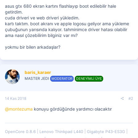
asus gtx 680 ekran kartını flashlayıp boot edilebilir hale
getirdim.
cuda driveri ve web driveri yükledim.
kartı taktım. boot akranı ve apple logosu geliyor ama yükleme
çubuğunun yarısında kalıyor. tahminimce driver hatası olabilir
ama nasıl çözebilirim bilginiz var mı?
yokmu bir bilen arkadaşlar?
baris_karaer
MASTER JEDI
MODERATOR
DENEYİMLİ ÜYE
14 Kas 2018
#2
@montezuma
konuyu gördüğünde yardımcı olacaktır
OpenCore 0.8.6
Lenovo Thinkpad L440
Gigabyte P43-ES3G