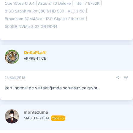
OpenCore 0.6.4
Asus Z170 Deluxe
Intel i7 6700K
8 GB Sapphire RX 580 & HD 530
ALC 1150
Broadcom BCM43xx - I211 Gigabit Ethernet
500GB NVMe & 32 GB DDR4
OnKaPLaN
APPRENTICE
14 Kas 2018
#6
kartı normal pc ye taktığımda sorunsuz çalışıyor.
montezuma
MASTER YODA
Yönetici