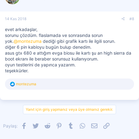
14 Kas 2018
#8
evet arkadaşlar,
sorunu çözdüm. flaslamada ve sonrasında sorun
yok.
@montezuma
dediği gibi grafik kartı ile ilgili sorun.
diğer 6 pin kabloyu bugün bulup denedim.
asus gtx 680 e attığım evga biosu ile kartı şu an high sierra da
boot ekranı ile beraber sorunsuz kullanıyorum.
oyun testlerini de yapınca yazarım.
teşekkürler.
T
montezuma
e
p
k
i
l
Yanıt için giriş yapmanız veya üye olmanız gerekir.
e
r
:
Facebook
Twitter
Reddit
Pinterest
Tumblr
WhatsApp
E-posta
Link
Paylaş: