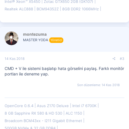
Intel® Xeon™ X5450
Zotac GTX650 2GB (GK107)
Realtek ALC888
BCM94352Z
8GB DDR2 1066MHz
montezuma
MASTER YODA
Yönetici
14 Kas 2018
#3
CMD + V ile sistemi başlatıp hata görselini paylaş. Farklı monitör
portları ile deneme yap.
Son düzenleme:
14 Kas 2018
OpenCore 0.6.4
Asus Z170 Deluxe
Intel i7 6700K
8 GB Sapphire RX 580 & HD 530
ALC 1150
Broadcom BCM43xx - I211 Gigabit Ethernet
500GB NVMe & 32 GB DDR4