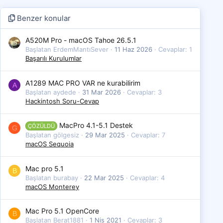
Benzer konular
A520M Pro - macOS Tahoe 26.5.1
Başlatan ErdemMantıSever
11 Haz 2026
Cevaplar: 1
Başarılı Kurulumlar
A1289 MAC PRO VAR ne kurabilirim
A
Başlatan aydede
31 Mar 2026
Cevaplar: 3
Hackintosh Soru-Cevap
MacPro 4.1-5.1 Destek
ÇÖZÜLDÜ
G
Başlatan gölgesiz
29 Mar 2025
Cevaplar: 7
macOS Sequoia
Mac pro 5.1
B
Başlatan burabay
22 Mar 2025
Cevaplar: 4
macOS Monterey
Mac Pro 5.1 OpenCore
B
Başlatan Berat1881
1 Nis 2021
Cevaplar: 3