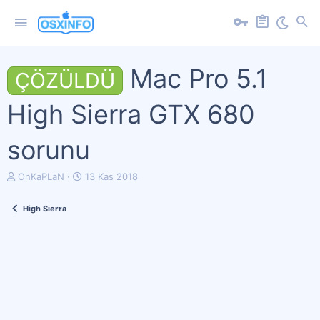
Mac Pro 5.1
ÇÖZÜLDÜ
High Sierra GTX 680
sorunu
K
B
OnKaPLaN
13 Kas 2018
o
a
n
ş
High Sierra
u
l
y
a
u
n
b
g
a
ı
ş
ç
l
t
a
a
t
r