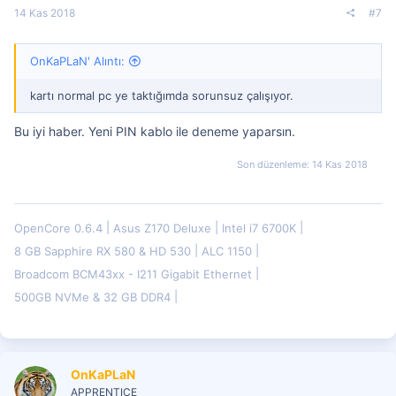
14 Kas 2018
#7
OnKaPLaN' Alıntı:
kartı normal pc ye taktığımda sorunsuz çalışıyor.
Bu iyi haber. Yeni PIN kablo ile deneme yaparsın.
Son düzenleme:
14 Kas 2018
OpenCore 0.6.4
Asus Z170 Deluxe
Intel i7 6700K
8 GB Sapphire RX 580 & HD 530
ALC 1150
Broadcom BCM43xx - I211 Gigabit Ethernet
500GB NVMe & 32 GB DDR4
OnKaPLaN
APPRENTICE