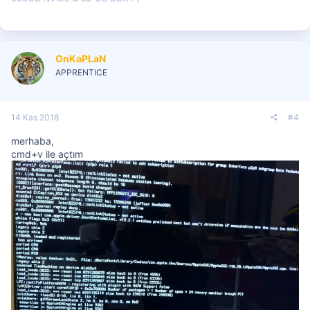
OnKaPLaN
APPRENTICE
14 Kas 2018
#4
merhaba,
cmd+v ile açtım