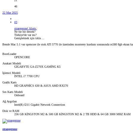
21
46
22 Mar 2025
#3
strangerone' Alıntı:
Ne tür bir destek?
Türkiye'de var mı?
Genişletmek için tıkla ...
Bende Mac 5.1 var opencore ile stok ATI 5770 ile üzerinden monterey kurdum sonrasında rx580 8gb ekran ka
BootLoader
OPENCORE
Anakart Modeli
GİGABYTE GA-Z270X GAMİNG K5
İşlemci Modeli
İNTEL i7 7700 CPU
Grafik Kartı
HD GRAPHİCS 630 & ASUS AMD RX570
Ses Kartı Modeli
Onboard
Ağ Aygıtları
Intel(R) I211 Gigabit Network Connection
Disk ve RAM
256 GB KİNGSTON M2 & 500 GB KİNGSTON M2 & 2 TB HDD & 64 GB 3000 MHZ RAM
strangerone