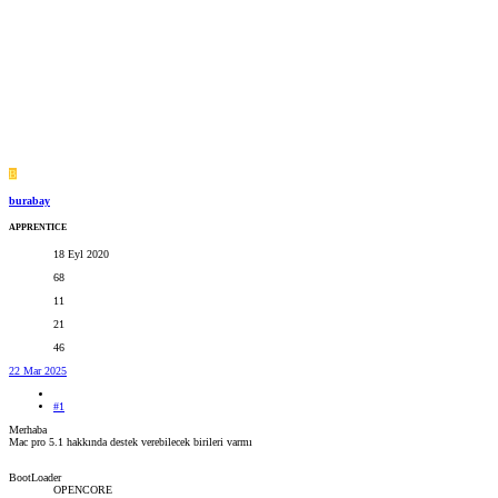
B
burabay
APPRENTICE
18 Eyl 2020
68
11
21
46
22 Mar 2025
#1
Merhaba
Mac pro 5.1 hakkında destek verebilecek birileri varmı
BootLoader
OPENCORE