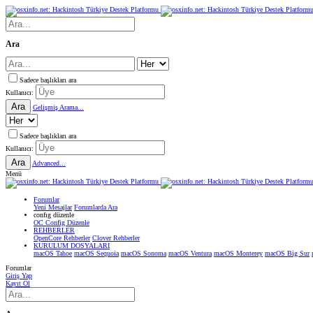
Ara
Sadece başlıkları ara
Kullanıcı:
Ara
Gelişmiş Arama...
Sadece başlıkları ara
Kullanıcı:
Ara
Advanced...
Menü
Forumlar
Yeni Mesajlar
Forumlarda Ara
confıg düzenle
OC Config Düzenle
REHBERLER
OpenCore Rehberler
Clover Rehberler
KURULUM DOSYALARI
macOS Tahoe
macOS Sequoia
macOS Sonoma
macOS Ventura
macOS Monterey
macOS Big Sur
Forumlar
Giriş Yap
Kayıt Ol