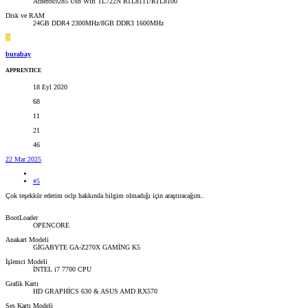
Atheros9285 Usb Wifi TL722N RTL8111/RTL8100
Disk ve RAM
24GB DDR4 2300MHz/8GB DDR3 1600MHz
B
burabay
APPRENTICE
18 Eyl 2020
68
11
21
46
22 Mar 2025
#5
Çok teşekkür ederim oclp hakkında bilgim olmadığı için araştıracağım..
BootLoader
OPENCORE
Anakart Modeli
GİGABYTE GA-Z270X GAMİNG K5
İşlemci Modeli
İNTEL i7 7700 CPU
Grafik Kartı
HD GRAPHİCS 630 & ASUS AMD RX570
Ses Kartı Modeli