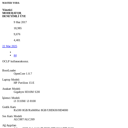
MASTER YODA
Yönetici
MODERATOR
DENEYİMLİ ÜYE
9 Haz 2017
18,985
9,676
4,401
22 Mar 2025
#4
OCLP kullanacaksınız.
BootLoader
OpenCore 1.0.7
Laptop Modeli
HP Pavilion 15-E
Anakart Modeli
Gigabyte H310M S2H
İşlemci Modeli
i3 3110M/ i3 8100
Grafik Kartı
Rx590 8GB/Rx6600xt 8GB/UHD630/HD4000
Ses Kartı Modeli
ALC887/ALC269
Ağ Aygıtları