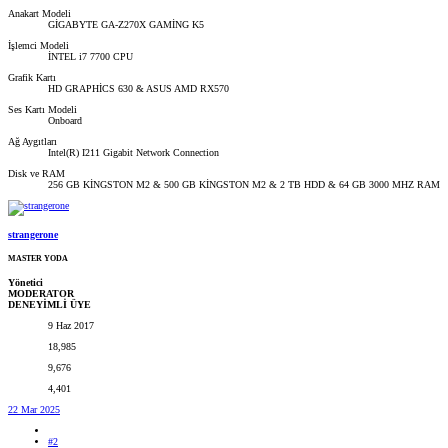
Anakart Modeli
GİGABYTE GA-Z270X GAMİNG K5
İşlemci Modeli
İNTEL i7 7700 CPU
Grafik Kartı
HD GRAPHİCS 630 & ASUS AMD RX570
Ses Kartı Modeli
Onboard
Ağ Aygıtları
Intel(R) I211 Gigabit Network Connection
Disk ve RAM
256 GB KİNGSTON M2 & 500 GB KİNGSTON M2 & 2 TB HDD & 64 GB 3000 MHZ RAM
strangerone
MASTER YODA
Yönetici
MODERATOR
DENEYİMLİ ÜYE
9 Haz 2017
18,985
9,676
4,401
22 Mar 2025
#2