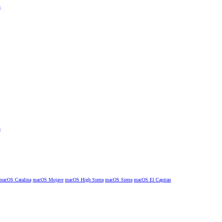
macOS Catalina
macOS Mojave
macOS High Sierra
macOS Sierra
macOS El Capitan