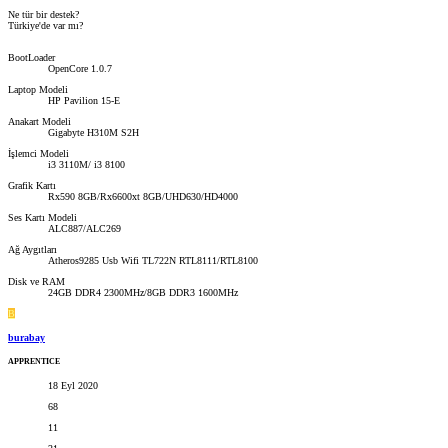
Ne tür bir destek?
Türkiye'de var mı?
BootLoader
OpenCore 1.0.7
Laptop Modeli
HP Pavilion 15-E
Anakart Modeli
Gigabyte H310M S2H
İşlemci Modeli
i3 3110M/ i3 8100
Grafik Kartı
Rx590 8GB/Rx6600xt 8GB/UHD630/HD4000
Ses Kartı Modeli
ALC887/ALC269
Ağ Aygıtları
Atheros9285 Usb Wifi TL722N RTL8111/RTL8100
Disk ve RAM
24GB DDR4 2300MHz/8GB DDR3 1600MHz
B
burabay
APPRENTICE
18 Eyl 2020
68
11