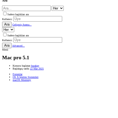
Ara
Sadece başlıkları ara
Kullanıcı:
Ara
Gelişmiş Arama...
Sadece başlıkları ara
Kullanıcı:
Ara
Advanced...
Menü
Mac pro 5.1
Konuyu başlatan
burabay
Başlangıç tarihi
22 Mar 2025
Forumlar
OS X İşletim Sistemleri
macOS Monterey