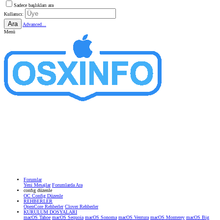
Sadece başlıkları ara
Kullanıcı:
Ara
Advanced...
Menü
Forumlar
Yeni Mesajlar
Forumlarda Ara
confıg düzenle
OC Config Düzenle
REHBERLER
OpenCore Rehberler
Clover Rehberler
KURULUM DOSYALARI
macOS Tahoe
macOS Sequoia
macOS Sonoma
macOS Ventura
macOS Monterey
macOS Big