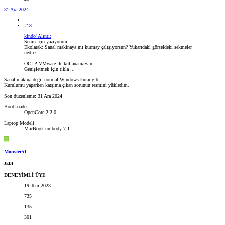
31 Ara 2024
#18
kindo' Alıntı:
Senin için yazıyorum.
Ekolarak: Sanal makinaya mı kurmay çalışıyorsun? Yukarıdaki görseldeki sekmeler
nedir?
OCLP VMware ile kullanamazsın.
Genişletmek için tıkla ...
Sanal makina değil normal Windows kurar gibi.
Kurulumu yaparken karşıma çıkan sorunun resmini yükledim.
Son düzenleme:
31 Ara 2024
BootLoader
OpenCore 2.2.0
Laptop Modeli
MacBook unıbody 7.1
M
Monster51
JEDI
DENEYİMLİ ÜYE
19 Tem 2023
735
135
301