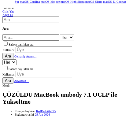
Sur
macOS Catalina
macOS Mojave
macOS High Sierra
macOS Sierra
macOS El Capitan
Forumlar
Giriş Yap
Kayıt Ol
Ara
Sadece başlıkları ara
Kullanıcı:
Ara
Gelişmiş Arama...
Sadece başlıkları ara
Kullanıcı:
Ara
Advanced...
Menü
ÇÖZÜLDÜ
MacBook unıbody 7.1 OCLP ile
Yükseltme
Konuyu başlatan
RedDarkWolf75
Başlangıç tarihi
29 Ara 2024