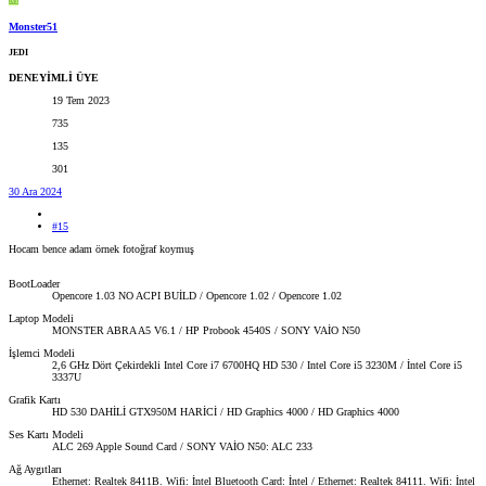
Monster51
JEDI
DENEYİMLİ ÜYE
19 Tem 2023
735
135
301
30 Ara 2024
#15
Hocam bence adam örnek fotoğraf koymuş
BootLoader
Opencore 1.03 NO ACPI BUİLD / Opencore 1.02 / Opencore 1.02
Laptop Modeli
MONSTER ABRA A5 V6.1 / HP Probook 4540S / SONY VAİO N50
İşlemci Modeli
2,6 GHz Dört Çekirdekli Intel Core i7 6700HQ HD 530 / Intel Core i5 3230M / İntel Core i5
3337U
Grafik Kartı
HD 530 DAHİLİ GTX950M HARİCİ / HD Graphics 4000 / HD Graphics 4000
Ses Kartı Modeli
ALC 269 Apple Sound Card / SONY VAİO N50: ALC 233
Ağ Aygıtları
Ethernet: Realtek 8411B. Wifi: İntel Bluetooth Card: İntel / Ethernet: Realtek 84111. Wifi: İntel