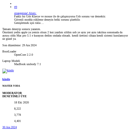
#9
strangerone' Alıntı:
Farklı bir Usb Klavye ve mouse ile de çalışmıyorsa Usb sorunu var demektir.
Güvenli modda yükleme deneyin belki sorunu çözebilir.
Genişletmek için tıkla ...
Tamam deneyip sonucu yazarım.
Ömrümü yedin apple ya yemin olsun 2 kez yazdım sildim usb ye aynı yer aynı takılma sonomada da
aynısı oldu Mac pro 5.1 e kurayım dedim ondada olmadı. kendi üretimi cihaza kendi sistemi kurulamıyor
ne güzel ya.
Son düzenleme:
29 Ara 2024
BootLoader
OpenCore 2.2.0
Laptop Modeli
MacBook unıbody 7.1
kindo
MASTER YODA
MODERATOR
DENEYİMLİ ÜYE
18 Eki 2020
8,222
3,778
4,401
30 Ara 2024