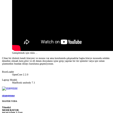
Genişletmek için tıkla ...
Cihaz bir dizüstü kendi klavyesi ve mousu var ama kurulumda çalışmadılar başka klavye mouseda usbden
denedim olmadı kext,plist ve efi denen dosyaların içine girip yapılan bir tür işlemler varya işte onları
çözemedim bundan dolayı kuruluma geçemiyorum.
BootLoader
OpenCore 2.2.0
Laptop Modeli
MacBook unıbody 7.1
strangerone
MASTER YODA
Yönetici
MODERATOR
DENEYİMLİ ÜYE