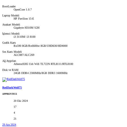
BootLoader
OpenCore 1.0.7
Laptop Modeli
HP Pavilion 15-E
Anakart Modeli
Gigabyte H310M S2H
İşlemci Modeli
i3 3110M/ i3 8100
Grafik Kartı
Rx590 8GB/Rx6600xt 8GB/UHD630/HD4000
Ses Kartı Modeli
ALC887/ALC269
Ağ Aygıtları
Atheros9285 Usb Wifi TL722N RTL8111/RTL8100
Disk ve RAM
24GB DDR4 2300MHz/8GB DDR3 1600MHz
RedDarkWolf75
APPRENTICE
20 Eki 2024
17
4
21
29 Ara 2024