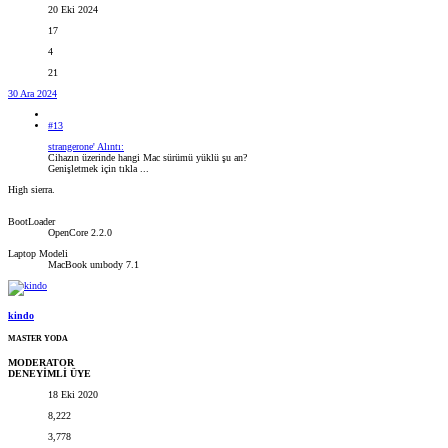
20 Eki 2024
17
4
21
30 Ara 2024
#13
strangerone' Alıntı:
Cihazın üzerinde hangi Mac sürümü yüklü şu an?
Genişletmek için tıkla ...
High sierra.
BootLoader
OpenCore 2.2.0
Laptop Modeli
MacBook unıbody 7.1
kindo
MASTER YODA
MODERATOR
DENEYİMLİ ÜYE
18 Eki 2020
8,222
3,778