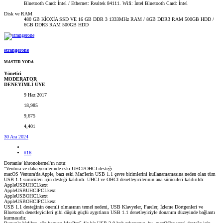
Bluetooth Card: İntel / Ethernet: Realtek 84111. Wifi: İntel Bluetooth Card: İntel
Disk ve RAM
480 GB KİOXİA SSD VE 16 GB DDR 3 1333MHz RAM / 8GB DDR3 RAM 500GB HDD /
6GB DDR3 RAM 500GB HDD
strangerone
MASTER YODA
Yönetici
MODERATOR
DENEYİMLİ ÜYE
9 Haz 2017
18,985
9,675
4,401
30 Ara 2024
#16
Dortania/ khronokernel'ın notu:
"Ventura ve daha yenilerinde eski UHCI/OHCI desteği
macOS Ventura'da Apple, bazı eski Mac'lerin USB 1.1 çevre birimlerini kullanamamasına neden olan tüm
USB 1.1 sürücüleri için desteği kaldırdı. UHCI ve OHCI denetleyicilerinin ana sürücüleri kaldırıldı:
AppleUSBUHCI.kext
AppleUSBUHCIPCI.kext
AppleUSBOHCI.kext
AppleUSBOHCIPCI.kext
USB 1.1 desteğinin önemli olmasının temel nedeni, USB Klavyeler, Fareler, İzleme Dörtgenleri ve
Bluetooth denetleyicileri gibi düşük güçlü aygıtların USB 1.1 denetleyiciyle donanım düzeyinde bağlantı
kurmasıdır.