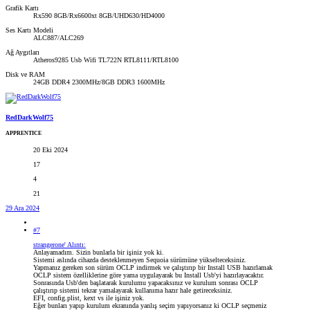
Grafik Kartı
Rx590 8GB/Rx6600xt 8GB/UHD630/HD4000
Ses Kartı Modeli
ALC887/ALC269
Ağ Aygıtları
Atheros9285 Usb Wifi TL722N RTL8111/RTL8100
Disk ve RAM
24GB DDR4 2300MHz/8GB DDR3 1600MHz
RedDarkWolf75
APPRENTICE
20 Eki 2024
17
4
21
29 Ara 2024
#7
strangerone' Alıntı:
Anlayamadım. Sizin bunlarla bir işiniz yok ki.
Sistemi aslında cihazda desteklenmeyen Sequoia sürümüne yükselteceksiniz.
Yapmanız gereken son sürüm OCLP indirmek ve çalıştırıp bir Install USB hazırlamak
OCLP sistem özelliklerine göre yama uygulayarak bu Install Usb'yi hazırlayacaktır.
Sonrasında Usb'den başlatarak kurulumu yapacaksınız ve kurulum sonrası OCLP
çalıştırıp sistemi tekrar yamalayarak kullanıma hazır hale getireceksiniz.
EFI, config.plist, kext vs ile işiniz yok.
Eğer bunları yapıp kurulum ekranında yanlış seçim yapıyorsanız ki OCLP seçmeniz