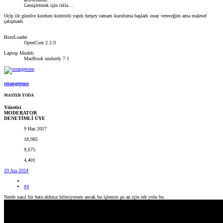
Genişletmek için tıkla ...
Oclp ile güzelce kurdum kontrolü yapdı herşey tamam kuruluma başladı onay vereceğim ama malesef
çalışmadı.
BootLoader
OpenCore 2.2.0
Laptop Modeli
MacBook unıbody 7.1
strangerone
MASTER YODA
Yönetici
MODERATOR
DENEYİMLİ ÜYE
9 Haz 2017
18,985
9,675
4,401
29 Ara 2024
#4
Nerde nasıl bir hata aldınız bilmiyorum ancak bu işlemin şu an için tek yolu bu.