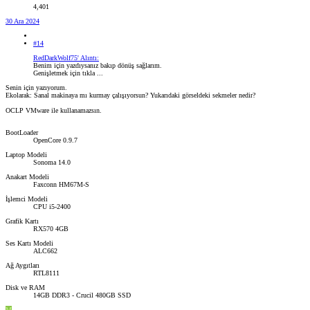
4,401
30 Ara 2024
#14
RedDarkWolf75' Alıntı:
Benim için yazdıysanız bakıp dönüş sağlarım.
Genişletmek için tıkla ...
Senin için yazıyorum.
Ekolarak: Sanal makinaya mı kurmay çalışıyorsun? Yukarıdaki görseldeki sekmeler nedir?
OCLP VMware ile kullanamazsın.
BootLoader
OpenCore 0.9.7
Laptop Modeli
Sonoma 14.0
Anakart Modeli
Faxconn HM67M-S
İşlemci Modeli
CPU i5-2400
Grafik Kartı
RX570 4GB
Ses Kartı Modeli
ALC662
Ağ Aygıtları
RTL8111
Disk ve RAM
14GB DDR3 - Crucil 480GB SSD
M