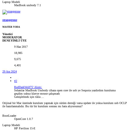
Laptop Modeli
MacBook unıbody 7.1
strangerone
MASTER YODA
Yönetici
MODERATOR
DENEYİMLİ ÜYE
9 Haz 2017
18,985
9,675
4,401
29 Ara 2024
#2
RedDarkWolf75' Alıntı:
Selamlar MacBook Unıbody cihaza open core ile usb ye Sequoia yazdırdım kuruluma
geçdim yalnız klavye mouse çalışmadı
Genişletmek için tıkla ...
Orijinal bir Mac üzerinde kurulum yapmak için sürüm desteği varsa update ile yoksa kurulum usb OCLP
ile hazırlanmalıdır. Bu tür bir kurulum sonrası mı hata alıyorsunuz?
BootLoader
OpenCore 1.0.7
Laptop Modeli
HP Pavilion 15-E