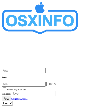
Ara
Sadece başlıkları ara
Kullanıcı:
Ara
Gelişmiş Arama...