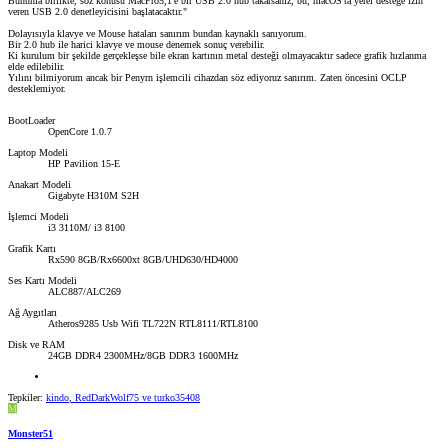
Bununla birlikte, söz konusu MacPro5,1'e bir USB 2.0 hub takarsanız, bu, macOS'ta yerel desteğe izin
veren USB 2.0 denetleyicisini başlatacaktır."
Dolayısıyla klavye ve Mouse hataları sanırım bundan kaynaklı sanıyorum.
Bir 2.0 hub ile harici klavye ve mouse denemek sonuç verebilir.
Ki kurulum bir şekilde gerçekleşse bile ekran kartının metal desteği olmayacaktır sadece grafik hızlanma
elde edilebilir.
Yılını bilmiyorum ancak bir Penyrn işlemcili cihazdan söz ediyoruz sanırım. Zaten öncesini OCLP
desteklemiyor.
BootLoader
OpenCore 1.0.7
Laptop Modeli
HP Pavilion 15-E
Anakart Modeli
Gigabyte H310M S2H
İşlemci Modeli
i3 3110M/ i3 8100
Grafik Kartı
Rx590 8GB/Rx6600xt 8GB/UHD630/HD4000
Ses Kartı Modeli
ALC887/ALC269
Ağ Aygıtları
Atheros9285 Usb Wifi TL722N RTL8111/RTL8100
Disk ve RAM
24GB DDR4 2300MHz/8GB DDR3 1600MHz
Tepkiler:
kindo
,
RedDarkWolf75
ve
turko35408
M
Monster51