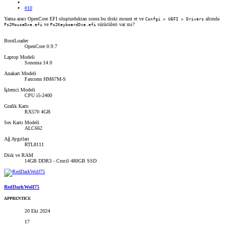
#10
Yama aracı OpenCore EFI oluşturduktan sonra bu diski mount et ve
altında
Confgi > UEFI > Drivers
ve
sürücüleri var mı?
Ps2MouseDxe.efi
Ps2KeyboardDxe.efi
BootLoader
OpenCore 0.9.7
Laptop Modeli
Sonoma 14.0
Anakart Modeli
Faxconn HM67M-S
İşlemci Modeli
CPU i5-2400
Grafik Kartı
RX570 4GB
Ses Kartı Modeli
ALC662
Ağ Aygıtları
RTL8111
Disk ve RAM
14GB DDR3 - Crucil 480GB SSD
RedDarkWolf75
APPRENTICE
20 Eki 2024
17