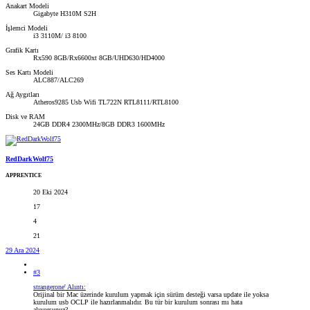
Anakart Modeli
Gigabyte H310M S2H
İşlemci Modeli
i3 3110M/ i3 8100
Grafik Kartı
Rx590 8GB/Rx6600xt 8GB/UHD630/HD4000
Ses Kartı Modeli
ALC887/ALC269
Ağ Aygıtları
Atheros9285 Usb Wifi TL722N RTL8111/RTL8100
Disk ve RAM
24GB DDR4 2300MHz/8GB DDR3 1600MHz
RedDarkWolf75
APPRENTICE
20 Eki 2024
17
4
21
29 Ara 2024
#3
strangerone' Alıntı:
Orijinal bir Mac üzerinde kurulum yapmak için sürüm desteği varsa update ile yoksa
kurulum usb OCLP ile hazırlanmalıdır. Bu tür bir kurulum sonrası mı hata
alıyorsunuz?