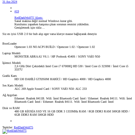
31 Ara 2024
#19
RedDarkWolf75' Alıntı:
Sanal makina değil normal Windows kurar gibi.
Kurulumu yaparken karşıma çıkan sorunun resmini yükledim.
Genişletmek için tıkla ...
Siz en iyisi USB 2.0 bir hub alıp eger varsa klavye mause bağlayarak deneyin
BootLoader
Opencore 1.03 NO ACPI BUİLD / Opencore 1.02 / Opencore 1.02
Laptop Modeli
MONSTER ABRA A5 V6.1 / HP Probook 4540S / SONY VAİO N50
İşlemci Modeli
2,6 GHz Dört Çekirdekli Intel Core i7 6700HQ HD 530 / Intel Core i5 3230M / İntel Core i5
3337U
Grafik Kartı
HD 530 DAHİLİ GTX950M HARİCİ / HD Graphics 4000 / HD Graphics 4000
Ses Kartı Modeli
ALC 269 Apple Sound Card / SONY VAİO N50: ALC 233
Ağ Aygıtları
Ethernet: Realtek 8411B. Wifi: İntel Bluetooth Card: İntel / Ethernet: Realtek 84111. Wifi: İntel
Bluetooth Card: İntel / Ethernet: Realtek 84111. Wifi: İntel Bluetooth Card: İntel
Disk ve RAM
480 GB KİOXİA SSD VE 16 GB DDR 3 1333MHz RAM / 8GB DDR3 RAM 500GB HDD /
6GB DDR3 RAM 500GB HDD
Tepkiler:
RedDarkWolf75