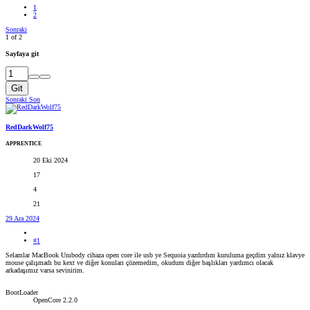
1
2
Sonraki
1 of 2
Sayfaya git
Git
Sonraki
Son
RedDarkWolf75
APPRENTICE
20 Eki 2024
17
4
21
29 Ara 2024
#1
Selamlar MacBook Unıbody cihaza open core ile usb ye Sequoia yazdırdım kuruluma geçdim yalnız klavye
mouse çalışmadı bu kext ve diğer konuları çözemedim, okudum diğer başlıkları yardımcı olacak
arkadaşımız varsa sevinirim.
BootLoader
OpenCore 2.2.0