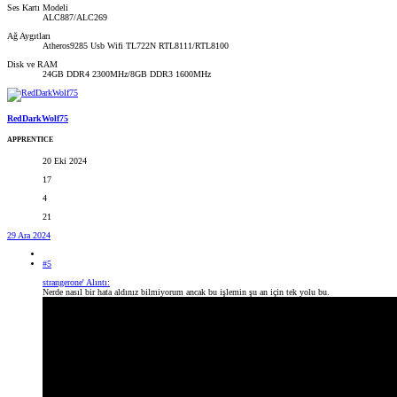
Ses Kartı Modeli
ALC887/ALC269
Ağ Aygıtları
Atheros9285 Usb Wifi TL722N RTL8111/RTL8100
Disk ve RAM
24GB DDR4 2300MHz/8GB DDR3 1600MHz
RedDarkWolf75
APPRENTICE
20 Eki 2024
17
4
21
29 Ara 2024
#5
strangerone' Alıntı:
Nerde nasıl bir hata aldınız bilmiyorum ancak bu işlemin şu an için tek yolu bu.