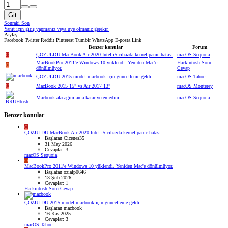
Git
Sonraki
Son
Yanıt için giriş yapmanız veya üye olmanız gerekir.
Paylaş:
Facebook
Twitter
Reddit
Pinterest
Tumblr
WhatsApp
E-posta
Link
Benzer konular
Forum
C
ÇÖZÜLDÜ
MacBook Air 2020 Intel i5 cihazda kernel panic hatası
macOS Sequoia
MacBookPro 2011'e Windows 10 yüklendi. Yeniden Mac'e
Hackintosh Soru-
O
dönülmüyor.
Cevap
ÇÖZÜLDÜ
2015 model macbook için güncelleme geldi
macOS Tahoe
C
MacBook 2015 15" vs Air 2017 13"
macOS Monterey
Macbook alacağım ama karar veremedim
macOS Sequoia
Benzer konular
C
ÇÖZÜLDÜ
MacBook Air 2020 Intel i5 cihazda kernel panic hatası
Başlatan Cicenes35
31 May 2026
Cevaplar: 3
macOS Sequoia
O
MacBookPro 2011'e Windows 10 yüklendi. Yeniden Mac'e dönülmüyor.
Başlatan ozialp0646
13 Şub 2026
Cevaplar: 1
Hackintosh Soru-Cevap
ÇÖZÜLDÜ
2015 model macbook için güncelleme geldi
Başlatan macbook
16 Kas 2025
Cevaplar: 3
macOS Tahoe