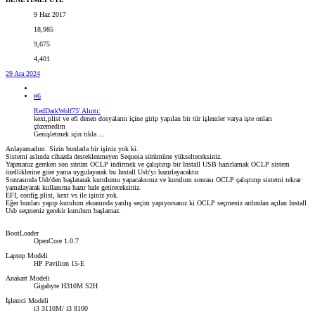
9 Haz 2017
18,985
9,675
4,401
29 Ara 2024
#6
RedDarkWolf75' Alıntı:
kext,plist ve efi denen dosyaların içine girip yapılan bir tür işlemler varya işte onları
çözemedim
Genişletmek için tıkla ...
Anlayamadım. Sizin bunlarla bir işiniz yok ki.
Sistemi aslında cihazda desteklenmeyen Sequoia sürümüne yükselteceksiniz.
Yapmanız gereken son sürüm OCLP indirmek ve çalıştırıp bir Install USB hazırlamak OCLP sistem
özelliklerine göre yama uygulayarak bu Install Usb'yi hazırlayacaktır.
Sonrasında Usb'den başlatarak kurulumu yapacaksınız ve kurulum sonrası OCLP çalıştırıp sistemi tekrar
yamalayarak kullanıma hazır hale getireceksiniz.
EFI, config.plist, kext vs ile işiniz yok.
Eğer bunları yapıp kurulum ekranında yanlış seçim yapıyorsanız ki OCLP seçmeniz ardından açılan Install
Usb seçmeniz gerekir kurulum başlamaz.
BootLoader
OpenCore 1.0.7
Laptop Modeli
HP Pavilion 15-E
Anakart Modeli
Gigabyte H310M S2H
İşlemci Modeli
i3 3110M/ i3 8100