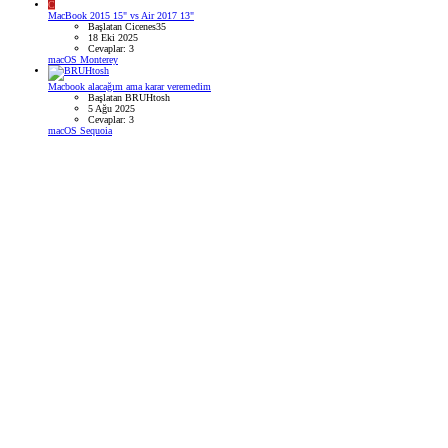
C
MacBook 2015 15" vs Air 2017 13"
Başlatan Cicenes35
18 Eki 2025
Cevaplar: 3
macOS Monterey
Macbook alacağım ama karar veremedim
Başlatan BRUHtosh
5 Ağu 2025
Cevaplar: 3
macOS Sequoia