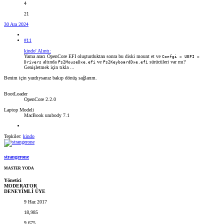
4
21
30 Ara 2024
#11
kindo' Alıntı:
Yama aracı OpenCore EFI oluşturduktan sonra bu diski mount et ve
Confgi > UEFI >
altında
ve
sürücüleri var mı?
Drivers
Ps2MouseDxe.efi
Ps2KeyboardDxe.efi
Genişletmek için tıkla ...
Benim için yazdıysanız bakıp dönüş sağlarım.
BootLoader
OpenCore 2.2.0
Laptop Modeli
MacBook unıbody 7.1
Tepkiler:
kindo
strangerone
MASTER YODA
Yönetici
MODERATOR
DENEYİMLİ ÜYE
9 Haz 2017
18,985
9,675