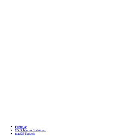
Forumlar
OS X İşletim Sistemleri
macOS Sequoia