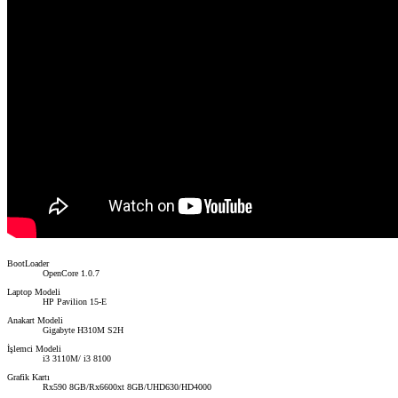
BootLoader
OpenCore 1.0.7
Laptop Modeli
HP Pavilion 15-E
Anakart Modeli
Gigabyte H310M S2H
İşlemci Modeli
i3 3110M/ i3 8100
Grafik Kartı
Rx590 8GB/Rx6600xt 8GB/UHD630/HD4000