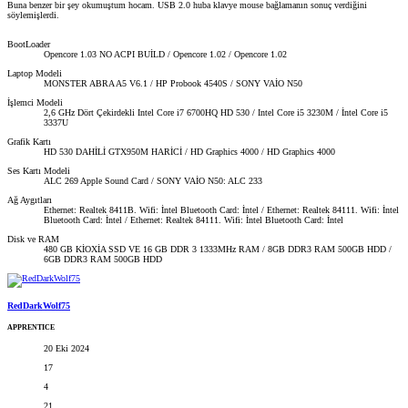
Buna benzer bir şey okumuştum hocam. USB 2.0 huba klavye mouse bağlamanın sonuç verdiğini
söylemişlerdi.
BootLoader
Opencore 1.03 NO ACPI BUİLD / Opencore 1.02 / Opencore 1.02
Laptop Modeli
MONSTER ABRA A5 V6.1 / HP Probook 4540S / SONY VAİO N50
İşlemci Modeli
2,6 GHz Dört Çekirdekli Intel Core i7 6700HQ HD 530 / Intel Core i5 3230M / İntel Core i5
3337U
Grafik Kartı
HD 530 DAHİLİ GTX950M HARİCİ / HD Graphics 4000 / HD Graphics 4000
Ses Kartı Modeli
ALC 269 Apple Sound Card / SONY VAİO N50: ALC 233
Ağ Aygıtları
Ethernet: Realtek 8411B. Wifi: İntel Bluetooth Card: İntel / Ethernet: Realtek 84111. Wifi: İntel
Bluetooth Card: İntel / Ethernet: Realtek 84111. Wifi: İntel Bluetooth Card: İntel
Disk ve RAM
480 GB KİOXİA SSD VE 16 GB DDR 3 1333MHz RAM / 8GB DDR3 RAM 500GB HDD /
6GB DDR3 RAM 500GB HDD
RedDarkWolf75
APPRENTICE
20 Eki 2024
17
4
21