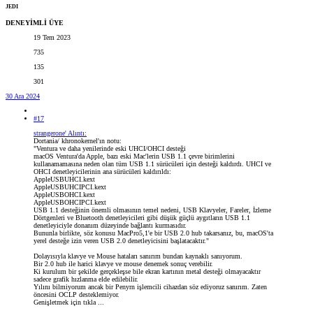
JEDI
DENEYİMLİ ÜYE
19 Tem 2023
735
135
301
30 Ara 2024
#17
strangerone' Alıntı:
Dortania/ khronokernel'ın notu:
"Ventura ve daha yenilerinde eski UHCI/OHCI desteği
macOS Ventura'da Apple, bazı eski Mac'lerin USB 1.1 çevre birimlerini
kullanamamasına neden olan tüm USB 1.1 sürücüleri için desteği kaldırdı. UHCI ve
OHCI denetleyicilerinin ana sürücüleri kaldırıldı:
AppleUSBUHCI.kext
AppleUSBUHCIPCI.kext
AppleUSBOHCI.kext
AppleUSBOHCIPCI.kext
USB 1.1 desteğinin önemli olmasının temel nedeni, USB Klavyeler, Fareler, İzleme
Dörtgenleri ve Bluetooth denetleyicileri gibi düşük güçlü aygıtların USB 1.1
denetleyiciyle donanım düzeyinde bağlantı kurmasıdır.
Bununla birlikte, söz konusu MacPro5,1'e bir USB 2.0 hub takarsanız, bu, macOS'ta
yerel desteğe izin veren USB 2.0 denetleyicisini başlatacaktır."
Dolayısıyla klavye ve Mouse hataları sanırım bundan kaynaklı sanıyorum.
Bir 2.0 hub ile harici klavye ve mouse denemek sonuç verebilir.
Ki kurulum bir şekilde gerçekleşse bile ekran kartının metal desteği olmayacaktır
sadece grafik hızlanma elde edilebilir.
Yılını bilmiyorum ancak bir Penyrn işlemcili cihazdan söz ediyoruz sanırım. Zaten
öncesini OCLP desteklemiyor.
Genişletmek için tıkla ...