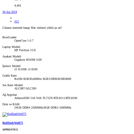
4,401
30 Ara 2024
#12
Cihazın üzerinde hangi Mac sürümü yüklü şu an?
BootLoader
OpenCore 1.0.7
Laptop Modeli
HP Pavilion 15-E
Anakart Modeli
Gigabyte H310M S2H
İşlemci Modeli
i3 3110M/ i3 8100
Grafik Kartı
Rx590 8GB/Rx6600xt 8GB/UHD630/HD4000
Ses Kartı Modeli
ALC887/ALC269
Ağ Aygıtları
Atheros9285 Usb Wifi TL722N RTL8111/RTL8100
Disk ve RAM
24GB DDR4 2300MHz/8GB DDR3 1600MHz
RedDarkWolf75
APPRENTICE