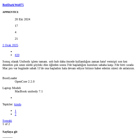
RedDarkWolf75
APPRENTICE
20 Eki 2024
17
4
21
2 Ocak 2025
#20
Sonuç olarak Unibody işlem tamam. usb hub daha öncede kullandığım zaman hata! vermişti son kez
denedim çok uzun sürdü şöyleki dün öğleden sonra 3'de başladığım kurulum sabaha karşı 3'de bitti sırada
Mac pro var bugünde sabah 11'de ona başladım hala devam ediyor bitince haber ederim süreci de anlatırım.
BootLoader
OpenCore 2.2.0
Laptop Modeli
MacBook unıbody 7.1
Tepkiler:
kindo
1
2
Sonraki
1 of 2
Sayfaya git