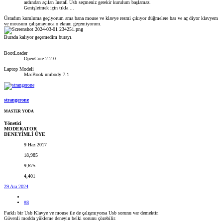
ardından açılan Install Usb seçmeniz gerekir kurulum başlamaz.
Genişletmek için tıkla ...
Üstadım kuruluma geçiyorum ama bana mouse ve klavye resmi çıkıyor düğmelere bas ve aç diyor klavyem
ve mousum çalışmayınca o ekranı geçemiyorum.
Burada kalıyor geçemedim burayı.
BootLoader
OpenCore 2.2.0
Laptop Modeli
MacBook unıbody 7.1
strangerone
MASTER YODA
Yönetici
MODERATOR
DENEYİMLİ ÜYE
9 Haz 2017
18,985
9,675
4,401
29 Ara 2024
#8
Farklı bir Usb Klavye ve mouse ile de çalışmıyorsa Usb sorunu var demektir.
Güvenli modda yükleme deneyin belki sorunu çözebilir.