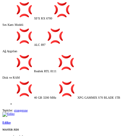
XFX RX 6700
Ses Kartı Modeli
ALC 897
Ağ Aygıtları
Realtek RTL 8111
Disk ve RAM
40 GB 3200 MHz
XPG GAMMIX S70 BLADE 1TB
Tepkiler:
strangerone
Ediko
MASTER JEDI