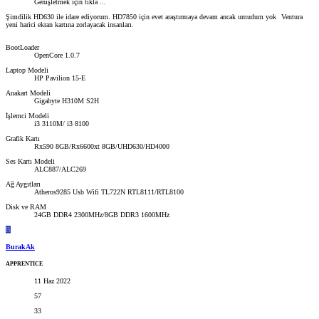
Genişletmek için tıkla ...
Şimdilik HD630 ile idare ediyorum. HD7850 için evet araştırmaya devam ancak umudum yok
Ventura
yeni harici ekran kartına zorlayacak insanları.
BootLoader
OpenCore 1.0.7
Laptop Modeli
HP Pavilion 15-E
Anakart Modeli
Gigabyte H310M S2H
İşlemci Modeli
i3 3110M/ i3 8100
Grafik Kartı
Rx590 8GB/Rx6600xt 8GB/UHD630/HD4000
Ses Kartı Modeli
ALC887/ALC269
Ağ Aygıtları
Atheros9285 Usb Wifi TL722N RTL8111/RTL8100
Disk ve RAM
24GB DDR4 2300MHz/8GB DDR3 1600MHz
B
BurakAk
APPRENTICE
11 Haz 2022
57
33