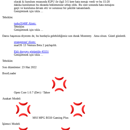
olacak ki kurulum esnasında IGPU ile ilgil 3-5 kere hata mesajı verdi ve bu 15-20
dakika kurulumun bu ekranda beklemesine sebep oldu. Bu süre sonunda hata mesajını
geçti ve kuruluma devam etti ve sorunsuz bir şekilde tamamlandı.
Genişletmek için tıkla ...
Tebrikler.
turko35408' Alıntı:
Tebrikler.
Genişletmek için tıkla ...
Darısı başımıza diyecem de, bu hurdayla gelebildiğimiz son durak Monterey.
Ama olsun. Güzel günlerdi.
strangerone' Alıntı:
macOS 13 Ventura Beta 2 paylaşıldı.
Ekli dosyayı görüntüle 45551
Genişletmek için tıkla ...
Tebrikler.
Son düzenleme:
23 Haz 2022
BootLoader
Open Core 1.0.7 (Dev) / Tahoe
Anakart Modeli
MSI MPG B550 Gaming Plus
İşlemci Modeli