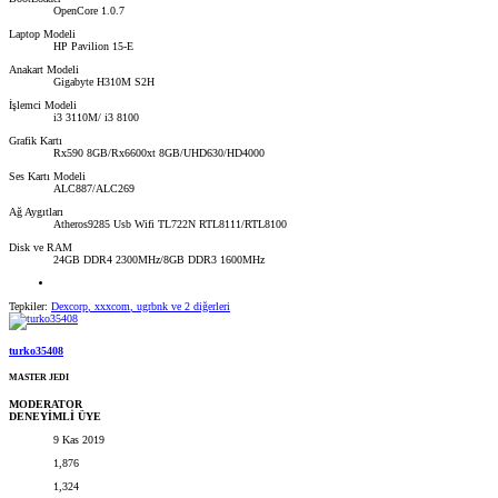
OpenCore 1.0.7
Laptop Modeli
HP Pavilion 15-E
Anakart Modeli
Gigabyte H310M S2H
İşlemci Modeli
i3 3110M/ i3 8100
Grafik Kartı
Rx590 8GB/Rx6600xt 8GB/UHD630/HD4000
Ses Kartı Modeli
ALC887/ALC269
Ağ Aygıtları
Atheros9285 Usb Wifi TL722N RTL8111/RTL8100
Disk ve RAM
24GB DDR4 2300MHz/8GB DDR3 1600MHz
Tepkiler:
Dexcorp
,
xxxcom
,
ugrbnk
ve 2 diğerleri
turko35408
MASTER JEDI
MODERATOR
DENEYİMLİ ÜYE
9 Kas 2019
1,876
1,324