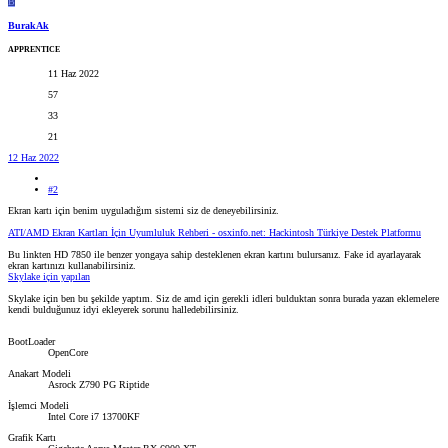
B
BurakAk
APPRENTICE
11 Haz 2022
57
33
21
12 Haz 2022
#2
Ekran kartı için benim uyguladığım sistemi siz de deneyebilirsiniz.
ATI/AMD Ekran Kartları İçin Uyumluluk Rehberi - osxinfo.net: Hackintosh Türkiye Destek Platformu
Bu linkten HD 7850 ile benzer yongaya sahip desteklenen ekran kartını bulursanız. Fake id ayarlayarak
ekran kartınızı kullanabilirsiniz.
Skylake için yapılan
Skylake için ben bu şekilde yaptım. Siz de amd için gerekli idleri bulduktan sonra burada yazan eklemelere
kendi bulduğunuz idyi ekleyerek sorunu halledebilirsiniz.
BootLoader
OpenCore
Anakart Modeli
Asrock Z790 PG Riptide
İşlemci Modeli
Intel Core i7 13700KF
Grafik Kartı