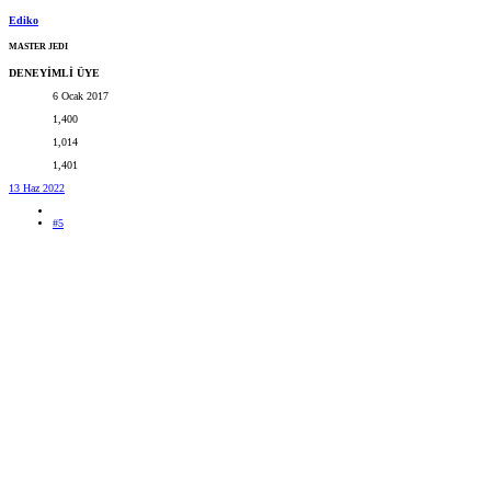
Ediko
MASTER JEDI
DENEYİMLİ ÜYE
6 Ocak 2017
1,400
1,014
1,401
13 Haz 2022
#5