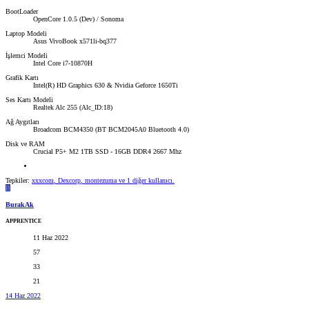
BootLoader
OpenCore 1.0.5 (Dev) / Sonoma
Laptop Modeli
Asus VivoBook x571li-bq377
İşlemci Modeli
Intel Core i7-10870H
Grafik Kartı
Intel(R) HD Graphics 630 & Nvidia Geforce 1650Ti
Ses Kartı Modeli
Realtek Alc 255 (Alc_ID:18)
Ağ Aygıtları
Broadcom BCM4350 (BT BCM2045A0 Bluetooth 4.0)
Disk ve RAM
Crucial P5+ M2 1TB SSD - 16GB DDR4 2667 Mhz
Tepkiler:
xxxcom
,
Dexcorp
,
montezuma
ve 1 diğer kullanıcı.
B
BurakAk
APPRENTICE
11 Haz 2022
57
33
21
14 Haz 2022