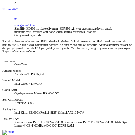
21
12 Haz 2022
#4
strangerone' Alıntı:
Şimdilik HD630 ile idare ediyorum. HD7850 için evet araştırmaya devam ancak
umudum yok
Ventura yeni harici ekran kartına zorlayacak insanları.
Genişletmek için tıkla ...
Ben de az önce umudu kestim. 1533 mb olarak görünce fazla denememiştim. Hackintool programında
bakınca ise 172 mb olarak gördüğünü gördüm. Az önce video açmayı denedim. Anında kasmaya başladı ve
düzgün çalışmadı. Ben de 12.3 geri yüklüyorum şimdi. Yani benim söylediğim yöntem de işe yaramıyor.
Boşuna uğraşmaya değmez.
BootLoader
OpenCore
Anakart Modeli
Asrock Z790 PG Riptide
İşlemci Modeli
Intel Core i7 13700KF
Grafik Kartı
Gigabyte Aorus Master RX 6900 XT
Ses Kartı Modeli
Realtek ALC897
Ağ Aygıtları
İntel Killer E3100G (Realtek 8125) & İntel AX210 NGW
Disk ve RAM
Kioxia Exceria Pro 1 TB NVMe SSD & Kioxia Exceria Pro 2 TB NVMe SSD & Adata Xpg
Lancer 64GB 4400MHz (6000 OC) DDR5 RAM