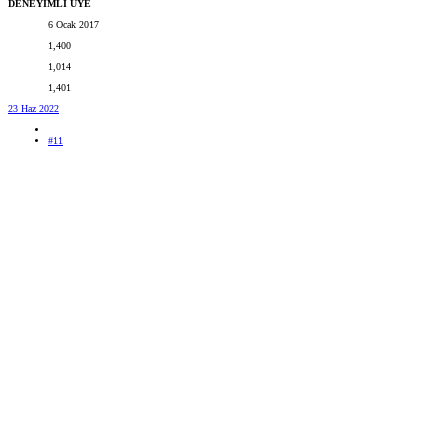
DENEYİMLİ ÜYE
6 Ocak 2017
1,400
1,014
1,401
23 Haz 2022
#11