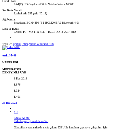
Grafik Kartı
Intel(R) HD Graphics 630 & Nvidia Geforce 1650Ti
Ses Kartı Modeli
Realtek Alc 255 (Alc_ID:18)
Ağ Aygıtları
Broadcom BCM4350 (BT BCM2045A0 Bluetooth 4.0)
Disk ve RAM
Crucial P5+ M2 1TB SSD - 16GB DDR4 2667 Mhz
Tepkiler:
ugrbnk
,
strangerone
ve
turko35408
turko35408
MASTER JEDI
MODERATOR
DENEYİMLİ ÜYE
9 Kas 2019
1,876
1,324
1,401
23 Haz 2022
#12
Ediko' Alıntı:
Ekli dosyayı görüntüle 45553
Güncelleme tamamlandı ancak çakma IGPU ile kurulum yapmaya çalıştığım için