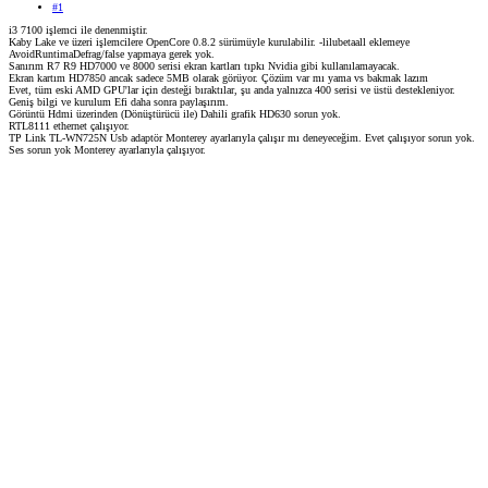
#1
i3 7100 işlemci ile denenmiştir.
Kaby Lake ve üzeri işlemcilere OpenCore 0.8.2 sürümüyle kurulabilir. -lilubetaall eklemeye
AvoidRuntimaDefrag/false yapmaya gerek yok.
Sanırım R7 R9 HD7000 ve 8000 serisi ekran kartları tıpkı Nvidia gibi kullanılamayacak.
Ekran kartım HD7850 ancak sadece 5MB olarak görüyor. Çözüm var mı yama vs bakmak lazım
Evet, tüm eski AMD GPU'lar için desteği bıraktılar, şu anda yalnızca 400 serisi ve üstü destekleniyor.
Geniş bilgi ve kurulum Efi daha sonra paylaşırım.
Görüntü Hdmi üzerinden (Dönüştürücü ile) Dahili grafik HD630 sorun yok.
RTL8111 ethernet çalışıyor.
TP Link TL-WN725N Usb adaptör Monterey ayarlarıyla çalışır mı deneyeceğim. Evet çalışıyor sorun yok.
Ses sorun yok Monterey ayarlarıyla çalışıyor.