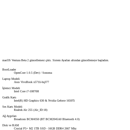
macOS Ventura Beta 2 güncellemesi çıktı. Sistem Ayarları altından güncellemeye başladım.
BootLoader
OpenCore 1.0.5 (Dev) / Sonoma
Laptop Modeli
Asus VivoBook x571li-bq377
İşlemci Modeli
Intel Core i7-10870H
Grafik Kartı
Intel(R) HD Graphics 630 & Nvidia Geforce 1650Ti
Ses Kartı Modeli
Realtek Alc 255 (Alc_ID:18)
Ağ Aygıtları
Broadcom BCM4350 (BT BCM2045A0 Bluetooth 4.0)
Disk ve RAM
Crucial P5+ M2 1TB SSD - 16GB DDR4 2667 Mhz