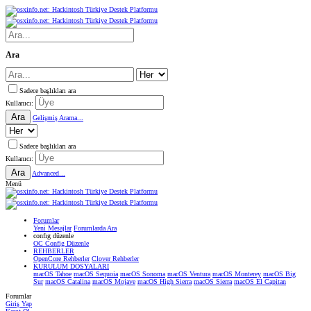
Ara
Sadece başlıkları ara
Kullanıcı:
Ara
Gelişmiş Arama...
Sadece başlıkları ara
Kullanıcı:
Ara
Advanced...
Menü
Forumlar
Yeni Mesajlar
Forumlarda Ara
confıg düzenle
OC Config Düzenle
REHBERLER
OpenCore Rehberler
Clover Rehberler
KURULUM DOSYALARI
macOS Tahoe
macOS Sequoia
macOS Sonoma
macOS Ventura
macOS Monterey
macOS Big
Sur
macOS Catalina
macOS Mojave
macOS High Sierra
macOS Sierra
macOS El Capitan
Forumlar
Giriş Yap