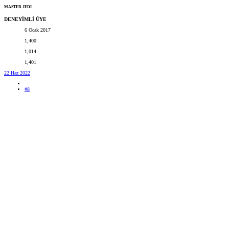
MASTER JEDI
DENEYİMLİ ÜYE
6 Ocak 2017
1,400
1,014
1,401
22 Haz 2022
#8