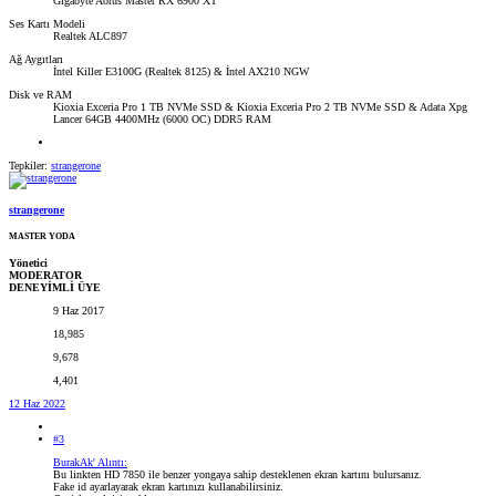
Gigabyte Aorus Master RX 6900 XT
Ses Kartı Modeli
Realtek ALC897
Ağ Aygıtları
İntel Killer E3100G (Realtek 8125) & İntel AX210 NGW
Disk ve RAM
Kioxia Exceria Pro 1 TB NVMe SSD & Kioxia Exceria Pro 2 TB NVMe SSD & Adata Xpg
Lancer 64GB 4400MHz (6000 OC) DDR5 RAM
Tepkiler:
strangerone
strangerone
MASTER YODA
Yönetici
MODERATOR
DENEYİMLİ ÜYE
9 Haz 2017
18,985
9,678
4,401
12 Haz 2022
#3
BurakAk' Alıntı:
Bu linkten HD 7850 ile benzer yongaya sahip desteklenen ekran kartını bulursanız.
Fake id ayarlayarak ekran kartınızı kullanabilirsiniz.