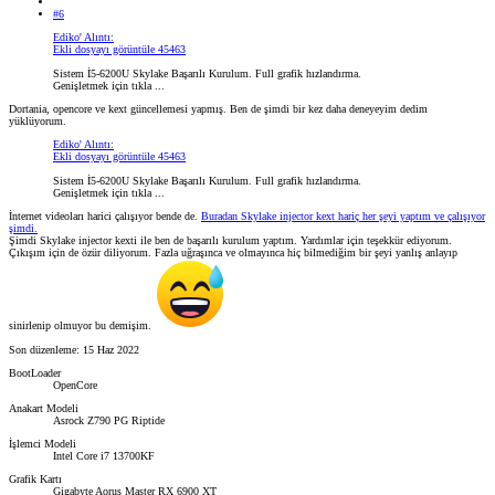
#6
Ediko' Alıntı:
Ekli dosyayı görüntüle 45463
Sistem İ5-6200U Skylake Başarılı Kurulum. Full grafik hızlandırma.
Genişletmek için tıkla ...
Dortania, opencore ve kext güncellemesi yapmış. Ben de şimdi bir kez daha deneyeyim dedim
yüklüyorum.
Ediko' Alıntı:
Ekli dosyayı görüntüle 45463
Sistem İ5-6200U Skylake Başarılı Kurulum. Full grafik hızlandırma.
Genişletmek için tıkla ...
İnternet videoları harici çalışıyor bende de.
Buradan Skylake injector kext hariç her şeyi yaptım ve çalışıyor
şimdi.
Şimdi Skylake injector kexti ile ben de başarılı kurulum yaptım. Yardımlar için teşekkür ediyorum.
Çıkışım için de özür diliyorum. Fazla uğraşınca ve olmayınca hiç bilmediğim bir şeyi yanlış anlayıp
sinirlenip olmuyor bu demişim.
Son düzenleme:
15 Haz 2022
BootLoader
OpenCore
Anakart Modeli
Asrock Z790 PG Riptide
İşlemci Modeli
Intel Core i7 13700KF
Grafik Kartı
Gigabyte Aorus Master RX 6900 XT