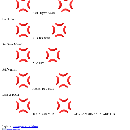
AMD Ryzen 5 5600
Grafik Kartı
XFX RX 6700
Ses Kartı Modeli
ALC 897
Ağ Aygıtları
Realtek RTL 8111
Disk ve RAM
40 GB 3200 MHz
XPG GAMMIX S70 BLADE 1TB
Tepkiler:
strangerone
ve
Ediko