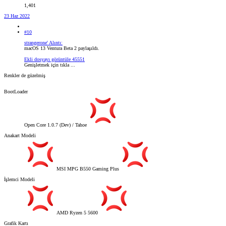
1,401
23 Haz 2022
#10
strangerone' Alıntı:
macOS 13 Ventura Beta 2 paylaşıldı.
Ekli dosyayı görüntüle 45551
Genişletmek için tıkla ...
Renkler de güzelmiş
BootLoader
Open Core 1.0.7 (Dev) / Tahoe
Anakart Modeli
MSI MPG B550 Gaming Plus
İşlemci Modeli
AMD Ryzen 5 5600
Grafik Kartı