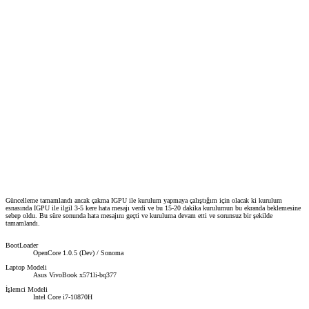
Güncelleme tamamlandı ancak çakma IGPU ile kurulum yapmaya çalıştığım için olacak ki kurulum
esnasında IGPU ile ilgil 3-5 kere hata mesajı verdi ve bu 15-20 dakika kurulumun bu ekranda beklemesine
sebep oldu. Bu süre sonunda hata mesajını geçti ve kuruluma devam etti ve sorunsuz bir şekilde
tamamlandı.
BootLoader
OpenCore 1.0.5 (Dev) / Sonoma
Laptop Modeli
Asus VivoBook x571li-bq377
İşlemci Modeli
Intel Core i7-10870H