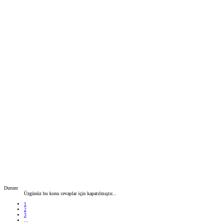
Durum
Üzgünüz bu konu cevaplar için kapatılmıştır...
1
2
3
...