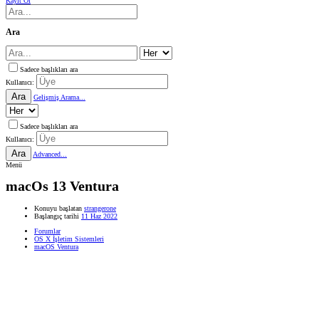
Kayıt Ol
Ara
Sadece başlıkları ara
Kullanıcı:
Ara
Gelişmiş Arama...
Sadece başlıkları ara
Kullanıcı:
Ara
Advanced...
Menü
macOs 13 Ventura
Konuyu başlatan
strangerone
Başlangıç tarihi
11 Haz 2022
Forumlar
OS X İşletim Sistemleri
macOS Ventura