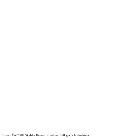
Sistem İ5-6200U Skylake Başarılı Kurulum. Full grafik hızlandırma.