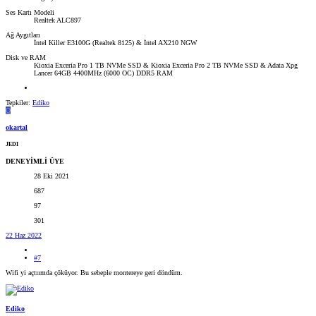
Ses Kartı Modeli
Realtek ALC897
Ağ Aygıtları
İntel Killer E3100G (Realtek 8125) & İntel AX210 NGW
Disk ve RAM
Kioxia Exceria Pro 1 TB NVMe SSD & Kioxia Exceria Pro 2 TB NVMe SSD & Adata Xpg
Lancer 64GB 4400MHz (6000 OC) DDR5 RAM
Tepkiler:
Ediko
O
okartal
JEDI
DENEYİMLİ ÜYE
28 Eki 2021
687
97
301
22 Haz 2022
#7
Wifi yi açtıımda çöküyor. Bu sebeple montereye geri döndüm.
Ediko