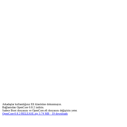
Arkadaşlar kullandığınız Efi klasörüne dokunmayın.
Bağlantıdan OpenCore 0.8.2 indirin.
Sadece Boot dosyasını ve OpenCore.efi dosyasını değiştirin yeter.
OpenCore-0.8.2-RELEASE.zip 3.74 MB · 19 downloads