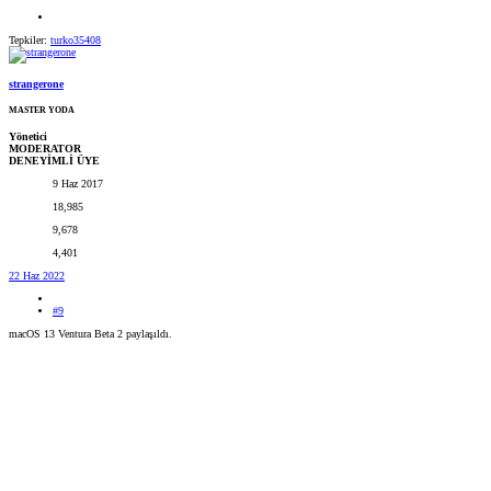
Tepkiler:
turko35408
strangerone
MASTER YODA
Yönetici
MODERATOR
DENEYİMLİ ÜYE
9 Haz 2017
18,985
9,678
4,401
22 Haz 2022
#9
macOS 13 Ventura Beta 2 paylaşıldı.