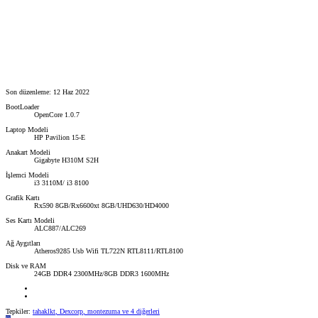
Son düzenleme:
12 Haz 2022
BootLoader
OpenCore 1.0.7
Laptop Modeli
HP Pavilion 15-E
Anakart Modeli
Gigabyte H310M S2H
İşlemci Modeli
i3 3110M/ i3 8100
Grafik Kartı
Rx590 8GB/Rx6600xt 8GB/UHD630/HD4000
Ses Kartı Modeli
ALC887/ALC269
Ağ Aygıtları
Atheros9285 Usb Wifi TL722N RTL8111/RTL8100
Disk ve RAM
24GB DDR4 2300MHz/8GB DDR3 1600MHz
Tepkiler:
tahaklkt
,
Dexcorp
,
montezuma
ve 4 diğerleri