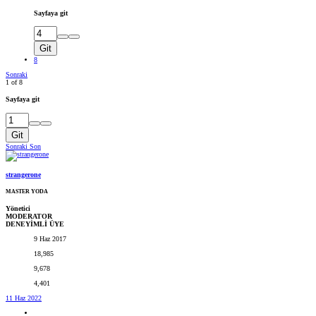
Sayfaya git
Git
8
Sonraki
1 of 8
Sayfaya git
Git
Sonraki
Son
strangerone
MASTER YODA
Yönetici
MODERATOR
DENEYİMLİ ÜYE
9 Haz 2017
18,985
9,678
4,401
11 Haz 2022