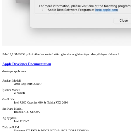
iMac19,1 SMBIOS yüklü cihazdan kontrol ettim güncelleme görünmüyor. alan yükleyen oldumu ?
Apple Developer Documentation
developer.apple.com
Anakart Modeli
Asus Rog Strix Z390-F
İşlemci Modeli
i7 9700K
Grafik Kartı
Intel UHD Graphics 630 & Nvidia RTX 2080
Ses Kartı Modeli
Realtek ALC S1220A
Ağ Aygıtları
Intel I219V7
Disk ve RAM
Samsung 970 EVO & 500GB HDD & 16GB DDR4 3200MHz