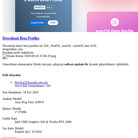
Download Beta Profiles
Download latest beta profiles for iOS, iPadOS, macOS, watchOS and tvOS.
betaprofiles.com
Buradan profil alabilirsin
Güncelleme alamayanlar Ekteki dosyayı çalıştırıp
softwre update fix
diyerek güncellemeyi indirebilir.
Ekli dosyalar
BigSurOTAswufix.app.zip
356.6 KB
Görüntüleme: 333
Son düzenleme:
18 Eyl 2020
Anakart Modeli
Asus Rog Strix Z390-F
İşlemci Modeli
i7 9700K
Grafik Kartı
Intel UHD Graphics 630 & Nvidia RTX 2080
Ses Kartı Modeli
Realtek ALC S1220A