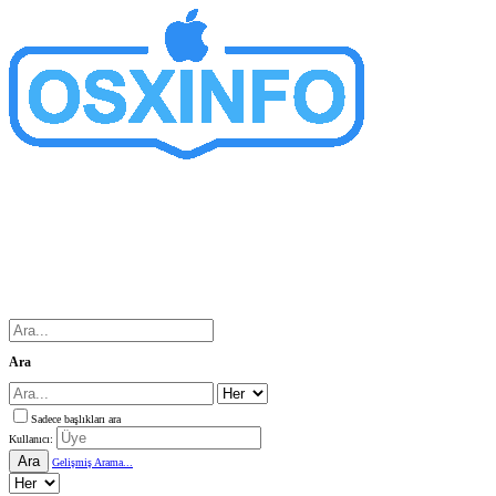
Ara
Sadece başlıkları ara
Kullanıcı:
Ara
Gelişmiş Arama...