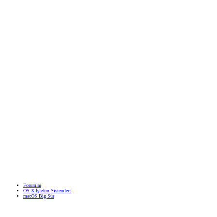
Forumlar
OS X İşletim Sistemleri
macOS Big Sur