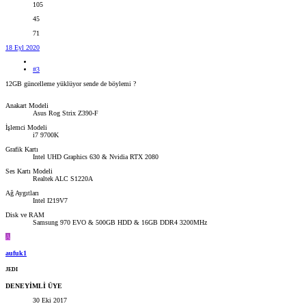
105
45
71
18 Eyl 2020
#3
12GB güncelleme yüklüyor sende de böylemi ?
Anakart Modeli
Asus Rog Strix Z390-F
İşlemci Modeli
i7 9700K
Grafik Kartı
Intel UHD Graphics 630 & Nvidia RTX 2080
Ses Kartı Modeli
Realtek ALC S1220A
Ağ Aygıtları
Intel I219V7
Disk ve RAM
Samsung 970 EVO & 500GB HDD & 16GB DDR4 3200MHz
A
aufuk1
JEDI
DENEYİMLİ ÜYE
30 Eki 2017