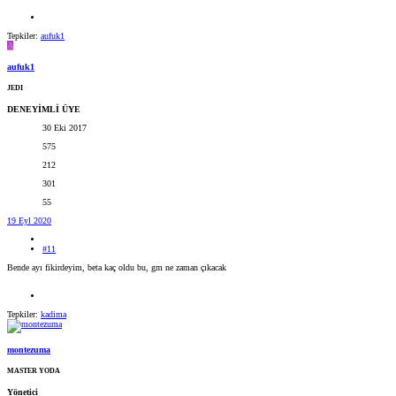
Tepkiler:
aufuk1
A
aufuk1
JEDI
DENEYİMLİ ÜYE
30 Eki 2017
575
212
301
55
19 Eyl 2020
#11
Bende ayı fikirdeyim, beta kaç oldu bu, gm ne zaman çıkacak
Tepkiler:
kadima
montezuma
MASTER YODA
Yönetici