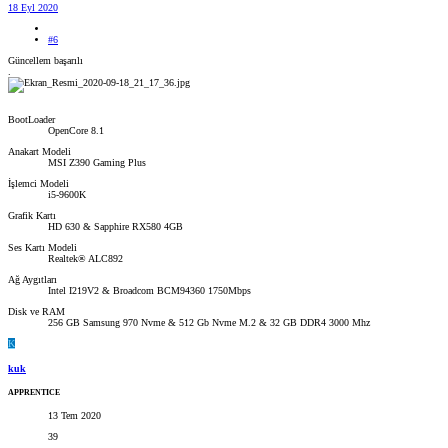
18 Eyl 2020
#6
Güncellem başarılı
.
BootLoader
OpenCore 8.1
Anakart Modeli
MSI Z390 Gaming Plus
İşlemci Modeli
i5-9600K
Grafik Kartı
HD 630 & Sapphire RX580 4GB
Ses Kartı Modeli
Realtek® ALC892
Ağ Aygıtları
Intel I219V2 & Broadcom BCM94360 1750Mbps
Disk ve RAM
256 GB Samsung 970 Nvme & 512 Gb Nvme M.2 & 32 GB DDR4 3000 Mhz
K
kuk
APPRENTICE
13 Tem 2020
39