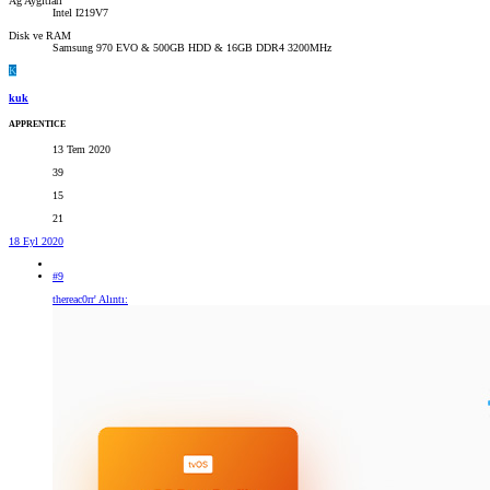
Ağ Aygıtları
Intel I219V7
Disk ve RAM
Samsung 970 EVO & 500GB HDD & 16GB DDR4 3200MHz
K
kuk
APPRENTICE
13 Tem 2020
39
15
21
18 Eyl 2020
#9
thereac0rr' Alıntı: