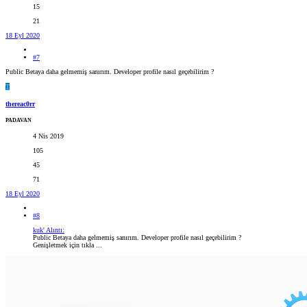
15
21
18 Eyl 2020
#7
Public Betaya daha gelmemiş sanırım. Developer profile nasıl geçebilirim ?
T
thereac0rr
PADAVAN
4 Nis 2019
105
45
71
18 Eyl 2020
#8
kuk' Alıntı:
Public Betaya daha gelmemiş sanırım. Developer profile nasıl geçebilirim ?
Genişletmek için tıkla ...