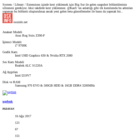
System / Library / Extensions içinde kext yüklemek için Big Sur ile gelen snapshot bölüntülerinin
silinmesi gerekiyor. Aksi takdirde kext yüklenmez. @KaoS 'un anlattığı gibi ilk kurulumda bu adımları
yaparsan bu bölüntü oluşturulmaz ancak yeni gelen beta güncellemeler ile bunu da yapmak bir...
osxinfo.net
Anakart Modeli
Asus Rog Strix Z390-F
İşlemci Modeli
i7 9700K
Grafik Kartı
Intel UHD Graphics 630 & Nvidia RTX 2080
Ses Kartı Modeli
Realtek ALC S1220A
Ağ Aygıtları
Intel I219V7
Disk ve RAM
Samsung 970 EVO & 500GB HDD & 16GB DDR4 3200MHz
ugrbnk
PADAVAN
16 Ağu 2017
121
67
151