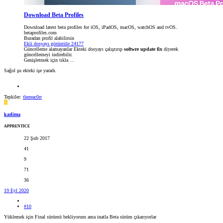
Download Beta Profiles
Download latest beta profiles for iOS, iPadOS, macOS, watchOS and tvOS.
betaprofiles.com
Buradan profil alabilirsin
Ekli dosyayı görüntüle 24177
Güncelleme alamayanlar Ekteki dosyayı çalıştırıp
softwre update fix
diyerek
güncellemeyi indirebilir.
Genişletmek için tıkla ...
Sağol şu ekteki işe yaradı.
Tepkiler:
thereac0rr
K
kadima
APPRENTICE
22 Şub 2017
41
9
71
36
19 Eyl 2020
#10
Yüklemek için Final sürümü bekliyorum ama inatla Beta sürüm çıkarıyorlar