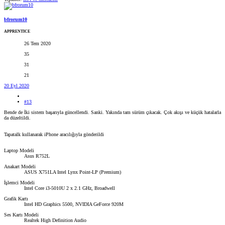
bfrorum10
APPRENTICE
26 Tem 2020
35
31
21
20 Eyl 2020
#13
Bende de İki sistem başarıyla güncellendi. Sanki. Yakında tam sürüm çıkacak. Çok akışı ve küçük hatalarla
da düzeltildi.
Tapatalk kullanarak iPhone aracılığıyla gönderildi
Laptop Modeli
Asus R752L
Anakart Modeli
ASUS X751LA Intel Lynx Point-LP (Premium)
İşlemci Modeli
Intel Core i3-5010U 2 x 2.1 GHz, Broadwell
Grafik Kartı
Intel HD Graphics 5500, NVIDIA GeForce 920M
Ses Kartı Modeli
Realtek High Definition Audio