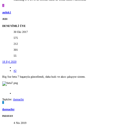
A
aufuk1
JEDI
DENEYİMLİ ÜYE
30 Eki 2017
575
212
301
55
18 Eyl 2020
#2
Big Sur beta 7 başarıyla güncellendi, daha hızlı ve akıcı çalışıyor sistem.
Tepkiler:
thereac0rr
T
thereac0rr
PADAVAN
4 Nis 2019