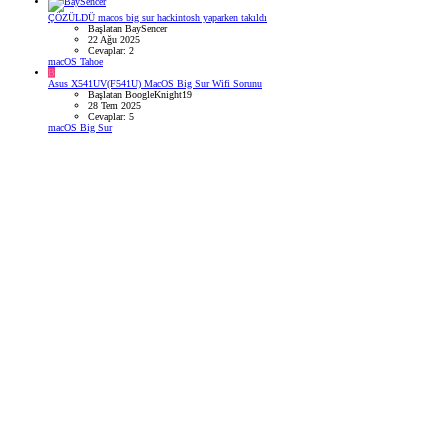
ÇÖZÜLDÜ
macos big sur hackintosh yaparken takıldı
Başlatan BaySencer
22 Ağu 2025
Cevaplar: 2
macOS Tahoe
B
Asus X541UV(F541U) MacOS Big Sur Wifi Sorunu
Başlatan BoogleKnight19
28 Tem 2025
Cevaplar: 5
macOS Big Sur