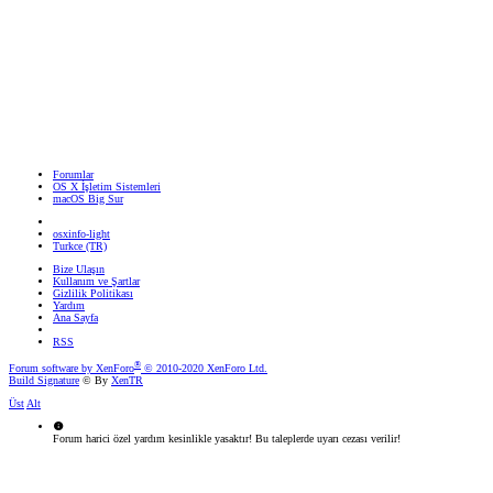
Forumlar
OS X İşletim Sistemleri
macOS Big Sur
osxinfo-light
Turkce (TR)
Bize Ulaşın
Kullanım ve Şartlar
Gizlilik Politikası
Yardım
Ana Sayfa
RSS
®
Forum software by XenForo
© 2010-2020 XenForo Ltd.
Build Signature
© By
XenTR
Üst
Alt
Forum harici özel yardım kesinlikle yasaktır! Bu taleplerde uyarı cezası verilir!