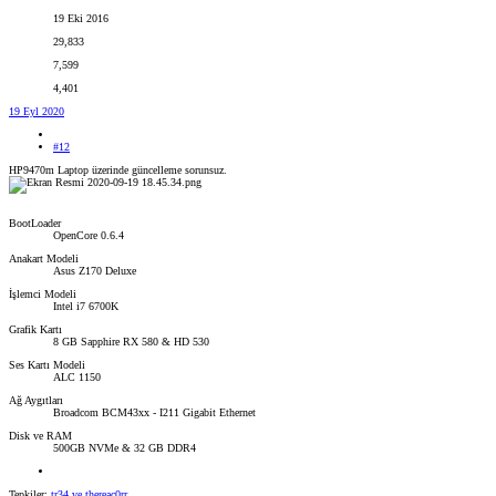
19 Eki 2016
29,833
7,599
4,401
19 Eyl 2020
#12
HP9470m Laptop üzerinde güncelleme sorunsuz.
BootLoader
OpenCore 0.6.4
Anakart Modeli
Asus Z170 Deluxe
İşlemci Modeli
Intel i7 6700K
Grafik Kartı
8 GB Sapphire RX 580 & HD 530
Ses Kartı Modeli
ALC 1150
Ağ Aygıtları
Broadcom BCM43xx - I211 Gigabit Ethernet
Disk ve RAM
500GB NVMe & 32 GB DDR4
Tepkiler:
tr34
ve
thereac0rr