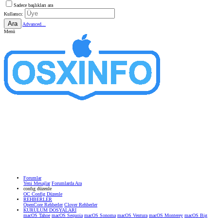
Sadece başlıkları ara
Kullanıcı:
Ara
Advanced...
Menü
Forumlar
Yeni Mesajlar
Forumlarda Ara
confıg düzenle
OC Config Düzenle
REHBERLER
OpenCore Rehberler
Clover Rehberler
KURULUM DOSYALARI
macOS Tahoe
macOS Sequoia
macOS Sonoma
macOS Ventura
macOS Monterey
macOS Big