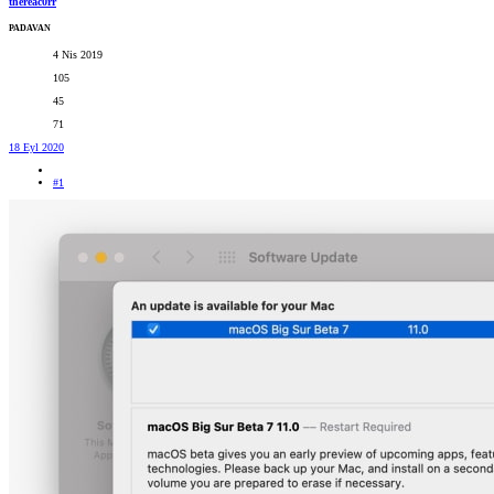
thereac0rr
PADAVAN
4 Nis 2019
105
45
71
18 Eyl 2020
#1