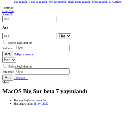
Sur
macOS Catalina
macOS Mojave
macOS High Sierra
macOS Sierra
macOS El Capitan
Forumlar
Giriş Yap
Kayıt Ol
Ara
Sadece başlıkları ara
Kullanıcı:
Ara
Gelişmiş Arama...
Sadece başlıkları ara
Kullanıcı:
Ara
Advanced...
Menü
MacOS Big Sur beta 7 yayınlandı
Konuyu başlatan
thereac0rr
Başlangıç tarihi
18 Eyl 2020