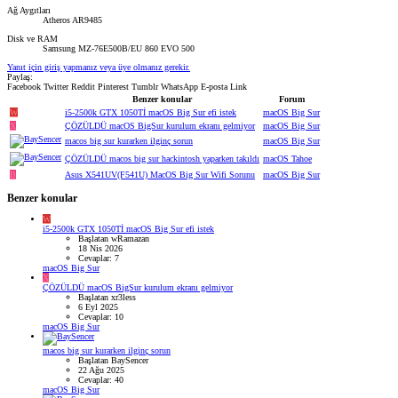
Ağ Aygıtları
Atheros AR9485
Disk ve RAM
Samsung MZ-76E500B/EU 860 EVO 500
Yanıt için giriş yapmanız veya üye olmanız gerekir.
Paylaş:
Facebook
Twitter
Reddit
Pinterest
Tumblr
WhatsApp
E-posta
Link
Benzer konular
Forum
W
i5-2500k GTX 1050Tİ macOS Big Sur efi istek
macOS Big Sur
X
ÇÖZÜLDÜ
macOS BigSur kurulum ekranı gelmiyor
macOS Big Sur
macos big sur kurarken ilginç sorun
macOS Big Sur
ÇÖZÜLDÜ
macos big sur hackintosh yaparken takıldı
macOS Tahoe
B
Asus X541UV(F541U) MacOS Big Sur Wifi Sorunu
macOS Big Sur
Benzer konular
W
i5-2500k GTX 1050Tİ macOS Big Sur efi istek
Başlatan wRamazan
18 Nis 2026
Cevaplar: 7
macOS Big Sur
X
ÇÖZÜLDÜ
macOS BigSur kurulum ekranı gelmiyor
Başlatan xr3less
6 Eyl 2025
Cevaplar: 10
macOS Big Sur
macos big sur kurarken ilginç sorun
Başlatan BaySencer
22 Ağu 2025
Cevaplar: 40
macOS Big Sur