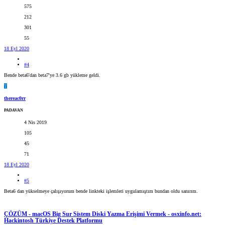
575
212
301
55
18 Eyl 2020
#4
Bende beta6'dan beta7'ye 3.6 gb yükleme geldi.
T
thereac0rr
PADAVAN
4 Nis 2019
105
45
71
18 Eyl 2020
#5
Beta6 dan yükselmeye çalışıyorum bende linkteki işlemleri uygulamıştım bundan oldu sanırım.
ÇÖZÜM - macOS Big Sur Sistem Diski Yazma Erişimi Vermek - osxinfo.net:
Hackintosh Türkiye Destek Platformu