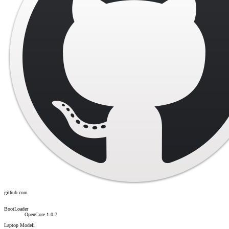
github.com
BootLoader
OpenCore 1.0.7
Laptop Modeli