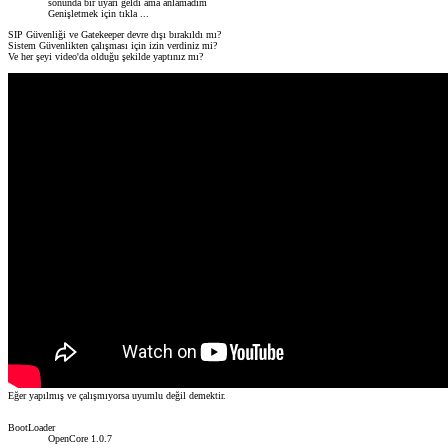
sonunda bir uyarı geldi ama anlamadım
Genişletmek için tıkla ...
SIP Güvenliği ve Gatekeeper devre dışı bırakıldı mı?
Sistem Güvenlikten çalışması için izin verdiniz mi?
Ve her şeyi video'da olduğu şekilde yaptınız mı?
Eğer yapılmış ve çalışmıyorsa uyumlu değil demektir.
BootLoader
OpenCore 1.0.7