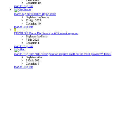
Cevaplar: 10
macOS Big Sur
macos big sur kurarken ilginç sorun
Başlatan BaySencer
22 Ağu 2025
Cevaplar: 40
macOS Big Sur
R
ÇÖZÜLDÜ
Macos Big Sure için Wifi anteni arıyorum
Başlatan rkodlama
7 Nis 2025
Cevaplar: 1
macOS Big Sur
macOS Big Sure “OC :Configuration requires vault but no vault provided!” Hatası
Başlatan nihat
2 Ocak 2021
Cevaplar: 6
macOS Big Sur