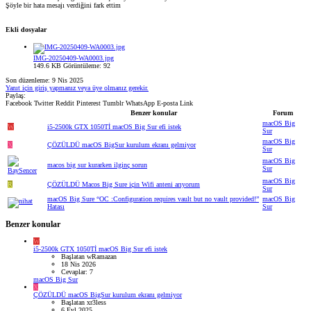
Şöyle bir hata mesajı verdiğini fark ettim
Ekli dosyalar
IMG-20250409-WA0003.jpg
149.6 KB
Görüntüleme: 92
Son düzenleme:
9 Nis 2025
Yanıt için giriş yapmanız veya üye olmanız gerekir.
Paylaş:
Facebook
Twitter
Reddit
Pinterest
Tumblr
WhatsApp
E-posta
Link
Benzer konular
Forum
macOS Big
W
i5-2500k GTX 1050Tİ macOS Big Sur efi istek
Sur
macOS Big
X
ÇÖZÜLDÜ
macOS BigSur kurulum ekranı gelmiyor
Sur
macOS Big
macos big sur kurarken ilginç sorun
Sur
macOS Big
R
ÇÖZÜLDÜ
Macos Big Sure için Wifi anteni arıyorum
Sur
macOS Big Sure “OC :Configuration requires vault but no vault provided!”
macOS Big
Hatası
Sur
Benzer konular
W
i5-2500k GTX 1050Tİ macOS Big Sur efi istek
Başlatan wRamazan
18 Nis 2026
Cevaplar: 7
macOS Big Sur
X
ÇÖZÜLDÜ
macOS BigSur kurulum ekranı gelmiyor
Başlatan xr3less
6 Eyl 2025