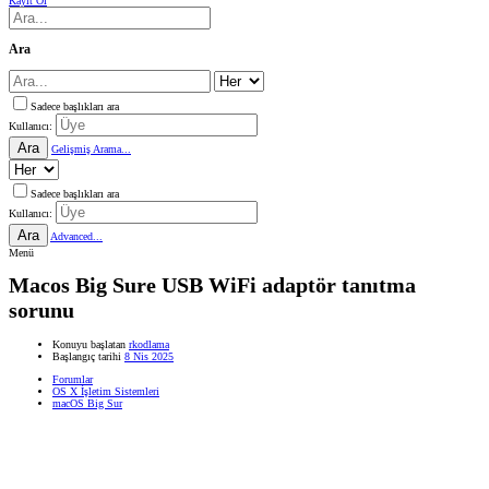
Kayıt Ol
Ara
Sadece başlıkları ara
Kullanıcı:
Ara
Gelişmiş Arama...
Sadece başlıkları ara
Kullanıcı:
Ara
Advanced...
Menü
Macos Big Sure USB WiFi adaptör tanıtma
sorunu
Konuyu başlatan
rkodlama
Başlangıç tarihi
8 Nis 2025
Forumlar
OS X İşletim Sistemleri
macOS Big Sur