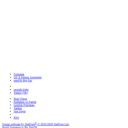
Forumlar
OS X İşletim Sistemleri
macOS Big Sur
osxinfo-light
Turkce (TR)
Bize Ulaşın
Kullanım ve Şartlar
Gizlilik Politikası
Yardım
Ana Sayfa
RSS
®
Forum software by XenForo
© 2010-2020 XenForo Ltd.
Build Signature
© By
XenTR