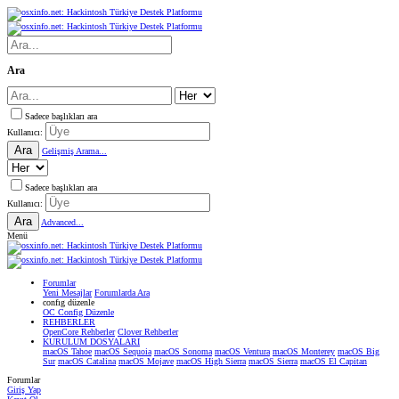
Ara
Sadece başlıkları ara
Kullanıcı:
Ara
Gelişmiş Arama...
Sadece başlıkları ara
Kullanıcı:
Ara
Advanced...
Menü
Forumlar
Yeni Mesajlar
Forumlarda Ara
confıg düzenle
OC Config Düzenle
REHBERLER
OpenCore Rehberler
Clover Rehberler
KURULUM DOSYALARI
macOS Tahoe
macOS Sequoia
macOS Sonoma
macOS Ventura
macOS Monterey
macOS Big
Sur
macOS Catalina
macOS Mojave
macOS High Sierra
macOS Sierra
macOS El Capitan
Forumlar
Giriş Yap