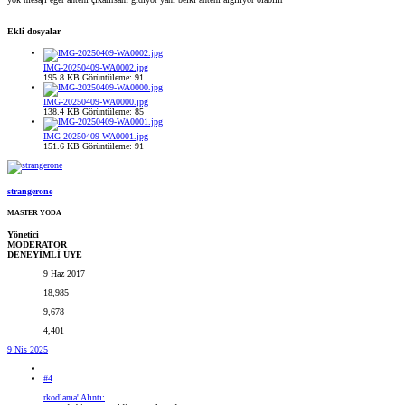
Ekli dosyalar
IMG-20250409-WA0002.jpg
195.8 KB
Görüntüleme: 91
IMG-20250409-WA0000.jpg
138.4 KB
Görüntüleme: 85
IMG-20250409-WA0001.jpg
151.6 KB
Görüntüleme: 91
strangerone
MASTER YODA
Yönetici
MODERATOR
DENEYİMLİ ÜYE
9 Haz 2017
18,985
9,678
4,401
9 Nis 2025
#4
rkodlama' Alıntı: