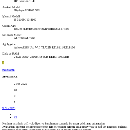
HP Pavilion 15-E
Anakart Modeli
Gigabyte H310M S2H
İşlemci Modeli
i3 3110M/ i3 8100
Grafik Kartı
Rx590 8GB/Rx6600xt 8GB/UHD630/HD4000
Ses Kartı Modeli
ALC887/ALC269
Ağ Aygıtları
Atheros9285 Usb Wifi TL722N RTL8111/RTL8100
Disk ve RAM
24GB DDR4 2300MHz/8GB DDR3 1600MHz
R
rkodlama
APPRENTICE
2 Nis 2025
18
0
1
9 Nis 2025
#3
Kurdum ama hala wifi yok diyor ve kurulumun sonunda bir uyarı geldi ama anlamadım
Ayarlardaki internet bölümündede onun için bir bölüm açılmış ama birşey yok ve sağ üst köşedeki bağlantı
yok mesajı eğer anteni çıkarırsam gidiyor yani belki anteni algılıyor olabilir