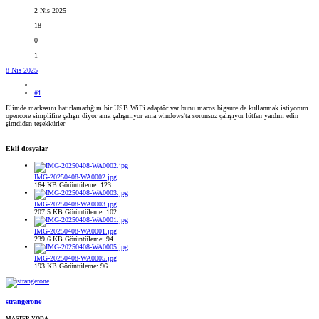
2 Nis 2025
18
0
1
8 Nis 2025
#1
Elimde markasını hatırlamadığım bir USB WiFi adaptör var bunu macos bigsure de kullanmak istiyorum
opencore simplifire çalışır diyor ama çalışmıyor ama windows'ta sorunsuz çalışıyor lütfen yardım edin
şimdiden teşekkürler
Ekli dosyalar
IMG-20250408-WA0002.jpg
164 KB
Görüntüleme: 123
IMG-20250408-WA0003.jpg
207.5 KB
Görüntüleme: 102
IMG-20250408-WA0001.jpg
239.6 KB
Görüntüleme: 94
IMG-20250408-WA0005.jpg
193 KB
Görüntüleme: 96
strangerone
MASTER YODA