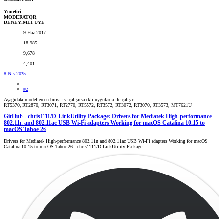
Yönetici
MODERATOR
DENEYİMLİ ÜYE
9 Haz 2017
18,985
9,678
4,401
8 Nis 2025
#2
Aşağıdaki modellerden birisi ise çalışırsa ekli uygulama ile çalışır.
RT5370, RT2870, RT3071, RT2770, RT5572, RT3572, RT3072, RT3070, RT3573, MT7621U
GitHub - chris1111/D-LinkUtility-Package: Drivers for Mediatek High-performance
802.11n and 802.11ac USB Wi-Fi adapters Working for macOS Catalina 10.15 to
macOS Tahoe 26
Drivers for Mediatek High-performance 802.11n and 802.11ac USB Wi-Fi adapters Working for macOS
Catalina 10.15 to macOS Tahoe 26 - chris1111/D-LinkUtility-Package