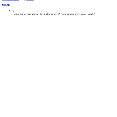
Üst
Alt
Forum harici özel yardım kesinlikle yasaktır! Bu taleplerde uyarı cezası verilir!