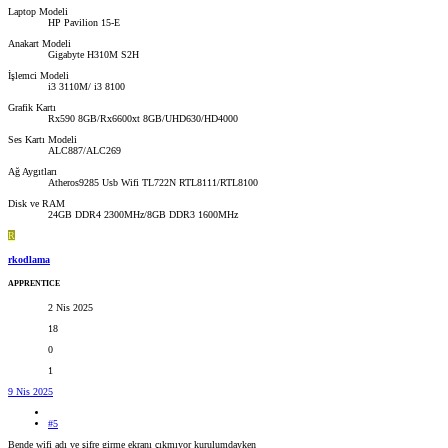
Laptop Modeli
HP Pavilion 15-E
Anakart Modeli
Gigabyte H310M S2H
İşlemci Modeli
i3 3110M/ i3 8100
Grafik Kartı
Rx590 8GB/Rx6600xt 8GB/UHD630/HD4000
Ses Kartı Modeli
ALC887/ALC269
Ağ Aygıtları
Atheros9285 Usb Wifi TL722N RTL8111/RTL8100
Disk ve RAM
24GB DDR4 2300MHz/8GB DDR3 1600MHz
R
rkodlama
APPRENTICE
2 Nis 2025
18
0
1
9 Nis 2025
#5
Bende wifi adı ve şifre girme ekranı çıkmıyor kurulumdayken