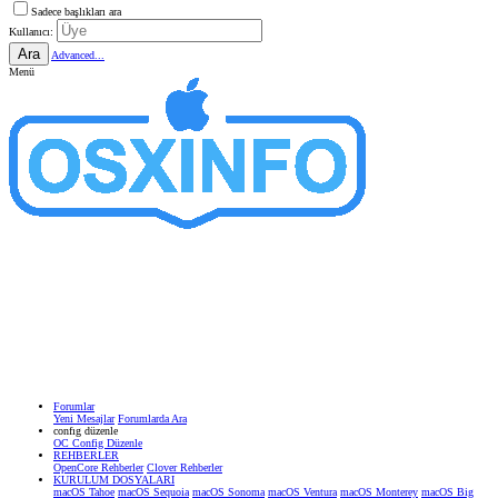
Sadece başlıkları ara
Kullanıcı:
Ara
Advanced...
Menü
Forumlar
Yeni Mesajlar
Forumlarda Ara
confıg düzenle
OC Config Düzenle
REHBERLER
OpenCore Rehberler
Clover Rehberler
KURULUM DOSYALARI
macOS Tahoe
macOS Sequoia
macOS Sonoma
macOS Ventura
macOS Monterey
macOS Big