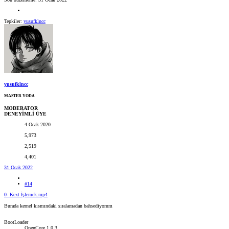
Tepkiler:
yusufklncc
yusufklncc
MASTER YODA
MODERATOR
DENEYİMLİ ÜYE
4 Ocak 2020
5,973
2,519
4,401
31 Ocak 2022
#14
0- Kext İşlemek.mp4
Burada kernel kısmındaki sıralamadan bahsediyorum
BootLoader
OpenCore 1.0.3