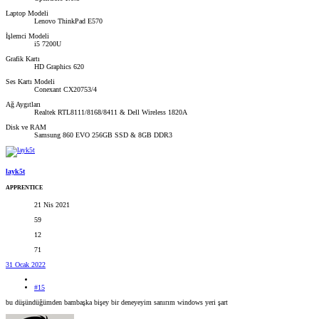
Laptop Modeli
Lenovo ThinkPad E570
İşlemci Modeli
i5 7200U
Grafik Kartı
HD Graphics 620
Ses Kartı Modeli
Conexant CX20753/4
Ağ Aygıtları
Realtek RTL8111/8168/8411 & Dell Wireless 1820A
Disk ve RAM
Samsung 860 EVO 256GB SSD & 8GB DDR3
layk5t
APPRENTICE
21 Nis 2021
59
12
71
31 Ocak 2022
#15
bu düşündüğümden bambaşka bişey bir deneyeyim sanırım windows yeri şart