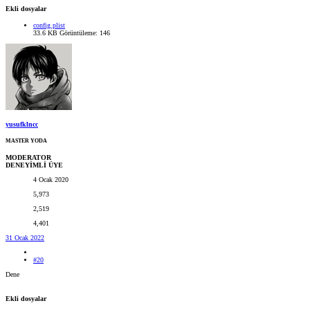
Ekli dosyalar
config.plist
33.6 KB
Görüntüleme: 146
yusufklncc
MASTER YODA
MODERATOR
DENEYİMLİ ÜYE
4 Ocak 2020
5,973
2,519
4,401
31 Ocak 2022
#20
Dene
Ekli dosyalar