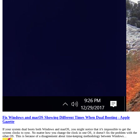
Fix Windows and macOS Showing Different Times When Dual Booting - Apple
Gazette
If your system dual boots both Windows and macOS, you might notice that it’s impossible to get the
system clocks to sync. No matter how you change the clock in one OS, it doesn’t fix the problem with the
other OS. This is because of a disagreement about time-keeping methodology between Windows...