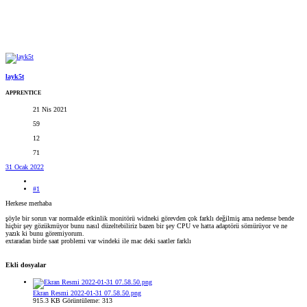
layk5t
APPRENTICE
21 Nis 2021
59
12
71
31 Ocak 2022
#1
Herkese merhaba
şöyle bir sorun var normalde etkinlik monitörü widneki görevden çok farklı değilmiş ama nedense bende
hiçbir şey gözükmüyor bunu nasıl düzeltebiliriz bazen bir şey CPU ve hatta adaptörü sömürüyor ve ne
yazık ki bunu göremiyorum.
extaradan birde saat problemi var windeki ile mac deki saatler farklı
Ekli dosyalar
Ekran Resmi 2022-01-31 07.58.50.png
915.3 KB
Görüntüleme: 313