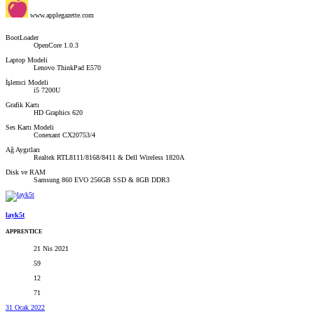
www.applegazette.com
BootLoader
OpenCore 1.0.3
Laptop Modeli
Lenovo ThinkPad E570
İşlemci Modeli
i5 7200U
Grafik Kartı
HD Graphics 620
Ses Kartı Modeli
Conexant CX20753/4
Ağ Aygıtları
Realtek RTL8111/8168/8411 & Dell Wireless 1820A
Disk ve RAM
Samsung 860 EVO 256GB SSD & 8GB DDR3
layk5t
APPRENTICE
21 Nis 2021
59
12
71
31 Ocak 2022