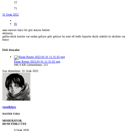
12
71
31 Ocak 2022
#5
aaaa sanırım hayır bir göz atayım hemen
etkinmiş
galiba eksik kextler var ondan geliyor gibi geliyor bu yeni efi belki bişeyler eksik olabilir ki eksikler var
bence
Ekli dosyalar
Ekran Resmi 2022-01-31 11.31.02.png
946.4 KB
Görüntüleme: 211
Son düzenleme:
31 Ocak 2022
yusufklncc
MASTER YODA
MODERATOR
DENEYİMLİ ÜYE
4 Ocak 2020