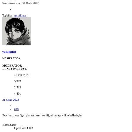
Son düzenleme:
31 Ocak 2022
Tepkiler:
yusufklncc
yusufklncc
MASTER YODA
MODERATOR
DENEYİMLİ ÜYE
4 Ocak 2020
5,973
2,519
4,401
31 Ocak 2022
#18
Evet kexti confiğe işlemen lazım confiğini buraya yükle halledeyim
BootLoader
OpenCore 1.0.3