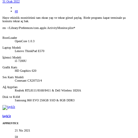
31 Ocak 2022
#8
Hayır etkinlik monitörünü tam ekran yap ve tekrar görsel paylaş. Birde programı kapat terminale şu
komutu tekrar aç bak.
rm ~/Library/Preferences/com.apple.ActivityMonitor.plist*
BootLoader
OpenCore 1.0.3
Laptop Modeli
Lenovo ThinkPad E570
İşlemci Modeli
i5 7200U
Grafik Kartı
HD Graphics 620
Ses Kartı Modeli
Conexant CX20753/4
Ağ Aygıtları
Realtek RTL8111/8168/8411 & Dell Wireless 1820A
Disk ve RAM
Samsung 860 EVO 256GB SSD & 8GB DDR3
layk5t
APPRENTICE
21 Nis 2021
59