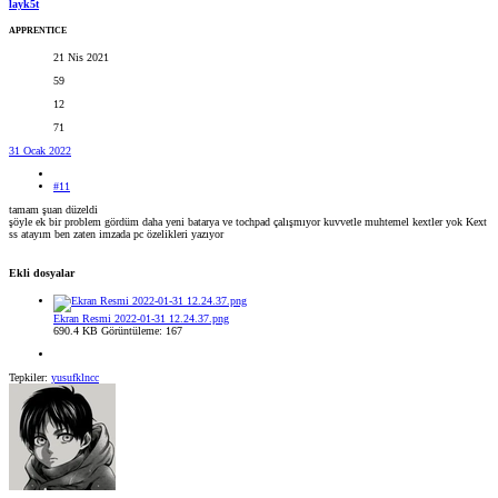
layk5t
APPRENTICE
21 Nis 2021
59
12
71
31 Ocak 2022
#11
tamam şuan düzeldi
şöyle ek bir problem gördüm daha yeni batarya ve tochpad çalışmıyor kuvvetle muhtemel kextler yok Kext
ss atayım ben zaten imzada pc özelikleri yazıyor
Ekli dosyalar
Ekran Resmi 2022-01-31 12.24.37.png
690.4 KB
Görüntüleme: 167
Tepkiler:
yusufklncc