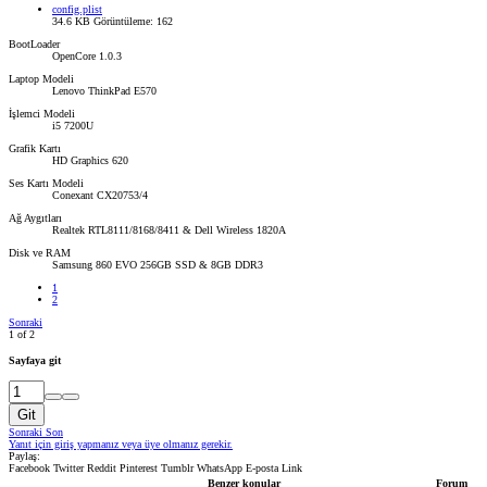
config.plist
34.6 KB
Görüntüleme: 162
BootLoader
OpenCore 1.0.3
Laptop Modeli
Lenovo ThinkPad E570
İşlemci Modeli
i5 7200U
Grafik Kartı
HD Graphics 620
Ses Kartı Modeli
Conexant CX20753/4
Ağ Aygıtları
Realtek RTL8111/8168/8411 & Dell Wireless 1820A
Disk ve RAM
Samsung 860 EVO 256GB SSD & 8GB DDR3
1
2
Sonraki
1 of 2
Sayfaya git
Git
Sonraki
Son
Yanıt için giriş yapmanız veya üye olmanız gerekir.
Paylaş:
Facebook
Twitter
Reddit
Pinterest
Tumblr
WhatsApp
E-posta
Link
Benzer konular
Forum