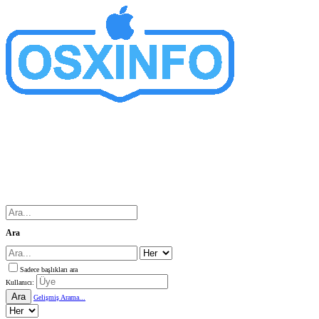
Ara
Sadece başlıkları ara
Kullanıcı:
Ara
Gelişmiş Arama...