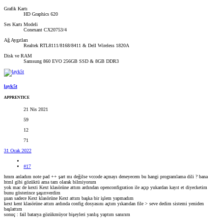
Grafik Kartı
HD Graphics 620
Ses Kartı Modeli
Conexant CX20753/4
Ağ Aygıtları
Realtek RTL8111/8168/8411 & Dell Wireless 1820A
Disk ve RAM
Samsung 860 EVO 256GB SSD & 8GB DDR3
layk5t
APPRENTICE
21 Nis 2021
59
12
71
31 Ocak 2022
#17
hmm anladım note pad ++ şart mı değilse vccode açmayı deneyecem bu hangi programlama dili ? bana
html gibi gözüktü ama tam olarak bilmiyorum
yok mac de kexti Kext klasörüne attım ardından openconfigration ile açıp yukardan kayıt et diyecketim
bunu gösterince şaşırıverdim
şuan sadece Kext klasörüne Kext attım başka bir işlem yapmadım
kext kent klasörüne attım ardında config dosyasını açtım yıkarıdan file > seve dedim sistemi yeniden
başlattım
sonuç : fail batarya gözükmüyor bişeyleri yanlış yaptım sanırım