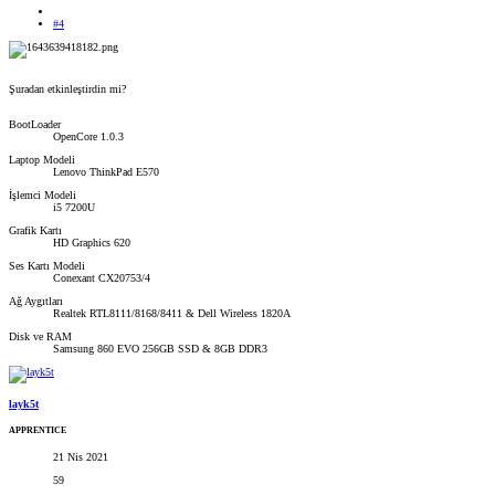
#4
Şuradan etkinleştirdin mi?
BootLoader
OpenCore 1.0.3
Laptop Modeli
Lenovo ThinkPad E570
İşlemci Modeli
i5 7200U
Grafik Kartı
HD Graphics 620
Ses Kartı Modeli
Conexant CX20753/4
Ağ Aygıtları
Realtek RTL8111/8168/8411 & Dell Wireless 1820A
Disk ve RAM
Samsung 860 EVO 256GB SSD & 8GB DDR3
layk5t
APPRENTICE
21 Nis 2021
59