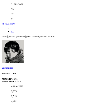
21 Nis 2021
59
12
71
31 Ocak 2022
#7
üst sağ tarafda görünü değerleri bahsediyorsunuz sanırım
yusufklncc
MASTER YODA
MODERATOR
DENEYİMLİ ÜYE
4 Ocak 2020
5,973
2,519
4,401