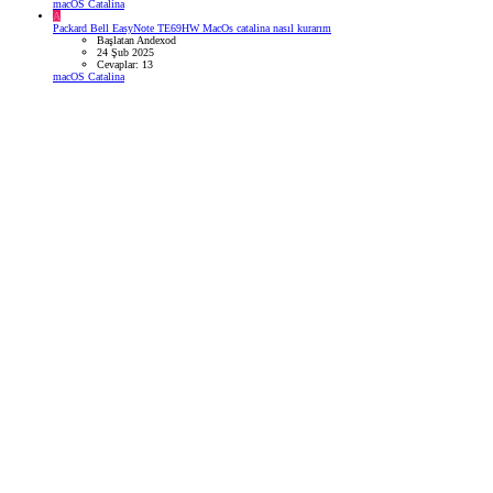
macOS Catalina
A
Packard Bell EasyNote TE69HW MacOs catalina nasıl kurarım
Başlatan Andexod
24 Şub 2025
Cevaplar: 13
macOS Catalina