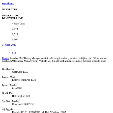
yusufklncc
MASTER YODA
MODERATOR
DENEYİMLİ ÜYE
4 Ocak 2020
5,973
2,519
4,401
31 Ocak 2022
#12
Kextler
buradan SMCBatteryManager kextini indir ve görseldeki yere atıp confiğine işle. Dikkat etmen
gereken SMCBattery Manager kexti VirtualSMC bin alt taraflarında ECEnabler kextinin üstünde olsun
BootLoader
OpenCore 1.0.3
Laptop Modeli
Lenovo ThinkPad E570
İşlemci Modeli
i5 7200U
Grafik Kartı
HD Graphics 620
Ses Kartı Modeli
Conexant CX20753/4
Ağ Aygıtları
Realtek RTL8111/8168/8411 & Dell Wireless 1820A