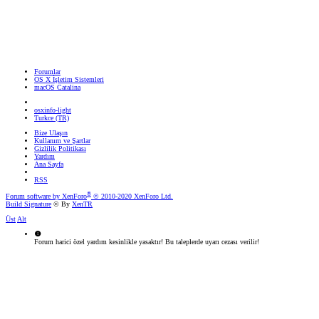
Forumlar
OS X İşletim Sistemleri
macOS Catalina
osxinfo-light
Turkce (TR)
Bize Ulaşın
Kullanım ve Şartlar
Gizlilik Politikası
Yardım
Ana Sayfa
RSS
®
Forum software by XenForo
© 2010-2020 XenForo Ltd.
Build Signature
© By
XenTR
Üst
Alt
Forum harici özel yardım kesinlikle yasaktır! Bu taleplerde uyarı cezası verilir!