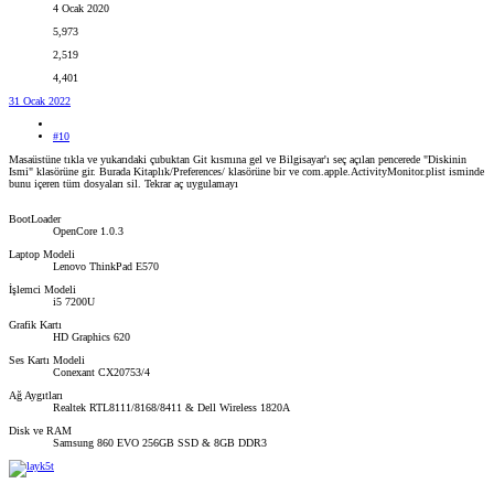
4 Ocak 2020
5,973
2,519
4,401
31 Ocak 2022
#10
Masaüstüne tıkla ve yukarıdaki çubuktan Git kısmına gel ve Bilgisayar'ı seç açılan pencerede "Diskinin
Ismi" klasörüne gir. Burada Kitaplık/Preferences/ klasörüne bir ve com.apple.ActivityMonitor.plist isminde
bunu içeren tüm dosyaları sil. Tekrar aç uygulamayı
BootLoader
OpenCore 1.0.3
Laptop Modeli
Lenovo ThinkPad E570
İşlemci Modeli
i5 7200U
Grafik Kartı
HD Graphics 620
Ses Kartı Modeli
Conexant CX20753/4
Ağ Aygıtları
Realtek RTL8111/8168/8411 & Dell Wireless 1820A
Disk ve RAM
Samsung 860 EVO 256GB SSD & 8GB DDR3