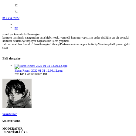
12
71
31 Ocak 2022
#9
şimdi şu komutu kullanacağım
komutu terminala yapıştırdım ama hiçbir tepki vermedi komutu yapıştırıp ender dediğim an bir sonraki
komutu beklemeye başlıyor başkada bir işlem yapmadı
zsh: no matches found: /Users/huseyin/Library/Preferences/com.apple.ActivityMonitor.plist* yazısı geldi
şuan
Ekli dosyalar
Ekran Resmi 2022-01-31 12.09.12.png
292 KB
Görüntüleme: 191
yusufklncc
MASTER YODA
MODERATOR
DENEYİMLİ ÜYE