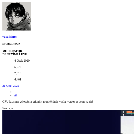
yusufklncc
MASTER YODA
MODERATOR
DENEYİMLİ ÜYE
4 Ocak 2020
5,973
2,519
4,401
31 Ocak 2022
#2
CPU kısmına geleceksin etkinlik monitöründe yanlış yerden ss attın ya da?
Saat için: