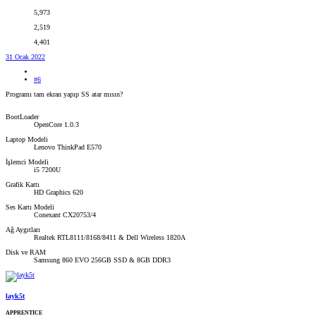
5,973
2,519
4,401
31 Ocak 2022
#6
Programı tam ekran yapıp SS atar mısın?
BootLoader
OpenCore 1.0.3
Laptop Modeli
Lenovo ThinkPad E570
İşlemci Modeli
i5 7200U
Grafik Kartı
HD Graphics 620
Ses Kartı Modeli
Conexant CX20753/4
Ağ Aygıtları
Realtek RTL8111/8168/8411 & Dell Wireless 1820A
Disk ve RAM
Samsung 860 EVO 256GB SSD & 8GB DDR3
layk5t
APPRENTICE