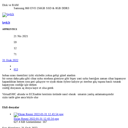
Disk ve RAM
Samsung 860 EVO 256GB SSD & 8GB DDR3
layk5t
APPRENTICE
21 Nis 2021
59
12
71
31 Ocak 2022
#13
hobaa sırası önemlimi iyiki söyledin yoksa gelişi güzel atardım
bir sorun daha şaka gibi cihaz uyku moduna girmiyor gibi bişey yani uyku bastığım zaman cihaz kapanıyor
kapandıktan hemen sora geri çalışıyor ve siyah ekran öylece kalıyor pc mecbur güç tuşuna basılı tutarak
kapatıyom confiğe işle derken
confiğ dosyasını aç dosya kayıt et olsa gerek
VirtualSMC altında ve ECEnabler kextinin üstünde nasıl olacak
umarım yanlış anlamamışımdır
sizin tarife göre anca böyle olur
Ekli dosyalar
Ekran Resmi 2022-01-31 12.43.54.png
627.4 KB
Görüntüleme: 167
Son düzenleme:
31 Ocak 2022