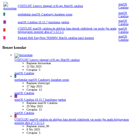
macOS
ÇÖZÜLDÜ
Lenovo ideapad s145-apı MacOS catalina
Catalina
macOS
S
merhabalar macOS Catalinayı kurarken sorun
Catalina
macOS
M
macOS Catalina 10.15.7 kuruluma yardım
Catalina
ÇÖZÜLDÜ
macOS catalina da aldığım hata destek olabilecek var mıdır (bu arada
macOS
Y
bilgisayarım monster abra a7 v.12.5.5
Catalina
macOS
A
Packard Bell EasyNote TE69HW MacOs catalina nasıl kurarım
Catalina
Benzer konular
ÇÖZÜLDÜ
Lenovo ideapad s145-apı MacOS catalina
Başlatan doctorokan
15 Eki 2025
Cevaplar: 5
macOS Catalina
S
merhabalar macOS Catalinayı kurarken sorun
Başlatan slientyigit
17 Ağu 2025
Cevaplar: 12
macOS Catalina
M
macOS Catalina 10.15.7 kuruluma yardım
Başlatan macOS Catalina
29 May 2025
Cevaplar: 15
macOS Catalina
Y
ÇÖZÜLDÜ
macOS catalina da aldığım hata destek olabilecek var mıdır (bu arada bilgisayarım
monster abra a7 v.12.5.5
Başlatan ymnn_90
8 Nis 2025
Cevaplar: 5