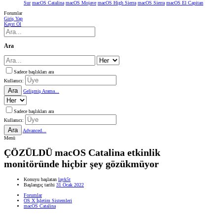
Sur
macOS Catalina
macOS Mojave
macOS High Sierra
macOS Sierra
macOS El Capitan
Forumlar
Giriş Yap
Kayıt Ol
Ara
Sadece başlıkları ara
Kullanıcı:
Ara
Gelişmiş Arama...
Sadece başlıkları ara
Kullanıcı:
Ara
Advanced...
Menü
ÇÖZÜLDÜ
macOS Catalina etkinlik
monitöründe hiçbir şey gözükmüyor
Konuyu başlatan
layk5t
Başlangıç tarihi
31 Ocak 2022
Forumlar
OS X İşletim Sistemleri
macOS Catalina