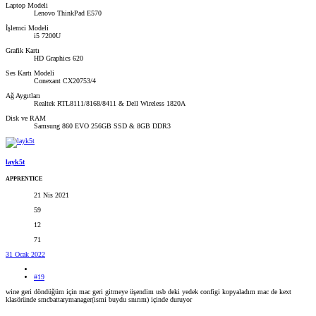
Laptop Modeli
Lenovo ThinkPad E570
İşlemci Modeli
i5 7200U
Grafik Kartı
HD Graphics 620
Ses Kartı Modeli
Conexant CX20753/4
Ağ Aygıtları
Realtek RTL8111/8168/8411 & Dell Wireless 1820A
Disk ve RAM
Samsung 860 EVO 256GB SSD & 8GB DDR3
layk5t
APPRENTICE
21 Nis 2021
59
12
71
31 Ocak 2022
#19
wine geri döndüğüm için mac geri gitmeye üşendim usb deki yedek configi kopyaladım mac de kext
klasöründe smcbattarymanager(ismi buydu snırım) içinde duruyor