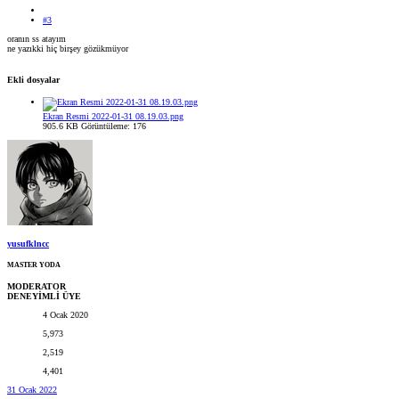
#3
oranın ss atayım
ne yazıkki hiç birşey gözükmüyor
Ekli dosyalar
Ekran Resmi 2022-01-31 08.19.03.png
905.6 KB
Görüntüleme: 176
yusufklncc
MASTER YODA
MODERATOR
DENEYİMLİ ÜYE
4 Ocak 2020
5,973
2,519
4,401
31 Ocak 2022