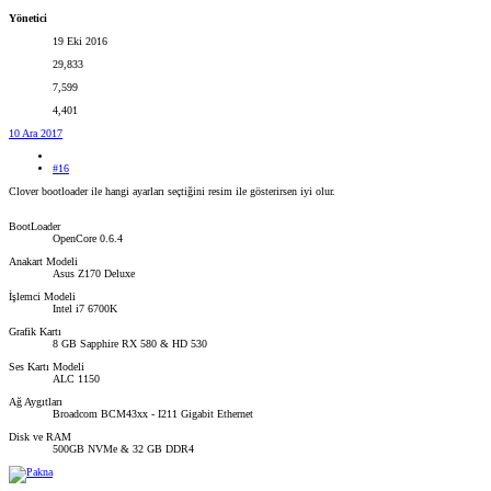
Yönetici
19 Eki 2016
29,833
7,599
4,401
10 Ara 2017
#16
Clover bootloader ile hangi ayarları seçtiğini resim ile gösterirsen iyi olur.
BootLoader
OpenCore 0.6.4
Anakart Modeli
Asus Z170 Deluxe
İşlemci Modeli
Intel i7 6700K
Grafik Kartı
8 GB Sapphire RX 580 & HD 530
Ses Kartı Modeli
ALC 1150
Ağ Aygıtları
Broadcom BCM43xx - I211 Gigabit Ethernet
Disk ve RAM
500GB NVMe & 32 GB DDR4