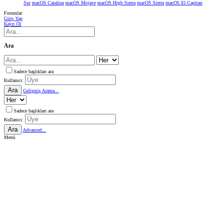
Sur
macOS Catalina
macOS Mojave
macOS High Sierra
macOS Sierra
macOS El Capitan
Forumlar
Giriş Yap
Kayıt Ol
Ara
Sadece başlıkları ara
Kullanıcı:
Ara
Gelişmiş Arama...
Sadece başlıkları ara
Kullanıcı:
Ara
Advanced...
Menü