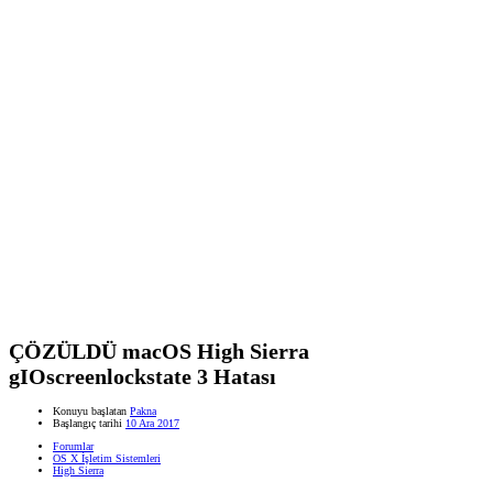
ÇÖZÜLDÜ
macOS High Sierra
gIOscreenlockstate 3 Hatası
Konuyu başlatan
Pakna
Başlangıç tarihi
10 Ara 2017
Forumlar
OS X İşletim Sistemleri
High Sierra