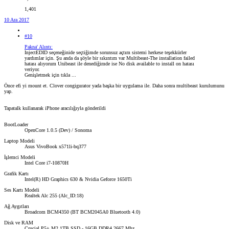
1,401
10 Ara 2017
#10
Pakna' Alıntı:
InjectEDID seçeneğinide seçtiğimde sorunsuz açtım sistemi herkese teşekkürler
yardımlar için. Şu anda da şöyle bir sıkıntım var Multibeast-The installation failed
hatası alıyorum Unibeast ile denediğimde ise No disk available to install on hatası
veriyor.
Genişletmek için tıkla ...
Önce efi yi mount et. Clover congigurator yada başka bir uygulama ile. Daha sonra multibeast kurulumunu
yap.
Tapatalk kullanarak iPhone aracılığıyla gönderildi
BootLoader
OpenCore 1.0.5 (Dev) / Sonoma
Laptop Modeli
Asus VivoBook x571li-bq377
İşlemci Modeli
Intel Core i7-10870H
Grafik Kartı
Intel(R) HD Graphics 630 & Nvidia Geforce 1650Ti
Ses Kartı Modeli
Realtek Alc 255 (Alc_ID:18)
Ağ Aygıtları
Broadcom BCM4350 (BT BCM2045A0 Bluetooth 4.0)
Disk ve RAM
Crucial P5+ M2 1TB SSD - 16GB DDR4 2667 Mhz