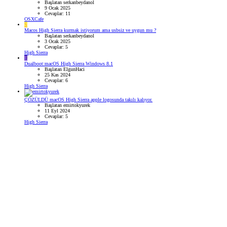
Başlatan serkanbeydanol
9 Ocak 2025
Cevaplar: 11
OSXCafe
S
Macos High Sierra kurmak istiyorum ama usbsiz ve uygun mu ?
Başlatan serkanbeydanol
3 Ocak 2025
Cevaplar: 5
High Sierra
E
Dualboot:macOS High Sierra Windows 8.1
Başlatan ElgunHaci
25 Kas 2024
Cevaplar: 6
High Sierra
ÇÖZÜLDÜ
macOS High Sierra apple logosunda takılı kalıyor.
Başlatan emirtokyurek
11 Eyl 2024
Cevaplar: 5
High Sierra