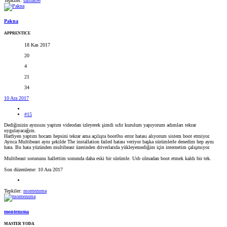
Tepkiler:
salihk06
Pakna
APPRENTICE
18 Kas 2017
20
4
21
34
10 Ara 2017
#15
Dediğinizin aynısını yaptım videodan izleyerek şimdi sıfır kurulum yapıyorum adımları tekrar
uygulayacağım.
Harfiyen yaptım hocam hepsini tekrar ama açılışta boot0ss error hatası alıyorum sistem boot etmiyor.
Ayrıca Multibeast aynı şekilde The installation failed hatası veriyor başka sürümlerle denedim hep aynı
hata. Bu hata yüzünden multibeast üzerinden driverlarıda yükleyemediğim için internetim çalışmıyor.
Multibeast sorununu hallettim sonunda daha eski bir sürümle. Usb olmadan boot etmek kaldı bir tek.
Son düzenleme:
10 Ara 2017
Tepkiler:
montezuma
montezuma
MASTER YODA