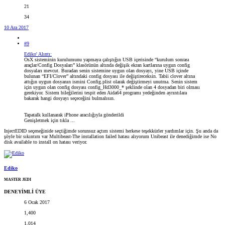
21
34
10 Ara 2017
#9
Ediko' Alıntı:
OsX sisteminin kurulumunu yapmaya çalıştığın USB içerisinde “kurulum sonrası
araçlar/Config Dosyaları” klasörünün altında değişik ekran kartlarına uygun config
dosyaları mevcut. Buradan senin sistemine uygun olan dosyayı, yine USB içinde
bulunan “EFI/Clover” altındaki config dosyası ile değiştireceksin. Tabii clover altına
attığın uygun dosyanın ismini Config.plist olarak değiştirmeyi unutma. Senin sistem
için uygun olan config dosyası config_Hd3000_* şeklinde olan 4 dosyadan biri olması
gerekiyor. Sistem bileğilerini tespit eden Aida64 programı yedeğinden ayrıntılara
bakarak hangi dosyayı seçeceğini bulmalısın.
Tapatalk kullanarak iPhone aracılığıyla gönderildi
Genişletmek için tıkla ...
InjectEDID seçeneğinide seçtiğimde sorunsuz açtım sistemi herkese teşekkürler yardımlar için. Şu anda da
şöyle bir sıkıntım var Multibeast-The installation failed hatası alıyorum Unibeast ile denediğimde ise No
disk available to install on hatası veriyor.
Ediko
MASTER JEDI
DENEYİMLİ ÜYE
6 Ocak 2017
1,400
1,014