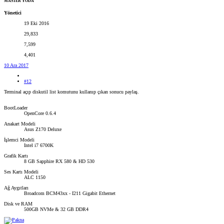
MASTER YODA
Yönetici
19 Eki 2016
29,833
7,599
4,401
10 Ara 2017
#12
Terminal açıp diskutil list komutunu kullanıp çıkan sonucu paylaş.
BootLoader
OpenCore 0.6.4
Anakart Modeli
Asus Z170 Deluxe
İşlemci Modeli
Intel i7 6700K
Grafik Kartı
8 GB Sapphire RX 580 & HD 530
Ses Kartı Modeli
ALC 1150
Ağ Aygıtları
Broadcom BCM43xx - I211 Gigabit Ethernet
Disk ve RAM
500GB NVMe & 32 GB DDR4