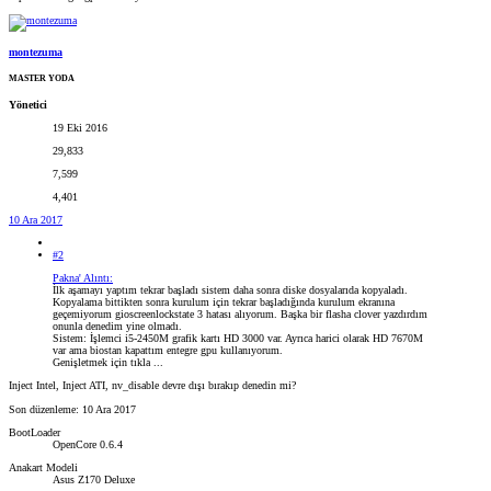
montezuma
MASTER YODA
Yönetici
19 Eki 2016
29,833
7,599
4,401
10 Ara 2017
#2
Pakna' Alıntı:
İlk aşamayı yaptım tekrar başladı sistem daha sonra diske dosyalarıda kopyaladı.
Kopyalama bittikten sonra kurulum için tekrar başladığında kurulum ekranına
geçemiyorum gioscreenlockstate 3 hatası alıyorum. Başka bir flasha clover yazdırdım
onunla denedim yine olmadı.
Sistem: İşlemci i5-2450M grafik kartı HD 3000 var. Ayrıca harici olarak HD 7670M
var ama biostan kapattım entegre gpu kullanıyorum.
Genişletmek için tıkla ...
Inject Intel, Inject ATI, nv_disable devre dışı bırakıp denedin mi?
Son düzenleme:
10 Ara 2017
BootLoader
OpenCore 0.6.4
Anakart Modeli
Asus Z170 Deluxe