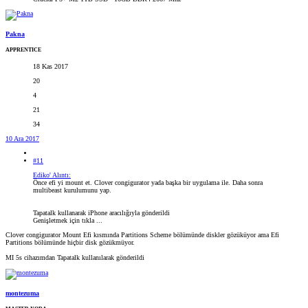
Pakna
APPRENTICE
18 Kas 2017
20
4
21
34
10 Ara 2017
#11
Ediko' Alıntı:
Önce efi yi mount et. Clover congigurator yada başka bir uygulama ile. Daha sonra
multibeast kurulumunu yap.
Tapatalk kullanarak iPhone aracılığıyla gönderildi
Genişletmek için tıkla ...
Clover congigurator Mount Efi kısmında Partitions Scheme bölümünde diskler gözüküyor ama Efi
Partitions bölümünde hiçbir disk gözükmüyor.
MI 5s cihazımdan Tapatalk kullanılarak gönderildi
montezuma