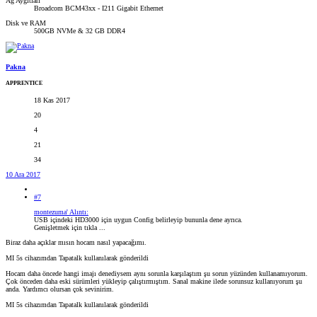
Ağ Aygıtları
Broadcom BCM43xx - I211 Gigabit Ethernet
Disk ve RAM
500GB NVMe & 32 GB DDR4
Pakna
APPRENTICE
18 Kas 2017
20
4
21
34
10 Ara 2017
#7
montezuma' Alıntı:
USB içindeki HD3000 için uygun Config belirleyip bununla dene ayrıca.
Genişletmek için tıkla ...
Biraz daha açıklar mısın hocam nasıl yapacağımı.
MI 5s cihazımdan Tapatalk kullanılarak gönderildi
Hocam daha öncede hangi imajı denediysem aynı sorunla karşılaştım şu sorun yüzünden kullanamıyorum.
Çok önceden daha eski sürümleri yükleyip çalıştırmıştım. Sanal makine ilede sorunsuz kullanıyorum şu
anda. Yardımcı olursan çok sevinirim.
MI 5s cihazımdan Tapatalk kullanılarak gönderildi