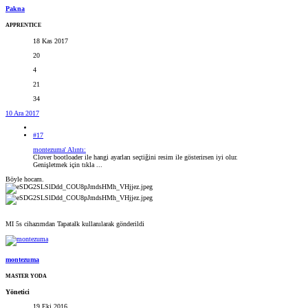
Pakna
APPRENTICE
18 Kas 2017
20
4
21
34
10 Ara 2017
#17
montezuma' Alıntı:
Clover bootloader ile hangi ayarları seçtiğini resim ile gösterirsen iyi olur.
Genişletmek için tıkla ...
Böyle hocam.
MI 5s cihazımdan Tapatalk kullanılarak gönderildi
montezuma
MASTER YODA
Yönetici
19 Eki 2016