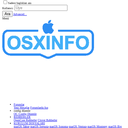
Sadece başlıkları ara
Kullanıcı:
Ara
Advanced...
Menü
Forumlar
Yeni Mesajlar
Forumlarda Ara
confıg düzenle
OC Config Düzenle
REHBERLER
OpenCore Rehberler
Clover Rehberler
KURULUM DOSYALARI
macOS Tahoe
macOS Sequoia
macOS Sonoma
macOS Ventura
macOS Monterey
macOS Big