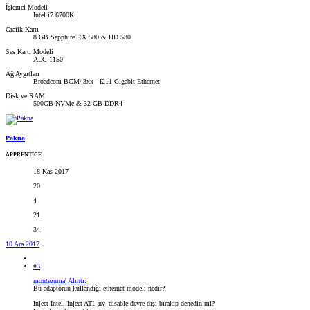
İşlemci Modeli
Intel i7 6700K
Grafik Kartı
8 GB Sapphire RX 580 & HD 530
Ses Kartı Modeli
ALC 1150
Ağ Aygıtları
Broadcom BCM43xx - I211 Gigabit Ethernet
Disk ve RAM
500GB NVMe & 32 GB DDR4
Pakna
APPRENTICE
18 Kas 2017
20
4
21
34
10 Ara 2017
#3
montezuma' Alıntı:
Bu adaptörün kullandığı ethernet modeli nedir?
Inject Intel, Inject ATI, nv_disable devre dışı bırakıp denedin mi?