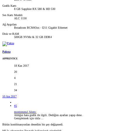
Grafik Kartı
8 GB Sapphire RX 580 & HD 530
Ses Kartı Modeli
ALC 1150
Ağ Aygıtları
Broadcom BCM43xx - I211 Gigabit Ethernet
Disk ve RAM
500GB NVMe & 32 GB DDR4
Pakna
APPRENTICE
18 Kas 2017
20
4
21
34
10 Ara 2017
#5
montezuma' Alıntı:
Aldığın hata grafik ile ilgili. Dediğim ayarları yapıp dene.
Genişletmek için tıkla ...
Bütün kombinasyonları denedim bir şey değişmedi.
MI 5s cihazımdan Tapatalk kullanılarak gönderildi