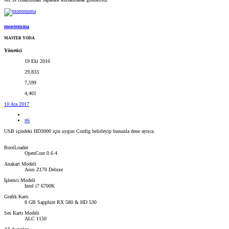
montezuma
MASTER YODA
Yönetici
19 Eki 2016
29,833
7,599
4,401
10 Ara 2017
#6
USB içindeki HD3000 için uygun Config belirleyip bununla dene ayrıca.
BootLoader
OpenCore 0.6.4
Anakart Modeli
Asus Z170 Deluxe
İşlemci Modeli
Intel i7 6700K
Grafik Kartı
8 GB Sapphire RX 580 & HD 530
Ses Kartı Modeli
ALC 1150