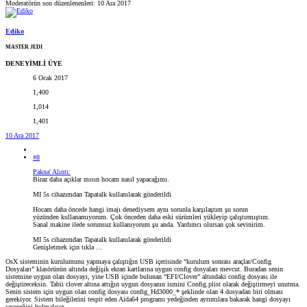
Moderatörün son düzenlenenleri:
10 Ara 2017
Ediko
MASTER JEDI
DENEYİMLİ ÜYE
6 Ocak 2017
1,400
1,014
1,401
10 Ara 2017
#8
Pakna' Alıntı:
Biraz daha açıklar mısın hocam nasıl yapacağımı.
MI 5s cihazımdan Tapatalk kullanılarak gönderildi
Hocam daha öncede hangi imajı denediysem aynı sorunla karşılaştım şu sorun
yüzünden kullanamıyorum. Çok önceden daha eski sürümleri yükleyip çalıştırmıştım.
Sanal makine ilede sorunsuz kullanıyorum şu anda. Yardımcı olursan çok sevinirim.
MI 5s cihazımdan Tapatalk kullanılarak gönderildi
Genişletmek için tıkla ...
OsX sisteminin kurulumunu yapmaya çalıştığın USB içerisinde “kurulum sonrası araçlar/Config
Dosyaları” klasörünün altında değişik ekran kartlarına uygun config dosyaları mevcut. Buradan senin
sistemine uygun olan dosyayı, yine USB içinde bulunan “EFI/Clover” altındaki config dosyası ile
değiştireceksin. Tabii clover altına attığın uygun dosyanın ismini Config.plist olarak değiştirmeyi unutma.
Senin sistem için uygun olan config dosyası config_Hd3000_* şeklinde olan 4 dosyadan biri olması
gerekiyor. Sistem bileğilerini tespit eden Aida64 programı yedeğinden ayrıntılara bakarak hangi dosyayı
seçeceğini bulmalısın.