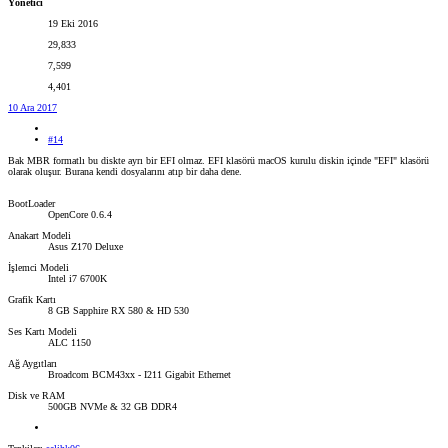
Yönetici
19 Eki 2016
29,833
7,599
4,401
10 Ara 2017
#14
Bak MBR formatlı bu diskte ayrı bir EFI olmaz. EFI klasörü macOS kurulu diskin içinde "EFI" klasörü
olarak oluşur. Burana kendi dosyalarını atıp bir daha dene.
BootLoader
OpenCore 0.6.4
Anakart Modeli
Asus Z170 Deluxe
İşlemci Modeli
Intel i7 6700K
Grafik Kartı
8 GB Sapphire RX 580 & HD 530
Ses Kartı Modeli
ALC 1150
Ağ Aygıtları
Broadcom BCM43xx - I211 Gigabit Ethernet
Disk ve RAM
500GB NVMe & 32 GB DDR4