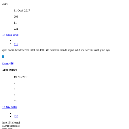
JEDI
31 Ocak 2017
209
11
221
14 Ocak 2018
#19
ayni sorun bendede var intel hd 4400 ile denedim bende inject edid ide sectim fakat yine ayni
F
fatma456
APPRENTICE
19 Nis 2018
2
0
0
31
19 Nis 2018
#20
intel i5 işlemci
500gb harddisk
8gm ram