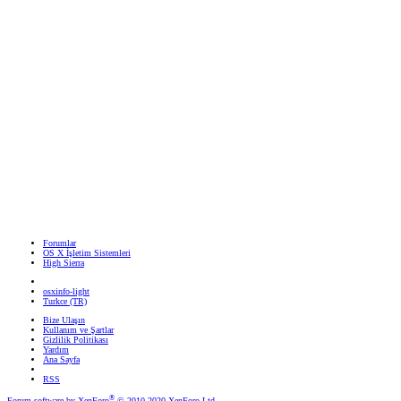
Forumlar
OS X İşletim Sistemleri
High Sierra
osxinfo-light
Turkce (TR)
Bize Ulaşın
Kullanım ve Şartlar
Gizlilik Politikası
Yardım
Ana Sayfa
RSS
®
Forum software by XenForo
© 2010-2020 XenForo Ltd.