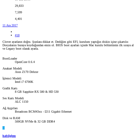
29,833
7,599
4,401
11 Ara 2017
#18
Clover ayarların doğru. Şunlara dikkat et. Dediğim gibi EFI, kurulum yaptığın diskin içine çıkartılır.
Dosyalarını buraya koyduğundan emin ol. BIOS boot ayarları içinde Mac kurulu bölüntünün ilk sıraya al
ve Legacy boot olarak ayarla.
BootLoader
OpenCore 0.6.4
Anakart Modeli
Asus Z170 Deluxe
İşlemci Modeli
Intel i7 6700K
Grafik Kartı
8 GB Sapphire RX 580 & HD 530
Ses Kartı Modeli
ALC 1150
Ağ Aygıtları
Broadcom BCM43xx - I211 Gigabit Ethernet
Disk ve RAM
500GB NVMe & 32 GB DDR4
H
habilglms