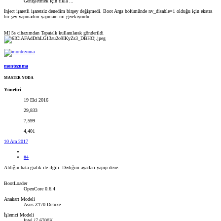
Genişletmek için tıkla ...
Inject işaretli işaretsiz denedim birşey değişmedi. Boot Args bölümünde nv_disable=1 olduğu için ekstra
bir şey yapmadım yapmam mi gerekiyordu.
MI 5s cihazımdan Tapatalk kullanılarak gönderildi
montezuma
MASTER YODA
Yönetici
19 Eki 2016
29,833
7,599
4,401
10 Ara 2017
#4
Aldığın hata grafik ile ilgili. Dediğim ayarları yapıp dene.
BootLoader
OpenCore 0.6.4
Anakart Modeli
Asus Z170 Deluxe
İşlemci Modeli
Intel i7 6700K