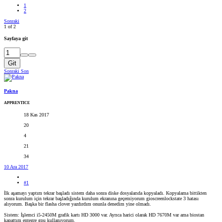
1
2
Sonraki
1 of 2
Sayfaya git
Git
Sonraki
Son
Pakna
APPRENTICE
18 Kas 2017
20
4
21
34
10 Ara 2017
#1
İlk aşamayı yaptım tekrar başladı sistem daha sonra diske dosyalarıda kopyaladı. Kopyalama bittikten
sonra kurulum için tekrar başladığında kurulum ekranına geçemiyorum gioscreenlockstate 3 hatası
alıyorum. Başka bir flasha clover yazdırdım onunla denedim yine olmadı.
Sistem: İşlemci i5-2450M grafik kartı HD 3000 var. Ayrıca harici olarak HD 7670M var ama biostan
kapattım entegre gpu kullanıyorum.