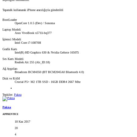
Tapatalk kullanarak iPhone aracılığıyla gönderildi
BootLoader
OpenCore 1.0.5 (Dev) / Sonoma
Laptop Modeli
Asus VivoBook x571li-bq377
İşlemci Modeli
Intel Core i7-10870H
Grafik Kartı
Intel(R) HD Graphics 630 & Nvidia Geforce 1650Ti
Ses Kartı Modeli
Realtek Alc 255 (Alc_ID:18)
Ağ Aygıtları
Broadcom BCM4350 (BT BCM2045A0 Bluetooth 4.0)
Disk ve RAM
Crucial P5+ M2 1TB SSD - 16GB DDR4 2667 Mhz
Tepkiler:
Pakna
Pakna
APPRENTICE
18 Kas 2017
20
4