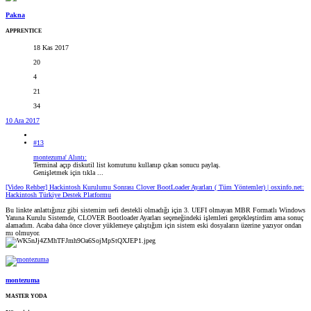
Pakna
APPRENTICE
18 Kas 2017
20
4
21
34
10 Ara 2017
#13
montezuma' Alıntı:
Terminal açıp diskutil list komutunu kullanıp çıkan sonucu paylaş.
Genişletmek için tıkla ...
[Video Rehber] Hackintosh Kurulumu Sonrası Clover BootLoader Ayarları ( Tüm Yöntemler) | osxinfo.net:
Hackintosh Türkiye Destek Platformu
Bu linkte anlattığınız gibi sistemim uefi destekli olmadığı için 3. UEFI olmayan MBR Formatlı Windows
Yanına Kurulu Sistemde, CLOVER Bootloader Ayarları seçeneğindeki işlemleri gerçekleştirdim ama sonuç
alamadım. Acaba daha önce clover yüklemeye çalıştığım için sistem eski dosyaların üzerine yazıyor ondan
mı olmuyor.
montezuma
MASTER YODA