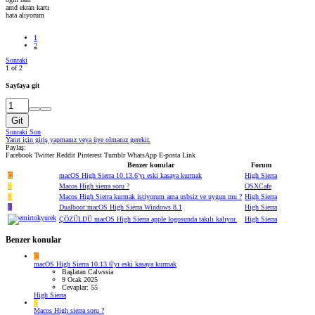
amd ekran kartı
hata alıyorum
1
2
Sonraki
1 of 2
Sayfaya git
Git
Sonraki
Son
Yanıt için giriş yapmanız veya üye olmanız gerekir.
Paylaş:
Facebook
Twitter
Reddit
Pinterest
Tumblr
WhatsApp
E-posta
Link
Benzer konular
Forum
C
macOS High Sierra 10.13.6'yı eski kasaya kurmak
High Sierra
S
Macos High sierra soru ?
OSXCafe
S
Macos High Sierra kurmak istiyorum ama usbsiz ve uygun mu ?
High Sierra
E
Dualboot:macOS High Sierra Windows 8.1
High Sierra
ÇÖZÜLDÜ
macOS High Sierra apple logosunda takılı kalıyor.
High Sierra
Benzer konular
C
macOS High Sierra 10.13.6'yı eski kasaya kurmak
Başlatan Calwssia
9 Ocak 2025
Cevaplar: 55
High Sierra
S
Macos High sierra soru ?