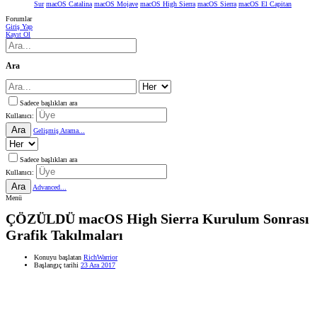
Sur
macOS Catalina
macOS Mojave
macOS High Sierra
macOS Sierra
macOS El Capitan
Forumlar
Giriş Yap
Kayıt Ol
Ara
Sadece başlıkları ara
Kullanıcı:
Ara
Gelişmiş Arama...
Sadece başlıkları ara
Kullanıcı:
Ara
Advanced...
Menü
ÇÖZÜLDÜ
macOS High Sierra Kurulum Sonrası
Grafik Takılmaları
Konuyu başlatan
RichWarrior
Başlangıç tarihi
23 Ara 2017