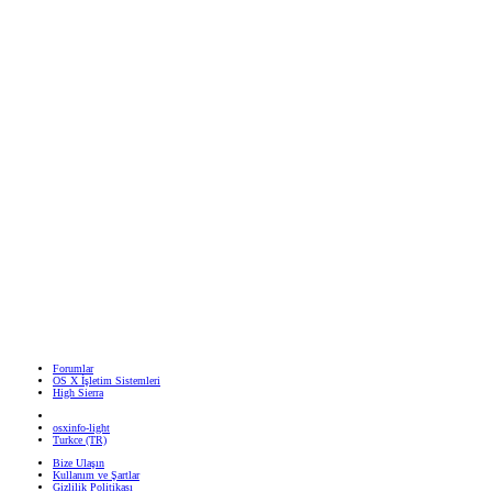
Forumlar
OS X İşletim Sistemleri
High Sierra
osxinfo-light
Turkce (TR)
Bize Ulaşın
Kullanım ve Şartlar
Gizlilik Politikası