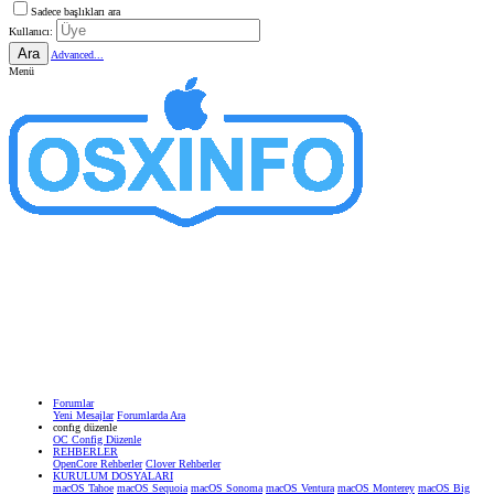
Sadece başlıkları ara
Kullanıcı:
Ara
Advanced...
Menü
Forumlar
Yeni Mesajlar
Forumlarda Ara
confıg düzenle
OC Config Düzenle
REHBERLER
OpenCore Rehberler
Clover Rehberler
KURULUM DOSYALARI
macOS Tahoe
macOS Sequoia
macOS Sonoma
macOS Ventura
macOS Monterey
macOS Big