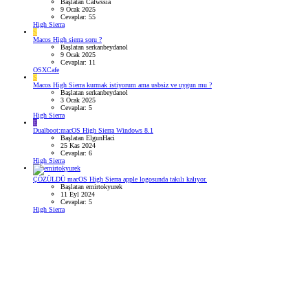
Başlatan Calwssia
9 Ocak 2025
Cevaplar: 55
High Sierra
S
Macos High sierra soru ?
Başlatan serkanbeydanol
9 Ocak 2025
Cevaplar: 11
OSXCafe
S
Macos High Sierra kurmak istiyorum ama usbsiz ve uygun mu ?
Başlatan serkanbeydanol
3 Ocak 2025
Cevaplar: 5
High Sierra
E
Dualboot:macOS High Sierra Windows 8.1
Başlatan ElgunHaci
25 Kas 2024
Cevaplar: 6
High Sierra
ÇÖZÜLDÜ
macOS High Sierra apple logosunda takılı kalıyor.
Başlatan emirtokyurek
11 Eyl 2024
Cevaplar: 5
High Sierra