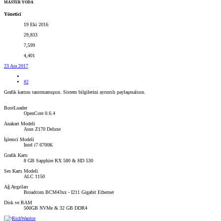
MASTER YODA
Yönetici
19 Eki 2016
29,833
7,599
4,401
23 Ara 2017
#2
Grafik kartını tanıtmamışsın. Sistem bilgilerini ayrıntılı paylaşmalısın.
BootLoader
OpenCore 0.6.4
Anakart Modeli
Asus Z170 Deluxe
İşlemci Modeli
Intel i7 6700K
Grafik Kartı
8 GB Sapphire RX 580 & HD 530
Ses Kartı Modeli
ALC 1150
Ağ Aygıtları
Broadcom BCM43xx - I211 Gigabit Ethernet
Disk ve RAM
500GB NVMe & 32 GB DDR4