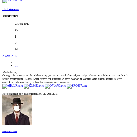
RichWarrior
APPRENTICE
23 Ara 2017
45
1
71
36
23 Ara 2017
#1
Merhabalar,
Örneğin bir tane youtube videosu açıyorum alt bar kafayı yiyor gariplikler oluyor böyle bazı sayfalarda
sorun yaşıyorum. Ekran Kartı driverimi kurdum clover ayarlarını yaptım ama ekran kartım sistem
özelliklerinde kurulmuyor ben bu sorunu nasıl çözerim.
Moderatörün son düzenlenenleri:
23 Ara 2017
montezuma