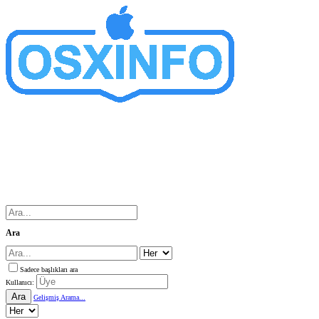
Ara
Sadece başlıkları ara
Kullanıcı:
Ara
Gelişmiş Arama...