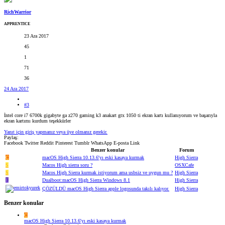
RichWarrior
APPRENTICE
23 Ara 2017
45
1
71
36
24 Ara 2017
#3
İntel core i7 6700k gigabyte ga z270 gaming k3 anakart gtx 1050 ti ekran kartı kullanıyorum ve başarıyla
ekran kartımı kurdum teşekkürler
Yanıt için giriş yapmanız veya üye olmanız gerekir.
Paylaş:
Facebook
Twitter
Reddit
Pinterest
Tumblr
WhatsApp
E-posta
Link
Benzer konular
Forum
C
macOS High Sierra 10.13.6'yı eski kasaya kurmak
High Sierra
S
Macos High sierra soru ?
OSXCafe
S
Macos High Sierra kurmak istiyorum ama usbsiz ve uygun mu ?
High Sierra
E
Dualboot:macOS High Sierra Windows 8.1
High Sierra
ÇÖZÜLDÜ
macOS High Sierra apple logosunda takılı kalıyor.
High Sierra
Benzer konular
C
macOS High Sierra 10.13.6'yı eski kasaya kurmak