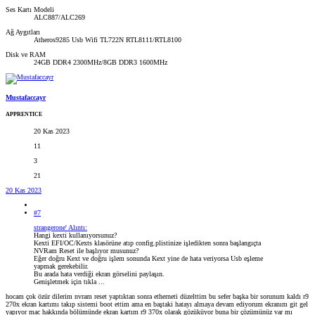
Ses Kartı Modeli
ALC887/ALC269
Ağ Aygıtları
Atheros9285 Usb Wifi TL722N RTL8111/RTL8100
Disk ve RAM
24GB DDR4 2300MHz/8GB DDR3 1600MHz
Mustafaccayr
APPRENTICE
20 Kas 2023
11
3
21
20 Kas 2023
#7
strangerone' Alıntı:
Hangi kexti kullanıyorsunuz?
Kexti EFI/OC/Kexts klasörüne atıp config.plistinize işledikten sonra başlangıçta
NVRam Reset ile başlıyor musunuz?
Eğer doğru Kext ve doğru işlem sonunda Kext yine de hata veriyorsa Usb eşleme
yapmak gerekebilir.
Bu arada hata verdiği ekran görselini paylaşın.
Genişletmek için tıkla ...
hocam çok özür dilerim nvram reset yaptıktan sonra etherneti düzelttim bu sefer başka bir sorunum kaldı r9
270x ekran kartımı takıp sistemi boot ettim ama en baştaki hatayı almaya devam ediyorum ekranım git gel
yapıyor mac hakkında bölümünde ekran kartım r9 370x olarak gözüküyor buna bir çözümünüz var mı