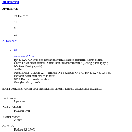
Mustafaccayr
APPRENTICE
20 Kas 2023
11
3
21
20 Kas 2023
#9
strangerone' Alıntı:
R9 270X/370X aynı seri kartlar dolayısıyla sadece kozmetik. Sorun olmaz.
Önemli olan ekran sorunu. Alttaki komutu denediniz mi? (Config.pliste işleyip
NVRam Reset yaparak)
-raddvi
0x68101002: Curacao XT / Trinidad XT ( Radeon R7 370, R9 270X / 370X ) Bu
kartların hepsi aynı device id taşır.
6810 Device id sizde bu olmalı.
Genişletmek için tıkla ...
hocam dediğinizi yaptım boot args kısmına ekledim komutu ancak sonuç değişmedi
BootLoader
Opencore
Anakart Modeli
Foxconn H61
İşlemci Modeli
i5 3470
Grafik Kartı
Radeon R9 270X