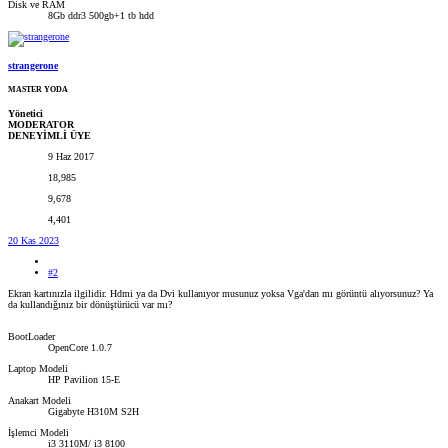
Disk ve RAM
8Gb ddr3 500gb+1 tb hdd
strangerone
MASTER YODA
Yönetici
MODERATOR
DENEYİMLİ ÜYE
9 Haz 2017
18,985
9,678
4,401
20 Kas 2023
#2
Ekran kartınızla ilgilidir. Hdmi ya da Dvi kullanıyor musunuz yoksa Vga'dan mı görüntü alıyorsunuz? Ya
da kullandığınız bir dönüştürücü var mı?
BootLoader
OpenCore 1.0.7
Laptop Modeli
HP Pavilion 15-E
Anakart Modeli
Gigabyte H310M S2H
İşlemci Modeli
i3 3110M/ i3 8100