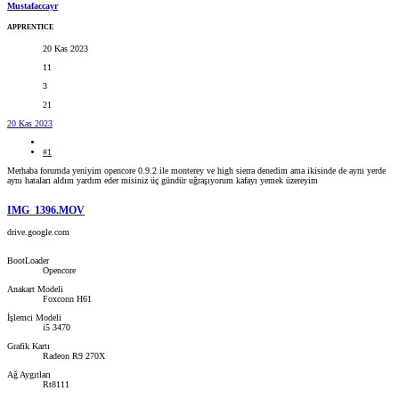
Mustafaccayr
APPRENTICE
20 Kas 2023
11
3
21
20 Kas 2023
#1
Merhaba forumda yeniyim opencore 0.9.2 ile monterey ve high sierra denedim ama ikisinde de aynı yerde
aynı hataları aldım yardım eder misiniz üç gündür uğraşıyorum kafayı yemek üzereyim
IMG_1396.MOV
drive.google.com
BootLoader
Opencore
Anakart Modeli
Foxconn H61
İşlemci Modeli
i5 3470
Grafik Kartı
Radeon R9 270X
Ağ Aygıtları
Rt8111