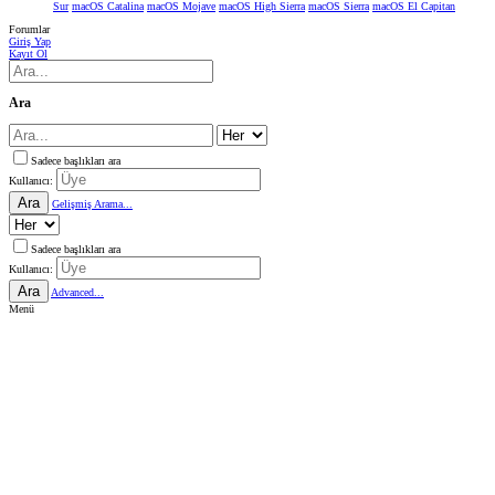
Sur
macOS Catalina
macOS Mojave
macOS High Sierra
macOS Sierra
macOS El Capitan
Forumlar
Giriş Yap
Kayıt Ol
Ara
Sadece başlıkları ara
Kullanıcı:
Ara
Gelişmiş Arama...
Sadece başlıkları ara
Kullanıcı:
Ara
Advanced...
Menü