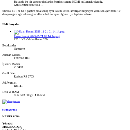
Bu arada bu tür sorunu olanlardan bazıları sorunu HDMI kullanarak çözmüş.
Genişletmek için tıkla ...
smbios 13.1 di 13.2 yaptım ama sonuç aynı kasım kasım kasılıyor bilgisayar yarın son çare hdmi ile
deneyeceğim eğer olursa güncelleme belirteceğim ilginiz için teşekkür ederim
Ekli dosyalar
Ekran Resmi 2023-11-21 01.14.14.png
120.1 KB
Görüntüleme: 200
BootLoader
Opencore
Anakart Modeli
Foxconn H61
İşlemci Modeli
i5 3470
Grafik Kartı
Radeon R9 270X
Ağ Aygıtları
Rt8111
Disk ve RAM
8Gb ddr3 500gb+1 tb hdd
strangerone
MASTER YODA
Yönetici
MODERATOR
DENEYİMLİ ÜYE