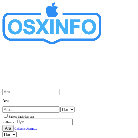
Ara
Sadece başlıkları ara
Kullanıcı:
Ara
Gelişmiş Arama...