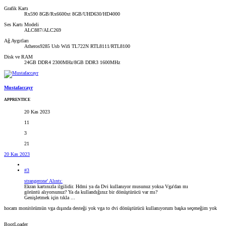
Grafik Kartı
Rx590 8GB/Rx6600xt 8GB/UHD630/HD4000
Ses Kartı Modeli
ALC887/ALC269
Ağ Aygıtları
Atheros9285 Usb Wifi TL722N RTL8111/RTL8100
Disk ve RAM
24GB DDR4 2300MHz/8GB DDR3 1600MHz
Mustafaccayr
APPRENTICE
20 Kas 2023
11
3
21
20 Kas 2023
#3
strangerone' Alıntı:
Ekran kartınızla ilgilidir. Hdmi ya da Dvi kullanıyor musunuz yoksa Vga'dan mı
görüntü alıyorsunuz? Ya da kullandığınız bir dönüştürücü var mı?
Genişletmek için tıkla ...
hocam monitörümün vga dışında desteği yok vga to dvi dönüştürücü kullanıyorum başka seçeneğim yok
BootLoader