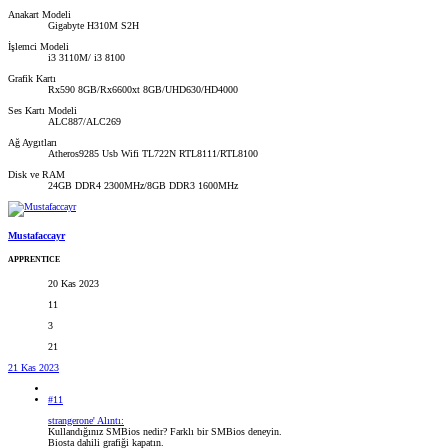
Anakart Modeli
Gigabyte H310M S2H
İşlemci Modeli
i3 3110M/ i3 8100
Grafik Kartı
Rx590 8GB/Rx6600xt 8GB/UHD630/HD4000
Ses Kartı Modeli
ALC887/ALC269
Ağ Aygıtları
Atheros9285 Usb Wifi TL722N RTL8111/RTL8100
Disk ve RAM
24GB DDR4 2300MHz/8GB DDR3 1600MHz
Mustafaccayr
APPRENTICE
20 Kas 2023
11
3
21
21 Kas 2023
#11
strangerone' Alıntı:
Kullandığınız SMBios nedir? Farklı bir SMBios deneyin.
Biosta dahili grafiği kapatın.