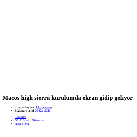
Macos high sierra kurulumda ekran gidip geliyor
Konuyu başlatan
Mustafaccayr
Başlangıç tarihi
20 Kas 2023
Forumlar
OS X İşletim Sistemleri
High Sierra