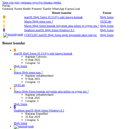
Yanıt için giriş yapmanız veya üye olmanız gerekir.
Paylaş:
Facebook
Twitter
Reddit
Pinterest
Tumblr
WhatsApp
E-posta
Link
Benzer konular
Forum
C
macOS High Sierra 10.13.6'yı eski kasaya kurmak
High Sierra
S
Macos High sierra soru ?
OSXCafe
S
Macos High Sierra kurmak istiyorum ama usbsiz ve uygun mu ?
High Sierra
E
Dualboot:macOS High Sierra Windows 8.1
High Sierra
ÇÖZÜLDÜ
macOS High Sierra apple logosunda takılı kalıyor.
High Sierra
Benzer konular
C
macOS High Sierra 10.13.6'yı eski kasaya kurmak
Başlatan Calwssia
9 Ocak 2025
Cevaplar: 55
High Sierra
S
Macos High sierra soru ?
Başlatan serkanbeydanol
9 Ocak 2025
Cevaplar: 11
OSXCafe
S
Macos High Sierra kurmak istiyorum ama usbsiz ve uygun mu ?
Başlatan serkanbeydanol
3 Ocak 2025
Cevaplar: 5
High Sierra
E
Dualboot:macOS High Sierra Windows 8.1
Başlatan ElgunHaci
25 Kas 2024
Cevaplar: 6
High Sierra