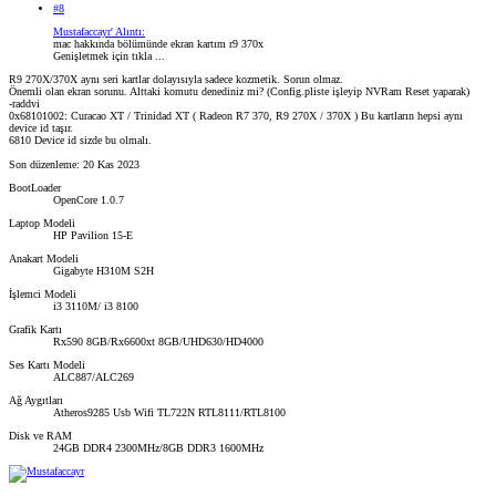
#8
Mustafaccayr' Alıntı:
mac hakkında bölümünde ekran kartım r9 370x
Genişletmek için tıkla ...
R9 270X/370X aynı seri kartlar dolayısıyla sadece kozmetik. Sorun olmaz.
Önemli olan ekran sorunu. Alttaki komutu denediniz mi? (Config.pliste işleyip NVRam Reset yaparak)
-raddvi
0x68101002: Curacao XT / Trinidad XT ( Radeon R7 370, R9 270X / 370X ) Bu kartların hepsi aynı
device id taşır.
6810 Device id sizde bu olmalı.
Son düzenleme:
20 Kas 2023
BootLoader
OpenCore 1.0.7
Laptop Modeli
HP Pavilion 15-E
Anakart Modeli
Gigabyte H310M S2H
İşlemci Modeli
i3 3110M/ i3 8100
Grafik Kartı
Rx590 8GB/Rx6600xt 8GB/UHD630/HD4000
Ses Kartı Modeli
ALC887/ALC269
Ağ Aygıtları
Atheros9285 Usb Wifi TL722N RTL8111/RTL8100
Disk ve RAM
24GB DDR4 2300MHz/8GB DDR3 1600MHz