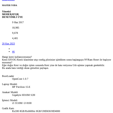
MASTER YODA
Yönetici
MODERATOR
DENEYİMLİ ÜYE
9 Haz 2017
18,985
9,678
4,401
20 Kas 2023
#6
Hangi kexti kullanıyorsunuz?
Kexti EFI/OC/Kexts klasörüne atıp config.plistinize işledikten sonra başlangıçta NVRam Reset ile başlıyor
musunuz?
Eğer doğru Kext ve doğru işlem sonunda Kext yine de hata veriyorsa Usb eşleme yapmak gerekebilir.
Bu arada hata verdiği ekran görselini paylaşın.
BootLoader
OpenCore 1.0.7
Laptop Modeli
HP Pavilion 15-E
Anakart Modeli
Gigabyte H310M S2H
İşlemci Modeli
i3 3110M/ i3 8100
Grafik Kartı
Rx590 8GB/Rx6600xt 8GB/UHD630/HD4000