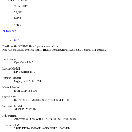
9 Haz 2017
18,985
9,678
4,401
21 Kas 2023
#12
Dahili grafik HD2500 ile çalışmaz zaten. Kasar.
R9270X sorununu çözmek lazım. HDMI ile deneyin olmazsa SSDT-Spoof.aml denenir.
BootLoader
OpenCore 1.0.7
Laptop Modeli
HP Pavilion 15-E
Anakart Modeli
Gigabyte H310M S2H
İşlemci Modeli
i3 3110M/ i3 8100
Grafik Kartı
Rx590 8GB/Rx6600xt 8GB/UHD630/HD4000
Ses Kartı Modeli
ALC887/ALC269
Ağ Aygıtları
Atheros9285 Usb Wifi TL722N RTL8111/RTL8100
Disk ve RAM
24GB DDR4 2300MHz/8GB DDR3 1600MHz