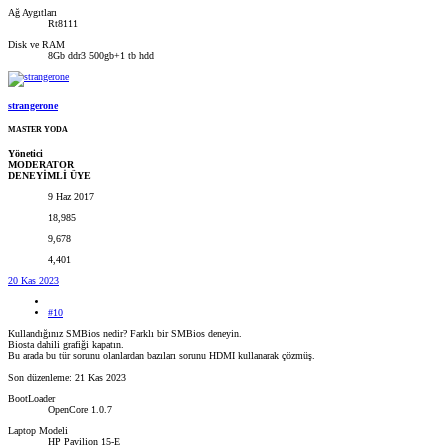
Ağ Aygıtları
Rt8111
Disk ve RAM
8Gb ddr3 500gb+1 tb hdd
strangerone
MASTER YODA
Yönetici
MODERATOR
DENEYİMLİ ÜYE
9 Haz 2017
18,985
9,678
4,401
20 Kas 2023
#10
Kullandığınız SMBios nedir? Farklı bir SMBios deneyin.
Biosta dahili grafiği kapatın.
Bu arada bu tür sorunu olanlardan bazıları sorunu HDMI kullanarak çözmüş.
Son düzenleme:
21 Kas 2023
BootLoader
OpenCore 1.0.7
Laptop Modeli
HP Pavilion 15-E