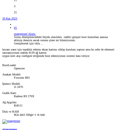
11
3
21
20 Kas 2023
#5
strangerone' Alıntı:
Sorun dönüştürücüdedir büyük olasılıkla. -raddvi girişini boot komutları arasına
ekleyip deneyin ancak sorunu çözer mi bilemiyorum.
Genişletmek için tıkla ...
hocam yanıt için teşekkür ederim ekran kartımı söküp kurulum yaptım ama bu sefer de etherneti
tanıtamıyorum realtek 8139 ağ kartım
uygun kext atıp configure ettiğimde boot edemiyorum sistemi hata veriyor
BootLoader
Opencore
Anakart Modeli
Foxconn H61
İşlemci Modeli
i5 3470
Grafik Kartı
Radeon R9 270X
Ağ Aygıtları
Rt8111
Disk ve RAM
8Gb ddr3 500gb+1 tb hdd
strangerone