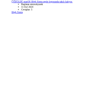
ÇÖZÜLDÜ
macOS High Sierra apple logosunda takılı kalıyor.
Başlatan emirtokyurek
11 Eyl 2024
Cevaplar: 5
High Sierra