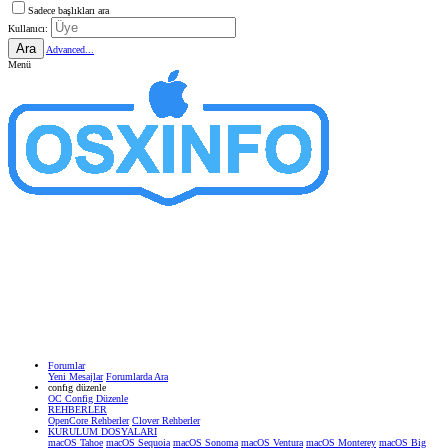
Sadece başlıkları ara
Kullanıcı:
Ara
Advanced...
Menü
Forumlar
Yeni Mesajlar
Forumlarda Ara
confıg düzenle
OC Config Düzenle
REHBERLER
OpenCore Rehberler
Clover Rehberler
KURULUM DOSYALARI
macOS Tahoe
macOS Sequoia
macOS Sonoma
macOS Ventura
macOS Monterey
macOS Big