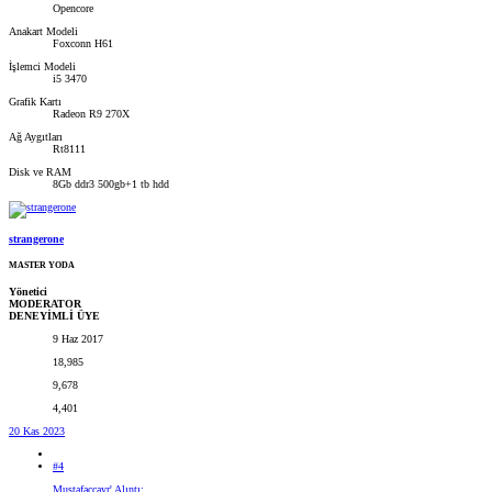
Opencore
Anakart Modeli
Foxconn H61
İşlemci Modeli
i5 3470
Grafik Kartı
Radeon R9 270X
Ağ Aygıtları
Rt8111
Disk ve RAM
8Gb ddr3 500gb+1 tb hdd
strangerone
MASTER YODA
Yönetici
MODERATOR
DENEYİMLİ ÜYE
9 Haz 2017
18,985
9,678
4,401
20 Kas 2023
#4
Mustafaccayr' Alıntı: