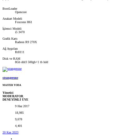
BootLoader
Opencore
Anakart Modeli
Foxconn H61
İşlemci Modeli
i5 3470
Grafik Kartı
Radeon R9 270X
Ağ Aygıtları
Rt8111
Disk ve RAM
8Gb ddr3 500gb+1 tb hdd
strangerone
MASTER YODA
Yönetici
MODERATOR
DENEYİMLİ ÜYE
9 Haz 2017
18,985
9,678
4,401
20 Kas 2023