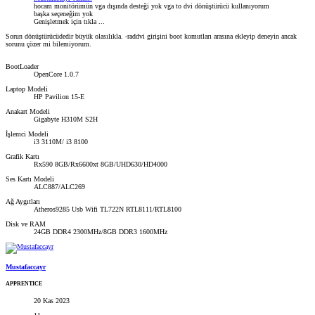
hocam monitörümün vga dışında desteği yok vga to dvi dönüştürücü kullanıyorum
başka seçeneğim yok
Genişletmek için tıkla ...
Sorun dönüştürücüdedir büyük olasılıkla. -raddvi girişini boot komutları arasına ekleyip deneyin ancak
sorunu çözer mi bilemiyorum.
BootLoader
OpenCore 1.0.7
Laptop Modeli
HP Pavilion 15-E
Anakart Modeli
Gigabyte H310M S2H
İşlemci Modeli
i3 3110M/ i3 8100
Grafik Kartı
Rx590 8GB/Rx6600xt 8GB/UHD630/HD4000
Ses Kartı Modeli
ALC887/ALC269
Ağ Aygıtları
Atheros9285 Usb Wifi TL722N RTL8111/RTL8100
Disk ve RAM
24GB DDR4 2300MHz/8GB DDR3 1600MHz
Mustafaccayr
APPRENTICE
20 Kas 2023