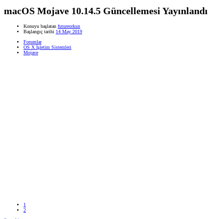
macOS Mojave 10.14.5 Güncellemesi Yayınlandı
Konuyu başlatan
futureorkun
Başlangıç tarihi
14 May 2019
Forumlar
OS X İşletim Sistemleri
Mojave
1
2