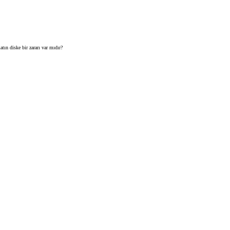
ın diske bir zararı var mıdır?