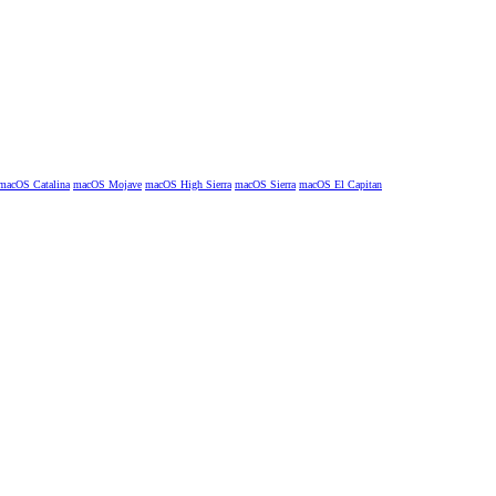
macOS Catalina
macOS Mojave
macOS High Sierra
macOS Sierra
macOS El Capitan