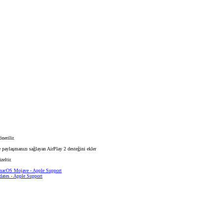
nerilir.
de paylaşmanızı sağlayan AirPlay 2 desteğini ekler
eltir.
 macOS Mojave - Apple Support
dates - Apple Support