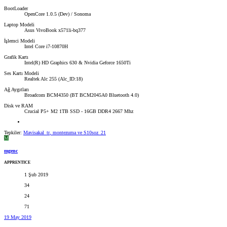
BootLoader
OpenCore 1.0.5 (Dev) / Sonoma
Laptop Modeli
Asus VivoBook x571li-bq377
İşlemci Modeli
Intel Core i7-10870H
Grafik Kartı
Intel(R) HD Graphics 630 & Nvidia Geforce 1650Ti
Ses Kartı Modeli
Realtek Alc 255 (Alc_ID:18)
Ağ Aygıtları
Broadcom BCM4350 (BT BCM2045A0 Bluetooth 4.0)
Disk ve RAM
Crucial P5+ M2 1TB SSD - 16GB DDR4 2667 Mhz
Tepkiler:
Mavisakal_tr
,
montezuma
ve
S10soz_21
M
mgenc
APPRENTICE
1 Şub 2019
34
24
71
19 May 2019