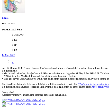
Ediko
MASTER JEDI
DENEYİMLİ ÜYE
6 Ocak 2017
1,400
1,014
1,401
14 May 2019
#5
macOS Mojave 10.14.5 güncellemesi, Mac’inizin kararlılığını ve güvenilirliğini artırır; tüm kullanıcılar için ö
Bu güncelleme:
• Mac’inizdeki videoları, fotoğrafları, müzikleri ve daha fazlasını doğrudan AirPlay 2 özellikli akıllı TV’niz
• 2018’de tanıtılan MacBook Pro modellerindeki ses gecikmesini iyileştirir
• Bazı çok büyük OmniOutliner ve OmniPlan belgelerinin düzgün biçimde işlenmesini önleyen bir sorunu düz
Bu güncelleme hakkında daha ayrıntılı bilgi için lütfen şu adresi ziyaret edin:
What's new in the updates for
Bu güncellemenin güvenlik içeriği ile ilgili ayrıntılı bilgi için lütfen şu adresi ziyaret edin:
Apple security up
Sonuç olarak;
Appstore yöntemiyle güncelleme sorunsuz bir şekilde tamamlandı.