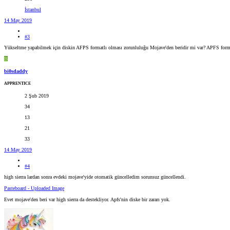
İstanbul
14 May 2019
#3
Yükseltme yapabilmek için diskin AFPS formatlı olması zorunluluğu Mojave'den beridir mi var? APFS format
B
bi0sdaddy
APPRENTICE
2 Şub 2019
34
13
21
33
14 May 2019
#4
high sierra lardan sonra evdeki mojave'yide otomatik güncelledim sorunsuz güncellendi.
Pasteboard - Uploaded Image
Evet mojave'den beri var high sierra da destekliyor. Apfs'nin diske bir zararı yok.