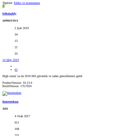
Tepkiler:
Ediko
ve
montezuma
B
bi0sdaddy
APPRENTICE
2 Şub 2019
34
13
21
33
14 May 2019
#2
High sierra' ya da 2019.003 güvenlik ve safari güncellemesi geldi.
ProductVersion: 10.13.6
BuildVersion: 17G7024
futureorkun
JEDI
4 Ocak 2017
611
108
251