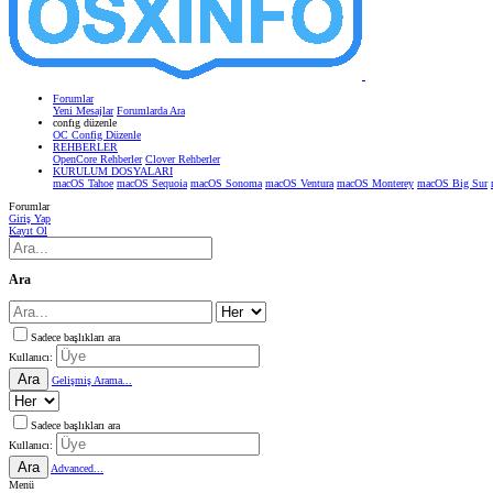
Forumlar
Yeni Mesajlar
Forumlarda Ara
confıg düzenle
OC Config Düzenle
REHBERLER
OpenCore Rehberler
Clover Rehberler
KURULUM DOSYALARI
macOS Tahoe
macOS Sequoia
macOS Sonoma
macOS Ventura
macOS Monterey
macOS Big Sur
Forumlar
Giriş Yap
Kayıt Ol
Ara
Sadece başlıkları ara
Kullanıcı:
Ara
Gelişmiş Arama...
Sadece başlıkları ara
Kullanıcı:
Ara
Advanced...
Menü