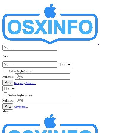
Ara
Sadece başlıkları ara
Kullanıcı:
Ara
Gelişmiş Arama...
Sadece başlıkları ara
Kullanıcı:
Ara
Advanced...
Menü