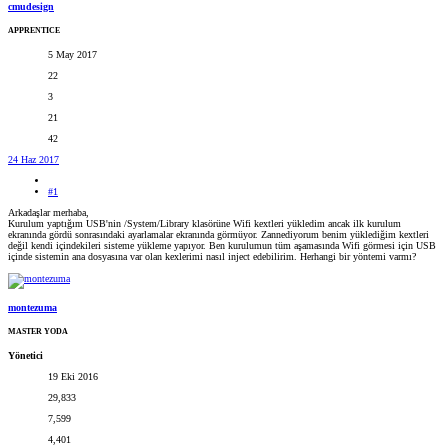
cmudesign
APPRENTICE
5 May 2017
22
3
21
42
24 Haz 2017
#1
Arkadaşlar merhaba,
Kurulum yaptığım USB'nin /System/Library klasörüne Wifi kextleri yükledim ancak ilk kurulum
ekranında gördü sonrasındaki ayarlamalar ekranında görmüyor. Zannediyorum benim yüklediğim kextleri
değil kendi içindekileri sisteme yükleme yapıyor. Ben kurulumun tüm aşamasında Wifi görmesi için USB
içinde sistemin ana dosyasına var olan kexlerimi nasıl inject edebilirim. Herhangi bir yöntemi varmı?
montezuma
MASTER YODA
Yönetici
19 Eki 2016
29,833
7,599
4,401