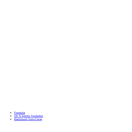
Forumlar
OS X İşletim Sistemleri
Hackintosh Soru-Cevap