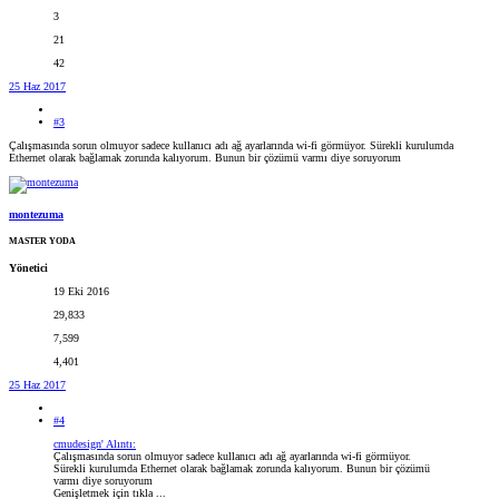
3
21
42
25 Haz 2017
#3
Çalışmasında sorun olmuyor sadece kullanıcı adı ağ ayarlarında wi-fi görmüyor. Sürekli kurulumda
Ethernet olarak bağlamak zorunda kalıyorum. Bunun bir çözümü varmı diye soruyorum
montezuma
MASTER YODA
Yönetici
19 Eki 2016
29,833
7,599
4,401
25 Haz 2017
#4
cmudesign' Alıntı:
Çalışmasında sorun olmuyor sadece kullanıcı adı ağ ayarlarında wi-fi görmüyor.
Sürekli kurulumda Ethernet olarak bağlamak zorunda kalıyorum. Bunun bir çözümü
varmı diye soruyorum
Genişletmek için tıkla ...