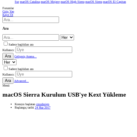
Sur
macOS Catalina
macOS Mojave
macOS High Sierra
macOS Sierra
macOS El Capitan
Forumlar
Giriş Yap
Kayıt Ol
Ara
Sadece başlıkları ara
Kullanıcı:
Ara
Gelişmiş Arama...
Sadece başlıkları ara
Kullanıcı:
Ara
Advanced...
Menü
macOS Sierra Kurulum USB'ye Kext Yükleme
Konuyu başlatan
cmudesign
Başlangıç tarihi
24 Haz 2017