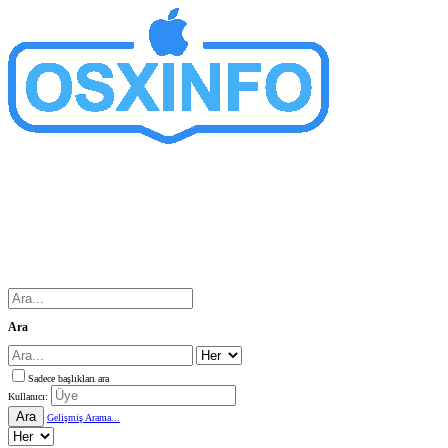
Ara
Sadece başlıkları ara
Kullanıcı:
Ara
Gelişmiş Arama...