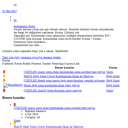
42
25 Haz 2017
#5
montezuma' Alıntı:
Sevgili dostum cevap çok açık olmadı sanırım. Kurulum diskinin Sistem dosyalarında
her hangi bir değiştirme yapılamaz. Kısaca; Çözümü yok.
Yapacağın şey, kurulumdan sonra çalışmasını istediğin donanımların kextlerini EFI /
CLOVER içine koymak. Kurulumdan sonra da bu kextleri System / Library /
Extensions içine kuracaksın.
Genişletmek için tıkla ...
Çözümü yoksa yapacakta bişey yok o zaman. Teşekkürler.
Yanıt için giriş yapmanız veya üye olmanız gerekir.
Paylaş:
Facebook
Twitter
Reddit
Pinterest
Tumblr
WhatsApp
E-posta
Link
Benzer konular
Forum
H
ÇÖZÜLDÜ
macos sierra diske kurulumdan sonra açılırken hata veriyor
Sierra
R
MacOS High Sierra Clover Kurulumunda Ekran da Takılıyor
High Sierra
B
ÇÖZÜLDÜ
Kendi pcme macos high sierra kurulum yapmak istiyorum
High Sierra
Macos high sierra kurulumda ekran gidip geliyor
High Sierra
K
ÇÖZÜLDÜ
macOS Sierra Kurulum imajı inmiyor
Sierra
Benzer konular
H
ÇÖZÜLDÜ
macos sierra diske kurulumdan sonra açılırken hata veriyor
Başlatan hakansov
6 Eyl 2024
Cevaplar: 28
Sierra
R
MacOS High Sierra Clover Kurulumunda Ekran da Takılıyor