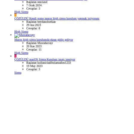
Başlatan renciaxd
7 Ocak 2024
Cevaplar: 3
High Sierra
B
ÇÖZÜLDÜ
Kendi pcme macos high sierra kurulum yapmak istiyorum
Başlatan beydanolserkan
29 Ara 2023
Cevaplar: 8
High Sierra
Macos high sierra kurulumda ekran gidip geliyor
Başlatan Mustafaccayr
20 Kas 2023
Cevaplar: 11
High Sierra
K
ÇÖZÜLDÜ
macOS Sierra Kurulum imajı inmiyor
Başlatan kullaniciadibulamadim1233
19 May 2023
Cevaplar: 3
Sierra