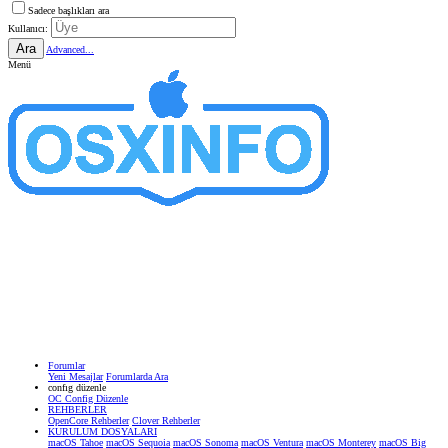
Sadece başlıkları ara
Kullanıcı:
Ara
Advanced...
Menü
Forumlar
Yeni Mesajlar
Forumlarda Ara
confıg düzenle
OC Config Düzenle
REHBERLER
OpenCore Rehberler
Clover Rehberler
KURULUM DOSYALARI
macOS Tahoe
macOS Sequoia
macOS Sonoma
macOS Ventura
macOS Monterey
macOS Big