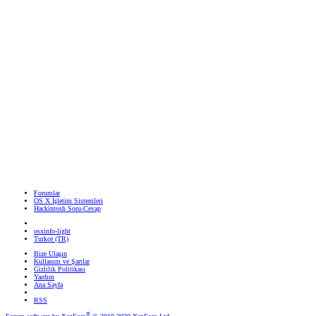
Forumlar
OS X İşletim Sistemleri
Hackintosh Soru-Cevap
osxinfo-light
Turkce (TR)
Bize Ulaşın
Kullanım ve Şartlar
Gizlilik Politikası
Yardım
Ana Sayfa
RSS
®