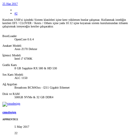
25 Haz 2017
#2
Kurulum USB'si içindeki Sistem klasörleri içine kext yüklersen bunlar çalışmaz. Kullanmak istediğin
kextleri EFI / CLOVER / Kexts / Others içine yada 10.12 içine koyarsan sistem kurulumundan itibaren
çalıştırmak isteyeceğin kextler çalışacaktır.
BootLoader
OpenCore 0.6.4
Anakart Modeli
Asus Z170 Deluxe
İşlemci Modeli
Intel i7 6700K
Grafik Kartı
8 GB Sapphire RX 580 & HD 530
Ses Kartı Modeli
ALC 1150
Ağ Aygıtları
Broadcom BCM43xx - I211 Gigabit Ethernet
Disk ve RAM
500GB NVMe & 32 GB DDR4
cmudesign
APPRENTICE
5 May 2017
22