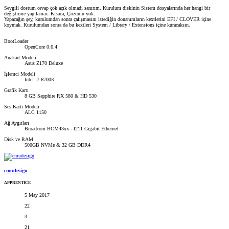
Sevgili dostum cevap çok açık olmadı sanırım. Kurulum diskinin Sistem dosyalarında her hangi bir
değiştirme yapılamaz. Kısaca; Çözümü yok.
Yapacağın şey, kurulumdan sonra çalışmasını istediğin donanımların kextlerini EFI / CLOVER içine
koymak. Kurulumdan sonra da bu kextleri System / Library / Extensions içine kuracaksın.
BootLoader
OpenCore 0.6.4
Anakart Modeli
Asus Z170 Deluxe
İşlemci Modeli
Intel i7 6700K
Grafik Kartı
8 GB Sapphire RX 580 & HD 530
Ses Kartı Modeli
ALC 1150
Ağ Aygıtları
Broadcom BCM43xx - I211 Gigabit Ethernet
Disk ve RAM
500GB NVMe & 32 GB DDR4
cmudesign
APPRENTICE
5 May 2017
22
3
21