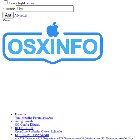
Sadece başlıkları ara
Kullanıcı:
Ara
Advanced...
Menü
Forumlar
Yeni Mesajlar
Forumlarda Ara
confıg düzenle
OC Config Düzenle
REHBERLER
OpenCore Rehberler
Clover Rehberler
KURULUM DOSYALARI
macOS Tahoe
macOS Sequoia
macOS Sonoma
macOS Ventura
macOS Monterey
macOS Big