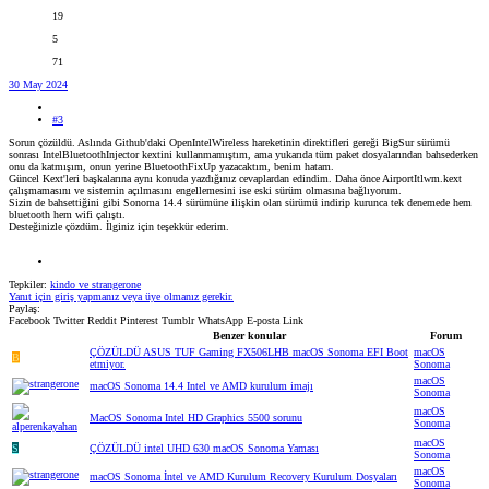
19
5
71
30 May 2024
#3
Sorun çözüldü. Aslında Github'daki OpenIntelWireless hareketinin direktifleri gereği BigSur sürümü
sonrası IntelBluetoothInjector kextini kullanmamıştım, ama yukarıda tüm paket dosyalarından bahsederken
onu da katmışım, onun yerine BluetoothFixUp yazacaktım, benim hatam.
Güncel Kext'leri başkalarına aynı konuda yazdığınız cevaplardan edindim. Daha önce AirportItlwm.kext
çalışmamasını ve sistemin açılmasını engellemesini ise eski sürüm olmasına bağlıyorum.
Sizin de bahsettiğini gibi Sonoma 14.4 sürümüne ilişkin olan sürümü indirip kurunca tek denemede hem
bluetooth hem wifi çalıştı.
Desteğinizle çözdüm. İlginiz için teşekkür ederim.
Tepkiler:
kindo
ve
strangerone
Yanıt için giriş yapmanız veya üye olmanız gerekir.
Paylaş:
Facebook
Twitter
Reddit
Pinterest
Tumblr
WhatsApp
E-posta
Link
Benzer konular
Forum
ÇÖZÜLDÜ
ASUS TUF Gaming FX506LHB macOS Sonoma EFI Boot
macOS
B
etmiyor.
Sonoma
macOS
macOS Sonoma 14.4 Intel ve AMD kurulum imajı
Sonoma
macOS
MacOS Sonoma Intel HD Graphics 5500 sorunu
Sonoma
macOS
S
ÇÖZÜLDÜ
intel UHD 630 macOS Sonoma Yaması
Sonoma
macOS
macOS Sonoma İntel ve AMD Kurulum Recovery Kurulum Dosyaları
Sonoma