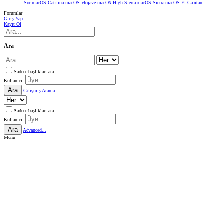
Sur
macOS Catalina
macOS Mojave
macOS High Sierra
macOS Sierra
macOS El Capitan
Forumlar
Giriş Yap
Kayıt Ol
Ara
Sadece başlıkları ara
Kullanıcı:
Ara
Gelişmiş Arama...
Sadece başlıkları ara
Kullanıcı:
Ara
Advanced...
Menü