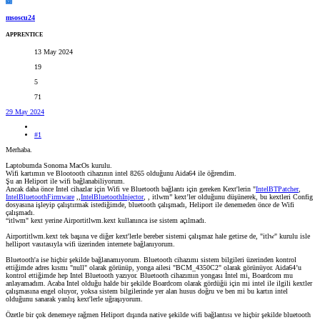
M
msoscu24
APPRENTICE
13 May 2024
19
5
71
29 May 2024
#1
Merhaba.
Laptobumda Sonoma MacOs kurulu.
Wifi kartımın ve Blootooth cihazının intel 8265 olduğunu Aida64 ile öğrendim.
Şu an Heliport ile wifi bağlanabiliyorum.
Ancak daha önce Intel cihazlar için Wifi ve Bluetooth bağlantı için gereken Kext'lerin "
IntelBTPatcher
,
IntelBluetoothFirmware
,,
IntelBluetoothInjector
, , itlwm” kext’ler olduğunu düşünerek, bu kextleri Config
dosyasına işleyip çalıştırmak istediğimde, bluetooth çalışmadı, Heliport ile denemeden önce de Wifi
çalışmadı.
“itlwm" kext yerine Airportitlwm.kext kullanınca ise sistem açılmadı.
Airportitlwm.kext tek başına ve diğer kext'lerle bereber sistemi çalışmaz hale getirse de, "itlw" kurulu isle
helliport vasıtasıyla wifi üzerinden internete bağlanıyorum.
Bluetooth'a ise hiçbir şekilde bağlanamıyorum. Bluetooth cihazımı sistem bilgileri üzerinden kontrol
ettiğimde adres kısmı "null" olarak görünüp, yonga ailesi "BCM_4350C2" olarak görünüyor. Aida64’u
kontrol ettiğimde hep Intel Bluetooth yazıyor. Bluetooth cihazımın yongası İntel mi, Boardcom mu
anlayamadım. Acaba Intel olduğu halde bir şekilde Boardcom olarak gördüğü için mi intel ile ilgili kextler
çalışmasına engel oluyor, yoksa sistem bilgilerinde yer alan husus doğru ve ben mi bu kartın intel
olduğunu sanarak yanlış kext'lerle uğraşıyorum.
Özetle bir çok denemeye rağmen Heliport dışında native şekilde wifi bağlantısı ve hiçbir şekilde bluetooth