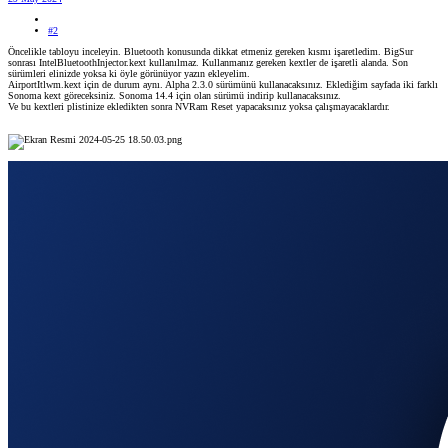
#2
Öncelikle tabloyu inceleyin. Bluetooth konusunda dikkat etmeniz gereken kısmı işaretledim. BigSur
sonrası IntelBluetoothInjector.kext kullanılmaz. Kullanmanız gereken kextler de işaretli alanda. Son
sürümleri elinizde yoksa ki öyle görünüyor yazın ekleyelim.
AirportItlwm.kext için de durum aynı. Alpha 2.3.0 sürümünü kullanacaksınız. Eklediğim sayfada iki farklı
Sonoma kext göreceksiniz. Sonoma 14.4 için olan sürümü indirip kullanacaksınız.
Ve bu kextleri plistinize ekledikten sonra NVRam Reset yapacaksınız yoksa çalışmayacaklardır.