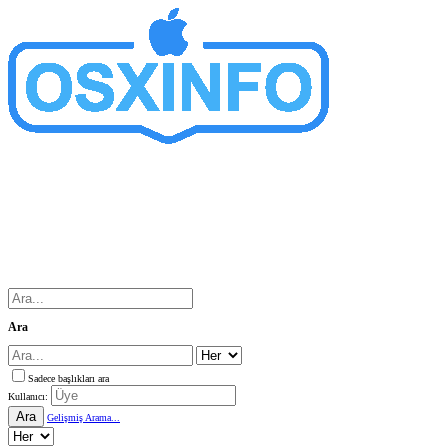
Ara
Sadece başlıkları ara
Kullanıcı:
Ara
Gelişmiş Arama...