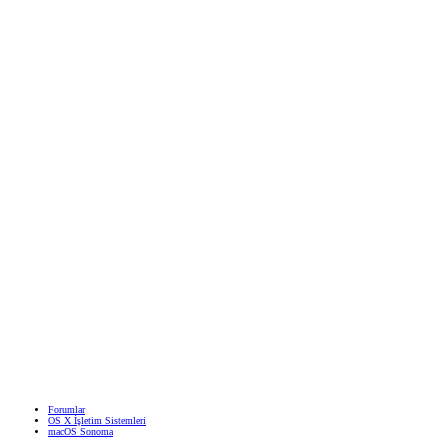
Forumlar
OS X İşletim Sistemleri
macOS Sonoma