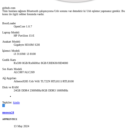
github.com
Tüm bunlara rağmen Bluetooth çalışmıyorsa Usb sorunu var demektir ki Usb eşleme yapmanız gerekir. Bu
konu ile ilgili rehber forumda vardır.
BootLoader
OpenCore 1.0.7
Laptop Modeli
HP Pavilion 15-E
Anakart Modeli
Gigabyte H310M S2H
İşlemci Modeli
i3 3110M/ i3 8100
Grafik Kartı
Rx590 8GB/Rx6600xt 8GB/UHD630/HD4000
Ses Kartı Modeli
ALC887/ALC269
Ağ Aygıtları
Atheros9285 Usb Wifi TL722N RTL8111/RTL8100
Disk ve RAM
24GB DDR4 2300MHz/8GB DDR3 1600MHz
Tepkiler:
kindo
M
msoscu24
APPRENTICE
13 May 2024