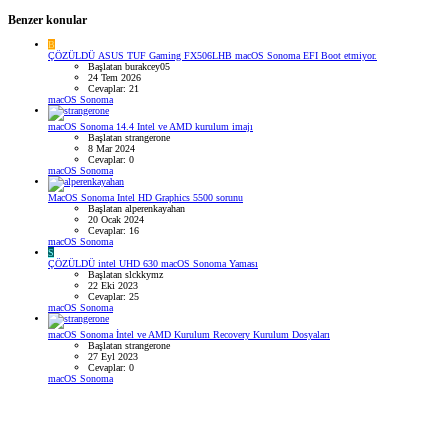
Benzer konular
B
ÇÖZÜLDÜ
ASUS TUF Gaming FX506LHB macOS Sonoma EFI Boot etmiyor.
Başlatan burakcey05
24 Tem 2026
Cevaplar: 21
macOS Sonoma
macOS Sonoma 14.4 Intel ve AMD kurulum imajı
Başlatan strangerone
8 Mar 2024
Cevaplar: 0
macOS Sonoma
MacOS Sonoma Intel HD Graphics 5500 sorunu
Başlatan alperenkayahan
20 Ocak 2024
Cevaplar: 16
macOS Sonoma
S
ÇÖZÜLDÜ
intel UHD 630 macOS Sonoma Yaması
Başlatan slckkymz
22 Eki 2023
Cevaplar: 25
macOS Sonoma
macOS Sonoma İntel ve AMD Kurulum Recovery Kurulum Dosyaları
Başlatan strangerone
27 Eyl 2023
Cevaplar: 0
macOS Sonoma