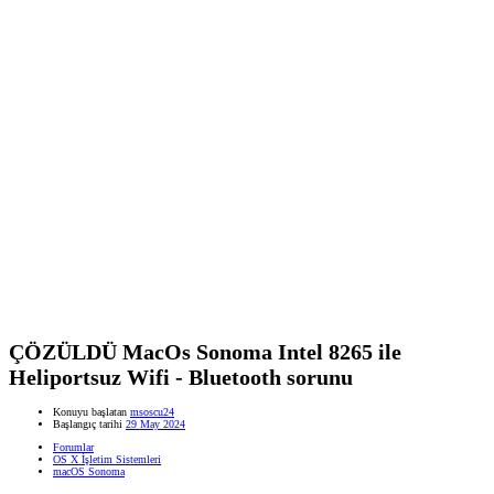
ÇÖZÜLDÜ
MacOs Sonoma Intel 8265 ile
Heliportsuz Wifi - Bluetooth sorunu
Konuyu başlatan
msoscu24
Başlangıç tarihi
29 May 2024
Forumlar
OS X İşletim Sistemleri
macOS Sonoma