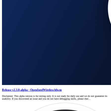
Release v2.3.0-alpha · OpenIntelWireless/itlwm
Disclaimer: This alpha version is for testing only. It is not ready for daily use and we do not guarantee its
usability. If you discovered an issue and you do not have debugging skills, please chec...