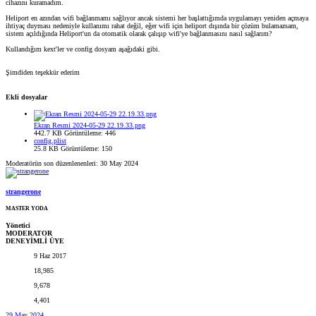
cihazını kuramadım.
Heliport en azından wifi bağlanmamı sağlıyor ancak sistemi her başlattığımda uygulamayı yeniden açmaya
ihtiyaç duyması nedeniyle kullanımı rahat değil, eğer wifi için heliport dışında bir çözüm bulamazsam,
sistem açıldığında Heliport'un da otomatik olarak çalışıp wifi'ye bağlanmasını nasıl sağlarım?
Kullandığım kext'ler ve config dosyam aşağıdaki gibi.
Şimdiden teşekkür ederim
Ekli dosyalar
Ekran Resmi 2024-05-29 22.19.33.png
442.7 KB
Görüntüleme: 446
config.plist
25.8 KB
Görüntüleme: 150
Moderatörün son düzenlenenleri:
30 May 2024
strangerone
MASTER YODA
Yönetici
MODERATOR
DENEYİMLİ ÜYE
9 Haz 2017
18,985
9,678
4,401
29 May 2024