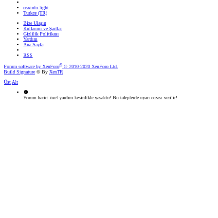
osxinfo-light
Turkce (TR)
Bize Ulaşın
Kullanım ve Şartlar
Gizlilik Politikası
Yardım
Ana Sayfa
RSS
®
Forum software by XenForo
© 2010-2020 XenForo Ltd.
Build Signature
© By
XenTR
Üst
Alt
Forum harici özel yardım kesinlikle yasaktır! Bu taleplerde uyarı cezası verilir!