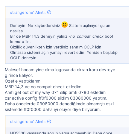
strangerone' Alıntı:
Deneyin. Ne kaybedersiniz
Sistem açılmıyor şu an
nasılsa.
Bir de MBP 14.3 deneyin yalnız
-no_compat_check
boot
komutu ile.
Gizlilik güvenlikten izin verdiniz sanırım OCLP için.
Olmazsa sistemi açın yamayı revert edin. Yeniden başlatıp
OCLP deneyin.
Malesef hocam yine elma logosunda ekran kartı devreye
girince kalıyor.
Özetle yaptıklarım;
MBP 14,3 ve no compat check ekledim
Amfi get out of my way 0x1 silip amfi 0x80 ekledim
csr active config ff0f0000 sildim 03080000 yaptım.
Daha öncelerde 03080000 denediğimde olmamıştı eski
sistemde ff0f0000 daha iyi oluyor diye biliyorum.
strangerone' Alıntı:
HD5500 yamasında sorun varsa açmayabilir. Daha önce