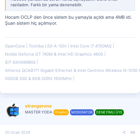
rastladım. Farklı bir yama denenebilir.
Hocam OCLP den önce sistem bu yamayla açıldı ama 4MB idi.
Şuan sistem hiç açılmıyor.
OpenCore
Toshiba L50-A-1DH
Intel Core i7 4700MQ
Nvidia Geforce GT 740M & Intel HD Graphics 4600
IDT 92HX99BXX
Atheros QCA8171 Gigabit Ethernet & Intel Centrino Wireless N-103
500GB SSD & 8GB DDR3 1600MHz
strangerone
MASTER YODA
Yönetici
MODERATOR
DENEYİMLİ ÜYE
20 Ocak 2024
#8