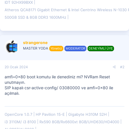
IDT 92HX99BXX
Atheros QCA8171 Gigabit Ethernet & Intel Centrino Wireless N-103
500GB SSD & 8GB DDR3 1600MHz
strangerone
MASTER YODA
Yönetici
MODERATOR
DENEYİMLİ ÜYE
20 Ocak 2024
#2
amfi=0x80 boot komutu ile denediniz mi? NVRam Reset
unutmayın.
SIP kapalı csr-active-config/ 03080000 ve amfi=0x80 ile
açılmalı.
OpenCore 1.0.7
HP Pavilion 15-E
Gigabyte H310M S2H
i3 3110M/ i3 8100
Rx590 8GB/Rx6600xt 8GB/UHD630/HD4000