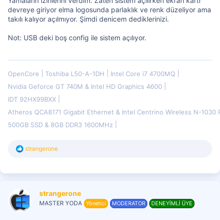
Yamaların izinlerini verdim. Zaten sistem açılırken ekran kartı
devreye giriyor elma logosunda parlaklık ve renk düzeliyor ama
takılı kalıyor açılmıyor. Şimdi denicem dediklerinizi.
Not: USB deki boş config ile sistem açılıyor.
OpenCore
Toshiba L50-A-1DH
Intel Core i7 4700MQ
Nvidia Geforce GT 740M & Intel HD Graphics 4600
IDT 92HX99BXX
Atheros QCA8171 Gigabit Ethernet & Intel Centrino Wireless N-103
500GB SSD & 8GB DDR3 1600MHz
T
strangerone
e
p
k
i
l
strangerone
e
r
MASTER YODA
Yönetici
MODERATOR
DENEYİMLİ ÜYE
: