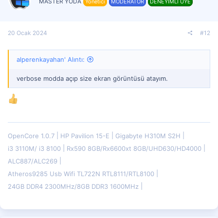
MASTER YODA
Yönetici
MODERATOR
DENEYİMLİ ÜYE
20 Ocak 2024
#12
alperenkayahan' Alıntı:
verbose modda açıp size ekran görüntüsü atayım.
OpenCore 1.0.7
HP Pavilion 15-E
Gigabyte H310M S2H
i3 3110M/ i3 8100
Rx590 8GB/Rx6600xt 8GB/UHD630/HD4000
ALC887/ALC269
Atheros9285 Usb Wifi TL722N RTL8111/RTL8100
24GB DDR4 2300MHz/8GB DDR3 1600MHz