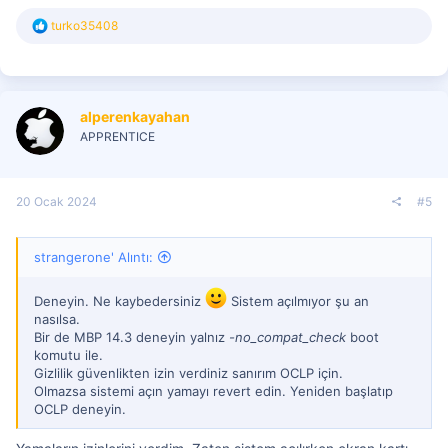
T
turko35408
e
p
k
i
l
alperenkayahan
e
r
APPRENTICE
:
20 Ocak 2024
#5
strangerone' Alıntı:
Deneyin. Ne kaybedersiniz
Sistem açılmıyor şu an
nasılsa.
Bir de MBP 14.3 deneyin yalnız
-no_compat_check
boot
komutu ile.
Gizlilik güvenlikten izin verdiniz sanırım OCLP için.
Olmazsa sistemi açın yamayı revert edin. Yeniden başlatıp
OCLP deneyin.