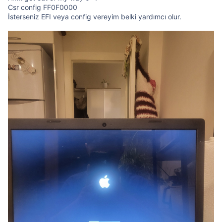
Ekli dosyayı görüntüle 52478
Csr config FF0F0000
Öyledir mutlaka ama yine de kontrol edin.
İsterseniz EFI veya config vereyim belki yardımcı olur.
Misc > Security > SecureBootModel > Disabled