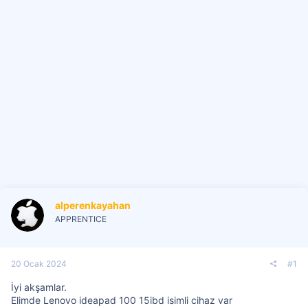
i
alperenkayahan
APPRENTICE
20 Ocak 2024
#1
İyi akşamlar.
Elimde Lenovo ideapad 100 15ibd isimli cihaz var