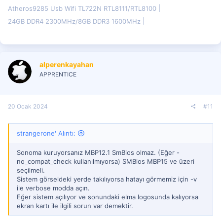
Atheros9285 Usb Wifi TL722N RTL8111/RTL8100
24GB DDR4 2300MHz/8GB DDR3 1600MHz
alperenkayahan
APPRENTICE
20 Ocak 2024
#11
strangerone' Alıntı:
Sonoma kuruyorsanız MBP12.1 SmBios olmaz. (Eğer -
no_compat_check kullanılmıyorsa) SMBios MBP15 ve üzeri
seçilmeli.
Sistem görseldeki yerde takılıyorsa hatayı görmemiz için -v
ile verbose modda açın.
Eğer sistem açılıyor ve sonundaki elma logosunda kalıyorsa
ekran kartı ile ilgili sorun var demektir.