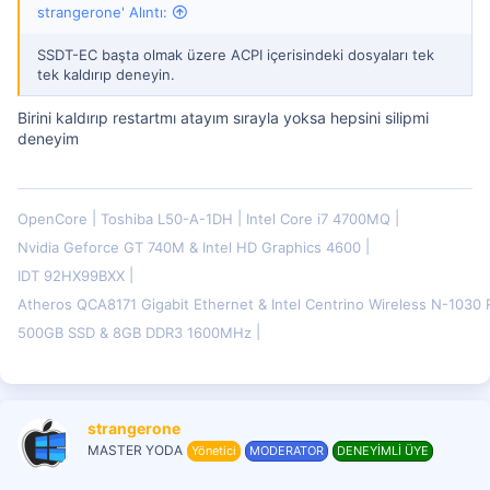
strangerone' Alıntı:
SSDT-EC başta olmak üzere ACPI içerisindeki dosyaları tek
tek kaldırıp deneyin.
Birini kaldırıp restartmı atayım sırayla yoksa hepsini silipmi
deneyim
OpenCore
Toshiba L50-A-1DH
Intel Core i7 4700MQ
Nvidia Geforce GT 740M & Intel HD Graphics 4600
IDT 92HX99BXX
Atheros QCA8171 Gigabit Ethernet & Intel Centrino Wireless N-103
500GB SSD & 8GB DDR3 1600MHz
strangerone
MASTER YODA
Yönetici
MODERATOR
DENEYİMLİ ÜYE