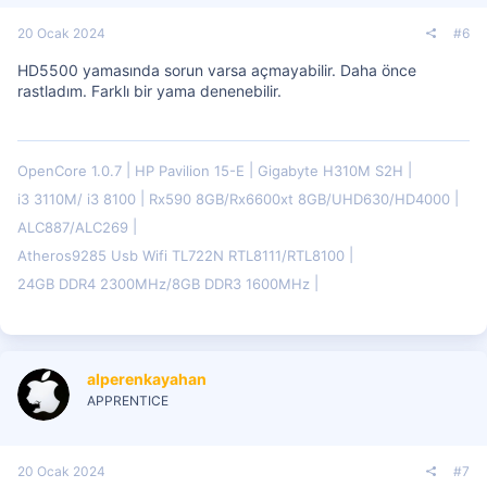
20 Ocak 2024
#6
HD5500 yamasında sorun varsa açmayabilir. Daha önce
rastladım. Farklı bir yama denenebilir.
OpenCore 1.0.7
HP Pavilion 15-E
Gigabyte H310M S2H
i3 3110M/ i3 8100
Rx590 8GB/Rx6600xt 8GB/UHD630/HD4000
ALC887/ALC269
Atheros9285 Usb Wifi TL722N RTL8111/RTL8100
24GB DDR4 2300MHz/8GB DDR3 1600MHz
alperenkayahan
APPRENTICE
20 Ocak 2024
#7