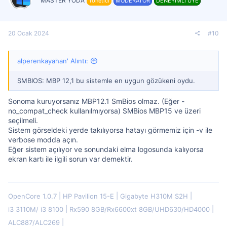
MASTER YODA
Yönetici
MODERATOR
DENEYİMLİ ÜYE
20 Ocak 2024
#10
alperenkayahan' Alıntı:
SMBIOS: MBP 12,1 bu sistemle en uygun gözükeni oydu.
Sonoma kuruyorsanız MBP12.1 SmBios olmaz. (Eğer -
no_compat_check kullanılmıyorsa) SMBios MBP15 ve üzeri
seçilmeli.
Sistem görseldeki yerde takılıyorsa hatayı görmemiz için -v ile
verbose modda açın.
Eğer sistem açılıyor ve sonundaki elma logosunda kalıyorsa
ekran kartı ile ilgili sorun var demektir.
OpenCore 1.0.7
HP Pavilion 15-E
Gigabyte H310M S2H
i3 3110M/ i3 8100
Rx590 8GB/Rx6600xt 8GB/UHD630/HD4000
ALC887/ALC269