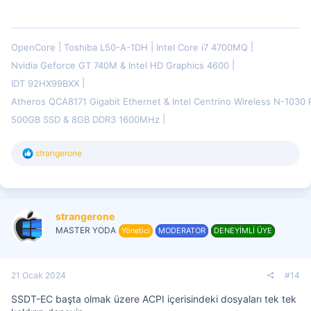
OpenCore
Toshiba L50-A-1DH
Intel Core i7 4700MQ
Nvidia Geforce GT 740M & Intel HD Graphics 4600
IDT 92HX99BXX
Atheros QCA8171 Gigabit Ethernet & Intel Centrino Wireless N-103
500GB SSD & 8GB DDR3 1600MHz
T
strangerone
e
p
k
i
l
strangerone
e
r
MASTER YODA
Yönetici
MODERATOR
DENEYİMLİ ÜYE
:
21 Ocak 2024
#14
SSDT-EC başta olmak üzere ACPI içerisindeki dosyaları tek tek