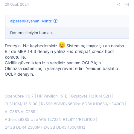
20 Ocak 2024
#4
alperenkayahan' Alıntı:
Denemelimiyim bunları.
Deneyin. Ne kaybedersiniz
Sistem açılmıyor şu an nasılsa.
Bir de MBP 14.3 deneyin yalnız
-no_compat_check
boot
komutu ile.
Gizlilik güvenlikten izin verdiniz sanırım OCLP için.
Olmazsa sistemi açın yamayı revert edin. Yeniden başlatıp
OCLP deneyin.
OpenCore 1.0.7
HP Pavilion 15-E
Gigabyte H310M S2H
i3 3110M/ i3 8100
Rx590 8GB/Rx6600xt 8GB/UHD630/HD4000
ALC887/ALC269
Atheros9285 Usb Wifi TL722N RTL8111/RTL8100
24GB DDR4 2300MHz/8GB DDR3 1600MHz