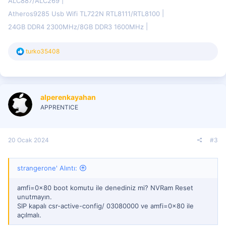
ALC887/ALC269
Atheros9285 Usb Wifi TL722N RTL8111/RTL8100
24GB DDR4 2300MHz/8GB DDR3 1600MHz
T
turko35408
e
p
k
i
l
alperenkayahan
e
r
APPRENTICE
:
20 Ocak 2024
#3
strangerone' Alıntı:
amfi=0x80 boot komutu ile denediniz mi? NVRam Reset
unutmayın.
SIP kapalı csr-active-config/ 03080000 ve amfi=0x80 ile
açılmalı.