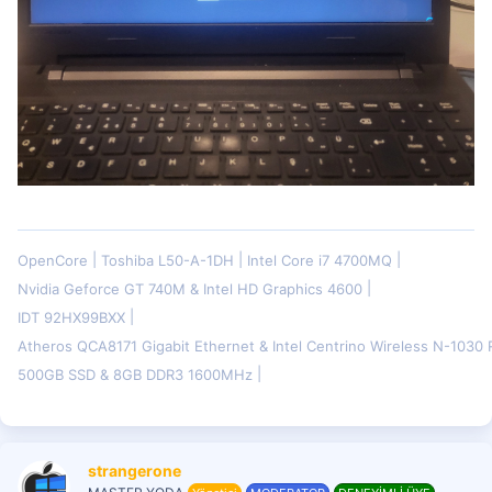
OpenCore
Toshiba L50-A-1DH
Intel Core i7 4700MQ
Nvidia Geforce GT 740M & Intel HD Graphics 4600
IDT 92HX99BXX
Atheros QCA8171 Gigabit Ethernet & Intel Centrino Wireless N-103
500GB SSD & 8GB DDR3 1600MHz
strangerone