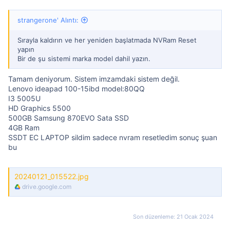
strangerone' Alıntı:
Sırayla kaldırın ve her yeniden başlatmada NVRam Reset
yapın
Bir de şu sistemi marka model dahil yazın.
Tamam deniyorum. Sistem imzamdaki sistem değil.
Lenovo ideapad 100-15ibd model:80QQ
I3 5005U
HD Graphics 5500
500GB Samsung 870EVO Sata SSD
4GB Ram
SSDT EC LAPTOP sildim sadece nvram resetledim sonuç şuan
bu
20240121_015522.jpg
drive.google.com
Son düzenleme:
21 Ocak 2024