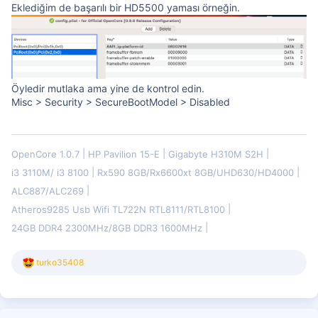
Eklediğim de başarılı bir HD5500 yaması örneğin.
Öyledir mutlaka ama yine de kontrol edin.
Misc > Security > SecureBootModel > Disabled
OpenCore 1.0.7
HP Pavilion 15-E
Gigabyte H310M S2H
i3 3110M/ i3 8100
Rx590 8GB/Rx6600xt 8GB/UHD630/HD4000
ALC887/ALC269
Atheros9285 Usb Wifi TL722N RTL8111/RTL8100
24GB DDR4 2300MHz/8GB DDR3 1600MHz
T
turko35408
e
p
k
i