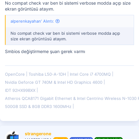
No compat check var ben bi sistemi verbose modda açıp size
ekran görüntüsü atayım.
alperenkayahan' Alıntı:
No compat check var ben bi sistemi verbose modda açıp
size ekran görüntüsü atayım.
Smbios değiştirmeme şuan gerek varmı
OpenCore
Toshiba L50-A-1DH
Intel Core i7 4700MQ
Nvidia Geforce GT 740M & Intel HD Graphics 4600
IDT 92HX99BXX
Atheros QCA8171 Gigabit Ethernet & Intel Centrino Wireless N-103
500GB SSD & 8GB DDR3 1600MHz
strangerone