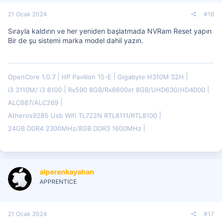
21 Ocak 2024
#16
Sırayla kaldırın ve her yeniden başlatmada NVRam Reset yapın
Bir de şu sistemi marka model dahil yazın.
OpenCore 1.0.7
HP Pavilion 15-E
Gigabyte H310M S2H
i3 3110M/ i3 8100
Rx590 8GB/Rx6600xt 8GB/UHD630/HD4000
ALC887/ALC269
Atheros9285 Usb Wifi TL722N RTL8111/RTL8100
24GB DDR4 2300MHz/8GB DDR3 1600MHz
alperenkayahan
APPRENTICE
21 Ocak 2024
#17