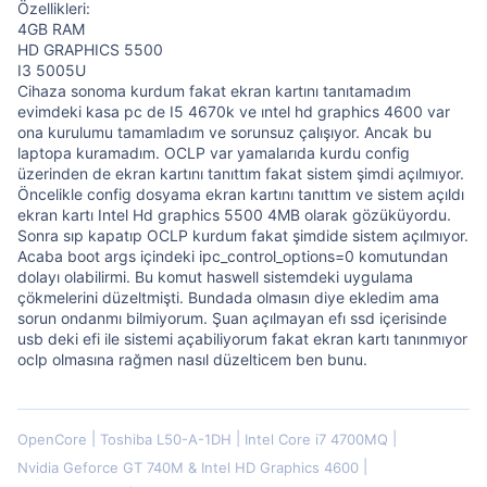
Özellikleri:
4GB RAM
HD GRAPHICS 5500
I3 5005U
Cihaza sonoma kurdum fakat ekran kartını tanıtamadım
evimdeki kasa pc de I5 4670k ve ıntel hd graphics 4600 var
ona kurulumu tamamladım ve sorunsuz çalışıyor. Ancak bu
laptopa kuramadım. OCLP var yamalarıda kurdu config
üzerinden de ekran kartını tanıttım fakat sistem şimdi açılmıyor.
Öncelikle config dosyama ekran kartını tanıttım ve sistem açıldı
ekran kartı Intel Hd graphics 5500 4MB olarak gözüküyordu.
Sonra sıp kapatıp OCLP kurdum fakat şimdide sistem açılmıyor.
Acaba boot args içindeki ipc_control_options=0 komutundan
dolayı olabilirmi. Bu komut haswell sistemdeki uygulama
çökmelerini düzeltmişti. Bundada olmasın diye ekledim ama
sorun ondanmı bilmiyorum. Şuan açılmayan efı ssd içerisinde
usb deki efi ile sistemi açabiliyorum fakat ekran kartı tanınmıyor
oclp olmasına rağmen nasıl düzelticem ben bunu.
OpenCore
Toshiba L50-A-1DH
Intel Core i7 4700MQ
Nvidia Geforce GT 740M & Intel HD Graphics 4600