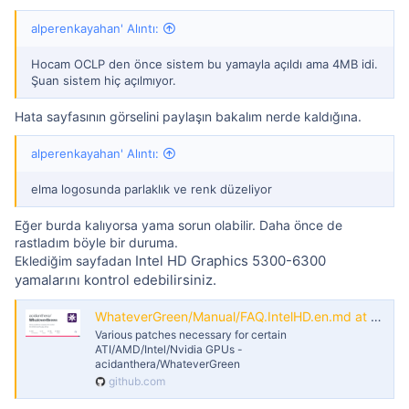
alperenkayahan' Alıntı:
Hocam OCLP den önce sistem bu yamayla açıldı ama 4MB idi.
Şuan sistem hiç açılmıyor.
Hata sayfasının görselini paylaşın bakalım nerde kaldığına.
alperenkayahan' Alıntı:
elma logosunda parlaklık ve renk düzeliyor
Eğer burda kalıyorsa yama sorun olabilir. Daha önce de
rastladım böyle bir duruma.
Intel HD Graphics 5300-6300
Eklediğim sayfadan
yamalarını kontrol edebilirsiniz.
WhateverGreen/Manual/FAQ.IntelHD.en.md at master · acidanthera/WhateverGreen
Various patches necessary for certain
ATI/AMD/Intel/Nvidia GPUs -
acidanthera/WhateverGreen
github.com