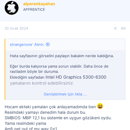
l
alperenkayahan
e
r
APPRENTICE
:
20 Ocak 2024
#9
strangerone' Alıntı:
Hata sayfasının görselini paylaşın bakalım nerde kaldığına.
Eğer burda kalıyorsa yama sorun olabilir. Daha önce de
rastladım böyle bir duruma.
Intel HD Graphics 5300-6300
Eklediğim sayfadan
yamalarını kontrol edebilirsiniz.
Genişletmek için tıkla ...
WhateverGreen/Manual/FAQ.IntelHD.en.md at master · acidanthera/WhateverGreen
Various patches necessary for certain
ATI/AMD/Intel/Nvidia GPUs -
Hocam ekteki yamaları çok anlayamadımda ben
acidanthera/WhateverGreen
Resimdeki yamayı denedim hala durum bu.
github.com
SMBIOS: MBP 12,1 bu sistemle en uygun gözükeni oydu.
Yama resimdeki yama
Eklediğim de başarılı bir HD5500 yaması örneğin.
Amfı get out of my way 0x1