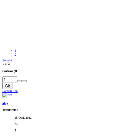
1
2
Sonraki
1 of 2
Sayfaya git
Git
Sonraki
Son
alpy
APPRENTICE
18 Ocak 2022
24
5