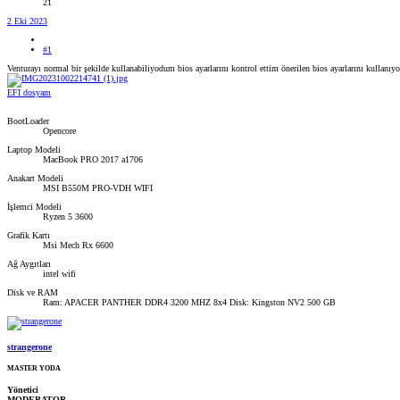
21
2 Eki 2023
#1
Venturayı normal bir şekilde kullanabiliyodum bios ayarlarını kontrol ettim önerilen bios ayarlarını kullanıy
EFI dosyam
BootLoader
Opencore
Laptop Modeli
MacBook PRO 2017 a1706
Anakart Modeli
MSI B550M PRO-VDH WIFI
İşlemci Modeli
Ryzen 5 3600
Grafik Kartı
Msi Mech Rx 6600
Ağ Aygıtları
intel wifi
Disk ve RAM
Ram: APACER PANTHER DDR4 3200 MHZ 8x4 Disk: Kingston NV2 500 GB
strangerone
MASTER YODA
Yönetici
MODERATOR