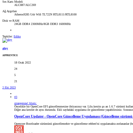
Ses Kartı Modeli
ALC887/ALC269
Ağ Aygıtları
Atheros9285 Usb Wifi TL722N RTL8111/RTL8100
Disk ve RAM
24GB DDR4 2300MHz/8GB DDR3 1600MHz
Tepkiler:
Ediko
alpy
APPRENTICE
18 Ocak 2022
24
5
21
2 Eki 2023
#3
strangerone' Alıntı:
Öncelikle bir OpenCore EFI güncellenmesine ihtiyacınız var. Lilu.kextin şu an 1.6.7 sürümü kulla
Diğer ana kextler de aynı durumda. Ekli sayfadaki uygulama ile güncelleme yapabilirsiniz. Sonrasın
OpenCore Updater - OpenCore Güncelleme Uygulaması (Güncelleme sürümü 0.8
Opencore Bootloader sürümünü güncellemekte ve güncelleme rehberi'ni uygulamakta zorlananlar (bu