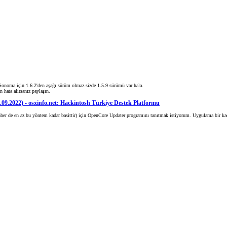
 Sonoma için 1.6.2'den aşağı sürüm olmaz sizde 1.5.9 sürümü var hala.
 hata alırsanız paylaşın.
9.2022) - osxinfo.net: Hackintosh Türkiye Destek Platformu
ber de en az bu yöntem kadar basittir) için OpenCore Updater programını tanıtmak istiyorum. Uygulama bir ka