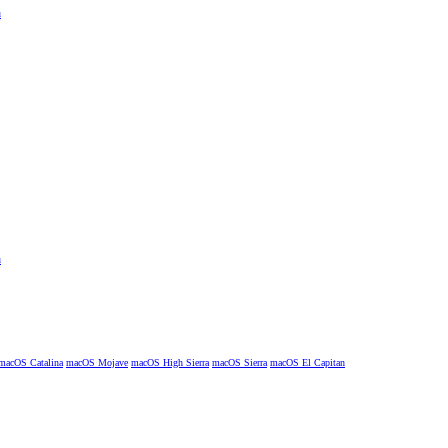
macOS Catalina
macOS Mojave
macOS High Sierra
macOS Sierra
macOS El Capitan