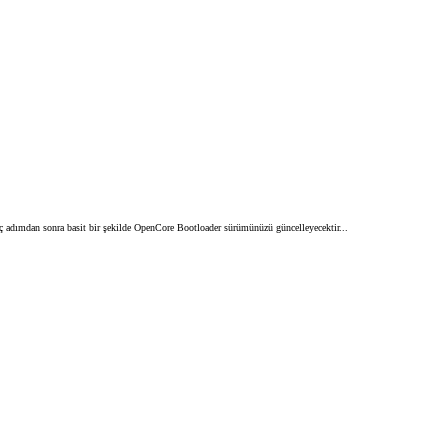
ç adımdan sonra basit bir şekilde OpenCore Bootloader sürümünüzü güncelleyecektir...