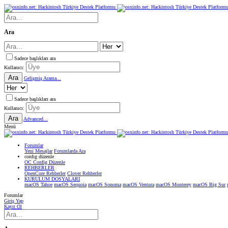
Ara
Sadece başlıkları ara
Kullanıcı:
Ara
Gelişmiş Arama...
Sadece başlıkları ara
Kullanıcı:
Ara
Advanced...
Menü
Forumlar
Yeni Mesajlar
Forumlarda Ara
confıg düzenle
OC Config Düzenle
REHBERLER
OpenCore Rehberler
Clover Rehberler
KURULUM DOSYALARI
macOS Tahoe
macOS Sequoia
macOS Sonoma
macOS Ventura
macOS Monterey
macOS Big Sur
Forumlar
Giriş Yap
Kayıt Ol