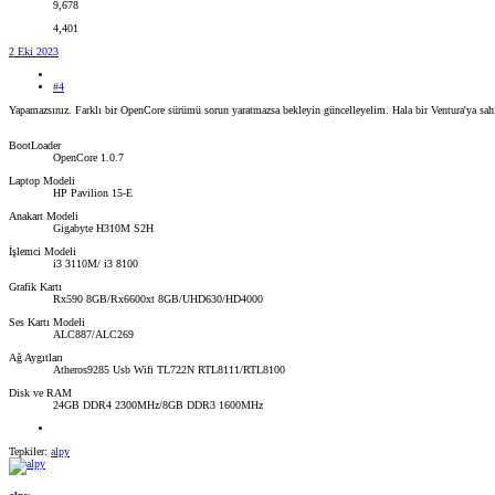
9,678
4,401
2 Eki 2023
#4
Yapamazsınız. Farklı bir OpenCore sürümü sorun yaratmazsa bekleyin güncelleyelim. Hala bir Ventura'ya sa
BootLoader
OpenCore 1.0.7
Laptop Modeli
HP Pavilion 15-E
Anakart Modeli
Gigabyte H310M S2H
İşlemci Modeli
i3 3110M/ i3 8100
Grafik Kartı
Rx590 8GB/Rx6600xt 8GB/UHD630/HD4000
Ses Kartı Modeli
ALC887/ALC269
Ağ Aygıtları
Atheros9285 Usb Wifi TL722N RTL8111/RTL8100
Disk ve RAM
24GB DDR4 2300MHz/8GB DDR3 1600MHz
Tepkiler:
alpy