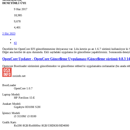
DENEYİMLİ ÜYE
9 Haz 2017
18,985
9,678
4,401
2 Eki 2023
#2
Öncelikle bir OpenCore EFI güncellenmesine ihtiyacınız var. Lilu.kextin şu an 1.6.7 sürümü kullanılıyor ki
Diğer ana kextler de aynı durumda. Ekli sayfadaki uygulama ile güncelleme yapabilirsiniz. Sonrasında deneyin
OpenCore Updater - OpenCore Güncelleme Uygulaması (Güncelleme sürümü 0.8.3 14.0
Opencore Bootloader sürümünü güncellemekte ve güncelleme rehberi'ni uygulamakta zorlananlar (bu arada reh
osxinfo.net
BootLoader
OpenCore 1.0.7
Laptop Modeli
HP Pavilion 15-E
Anakart Modeli
Gigabyte H310M S2H
İşlemci Modeli
i3 3110M/ i3 8100
Grafik Kartı
Rx590 8GB/Rx6600xt 8GB/UHD630/HD4000