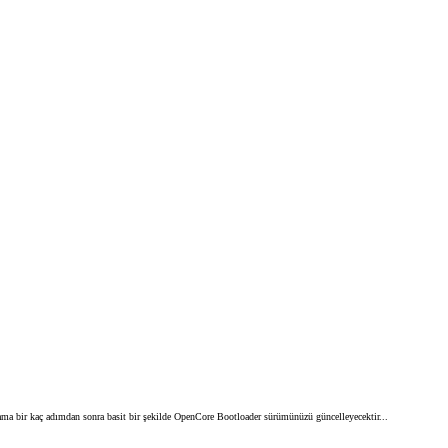
ma bir kaç adımdan sonra basit bir şekilde OpenCore Bootloader sürümünüzü güncelleyecektir...