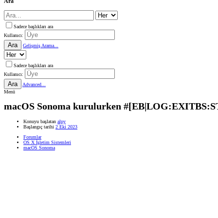
Ara
Sadece başlıkları ara
Kullanıcı:
Ara
Gelişmiş Arama...
Sadece başlıkları ara
Kullanıcı:
Ara
Advanced...
Menü
macOS Sonoma kurulurken #[EB|LOG:EXITBS:S
Konuyu başlatan
alpy
Başlangıç tarihi
2 Eki 2023
Forumlar
OS X İşletim Sistemleri
macOS Sonoma