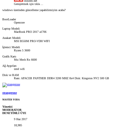
osxinfo.net
Genişletmek için tıkla ...
windows üzerinden güncelleme yapabilirmiyim acaba?
BootLoader
Opencore
Laptop Modeli
MacBook PRO 2017 a1706
Anakart Modeli
MSI B550M PRO-VDH WIFI
İşlemci Modeli
Ryzen 5 3600
Grafik Kartı
Msi Mech Rx 6600
Ağ Aygıtları
intel wifi
Disk ve RAM
Ram: APACER PANTHER DDR4 3200 MHZ 8x4 Disk: Kingston NV2 500 GB
strangerone
MASTER YODA
Yönetici
MODERATOR
DENEYİMLİ ÜYE
9 Haz 2017
18,985