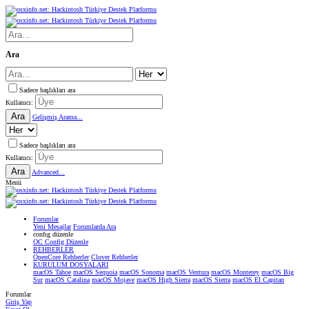
Ara
Sadece başlıkları ara
Kullanıcı:
Ara
Gelişmiş Arama...
Sadece başlıkları ara
Kullanıcı:
Ara
Advanced...
Menü
Forumlar
Yeni Mesajlar
Forumlarda Ara
confıg düzenle
OC Config Düzenle
REHBERLER
OpenCore Rehberler
Clover Rehberler
KURULUM DOSYALARI
macOS Tahoe
macOS Sequoia
macOS Sonoma
macOS Ventura
macOS Monterey
macOS Big
Sur
macOS Catalina
macOS Mojave
macOS High Sierra
macOS Sierra
macOS El Capitan
Forumlar
Giriş Yap