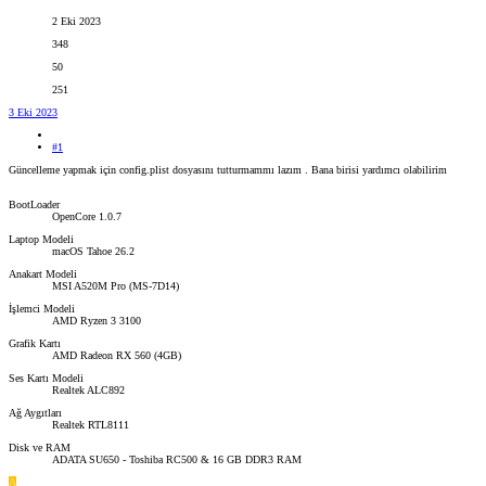
2 Eki 2023
348
50
251
3 Eki 2023
#1
Güncelleme yapmak için config.plist dosyasını tutturmammı lazım . Bana birisi yardımcı olabilirim
BootLoader
OpenCore 1.0.7
Laptop Modeli
macOS Tahoe 26.2
Anakart Modeli
MSI A520M Pro (MS-7D14)
İşlemci Modeli
AMD Ryzen 3 3100
Grafik Kartı
AMD Radeon RX 560 (4GB)
Ses Kartı Modeli
Realtek ALC892
Ağ Aygıtları
Realtek RTL8111
Disk ve RAM
ADATA SU650 - Toshiba RC500 & 16 GB DDR3 RAM
A