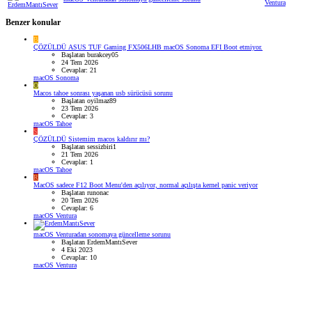
Ventura
Benzer konular
B
ÇÖZÜLDÜ
ASUS TUF Gaming FX506LHB macOS Sonoma EFI Boot etmiyor.
Başlatan burakcey05
24 Tem 2026
Cevaplar: 21
macOS Sonoma
O
Macos tahoe sonrası yaşanan usb sürücüsü sorunu
Başlatan oyilmaz89
23 Tem 2026
Cevaplar: 3
macOS Tahoe
S
ÇÖZÜLDÜ
Sistemim macos kaldırır mı?
Başlatan sessizbiri1
21 Tem 2026
Cevaplar: 1
macOS Tahoe
R
MacOS sadece F12 Boot Menu'den açılıyor, normal açılışta kernel panic veriyor
Başlatan runonac
20 Tem 2026
Cevaplar: 6
macOS Ventura
macOS Venturadan sonomaya güncelleme sorunu
Başlatan ErdemMantıSever
4 Eki 2023
Cevaplar: 10
macOS Ventura