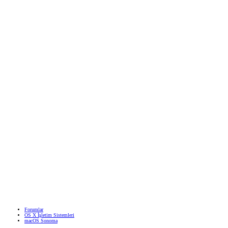
Forumlar
OS X İşletim Sistemleri
macOS Sonoma