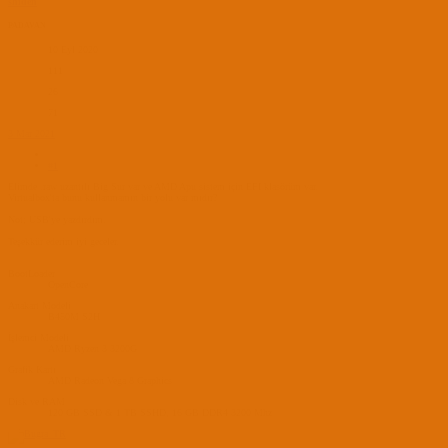
shiden
PADAVAN
10 Eyl 2020
111
26
71
3 Mar 2021
#1
Elimde .raw uzantılı Big Sur var ve AMD Apu sistem için EFI klasörüm var.
Virtualbox'ta bunu kullanmamın bir yolu var mıdır?
Not; USB'ye yazdırdım.
Teşekkür ederim iyi geceler.
BootLoader
OpenCore
Anakart Modeli
B450M S2H
İşlemci Modeli
AMD Ryzen 3 3200G
Grafik Kartı
AMD Radeon Vega 8 Graphics
Disk ve RAM
120 GB SSD & 1 TB SSHD, 16 GB DDR4 3200 Mhz