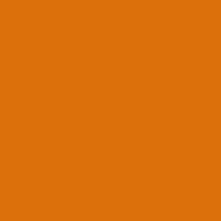
424
263
301
4 Mar 2021
#6
Script güzel yazılmış. Big Sur için değişiklikler yapılması lazım. Göz ucuyla baktım bir kaç değişken
değeri ve link değişimi ile olabilir. Fakat dediğim gibi göz ucuyla baktım. Ayrıca sistemin Catalinadan
sonra Big Sur'a güncellenebileceği yazıyor. Sadece Big Sur 11.0'dan 11.1'e yükseltme boot hatası
oluşturuyormuş. Ama önceki versiyonlardan bir update sorun çıkarmıyormuş.
BootLoader
OpenCore 0.6.8
Laptop Modeli
Monster Abra A5 v9.1.2
Anakart Modeli
Monster(Ami)
İşlemci Modeli
Intel Core i7 7700HQ | HM175 Chipset
Grafik Kartı
Intel HD Graphics 630 & Nvidia 1050M
Ses Kartı Modeli
Realtek ALC 269 | Realtek 8411B PCI Express Card Reader
Ağ Aygıtları
Realtek 8168/8111 Gigabit Ethernet Controller & Intel DualBand AC 8265
Disk ve RAM
Samsung 970 Evo Plus 500gb & Adata 8 GB DDR4 2133Mhz