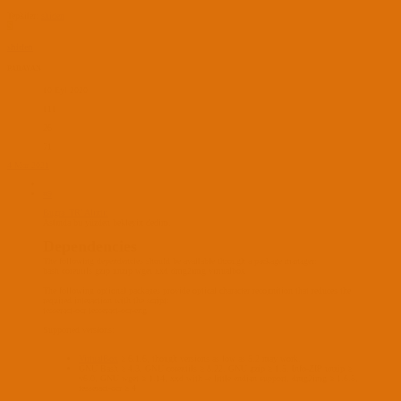
Tepkiler:
shiden
S
shiden
PADAVAN
10 Eyl 2020
111
26
71
4 Mar 2021
#9
Bugra_TR' Alıntı:
Aslında bu yüzden bekleyin dedim.
Dependencies
The following dependencies should be available through a package manager:
bash coreutils gzip unzip wget xxd dmg2img virtualbox
The following optional packages provide optical character recognition that reduces the
required interaction with the script:
tesseract-ocr tesseract-ocr-eng
Supported versions:
VirtualBox
≥ 6.1.6, though versions as low as 5.2 may work.
GNU Bash ≥ 4.3, GNU coreutils ≥ 8.22, GNU gzip ≥ 1.5, Info-ZIP unzip ≥
v6.0, GNU wget ≥ 1.14, xxd with -e little endian support, dmg2img ≥ 1.6.5,
tesseract-ocr ≥ 4