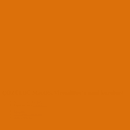
ÇÖZÜLDÜ
MacOS, VirtualBox'a nasıl kurulur?
Konuyu başlatan
shiden
Başlangıç tarihi
3 Mar 2021
Forumlar
OS X İşletim Sistemleri
macOS Big Sur