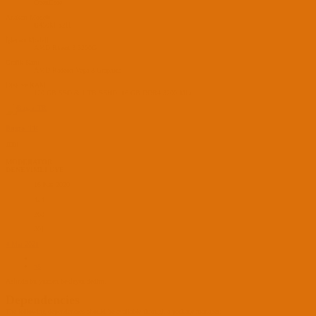
OpenCore
Anakart Modeli
B450M S2H
İşlemci Modeli
AMD Ryzen 3 3200G
Grafik Kartı
AMD Radeon Vega 8 Graphics
Disk ve RAM
120 GB SSD & 1 TB SSHD, 16 GB DDR4 3200 Mhz
Bugra_TR
JEDI
MODERATOR
DENEYİMLİ ÜYE
16 Kas 2020
424
263
301
4 Mar 2021
#8
Aslında bu yüzden bekleyin dedim.
Dependencies
The following dependencies should be available through a package manager: