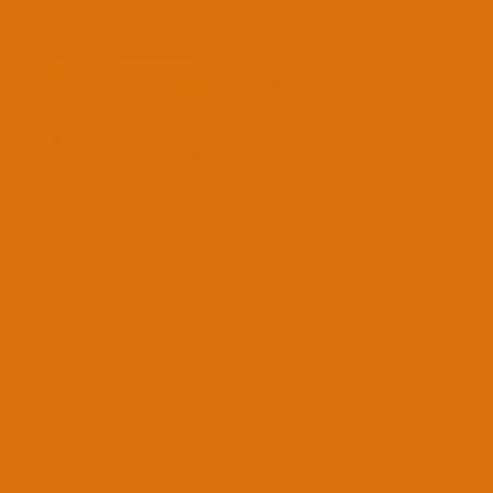
MacOS, AMD ekran kartı kullanımı
Başlatan fatihsyn
19 Kas 2018
Cevaplar: 5
Hackintosh Uyumlu Donanımlar
macOS, Harici Grafik Kartlarda Güç Yönetimini Aktif Etmek
Başlatan montezuma
3 May 2018
Cevaplar: 20
OS X INFO KÜTÜPHANESİ
C
ÇÖZÜLDÜ
MacOs, Windows HDD'nin C Bölümünü Görmüyor
Başlatan cnrzen
2 Ocak 2018
Cevaplar: 6
High Sierra