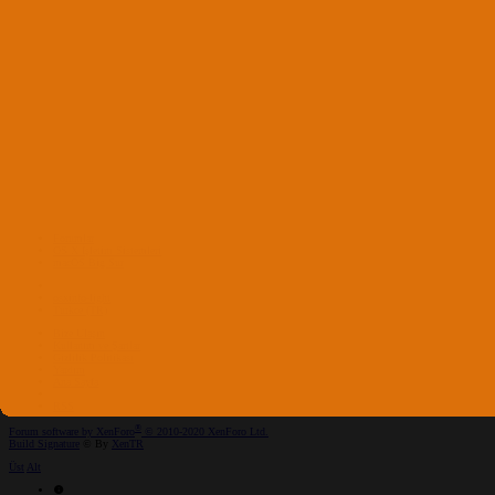
Forumlar
OS X İşletim Sistemleri
macOS Big Sur
osxinfo-light
Turkce (TR)
Bize Ulaşın
Kullanım ve Şartlar
Gizlilik Politikası
Yardım
Ana Sayfa
RSS
®
Forum software by XenForo
© 2010-2020 XenForo Ltd.
Build Signature
© By
XenTR
Üst
Alt