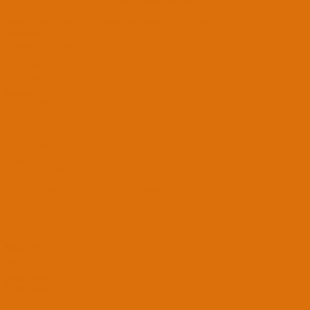
Gerek yok yüklemeyin, müsait olunca Windows için bakayım.
Genişletmek için tıkla ...
Tamamdır. Ben siz bulana kadar araştırmaya devam edeyim. Teşekkür ettim.
@Bugra_TR
sanırsam oldu.
Ama Cataline kuruyor galiba.
Son düzenleme:
3 Mar 2021
BootLoader
OpenCore
Anakart Modeli
B450M S2H
İşlemci Modeli
AMD Ryzen 3 3200G
Grafik Kartı
AMD Radeon Vega 8 Graphics
Disk ve RAM
120 GB SSD & 1 TB SSHD, 16 GB DDR4 3200 Mhz
Tepkiler:
Bugra_TR
Bugra_TR
JEDI
MODERATOR
DENEYİMLİ ÜYE
16 Kas 2020