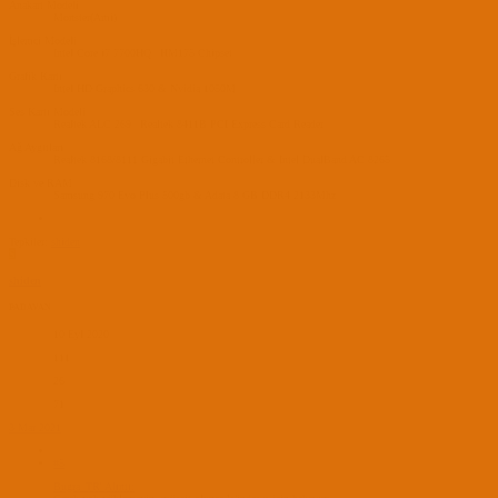
Anakart Modeli
Monster(Ami)
İşlemci Modeli
Intel Core i7 7700HQ | HM175 Chipset
Grafik Kartı
Intel HD Graphics 630 & Nvidia 1050M
Ses Kartı Modeli
Realtek ALC 269 | Realtek 8411B PCI Express Card Reader
Ağ Aygıtları
Realtek 8168/8111 Gigabit Ethernet Controller & Intel DualBand AC 8265
Disk ve RAM
Samsung 970 Evo Plus 500gb & Adata 8 GB DDR4 2133Mhz
Tepkiler:
shiden
S
shiden
PADAVAN
10 Eyl 2020
111
26
71
3 Mar 2021
#5
Bugra_TR' Alıntı: