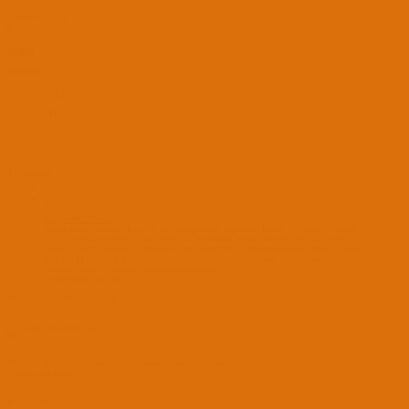
Tepkiler:
shiden
S
shiden
PADAVAN
10 Eyl 2020
111
26
71
4 Mar 2021
#7
Bugra_TR' Alıntı:
Script güzel yazılmış. Big Sur için değişiklikler yapılması lazım. Göz ucuyla baktım
bir kaç değişken değeri ve link değişimi ile olabilir. Fakat dediğim gibi göz ucuyla
baktım. Ayrıca sistemin Catalinadan sonra Big Sur'a güncellenebileceği yazıyor. Sadece
Big Sur 11.0'dan 11.1'e yükseltme boot hatası oluşturuyormuş. Ama önceki
versiyonlardan bir update sorun çıkarmıyormuş.
Genişletmek için tıkla ...
Ben şu hatayı alıp duruyorum.
Yönetici olarak çalıştırdım, .sh dosyasına chmod u+x yetkileri verdim.
Yine de düzelmedi.
BootLoader