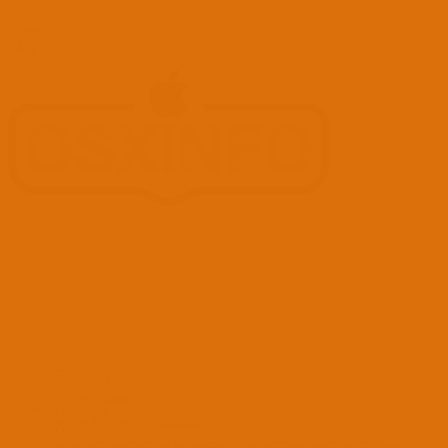
Sadece başlıkları ara
Kullanıcı:
Ara
Advanced...
Menü
Forumlar
Yeni Mesajlar
Forumlarda Ara
confıg düzenle
OC Config Düzenle
REHBERLER
OpenCore Rehberler
Clover Rehberler
KURULUM DOSYALARI
macOS Tahoe
macOS Sequoia
macOS Sonoma
macOS Ventura
macOS Monterey
macOS Big