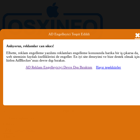
AD Engelleyici Tespit Edildi
Anlıyoruz, reklamlar can sıkıcı!
Elbette, reklam engelleme yazılımı reklamları engelleme konusunda harika bir iş çıkarsa da,
web sitemizin faydalı özelliklerini de engeller. En iyi site deneyimi ve bize destek olmak için
lütfen AdBlocker’ınızı devre dışı bırakın.
AD Reklam Engelleyiciyi Devre Dışı Bıraktım
Hayır teşekkürler
Ara
Sadece başlıkları ara
Kullanıcı:
Ara
Gelişmiş Arama...