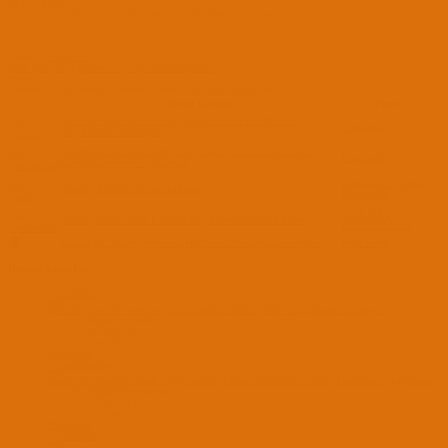
Disk ve RAM
120 GB SSD & 1 TB SSHD, 16 GB DDR4 3200 Mhz
Tepkiler:
Bugra_TR
Yanıt için giriş yapmanız veya üye olmanız gerekir.
Paylaş:
Facebook
Twitter
Reddit
Pinterest
Tumblr
WhatsApp
E-posta
Link
Benzer konular
Forum
QTiASL | macOS, Windows, Linux üzerinde DSDT,SSDT
Programlar
dosyalarınızı düzenleyin!
Araçlar
OC Auxiliary Tools | Win, macOS, Linux Üzerinde OC
Programlar
Config Düzenleme Uygulaması
Hackintosh Uyumlu
MacOS, AMD ekran kartı kullanımı
Donanımlar
OS X INFO
macOS, Harici Grafik Kartlarda Güç Yönetimini Aktif Etmek
KÜTÜPHANESİ
C
ÇÖZÜLDÜ
MacOs, Windows HDD'nin C Bölümünü Görmüyor
High Sierra
Benzer konular
QTiASL | macOS, Windows, Linux üzerinde DSDT,SSDT dosyalarınızı düzenleyin!
Başlatan tahaklkt
10 May 2021
Cevaplar: 3
Programlar
Araçlar
OC Auxiliary Tools | Win, macOS, Linux Üzerinde OC Config Düzenleme Uygulaması
Başlatan montezuma
13 Nis 2021
Cevaplar: 23
Programlar