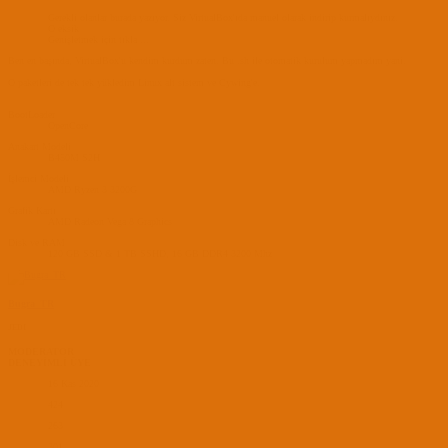
Gerekli olanlar burada yazıyor. Siz VirtualBox'ıda manuel olarak indirip kurmalıydınız.
O eksik
Genişletmek için tıkla ...
Ben en başında, VirtualBox'u kendim kurdum zaten. Bu .sh ile otomatik kurulum yapmadım yani.
O paketleri de tek tek yükledim Linux alt sistem ve Cywing'e.
BootLoader
OpenCore
Anakart Modeli
B450M S2H
İşlemci Modeli
AMD Ryzen 3 3200G
Grafik Kartı
AMD Radeon Vega 8 Graphics
Disk ve RAM
120 GB SSD & 1 TB SSHD, 16 GB DDR4 3200 Mhz
Bugra_TR
JEDI
MODERATOR
DENEYİMLİ ÜYE
16 Kas 2020
424
263
301