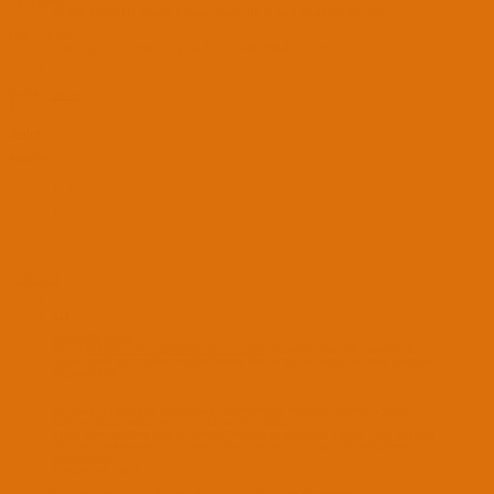
Ağ Aygıtları
Realtek 8168/8111 Gigabit Ethernet Controller & Intel DualBand AC 8265
Disk ve RAM
Samsung 970 Evo Plus 500gb & Adata 8 GB DDR4 2133Mhz
Tepkiler:
shiden
S
shiden
PADAVAN
10 Eyl 2020
111
26
71
4 Mar 2021
#11
Bugra_TR' Alıntı:
Burayı
Releases · myspaghetti/macos-virtualbox
okumamışsınız. Siz yinede etrafa
bakının belki başka şeyler de bulabilirsiniz. Ben de müsait olunca bir şeyler bulursam
bilgilendiririm.
Bir dakika ya gece gece yorgunluktan görememişim. Windows üzerinde Cywing
kullanıyordunuz doğru, ben bir an Linux gibi gördüm.
Şimdi zaten problemi program kendisi belirtmiş ve çözümünü yazmış. Sizin aldığınız
gibi dosya bulunamadı hatası verirse, dosya yolunu orada yazan gibi değiştirmeniz
gerekiyormuş.
Genişletmek için tıkla ...
Cywing ile kuramadım açıkçası. Ben de sıfırdan Linux alt sistem ile denedim.