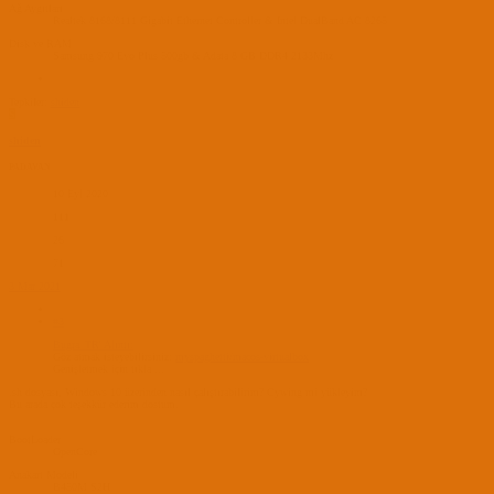
Ağ Aygıtları
Realtek 8168/8111 Gigabit Ethernet Controller & Intel DualBand AC 8265
Disk ve RAM
Samsung 970 Evo Plus 500gb & Adata 8 GB DDR4 2133Mhz
Tepkiler:
shiden
S
shiden
PADAVAN
10 Eyl 2020
111
26
71
3 Mar 2021
#3
Bugra_TR' Alıntı:
Göz atmak isteyebilirsiniz:
myspaghetti/macos-virtualbox
Genişletmek için tıkla ...
.sh dosyası, Windows 10 üzerinden nasıl çalıştırabilirim? Cywing mi yükleyim?
Bu arada çok teşekkür ederim dostum.
BootLoader
OpenCore
Anakart Modeli
B450M S2H