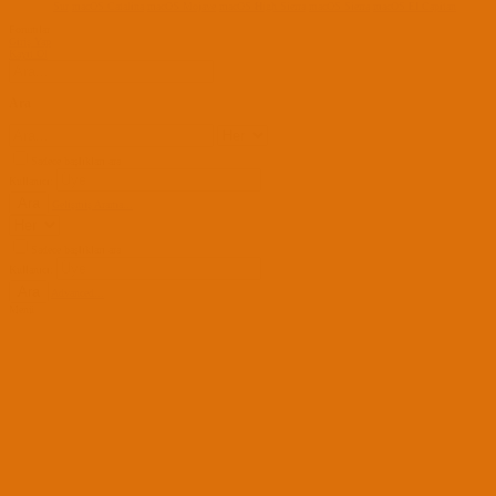
Sur
macOS Catalina
macOS Mojave
macOS High Sierra
macOS Sierra
macOS El Capitan
Forumlar
Giriş Yap
Kayıt Ol
Ara
Sadece başlıkları ara
Kullanıcı:
Ara
Gelişmiş Arama...
Sadece başlıkları ara
Kullanıcı:
Ara
Advanced...
Menü