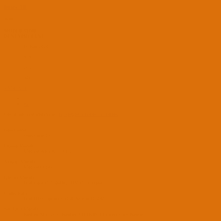
Bugra_TR
JEDI
MODERATOR
DENEYİMLİ ÜYE
16 Kas 2020
424
263
301
3 Mar 2021
#2
Göz atmak isteyebilirsiniz:
myspaghetti/macos-virtualbox
BootLoader
OpenCore 0.6.8
Laptop Modeli
Monster Abra A5 v9.1.2
Anakart Modeli
Monster(Ami)
İşlemci Modeli
Intel Core i7 7700HQ | HM175 Chipset
Grafik Kartı
Intel HD Graphics 630 & Nvidia 1050M
Ses Kartı Modeli
Realtek ALC 269 | Realtek 8411B PCI Express Card Reader