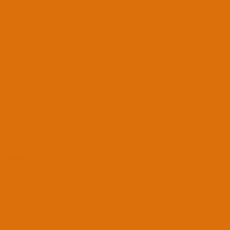
İşlemci Modeli
AMD Ryzen 3 3200G
Grafik Kartı
AMD Radeon Vega 8 Graphics
Disk ve RAM
120 GB SSD & 1 TB SSHD, 16 GB DDR4 3200 Mhz
Bugra_TR
JEDI
MODERATOR
DENEYİMLİ ÜYE
16 Kas 2020
424
263
301
3 Mar 2021
#4
Gerek yok yüklemeyin, müsait olunca Windows için bakayım.
BootLoader
OpenCore 0.6.8
Laptop Modeli
Monster Abra A5 v9.1.2