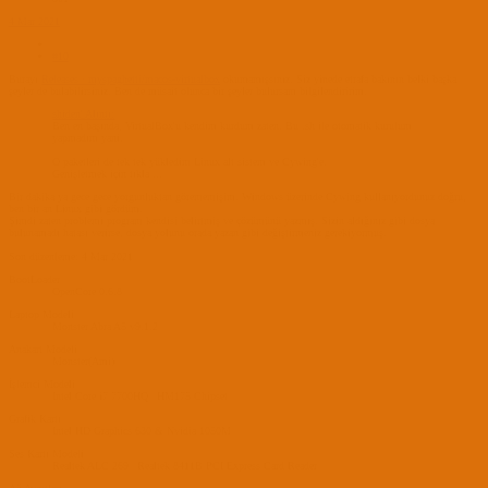
4 Mar 2021
#10
Burayı
Releases · myspaghetti/macos-virtualbox
okumamışsınız. Siz yinede etrafa bakının belki başka
şeyler de bulabilirsiniz. Ben de müsait olunca bir şeyler bulursam bilgilendiririm.
shiden' Alıntı:
Ben en başında, VirtualBox'u kendim kurdum zaten. Bu .sh ile otomatik kurulum
yapmadım yani.
O paketleri de tek tek yükledim Linux alt sistem ve Cywing'e.
Genişletmek için tıkla ...
Bir dakika ya gece gece yorgunluktan görememişim. Windows üzerinde Cywing kullanıyordunuz doğru,
ben bir an Linux gibi gördüm.
Şimdi zaten problemi program kendisi belirtmiş ve çözümünü yazmış. Sizin aldığınız gibi dosya
bulunamadı hatası verirse, dosya yolunu orada yazan gibi değiştirmeniz gerekiyormuş.
Son düzenleme:
4 Mar 2021
BootLoader
OpenCore 0.6.8
Laptop Modeli
Monster Abra A5 v9.1.2
Anakart Modeli
Monster(Ami)
İşlemci Modeli
Intel Core i7 7700HQ | HM175 Chipset
Grafik Kartı
Intel HD Graphics 630 & Nvidia 1050M
Ses Kartı Modeli
Realtek ALC 269 | Realtek 8411B PCI Express Card Reader