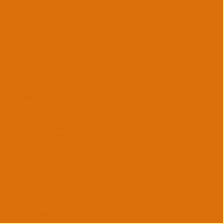
Eksik paketleri yükledim, yönetici olarak çalıştırdım ve chmod u+x .sh dosyasına okuma yazma gibi bir
şey ekledim sonra .sh dosyasını çalıştırdım.
Ama başarılı olmadı hiç.
Sanırsam kurmayı başardım gibi. Linux alt sistemde "su" komutu ile tamamen root oldum. Öyle denedim.
Evet başardım.
CPUID ayarları falan yapmak gerekiyormuş. Benim sistem APU ve Ryzen 5 3500U'nun CPUD ayarların
denedim. Çalıştı.
Ekli dosyalar
1614801889736.png
243 KB
Görüntüleme: 265
1614801900406.png
243 KB
Görüntüleme: 242
Son düzenleme:
4 Mar 2021
BootLoader
OpenCore
Anakart Modeli
B450M S2H
İşlemci Modeli
AMD Ryzen 3 3200G
Grafik Kartı
AMD Radeon Vega 8 Graphics