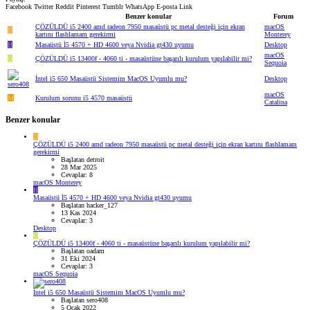
Facebook
Twitter
Reddit
Pinterest
Tumblr
WhatsApp
E-posta
Link
Benzer konular
Forum
ÇÖZÜLDÜ
i5 2400 amd radeon 7950 masaüstü pc metal desteği için ekran
macOS
D
kartını flashlamam gerekirmi
Monterey
H
Masaüstü İ5 4570 + HD 4600 veya Nvidia gt430 uyumu
Desktop
macOS
O
ÇÖZÜLDÜ
i5 13400f - 4060 ti - masaüstüne başarılı kurulum yapılabilir mi?
Sequoia
İntel i5 650 Masaüstü Sistemim MacOS Uyumlu mu?
Desktop
macOS
M
Kurulum sorunu i5 4570 masaüstü
Catalina
Benzer konular
D
ÇÖZÜLDÜ
i5 2400 amd radeon 7950 masaüstü pc metal desteği için ekran kartını flashlamam
gerekirmi
Başlatan detroit
28 Mar 2025
Cevaplar: 8
macOS Monterey
H
Masaüstü İ5 4570 + HD 4600 veya Nvidia gt430 uyumu
Başlatan hacker_127
13 Kas 2024
Cevaplar: 3
Desktop
O
ÇÖZÜLDÜ
i5 13400f - 4060 ti - masaüstüne başarılı kurulum yapılabilir mi?
Başlatan oadam
31 Eki 2024
Cevaplar: 3
macOS Sequoia
İntel i5 650 Masaüstü Sistemim MacOS Uyumlu mu?
Başlatan sero408
5 Ocak 2022