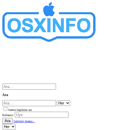
Ara
Sadece başlıkları ara
Kullanıcı:
Ara
Gelişmiş Arama...