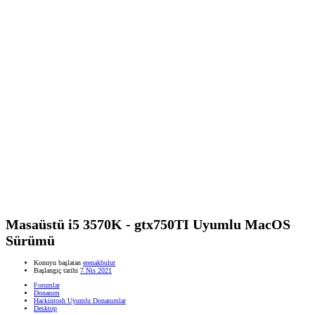
Masaüstü i5 3570K - gtx750TI Uyumlu MacOS
Sürümü
Konuyu başlatan
erenakbulut
Başlangıç tarihi
7 Nis 2021
Forumlar
Donanım
Hackintosh Uyumlu Donanımlar
Desktop