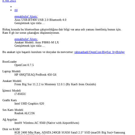
8 Nis 2021
#4
erenakbulut' Alıntı:
Asus USB-BT400 USB 2.0 Bluetooth 4.0
Genişletmek için tıkla ...
Birkaç konuda bu bluetoothun çalıştırıldığına dair bilgi var ama usb yaması önerilmiş bunun için.
Ram 8 gb ise sorun çıkacağını düşünmüyorum.
erenakbulut' Alıntı:
Anakart Modeli: Asus P8H61-M LX
Genişletmek için tıkla ...
Bu anakart için başarılı kurulum ve dosyalar da mevcuttur:
rahmanhadi/OpenCore-BigSur_IvyBridge
BootLoader
OpenCore 0.7.5
Laptop Modeli
HP 6MQ75EAQ ProBook 450 G6
Anakart Modeli
From Big Sur 11.2.2 to Monterey 12.0.1 (By KaoS from Osxinfo)
İşlemci Modeli
i7-8565U
Grafik Kartı
Intel UHD Graphics 620
Ses Kartı Modeli
Realtek ALC236
Ağ Aygıtları
Intel® Wireless-AC 9560 (Native with AirportItlwm)
Disk ve RAM
8GB 2400 Mhz Ram, ADATA 240GB SU650 Sata3 2.5" SSD (macOS Big Sur)+Samsung