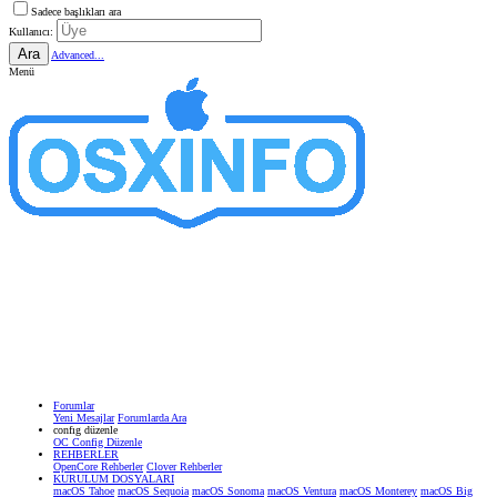
Sadece başlıkları ara
Kullanıcı:
Ara
Advanced...
Menü
Forumlar
Yeni Mesajlar
Forumlarda Ara
confıg düzenle
OC Config Düzenle
REHBERLER
OpenCore Rehberler
Clover Rehberler
KURULUM DOSYALARI
macOS Tahoe
macOS Sequoia
macOS Sonoma
macOS Ventura
macOS Monterey
macOS Big