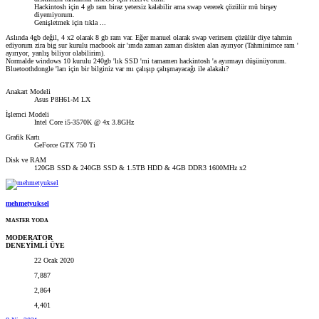
Hackintosh için 4 gb ram biraz yetersiz kalabilir ama swap vererek çözülür mü birşey
diyemiyorum.
Genişletmek için tıkla ...
Aslında 4gb değil, 4 x2 olarak 8 gb ram var. Eğer manuel olarak swap verirsem çözülür diye tahmin
ediyorum zira big sur kurulu macbook air 'ımda zaman zaman diskten alan ayırıyor (Tahminimce ram '
ayırıyor, yanlış biliyor olabilirim).
Normalde windows 10 kurulu 240gb 'lık SSD 'mi tamamen hackintosh 'a ayırmayı düşünüyorum.
Bluetoothdongle 'ları için bir bilginiz var mı çalışıp çalışmayacağı ile alakalı?
Anakart Modeli
Asus P8H61-M LX
İşlemci Modeli
Intel Core i5-3570K @ 4x 3.8GHz
Grafik Kartı
GeForce GTX 750 Ti
Disk ve RAM
120GB SSD & 240GB SSD & 1.5TB HDD & 4GB DDR3 1600MHz x2
mehmetyuksel
MASTER YODA
MODERATOR
DENEYİMLİ ÜYE
22 Ocak 2020
7,887
2,864
4,401