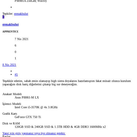
PM981A 256GB( Win10)
Tepkiler:
erenakbulut
E
erenakbulut
APPRENTICE
7 Nis 2021
6
0
1
8 Nis 2021
#5
Teşekkür ederim, sabah emin olamayıp high sierra doyalarını hazırlamıştım fakat müsait olunca kurulum
yapacağım disk hariç diğerlerini çıkarıp big sur deneyeceğim.
Anakart Modeli
Asus P8H61-M LX
İşlemci Modeli
Intel Core i5-3570K @ 4x 3.8GHz
Grafik Kartı
GeForce GTX 750 Ti
Disk ve RAM
120GB SSD & 240GB SSD & 1.5TB HDD & 4GB DDR3 1600MHz x2
Yanıt için giriş yapmanız veya üye olmanız gerekir.
Paylaş: