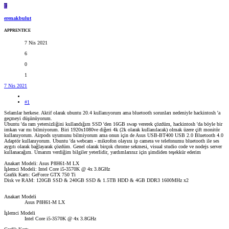
E
erenakbulut
APPRENTICE
7 Nis 2021
6
0
1
7 Nis 2021
#1
Selamlar herkese. Aktif olarak ubuntu 20.4 kullanıyorum ama bluetooth sorunları nedeniyle hackintosh 'a
geçmeyi düşünüyorum.
Ubuntu 'da ram yetersizliğini kullandığım SSD 'den 16GB swap vererek çözdüm, hackintosh 'da böyle bir
imkan var mı bilmiyorum. Biri 1920x1080ve diğeri 4k (2k olarak kullanılacak) olmak üzere çift monitör
kullanıyorum. Airpods uyumunu bilmiyorum ama onun için de Asus USB-BT400 USB 2.0 Bluetooth 4.0
Adaptör kullanıyorum. Ubuntu 'da webcam - mikrofon olayını ip camera ve telefonumu bluetooth ile ses
aygıtı olarak bağlayarak çözdüm. Genel olarak birçok chrome sekmesi, visual studio code ve nodejs server
kullanacağım. Umarım verdiğim bilgiler yeterlidir, yardımlarınız için şimdiden teşekkür ederim
Anakart Modeli: Asus P8H61-M LX
İşlemci Modeli: Intel Core i5-3570K @ 4x 3.8GHz
Grafik Kartı: GeForce GTX 750 Ti
Disk ve RAM: 120GB SSD & 240GB SSD & 1.5TB HDD & 4GB DDR3 1600MHz x2
Anakart Modeli
Asus P8H61-M LX
İşlemci Modeli
Intel Core i5-3570K @ 4x 3.8GHz