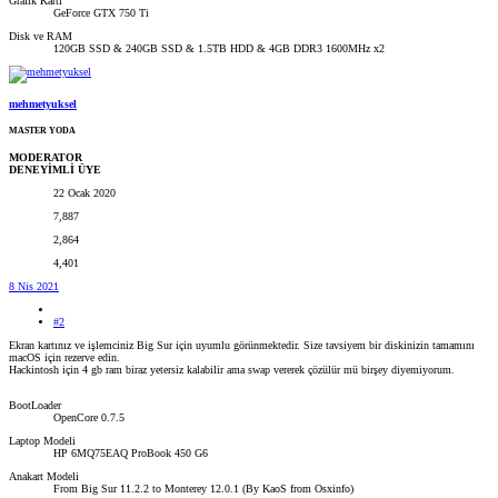
Grafik Kartı
GeForce GTX 750 Ti
Disk ve RAM
120GB SSD & 240GB SSD & 1.5TB HDD & 4GB DDR3 1600MHz x2
mehmetyuksel
MASTER YODA
MODERATOR
DENEYİMLİ ÜYE
22 Ocak 2020
7,887
2,864
4,401
8 Nis 2021
#2
Ekran kartınız ve işlemciniz Big Sur için uyumlu görünmektedir. Size tavsiyem bir diskinizin tamamını
macOS için rezerve edin.
Hackintosh için 4 gb ram biraz yetersiz kalabilir ama swap vererek çözülür mü birşey diyemiyorum.
BootLoader
OpenCore 0.7.5
Laptop Modeli
HP 6MQ75EAQ ProBook 450 G6
Anakart Modeli
From Big Sur 11.2.2 to Monterey 12.0.1 (By KaoS from Osxinfo)