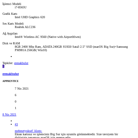
İşlemci Modeli
i7-8565U
Grafik Kartı
Intel UHD Graphics 620
Ses Kartı Modeli
Realtek ALC236
Ağ Aygıtları
Intel® Wireless-AC 9560 (Native with AirportItlwm)
Disk ve RAM
8GB 2400 Mhz Ram, ADATA 240GB SU650 Sata3 2.5" SSD (macOS Big Sur)+Samsung
PM981A 256GB( Win10)
Tepkiler:
erenakbulut
E
erenakbulut
APPRENTICE
7 Nis 2021
6
0
1
8 Nis 2021
#3
mehmetyuksel' Alıntı:
Ekran kartınız ve işlemciniz Big Sur için uyumlu görünmektedir. Size tavsiyem bir
diskinizin tamamını macOS için rezerve edin.