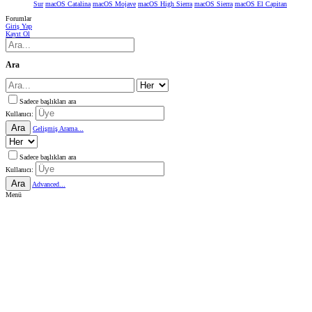
Sur
macOS Catalina
macOS Mojave
macOS High Sierra
macOS Sierra
macOS El Capitan
Forumlar
Giriş Yap
Kayıt Ol
Ara
Sadece başlıkları ara
Kullanıcı:
Ara
Gelişmiş Arama...
Sadece başlıkları ara
Kullanıcı:
Ara
Advanced...
Menü