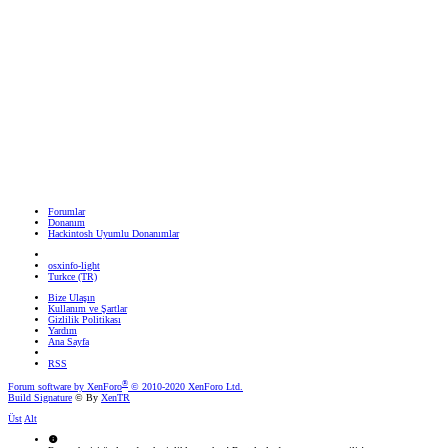
Forumlar
Donanım
Hackintosh Uyumlu Donanımlar
osxinfo-light
Turkce (TR)
Bize Ulaşın
Kullanım ve Şartlar
Gizlilik Politikası
Yardım
Ana Sayfa
RSS
®
Forum software by XenForo
© 2010-2020 XenForo Ltd.
Build Signature
© By
XenTR
Üst
Alt