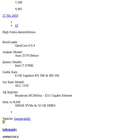
7,599
4,401
17 Nis 2019
#2
High Sierra deneyebilirsin.
BootLoader
OpenCore 0.6.4
Anakart Modeli
Asus Z170 Deluxe
İşlemci Modeli
Intel i7 6700K
Grafik Kartı
8 GB Sapphire RX 580 & HD 530
Ses Kartı Modeli
ALC 1150
Ağ Aygıtları
Broadcom BCM43xx - I211 Gigabit Ethernet
Disk ve RAM
500GB NVMe & 32 GB DDR4
Tepkiler:
kaptanjack61
B
bi0sdaddy
APPRENTICE