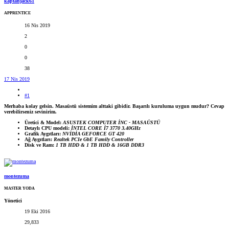
kaptanjack61
APPRENTICE
16 Nis 2019
2
0
0
38
17 Nis 2019
#1
Merhaba kolay gelsin. Masaüstü sistemim alttaki gibidir. Başarılı kuruluma uygun mudur? Cevap
verebilirseniz sevinirim.
Üretici & Model:
ASUSTEK COMPUTER İNC - MASAÜSTÜ
Detaylı CPU modeli:
İNTEL CORE İ7 3770 3.40GHz
Grafik Aygıtları:
NVİDİA GEFORCE GT 420
Ağ Aygıtları:
Realtek PCIe GbE Family Controller
Disk ve Ram:
1 TB HDD & 1 TB HDD & 16GB DDR3
montezuma
MASTER YODA
Yönetici
19 Eki 2016
29,833