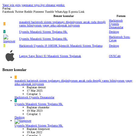
Yanıt için giriş yapmanız veya üye olmanız gerekir.
Paylaş:
Facebook
Twitter
Reddit
Pinterest
Tumblr
WhatsApp
E-posta
Link
Benzer konular
Forum
Hackintosh
masaüstü hacintosh sistem toplamayı düşünüyorum ancak cuda desteği
D
Uyumlu
varmı bilmiyorum yapay zeka çalışmak istiyorum
Donanımlar
Y
Uyumlu Masaüstü Sistem Toplama Hk.
Desktop
Hackintosh Soru-
Uyumlu Masaüstü Sistem Toplama Hk.
Cevap
L
Hackintosh Uyumlu i9 10850K İşlemcili Masaüstü Sistem Toplama
Desktop
Laptop Satıp İkinci El Masaüstü Sistem Toplamak
OSXCafe
Benzer konular
D
masaüstü hacintosh sistem toplamayı düşünüyorum ancak cuda desteği varmı bilmiyorum yapay
zeka çalışmak istiyorum
Başlatan detroit
17 Mar 2025
Cevaplar: 5
Hackintosh Uyumlu Donanımlar
Y
Uyumlu Masaüstü Sistem Toplama Hk.
Başlatan ykarateke
19 Mar 2023
Cevaplar: 1
Desktop
Uyumlu Masaüstü Sistem Toplama Hk.
Başlatan linepower
19 Kas 2022
Cevaplar: 2