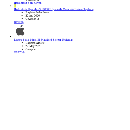
Hackintosh Soru-Cevap
L
Hackintosh Uyumlu i9 10850K İşlemcili Masaüstü Sistem Toplama
Başlatan lethaldream
22 Ara 2020
Cevaplar: 3
Desktop
Laptop Satıp İkinci El Masaüstü Sistem Toplamak
Başlatan AirLife
27 May 2020
Cevaplar: 1
OSXCafe