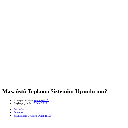
Masaüstü Toplama Sistemim Uyumlu mu?
Konuyu başlatan
kaptanjack61
Başlangıç tarihi
17 Nis 2019
Forumlar
Donanım
Hackintosh Uyumlu Donanımlar