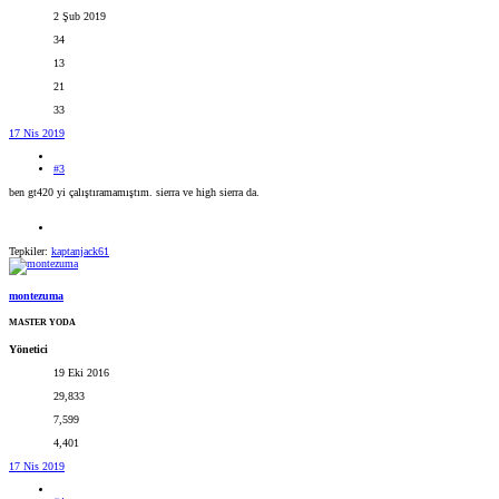
2 Şub 2019
34
13
21
33
17 Nis 2019
#3
ben gt420 yi çalıştıramamıştım. sierra ve high sierra da.
Tepkiler:
kaptanjack61
montezuma
MASTER YODA
Yönetici
19 Eki 2016
29,833
7,599
4,401
17 Nis 2019