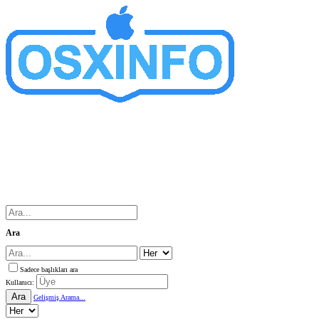
Ara
Sadece başlıkları ara
Kullanıcı:
Ara
Gelişmiş Arama...