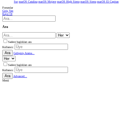
Sur
macOS Catalina
macOS Mojave
macOS High Sierra
macOS Sierra
macOS El Capitan
Forumlar
Giriş Yap
Kayıt Ol
Ara
Sadece başlıkları ara
Kullanıcı:
Ara
Gelişmiş Arama...
Sadece başlıkları ara
Kullanıcı:
Ara
Advanced...
Menü