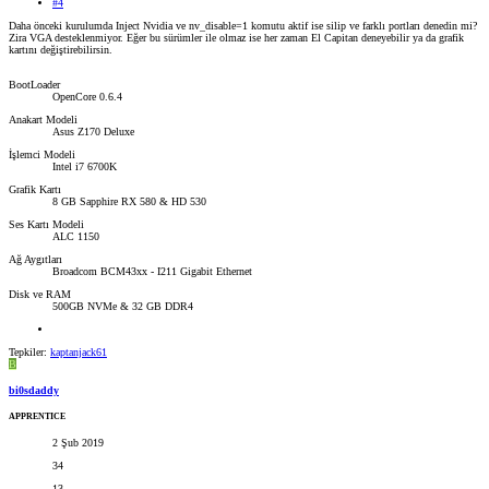
#4
Daha önceki kurulumda Inject Nvidia ve nv_disable=1 komutu aktif ise silip ve farklı portları denedin mi?
Zira VGA desteklenmiyor. Eğer bu sürümler ile olmaz ise her zaman El Capitan deneyebilir ya da grafik
kartını değiştirebilirsin.
BootLoader
OpenCore 0.6.4
Anakart Modeli
Asus Z170 Deluxe
İşlemci Modeli
Intel i7 6700K
Grafik Kartı
8 GB Sapphire RX 580 & HD 530
Ses Kartı Modeli
ALC 1150
Ağ Aygıtları
Broadcom BCM43xx - I211 Gigabit Ethernet
Disk ve RAM
500GB NVMe & 32 GB DDR4
Tepkiler:
kaptanjack61
B
bi0sdaddy
APPRENTICE
2 Şub 2019
34
13