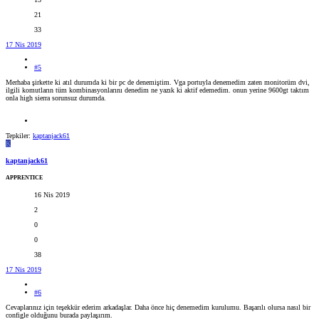
21
33
17 Nis 2019
#5
Merhaba şirkette ki atıl durumda ki bir pc de denemiştim. Vga portuyla denemedim zaten monitorüm dvi,
ilgili komutların tüm kombinasyonlarını denedim ne yazık ki aktif edemedim. onun yerine 9600gt taktım
onla high sierra sorunsuz durumda.
Tepkiler:
kaptanjack61
K
kaptanjack61
APPRENTICE
16 Nis 2019
2
0
0
38
17 Nis 2019
#6
Cevaplarınız için teşekkür ederim arkadaşlar. Daha önce hiç denemedim kurulumu. Başarılı olursa nasıl bir
configle olduğunu burada paylaşırım.