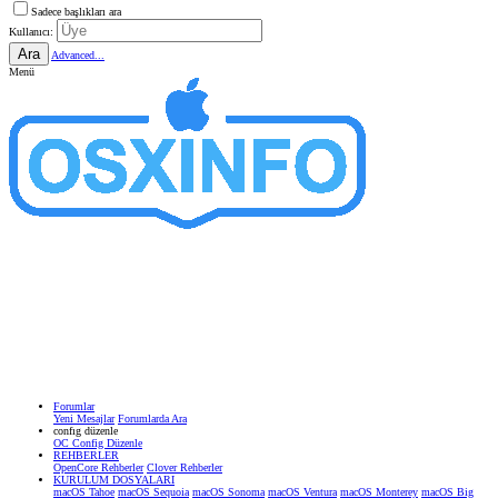
Sadece başlıkları ara
Kullanıcı:
Ara
Advanced...
Menü
Forumlar
Yeni Mesajlar
Forumlarda Ara
confıg düzenle
OC Config Düzenle
REHBERLER
OpenCore Rehberler
Clover Rehberler
KURULUM DOSYALARI
macOS Tahoe
macOS Sequoia
macOS Sonoma
macOS Ventura
macOS Monterey
macOS Big