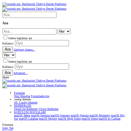
Ara
Sadece başlıkları ara
Kullanıcı:
Ara
Gelişmiş Arama...
Sadece başlıkları ara
Kullanıcı:
Ara
Advanced...
Menü
Forumlar
Yeni Mesajlar
Forumlarda Ara
confıg düzenle
OC Config Düzenle
REHBERLER
OpenCore Rehberler
Clover Rehberler
KURULUM DOSYALARI
macOS Tahoe
macOS Sequoia
macOS Sonoma
macOS Ventura
macOS Monterey
macOS Big
Sur
macOS Catalina
macOS Mojave
macOS High Sierra
macOS Sierra
macOS El Capitan
Forumlar
Giriş Yap