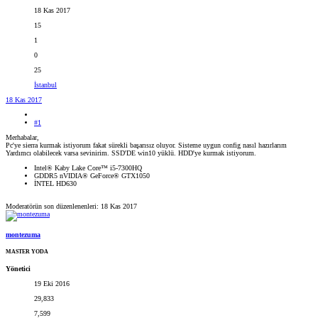
18 Kas 2017
15
1
0
25
İstanbul
18 Kas 2017
#1
Merhabalar,
Pc'ye sierra kurmak istiyorum fakat sürekli başarısız oluyor. Sisteme uygun config nasıl hazırlarım
Yardımcı olabilecek varsa sevinirim. SSD'DE win10 yüklü. HDD'ye kurmak istiyorum.
Intel® Kaby Lake Core™ i5-7300HQ
GDDR5 nVIDIA® GeForce® GTX1050
İNTEL HD630
Moderatörün son düzenlenenleri:
18 Kas 2017
montezuma
MASTER YODA
Yönetici
19 Eki 2016
29,833
7,599