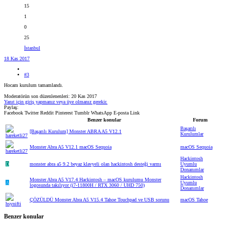
15
1
0
25
İstanbul
18 Kas 2017
#3
Hocam kurulum tamamlandı.
Moderatörün son düzenlenenleri:
20 Kas 2017
Yanıt için giriş yapmanız veya üye olmanız gerekir.
Paylaş:
Facebook
Twitter
Reddit
Pinterest
Tumblr
WhatsApp
E-posta
Link
Benzer konular
Forum
Başarılı
[Başarılı Kurulum] Monster ABRA A5 V12.1
Kurulumlar
Monster Abra A5 V12.1 macOS Sequoia
macOS Sequoia
Hackintosh
D
monster abra a5 9.2 beyaz klavyeli olan hackintosh desteği varmı
Uyumlu
Donanımlar
Hackintosh
Monster Abra A5 V17.4 Hackintosh – macOS kurulumu Monster
A
Uyumlu
logosunda takılıyor (i7-11800H / RTX 3060 / UHD 750)
Donanımlar
ÇÖZÜLDÜ
Monster Abra A5 V15.4 Tahoe Touchpad ve USB sorunu
macOS Tahoe
Benzer konular