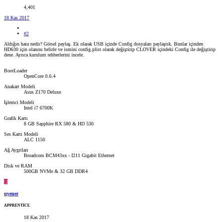
4,401
18 Kas 2017
#2
Aldığın hata nedir? Görsel paylaş. Ek olarak USB içinde Config dosyaları paylaştık. Bunlar içinden
HD630 için olanını belirle ve ismini config.plist olarak değiştirip CLOVER içindeki Config ile değiştirip
dene. Ayrıca kurulum rehberlerini incele.
BootLoader
OpenCore 0.6.4
Anakart Modeli
Asus Z170 Deluxe
İşlemci Modeli
Intel i7 6700K
Grafik Kartı
8 GB Sapphire RX 580 & HD 530
Ses Kartı Modeli
ALC 1150
Ağ Aygıtları
Broadcom BCM43xx - I211 Gigabit Ethernet
Disk ve RAM
500GB NVMe & 32 GB DDR4
Q
qyener
APPRENTICE
18 Kas 2017