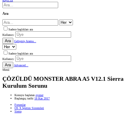
Kayıt Ol
Ara
Sadece başlıkları ara
Kullanıcı:
Ara
Gelişmiş Arama...
Sadece başlıkları ara
Kullanıcı:
Ara
Advanced...
Menü
ÇÖZÜLDÜ
MONSTER ABRA A5 V12.1 Sierra
Kurulum Sorunu
Konuyu başlatan
qyener
Başlangıç tarihi
18 Kas 2017
Forumlar
OS X İşletim Sistemleri
Sierra