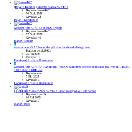
[Başarılı Kurulum] Monster ABRA A5 V12.1
Başlatan hareketli27
30 Ocak 2026
Cevaplar: 23
Başarılı Kurulumlar
Monster Abra A5 V12.1 macOS Sequoia
Başlatan hareketli27
27 Ocak 2026
Cevaplar: 40
macOS Sequoia
D
monster abra a5 9.2 beyaz klavyeli olan hackintosh desteği varmı
Başlatan doruk19821
25 Ara 2025
Cevaplar: 3
Hackintosh Uyumlu Donanımlar
A
Monster Abra A5 V17.4 Hackintosh – macOS kurulumu Monster logosunda takılıyor (i7-11800H
/ RTX 3060 / UHD 750)
Başlatan axen
7 Eki 2025
Cevaplar: 3
Hackintosh Uyumlu Donanımlar
ÇÖZÜLDÜ
Monster Abra A5 V15.4 Tahoe Touchpad ve USB sorunu
Başlatan hsynifti
10 Eyl 2025
Cevaplar: 7
macOS Tahoe