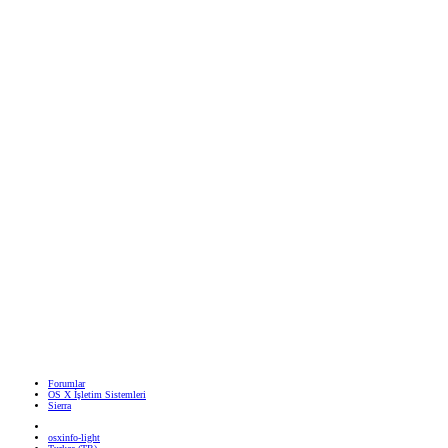
Forumlar
OS X İşletim Sistemleri
Sierra
osxinfo-light