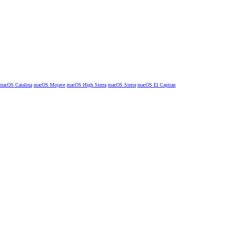
macOS Catalina
macOS Mojave
macOS High Sierra
macOS Sierra
macOS El Capitan