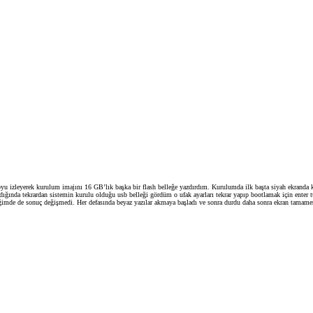
 izleyerek kurulum imajını 16 GB’lık başka bir flash belleğe yazdırdım. Kurulumda ilk başta siyah ekranda 
dığında tekrardan sistemin kurulu olduğu usb belleği gördüm o ufak ayarları tekrar yapıp bootlamak için enter 
diğimde de sonuç değişmedi. Her defasında beyaz yazılar akmaya başladı ve sonra durdu daha sonra ekran tamam