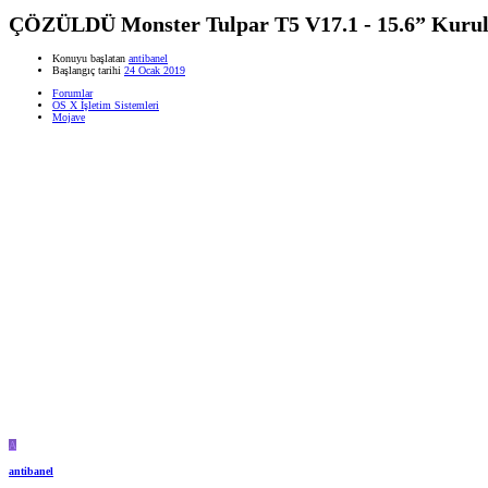
ÇÖZÜLDÜ
Monster Tulpar T5 V17.1 - 15.6” Kur
Konuyu başlatan
antibanel
Başlangıç tarihi
24 Ocak 2019
Forumlar
OS X İşletim Sistemleri
Mojave
A
antibanel