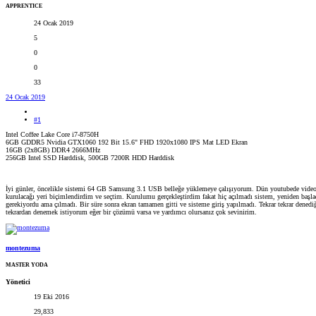
APPRENTICE
24 Ocak 2019
5
0
0
33
24 Ocak 2019
#1
Intel Coffee Lake Core i7-8750H
6GB GDDR5 Nvidia GTX1060 192 Bit 15.6" FHD 1920x1080 IPS Mat LED Ekran
16GB (2x8GB) DDR4 2666MHz
256GB Intel SSD Harddisk, 500GB 7200R HDD Harddisk
İyi günler, öncelikle sistemi 64 GB Samsung 3.1 USB belleğe yüklemeye çalışıyorum. Dün youtubede videoyu
kurulacağı yeri biçimlendirdim ve seçtim. Kurulumu gerçekleştirdim fakat hiç açılmadı sistem, yeniden başla
gerekiyordu ama çılmadı. Bir süre sonra ekran tamamen gitti ve sisteme giriş yapılmadı. Tekrar tekrar dene
tekrardan denemek istiyorum eğer bir çözümü varsa ve yardımcı olursanız çok sevinirim.
montezuma
MASTER YODA
Yönetici
19 Eki 2016
29,833