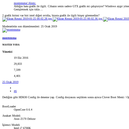
montezuma' Alıntı:
Aldığın hata grafik ile ilgili. Cihazın senin sadece GTX grafik mi çalıştırıyor? Windows aygıt yöneti
Genişletmek için tıkla ...
2 grafik birimi var biri intel diğeri nvidia, biosta grafik ile ilgili birşey göremedim?
Moderatörün son düzenlenenleri:
25 Ocak 2019
montezuma
MASTER YODA
Yönetici
19 Eki 2016
29,833
7,599
4,401
25 Ocak 2019
#6
Dediğim gibi HD630 Config ile deneme yap. Config dosyasını seçtikten sonra ayrıca Clover Boot Menü / Opt
BootLoader
OpenCore 0.6.4
Anakart Modeli
Asus Z170 Deluxe
İşlemci Modeli
Intel i7 6700K