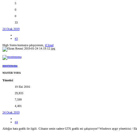
5
0
0
33
24 Ocak 2019
#3
High Sierra kurmaya çalışıyorum,
iCloud
montezuma
MASTER YODA
Yönetici
19 Eki 2016
29,833
7,599
4,401
24 Ocak 2019
#4
Aldığın hata grafik ile ilgili. Cihazın senin sadece GTX grafik mi çalıştırıyor? Windows aygıt yöneticisi / Ekr