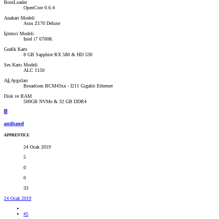
BootLoader
OpenCore 0.6.4
Anakart Modeli
Asus Z170 Deluxe
İşlemci Modeli
Intel i7 6700K
Grafik Kartı
8 GB Sapphire RX 580 & HD 530
Ses Kartı Modeli
ALC 1150
Ağ Aygıtları
Broadcom BCM43xx - I211 Gigabit Ethernet
Disk ve RAM
500GB NVMe & 32 GB DDR4
A
antibanel
APPRENTICE
24 Ocak 2019
5
0
0
33
24 Ocak 2019
#5