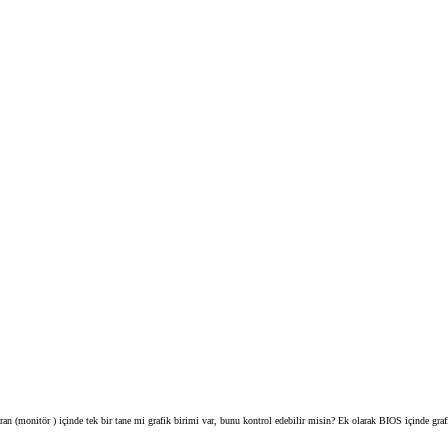
an (monitör ) içinde tek bir tane mi grafik birimi var, bunu kontrol edebilir misin? Ek olarak BIOS içinde grafik