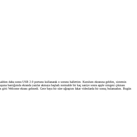
kaldım daha sonra USB 2.0 portunu kullanarak o sorunu hallettim. Kurulum ekranına geldim, sistemin
tuşuna bastığımda ekranda yazılar akmaya başladı normalde bir kaç saniye sonra apple simgesi çıkması
en gitti Welcome ekranı gelmedi. Gece baya bir süre uğraştım fakat videolarda bir sonuç bulamadım. Bugün