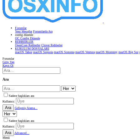
Forumlar
Yeni Mesajlar
Forumlarda Ara
confıg düzenle
OC Config Düzenle
REHBERLER
OpenCore Rehberler
Clover Rehberler
KURULUM DOSYALARI
macOS Tahoe
macOS Sequoia
macOS Sonoma
macOS Ventura
macOS Monterey
macOS Big Sur
Forumlar
Giriş Yap
Kayıt Ol
Ara
Sadece başlıkları ara
Kullanıcı:
Ara
Gelişmiş Arama...
Sadece başlıkları ara
Kullanıcı:
Ara
Advanced...
Menü