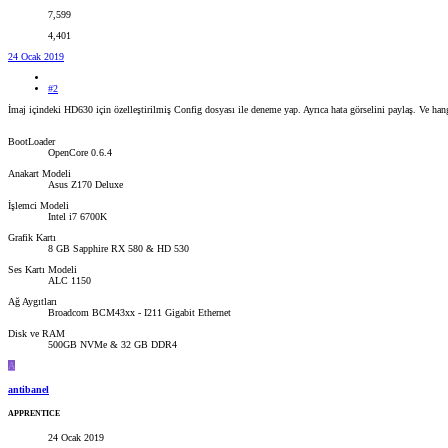
7,599
4,401
24 Ocak 2019
#2
İmaj içindeki HD630 için özelleştirilmiş Config dosyası ile deneme yap. Ayrıca hata görselini paylaş. Ve 
BootLoader
OpenCore 0.6.4
Anakart Modeli
Asus Z170 Deluxe
İşlemci Modeli
Intel i7 6700K
Grafik Kartı
8 GB Sapphire RX 580 & HD 530
Ses Kartı Modeli
ALC 1150
Ağ Aygıtları
Broadcom BCM43xx - I211 Gigabit Ethernet
Disk ve RAM
500GB NVMe & 32 GB DDR4
A
antibanel
APPRENTICE
24 Ocak 2019