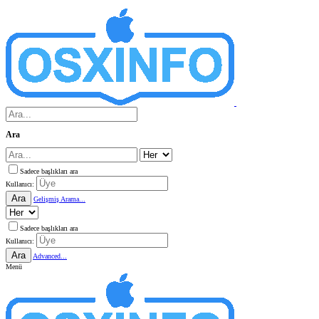
Ara
Sadece başlıkları ara
Kullanıcı:
Ara
Gelişmiş Arama...
Sadece başlıkları ara
Kullanıcı:
Ara
Advanced...
Menü