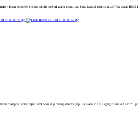
cisi / Ekran (monitör ) içinde tek bir tane mi grafik birimi var, bunu kontrol edebilir misin? Ek olarak BIOS içi
ions / Graphic içinde Inject Intel devre dışı bırakıp deneme yap. Ek olarak BIOS Legacy olsun ve USB 2.0 po