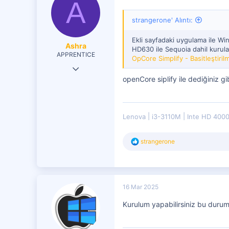
A
strangerone' Alıntı:
Ekli sayfadaki uygulama ile Wi
Ashra
HD630 ile Sequoia dahil kurulab
APPRENTICE
OpCore Simplify - Basitleştiri
5 Şub 2020
openCore siplify ile dediğiniz g
73
15
71
Lenova
i3-3110M
Inte HD 400
T
strangerone
e
p
k
i
l
16 Mar 2025
e
r
Kurulum yapabilirsiniz bu duru
: