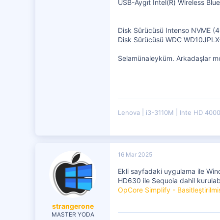
USB-Aygıt Intel(R) Wireless Blu
Disk Sürücüsü Intenso NVME (
Disk Sürücüsü WDC WD10JPLX-
Selamünaleyküm. Arkadaşlar mon
Lenova
i3-3110M
Inte HD 400
16 Mar 2025
Ekli sayfadaki uygulama ile Wind
HD630 ile Sequoia dahil kurulabi
OpCore Simplify - Basitleştiril
strangerone
MASTER YODA