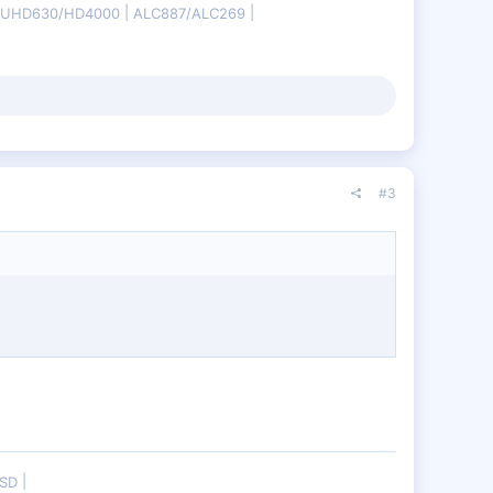
B/UHD630/HD4000
ALC887/ALC269
#3
SSD