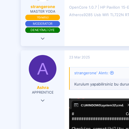
strangerone
OpenCore 1.0.7
HP Pavilion 15-
MASTER YODA
Atheros9285 Usb Wifi TL722N R
Yönetici
MODERATOR
DENEYİMLİ ÜYE
9 Haz 2017
18,985
9,675
23 Mar 2025
A
4,401
strangerone' Alıntı:
Kurulum yapabilirsiniz bu dur
Ashra
APPRENTICE
5 Şub 2020
73
15
71