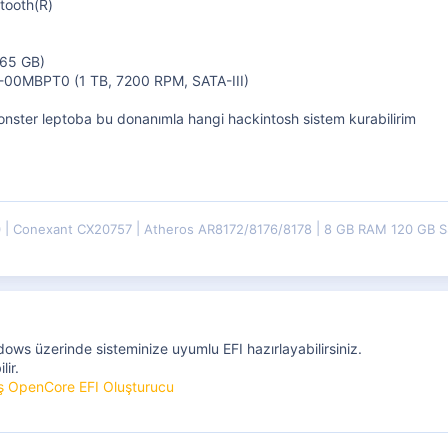
etooth(R)
465 GB)
00MBPT0 (1 TB, 7200 RPM, SATA-III)
ster leptoba bu donanımla hangi hackintosh sistem kurabilirim
0
Conexant CX20757
Atheros AR8172/8176/8178
8 GB RAM 120 GB 
ows üzerinde sisteminize uyumlu EFI hazırlayabilirsiniz.
lir.
miş OpenCore EFI Oluşturucu