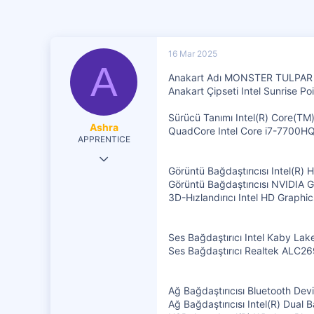
16 Mar 2025
A
Anakart Adı MONSTER TULPAR 
Anakart Çipseti Intel Sunrise P
Sürücü Tanımı Intel(R) Core(
Ashra
QuadCore Intel Core i7-7700H
APPRENTICE
5 Şub 2020
Görüntü Bağdaştırıcısı Intel(R)
73
Görüntü Bağdaştırıcısı NVIDIA
3D-Hızlandırıcı Intel HD Graphi
15
71
Ses Bağdaştırıcı Intel Kaby Lak
Ses Bağdaştırıcı Realtek ALC269
Ağ Bağdaştırıcısı Bluetooth Dev
Ağ Bağdaştırıcısı Intel(R) Dual