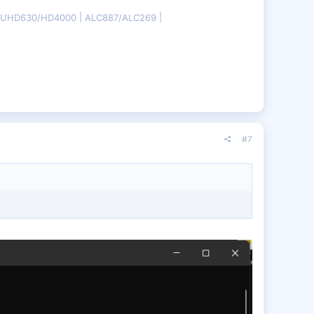
B/UHD630/HD4000
ALC887/ALC269
#7