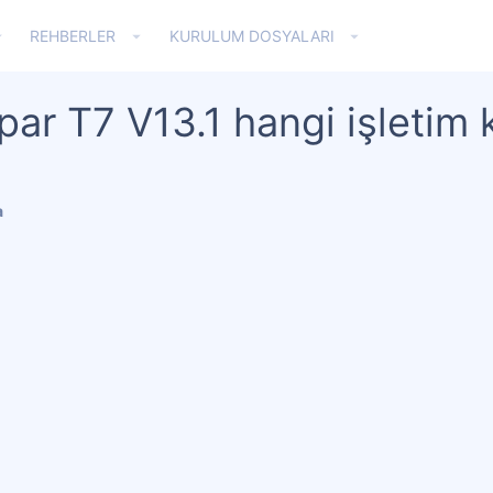
REHBERLER
KURULUM DOSYALARI
ar T7 V13.1 hangi işletim k
a