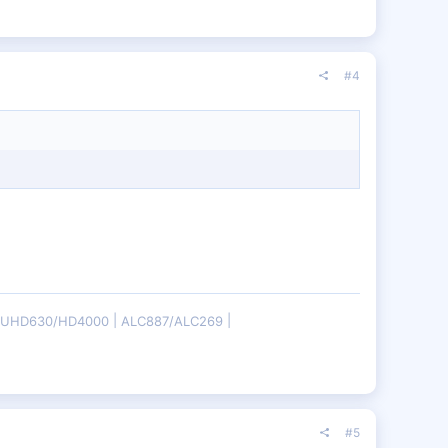
#4
B/UHD630/HD4000
ALC887/ALC269
#5