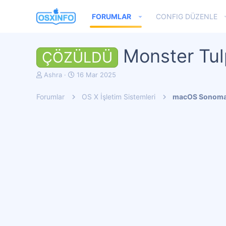
FORUMLAR
CONFIG DÜZENLE
Monster Tulp
ÇÖZÜLDÜ
K
B
Ashra
16 Mar 2025
o
a
n
ş
Forumlar
OS X İşletim Sistemleri
macOS Sonom
u
l
y
a
u
n
b
g
a
ı
ş
ç
l
t
a
a
t
r
a
i
n
h
i