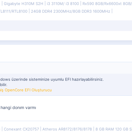
E
Gigabyte H310M S2H
i3 3110M/ i3 8100
Rx590 8GB/Rx6600xt 8G
TL8111/RTL8100
24GB DDR4 2300MHz/8GB DDR3 1600MHz
ndows üzerinde sisteminize uyumlu EFI hazırlayabilirsiniz.
ilir.
lmiş OpenCore EFI Oluşturucu
 hangi donım varmı
0
Conexant CX20757
Atheros AR8172/8176/8178
8 GB RAM 120 GB 