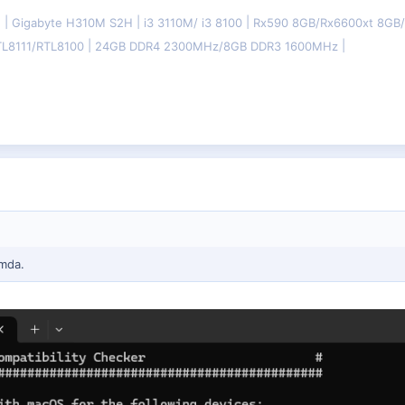
E
Gigabyte H310M S2H
i3 3110M/ i3 8100
Rx590 8GB/Rx6600xt 8G
TL8111/RTL8100
24GB DDR4 2300MHz/8GB DDR3 1600MHz
umda.