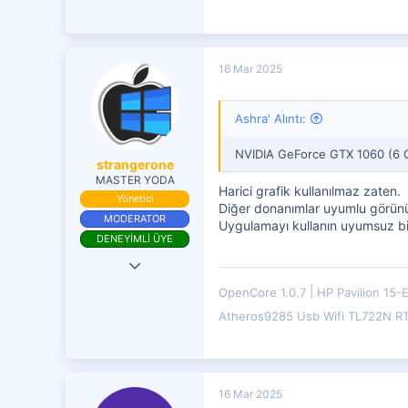
16 Mar 2025
Ashra' Alıntı:
NVIDIA GeForce GTX 1060 (6 
strangerone
MASTER YODA
Harici grafik kullanılmaz zaten.
Yönetici
Diğer donanımlar uyumlu görün
MODERATOR
Uygulamayı kullanın uyumsuz bi
DENEYİMLİ ÜYE
9 Haz 2017
18,985
OpenCore 1.0.7
HP Pavilion 15-
9,675
Atheros9285 Usb Wifi TL722N R
4,401
16 Mar 2025