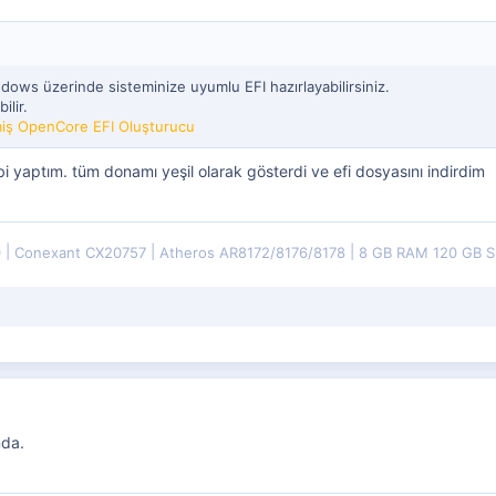
ndows üzerinde sisteminize uyumlu EFI hazırlayabilirsiniz.
ilir.
lmiş OpenCore EFI Oluşturucu
ibi yaptım. tüm donamı yeşil olarak gösterdi ve efi dosyasını indirdim
0
Conexant CX20757
Atheros AR8172/8176/8178
8 GB RAM 120 GB 
mda.