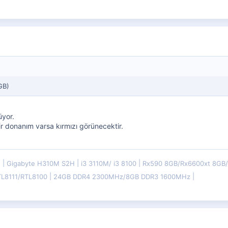
GB)
üyor.
r donanım varsa kırmızı görünecektir.
E
Gigabyte H310M S2H
i3 3110M/ i3 8100
Rx590 8GB/Rx6600xt 8G
TL8111/RTL8100
24GB DDR4 2300MHz/8GB DDR3 1600MHz