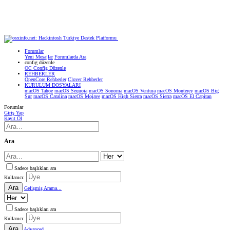
Forumlar
Yeni Mesajlar
Forumlarda Ara
confıg düzenle
OC Config Düzenle
REHBERLER
OpenCore Rehberler
Clover Rehberler
KURULUM DOSYALARI
macOS Tahoe
macOS Sequoia
macOS Sonoma
macOS Ventura
macOS Monterey
macOS Big
Sur
macOS Catalina
macOS Mojave
macOS High Sierra
macOS Sierra
macOS El Capitan
Forumlar
Giriş Yap
Kayıt Ol
Ara
Sadece başlıkları ara
Kullanıcı:
Ara
Gelişmiş Arama...
Sadece başlıkları ara
Kullanıcı:
Ara
Advanced...