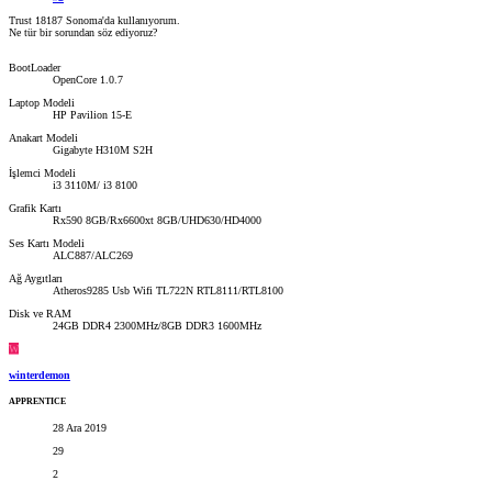
Trust 18187 Sonoma'da kullanıyorum.
Ne tür bir sorundan söz ediyoruz?
BootLoader
OpenCore 1.0.7
Laptop Modeli
HP Pavilion 15-E
Anakart Modeli
Gigabyte H310M S2H
İşlemci Modeli
i3 3110M/ i3 8100
Grafik Kartı
Rx590 8GB/Rx6600xt 8GB/UHD630/HD4000
Ses Kartı Modeli
ALC887/ALC269
Ağ Aygıtları
Atheros9285 Usb Wifi TL722N RTL8111/RTL8100
Disk ve RAM
24GB DDR4 2300MHz/8GB DDR3 1600MHz
W
winterdemon
APPRENTICE
28 Ara 2019
29
2