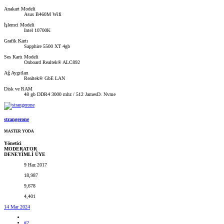
Anakart Modeli
Asus B460M Wifi
İşlemci Modeli
Intel 10700K
Grafik Kartı
Sapphire 5500 XT 4gb
Ses Kartı Modeli
Onboard Realtek® ALC892
Ağ Aygıtları
Realtek® GbE LAN
Disk ve RAM
48 gb DDR4 3000 mhz / 512 JamesD. Nvme
strangerone
MASTER YODA
Yönetici
MODERATOR
DENEYİMLİ ÜYE
9 Haz 2017
18,987
9,678
4,401
14 Mar 2024
#2