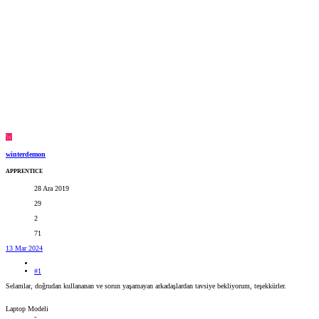
W
winterdemon
APPRENTICE
28 Ara 2019
29
2
71
13 Mar 2024
#1
Selamlar, doğrudan kullananan ve sorun yaşamayan arkadaşlardan tavsiye bekliyorum, teşekkürler.
Laptop Modeli
-