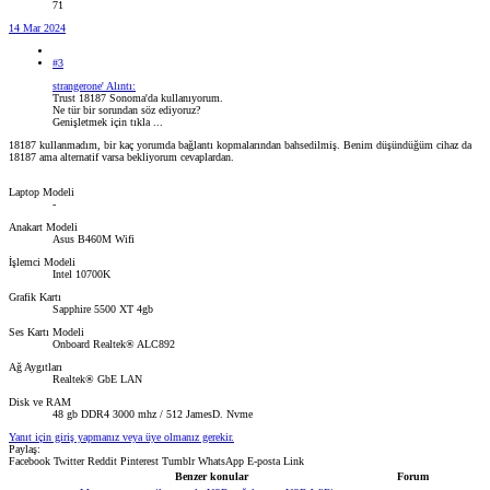
71
14 Mar 2024
#3
strangerone' Alıntı:
Trust 18187 Sonoma'da kullanıyorum.
Ne tür bir sorundan söz ediyoruz?
Genişletmek için tıkla ...
18187 kullanmadım, bir kaç yorumda bağlantı kopmalarından bahsedilmiş. Benim düşündüğüm cihaz da
18187 ama alternatif varsa bekliyorum cevaplardan.
Laptop Modeli
-
Anakart Modeli
Asus B460M Wifi
İşlemci Modeli
Intel 10700K
Grafik Kartı
Sapphire 5500 XT 4gb
Ses Kartı Modeli
Onboard Realtek® ALC892
Ağ Aygıtları
Realtek® GbE LAN
Disk ve RAM
48 gb DDR4 3000 mhz / 512 JamesD. Nvme
Yanıt için giriş yapmanız veya üye olmanız gerekir.
Paylaş:
Facebook
Twitter
Reddit
Pinterest
Tumblr
WhatsApp
E-posta
Link
Benzer konular
Forum