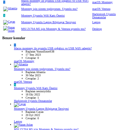
Macos monterey ile uyumlu USB çoğaltıcı ve USB WiFi
Y
macOS Monterey
adaptör?
Monterey için sistem topluyorum. Uyumlu mu?
macOS Ventura
Hackintosh Uyumlu
N
Monterey Uyumlu Wifi Kartı Önerisi
Donanımlar
Monterey Uyumlu Laptop Bilgisayar Tavsiyesi
Laptop
MSI Z170A M5 için Monterey & Ventura uyumlu mu?
Desktop
Benzer konular
Y
Macos monterey ile uyumlu USB çoğaltıcı ve USB WiFi adaptör?
Başlatan YunusEmreS38
17 Tem 2023
Cevaplar: 0
macOS Monterey
Monterey için sistem topluyorum. Uyumlu mu?
Başlatan Altantia
30 Mar 2023
Cevaplar: 2
macOS Ventura
N
Monterey Uyumlu Wifi Kartı Önerisi
Başlatan nesimiyildiz
18 Eki 2022
Cevaplar: 1
Hackintosh Uyumlu Donanımlar
Monterey Uyumlu Laptop Bilgisayar Tavsiyesi
Başlatan Cayan
20 Eyl 2022
Cevaplar: 0
Laptop
MSI Z170A M5 için Monterey & Ventura uyumlu mu?