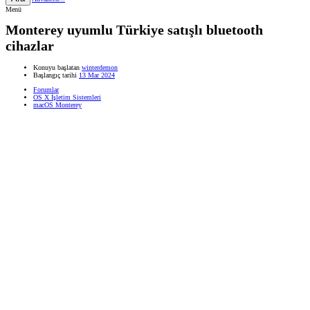
Menü
Monterey uyumlu Türkiye satışlı bluetooth
cihazlar
Konuyu başlatan
winterdemon
Başlangıç tarihi
13 Mar 2024
Forumlar
OS X İşletim Sistemleri
macOS Monterey