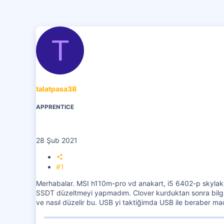
T
talatpasa38
APPRENTICE
28 Şub 2021
#1
Merhabalar. MSI h110m-pro vd anakart, i5 6402-p skylake 
SSDT düzeltmeyi yapmadım. Clover kurduktan sonra bilgisa
ve nasıl düzelir bu. USB yi taktiğimda USB ile beraber m