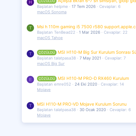
Açılışta ekran 6-7 sn simsiyah, gidip g
ÇÖZÜLDÜ
H
Başlatan helpme
17 Tem 2026
Cevaplar: 6
macOS Sonoma
Msi h 110m gaming i5 7500 r580 support.apple.c
T
Başlatan TenBead22
1 Mar 2026
Cevaplar: 22
macOS Tahoe
MSI H110-M Big Sur Kurulum Sonrası S
ÇÖZÜLDÜ
T
Başlatan talatpasa38
7 May 2021
Cevaplar: 7
macOS Big Sur
MSI H110-M PRO-D RX460 Kurulum
ÇÖZÜLDÜ
E
Başlatan emre052
24 Eki 2020
Cevaplar: 14
Mojave
MSI H110-M PRO-VD Mojave Kurulum Sorunu
T
Başlatan talatpasa38
30 Ocak 2020
Cevaplar: 6
Mojave