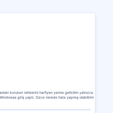
30 Ocak 2020
34
4
21
daki kurulum rehberini harfiyen yerine getirdim yalnızca
Windowsa giriş yaptı. Sizce nerede hata yapmış olabilirim