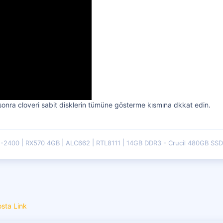
sonra cloveri sabit disklerin tümüne gösterme kısmına dkkat edin.
5-2400
RX570 4GB
ALC662
RTL8111
14GB DDR3 - Crucil 480GB SS
osta
Link