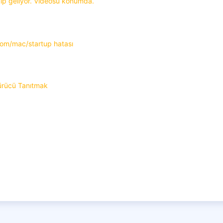
idip geliyor. Videosu konumda.
om/mac/startup hatası
ürücü Tanıtmak