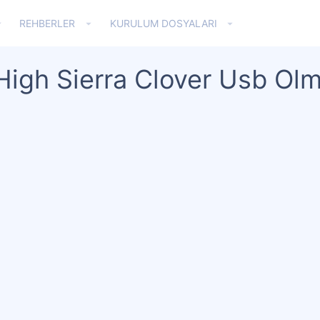
REHBERLER
KURULUM DOSYALARI
gh Sierra Clover Usb Ol