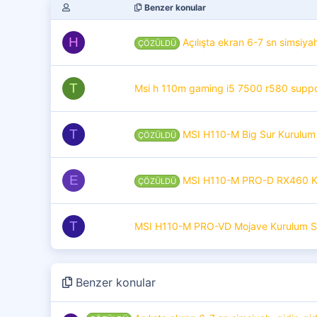
Benzer konular
H
Açılışta ekran 6-7 sn simsiya
ÇÖZÜLDÜ
T
Msi h 110m gaming i5 7500 r580 suppo
T
MSI H110-M Big Sur Kurulum 
ÇÖZÜLDÜ
E
MSI H110-M PRO-D RX460 K
ÇÖZÜLDÜ
T
MSI H110-M PRO-VD Mojave Kurulum S
Benzer konular