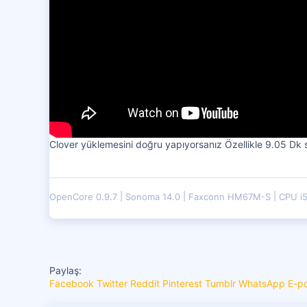
Clover yüklemesini doğru yapıyorsanız Özellikle 9.05 Dk 
OpenCore 0.9.7
Sonoma 14.0
Faxconn HM67M-S
CPU i
Paylaş:
Facebook
Twitter
Reddit
Pinterest
Tumblr
WhatsApp
E-p