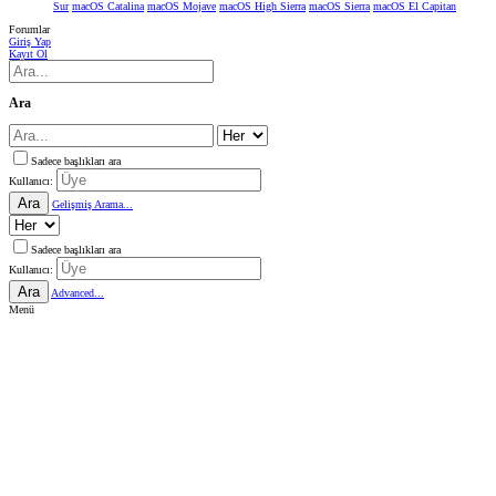
Sur
macOS Catalina
macOS Mojave
macOS High Sierra
macOS Sierra
macOS El Capitan
Forumlar
Giriş Yap
Kayıt Ol
Ara
Sadece başlıkları ara
Kullanıcı:
Ara
Gelişmiş Arama...
Sadece başlıkları ara
Kullanıcı:
Ara
Advanced...
Menü