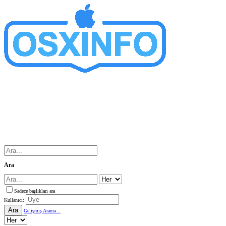
Ara
Sadece başlıkları ara
Kullanıcı:
Ara
Gelişmiş Arama...