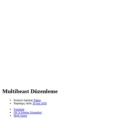
Multibeast Düzenleme
Konuyu başlatan
Pakna
Başlangıç tarihi
26 Ara 2018
Forumlar
OS X İşletim Sistemleri
High Sierra