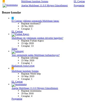
W
Multibeast kurulum Sorunu
EL Capitan
Araçlar
Multibeast 11.0.0 Mojave Güncellemesi
Programlar
Benzer konular
M
El Capitan yükleme sonrasında Multibeast hatası
Başlatan mstfoner27
20 Nis 2023
Cevaplar: 1
EL Capitan
MultiBeast ile yüklemem gereken driverler hangileri?
Başlatan Furkan Kapıcı
23 Ağu 2020
Cevaplar: 13
Sierra
Yeni sürümlerde neden Multibeast kullanılmıyor?
Başlatan suboregi
23 May 2020
Cevaplar: 1
Hackintosh Soru-Cevap
W
Multibeast kurulum Sorunu
Başlatan World help
10 May 2019
Cevaplar: 1
EL Capitan
Araçlar
Multibeast 11.0.0 Mojave Güncellemesi
Başlatan montezuma
29 Kas 2018
Cevaplar: 4
Programlar