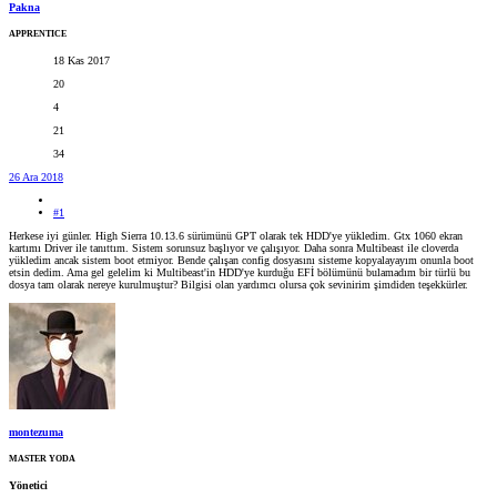
Pakna
APPRENTICE
18 Kas 2017
20
4
21
34
26 Ara 2018
#1
Herkese iyi günler. High Sierra 10.13.6 sürümünü GPT olarak tek HDD'ye yükledim. Gtx 1060 ekran
kartımı Driver ile tanıttım. Sistem sorunsuz başlıyor ve çalışıyor. Daha sonra Multibeast ile cloverda
yükledim ancak sistem boot etmiyor. Bende çalışan config dosyasını sisteme kopyalayayım onunla boot
etsin dedim. Ama gel gelelim ki Multibeast'in HDD'ye kurduğu EFİ bölümünü bulamadım bir türlü bu
dosya tam olarak nereye kurulmuştur? Bilgisi olan yardımcı olursa çok sevinirim şimdiden teşekkürler.
montezuma
MASTER YODA
Yönetici