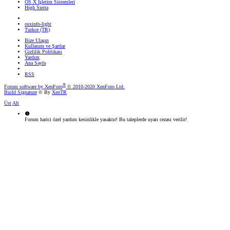
OS X İşletim Sistemleri
High Sierra
osxinfo-light
Turkce (TR)
Bize Ulaşın
Kullanım ve Şartlar
Gizlilik Politikası
Yardım
Ana Sayfa
RSS
®
Forum software by XenForo
© 2010-2020 XenForo Ltd.
Build Signature
© By
XenTR
Üst
Alt
Forum harici özel yardım kesinlikle yasaktır! Bu taleplerde uyarı cezası verilir!