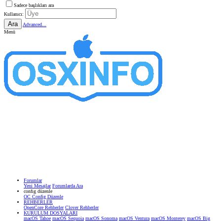
Sadece başlıkları ara
Kullanıcı:
Ara
Advanced...
Menü
Forumlar
Yeni Mesajlar
Forumlarda Ara
confıg düzenle
OC Config Düzenle
REHBERLER
OpenCore Rehberler
Clover Rehberler
KURULUM DOSYALARI
macOS Tahoe
macOS Sequoia
macOS Sonoma
macOS Ventura
macOS Monterey
macOS Big