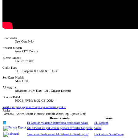
BootLoader
OpenCore 0.6.4
Anakart Modeli
Asus Z170 Deluxe
İşlemci Modeli
Intel i7 6700K
Grafik Kartı
8 GB Sapphire RX 580 & HD 530
Ses Kartı Modeli
ALC 1150
Ağ Aygıtları
Broadcom BCM43xx - I211 Gigabit Ethernet
Disk ve RAM
500GB NVMe & 32 GB DDR4
Yanıt için giriş yapmanız veya üye olmanız gerekir.
Paylaş:
Facebook
Twitter
Reddit
Pinterest
Tumblr
WhatsApp
E-posta
Link
Benzer konular
Forum
M
El Capitan yükleme sonrasında Multibeast hatası
EL Capitan
MultiBeast ile yüklemem gereken driverler hangileri?
Sierra
Yeni sürümlerde neden Multibeast kullanılmıyor?
Hackintosh Soru-Cevap