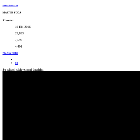
montezuma
MASTER YODA
Yönetici
19 Eki 2016
29,833
7,599
4,401
26 Ara 2018
#4
Şu rehberi takip etmeni öneririm: