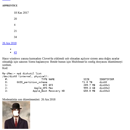
APPRENTICE
18 Kas 2017
20
4
21
34
26 Ara 2018
#3
Hayır windows yanına kurmadım Clover'da yüklendi usb olmadan açılıyor sistem ama doğru ayarlar
olmadığı için sanırım Sierra başlamıyor. Bende bunun için Multibeast'in config dosyasını düzenlemeyi
sordum.
Kod:
Mp-iMac:~ mp$ diskutil list

/dev/disk0 (internal, physical):

  #:                       TYPE NAME                    SIZE       IDENTIFIER

  0:      GUID_partition_scheme                        *1.0 TB     disk0

  1:                        EFI EFI                     209.7 MB   disk0s1

  2:                  Apple_HFS Mac                     999.3 GB   disk0s2

  3:                 Apple_Boot Recovery HD             650.0 MB   disk0s3
Moderatörün son düzenlenenleri:
26 Ara 2018