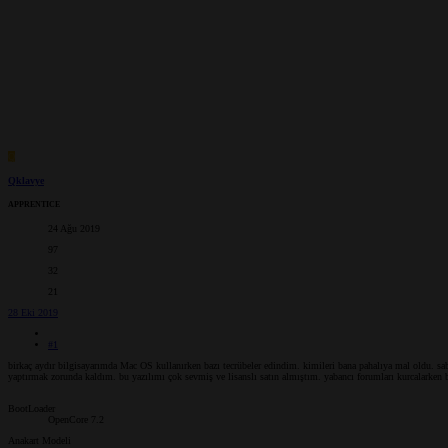
Q
Qklavye
APPRENTICE
24 Ağu 2019
97
32
21
28 Eki 2019
#1
birkaç aydır bilgisayarımda Mac OS kullanırken bazı tecrübeler edindim. kimileri bana pahalıya mal oldu. sa
yaptırmak zorunda kaldım. bu yazılımı çok sevmiş ve lisanslı satın almıştım. yabancı forumları kurcalarken bu
BootLoader
OpenCore 7.2
Anakart Modeli