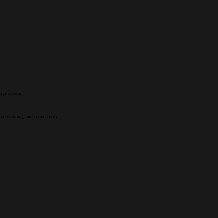
iye ederim.
 networking, and connectivity.