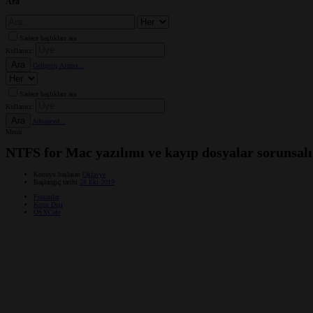
Ara
Sadece başlıkları ara
Kullanıcı:
Ara
Gelişmiş Arama...
Sadece başlıkları ara
Kullanıcı:
Ara
Advanced...
Menü
NTFS for Mac yazılımı ve kayıp dosyalar sorunsalı
Konuyu başlatan
Qklavye
Başlangıç tarihi
28 Eki 2019
Forumlar
Konu Dışı
OSXCafe