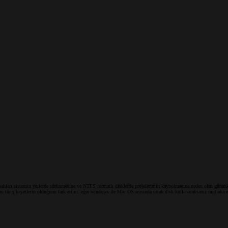
bahları sistemin yerlerde sürünmesine ve NTFS formatlı disklerde projelerimin kaybolmasına neden olan günahka
 tür şikayetlerin olduğunu fark ettim. eğer windows ile Mac OS arasında ortak disk kullanacaksanız mutlaka exfa