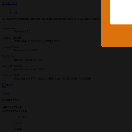
28 Eki 2019
#3
aslında epey araştırdım ama sanırım doğru kelimelerle değil
bu olay bana birkaç projeye mal oldu.
BootLoader
OpenCore 7.2
Anakart Modeli
Asus ROG Strix z490 G gaming Wifi
İşlemci Modeli
Intel Core i7 10700k
Grafik Kartı
Biostar Radeon RX 560
Ses Kartı Modeli
presonus audiobox 1818vsl
Disk ve RAM
Samsung evo 970 / Corsair MPE Core / 32GB DDR4 4000MHz
KaoS
MASTER YODA
MODERATOR
DENEYİMLİ ÜYE
1 Eki 2017
13,766
3,944