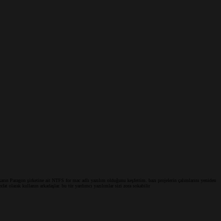
rın Paragon şirketine ait NTFS for mac adlı yazılım olduğunu keşfettim. bazı projelerin çalımlarını yeniden
t olarak kullanın arkadaşlar. bu tür yardımcı yazılımlar sizi zora sokabilir