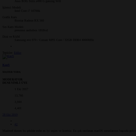
Asus ROG Strix z490 G gaming Wifi
İşlemci Modeli
Intel Core i7 10700k
Grafik Kartı
Biostar Radeon RX 560
Ses Kartı Modeli
presonus audiobox 1818vsl
Disk ve RAM
Samsung evo 970 / Corsair MPE Core / 32GB DDR4 4000MHz
Tepkiler:
Ediko
KaoS
MASTER YODA
MODERATOR
DENEYİMLİ ÜYE
1 Eki 2017
13,766
3,944
4,401
28 Eki 2019
#2
Maalesef durum bu şekilde exfat en iyi seçim ve ücretsiz. En çok rastlanan macOS sorunlarının başında ge