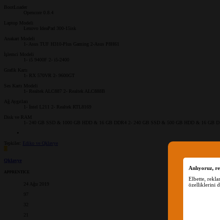
BootLoader
Opencore 0.8.4
Laptop Modeli
Lenovo IdeaPad 300-15isk
Anakart Modeli
1- Asus TUF H310-Plus Gaming 2-Asus P8H61
İşlemci Modeli
1- i5 9400F 2- i5-2400
Grafik Kartı
1- RX 570VR 2- 9600GT
Ses Kartı Modeli
1- Realtek ALC887 2- Realtek ALC888B
Ağ Aygıtları
1- İntel L211 2- Realtek RTL8169
Disk ve RAM
1- 240 GB SSD & 1000 GB HDD & 16 GB DDR4 2- 240 GB SSD & 500 GB HDD & 16 GB 
Tepkiler:
Ediko
ve
Qklavye
Q
Qklavye
Anlıyoruz, re
APPRENTICE
Elbette, rekl
24 Ağu 2019
özelliklerini 
97
32
21