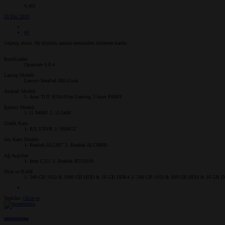
4,401
28 Eki 2019
#4
Geçmiş olsun. Ne diyelim zararın neresinden dönersen kardır.
BootLoader
Opencore 0.8.4
Laptop Modeli
Lenovo IdeaPad 300-15isk
Anakart Modeli
1- Asus TUF H310-Plus Gaming 2-Asus P8H61
İşlemci Modeli
1- i5 9400F 2- i5-2400
Grafik Kartı
1- RX 570VR 2- 9600GT
Ses Kartı Modeli
1- Realtek ALC887 2- Realtek ALC888B
Ağ Aygıtları
1- İntel L211 2- Realtek RTL8169
Disk ve RAM
1- 240 GB SSD & 1000 GB HDD & 16 GB DDR4 2- 240 GB SSD & 500 GB HDD & 16 GB 
Tepkiler:
Qklavye
montezuma