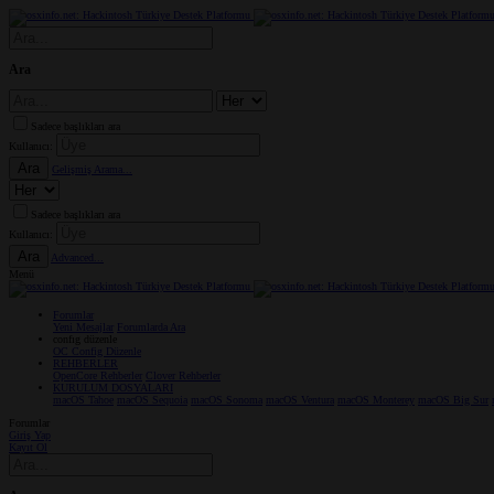
Ara
Sadece başlıkları ara
Kullanıcı:
Ara
Gelişmiş Arama...
Sadece başlıkları ara
Kullanıcı:
Ara
Advanced...
Menü
Forumlar
Yeni Mesajlar
Forumlarda Ara
confıg düzenle
OC Config Düzenle
REHBERLER
OpenCore Rehberler
Clover Rehberler
KURULUM DOSYALARI
macOS Tahoe
macOS Sequoia
macOS Sonoma
macOS Ventura
macOS Monterey
macOS Big Sur
Forumlar
Giriş Yap
Kayıt Ol