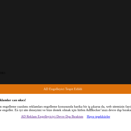
DDR3
AD Engelleyici Tespit Edildi
klamlar can sıkıcı!
am engelleme yazılımı reklamları engelleme konusunda harika bir iş çıkarsa da, web sitemizin fayd
de engeller. En iyi site deneyimi ve bize destek olmak için lütfen AdBlocker’ınızı devre dışı bırakı
AD Reklam Engelleyiciyi Devre Dışı Bıraktım
Hayır teşekkürler