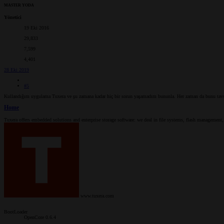
MASTER YODA
Yönetici
19 Eki 2016
29,833
7,599
4,401
28 Eki 2019
#5
Kullandığım uygulama Tuxera ve şu zamana kadar hiç bir sorun yaşamadım bununla. Her zaman da bunu tavs
Home
Tuxera offers embedded solutions and enterprise storage software: we deal in file systems, flash management,
www.tuxera.com
BootLoader
OpenCore 0.6.4