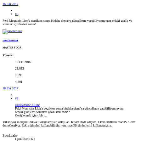
16 Eki 2017
#5
Peki Mountain Lion'a geçtikten sonra birdaha sierra'ya güncelleme yapabiliyormuyum ordaki grafik vb
sorunları çözdükten sonra?
montezuma
MASTER YODA
Yönetici
19 Eki 2016
29,833
7,599
4,401
16 Eki 2017
#6
andrew1907' Alıntı:
Peki Mountain Lion'a geçtikten sonra birdaha sierra'ya güncelleme yapabiliyormuyum
ordaki grafik vb sorunları çözdükten sonra?
Genişletmek için tıkla ...
Yukarıdaki mesajımı dikkatli okumamışsın anlaşılan. Kısaca ifade edeyim. Ekran kartların macOS Sierra
desteklemiyor. Eski sürümleri kullanabilirsin, yen, macOS sürümlerini kullanamazsın.
BootLoader
OpenCore 0.6.4