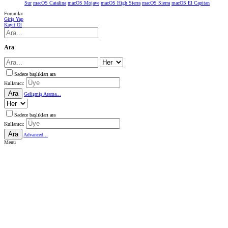
Sur
macOS Catalina
macOS Mojave
macOS High Sierra
macOS Sierra
macOS El Capitan
Forumlar
Giriş Yap
Kayıt Ol
Ara
Sadece başlıkları ara
Kullanıcı:
Ara
Gelişmiş Arama...
Sadece başlıkları ara
Kullanıcı:
Ara
Advanced...
Menü