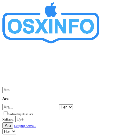
Ara
Sadece başlıkları ara
Kullanıcı:
Ara
Gelişmiş Arama...