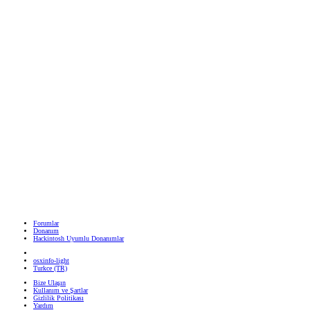
Forumlar
Donanım
Hackintosh Uyumlu Donanımlar
osxinfo-light
Turkce (TR)
Bize Ulaşın
Kullanım ve Şartlar
Gizlilik Politikası
Yardım