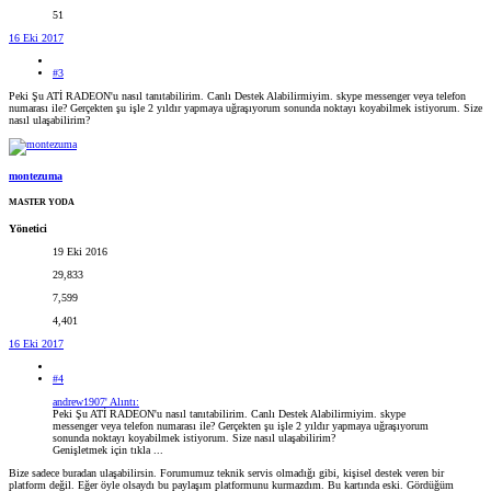
51
16 Eki 2017
#3
Peki Şu ATİ RADEON'u nasıl tanıtabilirim. Canlı Destek Alabilirmiyim. skype messenger veya telefon
numarası ile? Gerçekten şu işle 2 yıldır yapmaya uğraşıyorum sonunda noktayı koyabilmek istiyorum. Size
nasıl ulaşabilirim?
montezuma
MASTER YODA
Yönetici
19 Eki 2016
29,833
7,599
4,401
16 Eki 2017
#4
andrew1907' Alıntı:
Peki Şu ATİ RADEON'u nasıl tanıtabilirim. Canlı Destek Alabilirmiyim. skype
messenger veya telefon numarası ile? Gerçekten şu işle 2 yıldır yapmaya uğraşıyorum
sonunda noktayı koyabilmek istiyorum. Size nasıl ulaşabilirim?
Genişletmek için tıkla ...
Bize sadece buradan ulaşabilirsin. Forumumuz teknik servis olmadığı gibi, kişisel destek veren bir
platform değil. Eğer öyle olsaydı bu paylaşım platformunu kurmazdım. Bu kartında eski. Gördüğüm