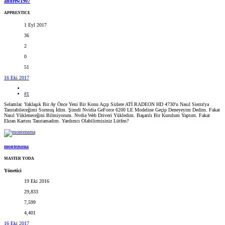
andrew1907
APPRENTICE
1 Eyl 2017
36
2
0
51
16 Eki 2017
#1
Selamlar. Yaklaşık Bir Ay Önce Yeni Bir Konu Açıp Sizlere ATİ RADEON HD 4730'u Nasıl Sierra'ya
Tanıtabileceğimi Sormuş İdim. Şimdi Nvidia GeForce 6200 LE Modeline Geçip Deneyeyim Dedim. Fakat
Nasıl Yükleneceğini Bilmiyorum. Nvdia Web Driveri Yükledim. Başarılı Bir Kurulum Yaptım. Fakat
Ekran Kartını Tanıtamadım. Yardımcı Olabilirmisiniz Lütfen?
montezuma
MASTER YODA
Yönetici
19 Eki 2016
29,833
7,599
4,401
16 Eki 2017