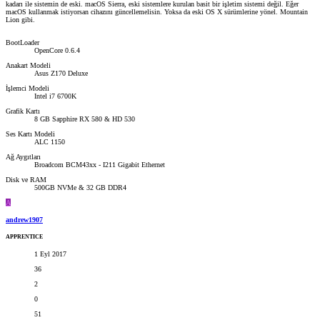
kadarı ile sistemin de eski. macOS Sierra, eski sistemlere kurulan basit bir işletim sistemi değil. Eğer
macOS kullanmak istiyorsan cihazını güncellemelisin. Yoksa da eski OS X sürümlerine yönel. Mountain
Lion gibi.
BootLoader
OpenCore 0.6.4
Anakart Modeli
Asus Z170 Deluxe
İşlemci Modeli
Intel i7 6700K
Grafik Kartı
8 GB Sapphire RX 580 & HD 530
Ses Kartı Modeli
ALC 1150
Ağ Aygıtları
Broadcom BCM43xx - I211 Gigabit Ethernet
Disk ve RAM
500GB NVMe & 32 GB DDR4
A
andrew1907
APPRENTICE
1 Eyl 2017
36
2
0
51