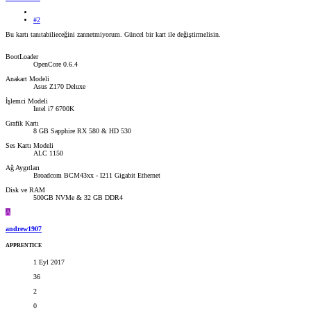
#2
Bu kartı tanıtabilieceğini zannetmiyorum. Güncel bir kart ile değiştirmelisin.
BootLoader
OpenCore 0.6.4
Anakart Modeli
Asus Z170 Deluxe
İşlemci Modeli
Intel i7 6700K
Grafik Kartı
8 GB Sapphire RX 580 & HD 530
Ses Kartı Modeli
ALC 1150
Ağ Aygıtları
Broadcom BCM43xx - I211 Gigabit Ethernet
Disk ve RAM
500GB NVMe & 32 GB DDR4
A
andrew1907
APPRENTICE
1 Eyl 2017
36
2
0