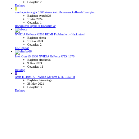
Cevaplar: 2
Desktop
A
nvıdıa geforce gtx 1660 ekran kartı ile macos kullanabilirmiyim
Başlatan ayazabi29
13 Ara 2024
Cevaplar: 1
Hackintosh Uyumlu Donanımlar
NVIDIA GeForce G210 HDMI Problemleri - Hackintosh
Başlatan abexx
13 Kas 2024
Cevaplar: 2
EL Capitan
Intel Core i5 8500 NVIDIA GeForce GTX 1070
Başlatan elturko66
9 Tem 2024
Cevaplar: 11
Desktop
H
Asus H110M-K - Nvidia GeForce GTC 1050 Ti
Başlatan hakandogu
28 May 2021
Cevaplar: 3
Desktop