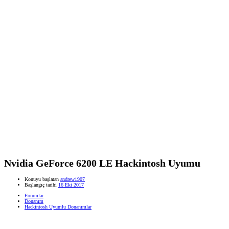
Nvidia GeForce 6200 LE Hackintosh Uyumu
Konuyu başlatan
andrew1907
Başlangıç tarihi
16 Eki 2017
Forumlar
Donanım
Hackintosh Uyumlu Donanımlar