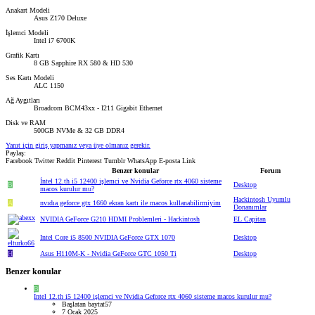
Anakart Modeli
Asus Z170 Deluxe
İşlemci Modeli
Intel i7 6700K
Grafik Kartı
8 GB Sapphire RX 580 & HD 530
Ses Kartı Modeli
ALC 1150
Ağ Aygıtları
Broadcom BCM43xx - I211 Gigabit Ethernet
Disk ve RAM
500GB NVMe & 32 GB DDR4
Yanıt için giriş yapmanız veya üye olmanız gerekir.
Paylaş:
Facebook
Twitter
Reddit
Pinterest
Tumblr
WhatsApp
E-posta
Link
Benzer konular
Forum
İntel 12.th i5 12400 işlemci ve Nvidia Geforce rtx 4060 sisteme
B
Desktop
macos kurulur mu?
Hackintosh Uyumlu
A
nvıdıa geforce gtx 1660 ekran kartı ile macos kullanabilirmiyim
Donanımlar
NVIDIA GeForce G210 HDMI Problemleri - Hackintosh
EL Capitan
Intel Core i5 8500 NVIDIA GeForce GTX 1070
Desktop
H
Asus H110M-K - Nvidia GeForce GTC 1050 Ti
Desktop
Benzer konular
B
İntel 12.th i5 12400 işlemci ve Nvidia Geforce rtx 4060 sisteme macos kurulur mu?
Başlatan baytat57
7 Ocak 2025