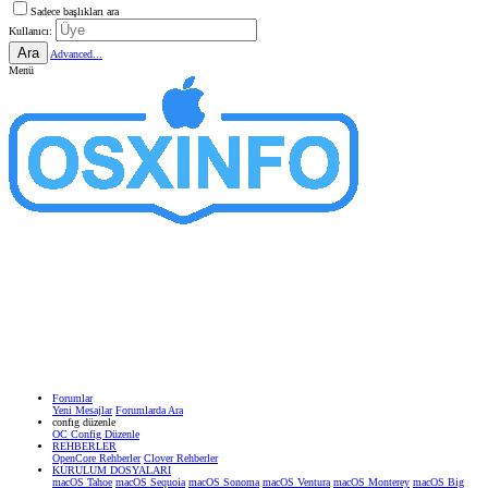
Sadece başlıkları ara
Kullanıcı:
Ara
Advanced...
Menü
Forumlar
Yeni Mesajlar
Forumlarda Ara
confıg düzenle
OC Config Düzenle
REHBERLER
OpenCore Rehberler
Clover Rehberler
KURULUM DOSYALARI
macOS Tahoe
macOS Sequoia
macOS Sonoma
macOS Ventura
macOS Monterey
macOS Big