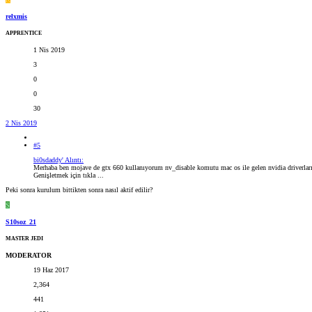
relxmis
APPRENTICE
1 Nis 2019
3
0
0
30
2 Nis 2019
#5
bi0sdaddy' Alıntı:
Merhaba ben mojave de gtx 660 kullanıyorum nv_disable komutu mac os ile gelen nvidia driverlarını
Genişletmek için tıkla ...
Peki sonra kurulum bittikten sonra nasıl aktif edilir?
S
S10soz_21
MASTER JEDI
MODERATOR
19 Haz 2017
2,364
441