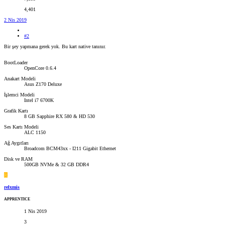
4,401
2 Nis 2019
#2
Bir şey yapmana gerek yok. Bu kart native tanınır.
BootLoader
OpenCore 0.6.4
Anakart Modeli
Asus Z170 Deluxe
İşlemci Modeli
Intel i7 6700K
Grafik Kartı
8 GB Sapphire RX 580 & HD 530
Ses Kartı Modeli
ALC 1150
Ağ Aygıtları
Broadcom BCM43xx - I211 Gigabit Ethernet
Disk ve RAM
500GB NVMe & 32 GB DDR4
R
relxmis
APPRENTICE
1 Nis 2019
3