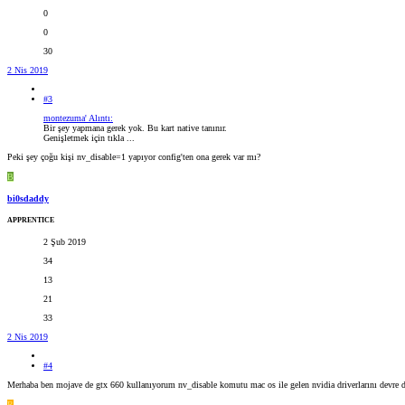
0
0
30
2 Nis 2019
#3
montezuma' Alıntı:
Bir şey yapmana gerek yok. Bu kart native tanınır.
Genişletmek için tıkla ...
Peki şey çoğu kişi nv_disable=1 yapıyor config'ten ona gerek var mı?
B
bi0sdaddy
APPRENTICE
2 Şub 2019
34
13
21
33
2 Nis 2019
#4
Merhaba ben mojave de gtx 660 kullanıyorum nv_disable komutu mac os ile gelen nvidia driverlarını devre dış
R