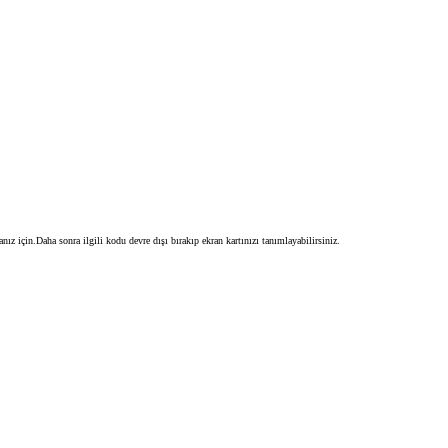
için.Daha sonra ilgili kodu devre dışı bırakıp ekran kartınızı tanımlayabilirsiniz.