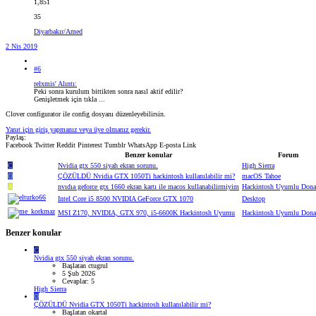
1,851
35
Diyarbakır/Amed
2 Nis 2019
#6
relxmis' Alıntı:
Peki sonra kurulum bittikten sonra nasıl aktif edilir?
Genişletmek için tıkla ...
Clover configurator ile config dosyanı düzenleyebilirsin.
Yanıt için giriş yapmanız veya üye olmanız gerekir.
Paylaş:
Facebook
Twitter
Reddit
Pinterest
Tumblr
WhatsApp
E-posta
Link
Benzer konular
Forum
C
Nvidia gtx 550 siyah ekran sorunu.
High Sierra
O
ÇÖZÜLDÜ
Nvidia GTX 1050Ti hackintosh kullanılabilir mi?
macOS Tahoe
A
nvıdıa geforce gtx 1660 ekran kartı ile macos kullanabilirmiyim
Hackintosh Uyumlu Dona
Intel Core i5 8500 NVIDIA GeForce GTX 1070
Desktop
MSI Z170, NVIDIA, GTX 970, i5-6600K Hackintosh Uyumu
Hackintosh Uyumlu Dona
Benzer konular
C
Nvidia gtx 550 siyah ekran sorunu.
Başlatan ctugrul
5 Şub 2026
Cevaplar: 5
High Sierra
O
ÇÖZÜLDÜ
Nvidia GTX 1050Ti hackintosh kullanılabilir mi?
Başlatan okartal