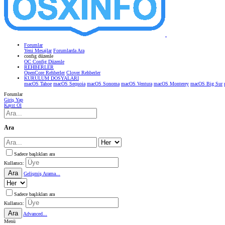
Forumlar
Yeni Mesajlar
Forumlarda Ara
confıg düzenle
OC Config Düzenle
REHBERLER
OpenCore Rehberler
Clover Rehberler
KURULUM DOSYALARI
macOS Tahoe
macOS Sequoia
macOS Sonoma
macOS Ventura
macOS Monterey
macOS Big Sur
Forumlar
Giriş Yap
Kayıt Ol
Ara
Sadece başlıkları ara
Kullanıcı:
Ara
Gelişmiş Arama...
Sadece başlıkları ara
Kullanıcı:
Ara
Advanced...
Menü