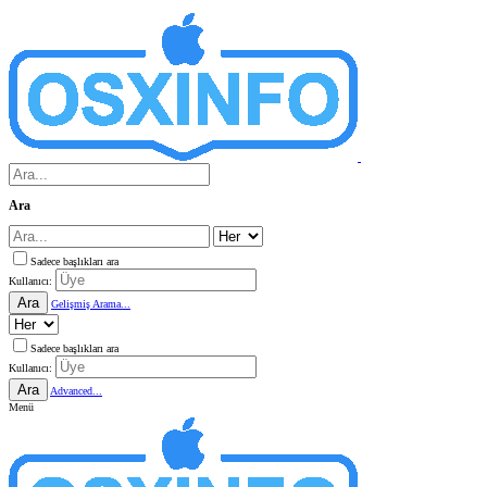
Ara
Sadece başlıkları ara
Kullanıcı:
Ara
Gelişmiş Arama...
Sadece başlıkları ara
Kullanıcı:
Ara
Advanced...
Menü