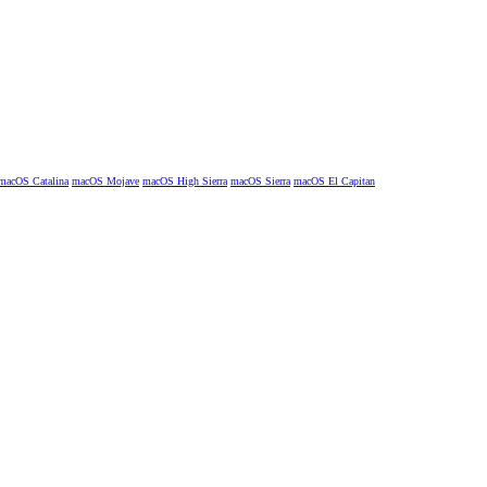
macOS Catalina
macOS Mojave
macOS High Sierra
macOS Sierra
macOS El Capitan