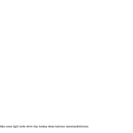
 sonra ilgili kodu devre dışı bırakıp ekran kartınızı tanımlayabilirsiniz.