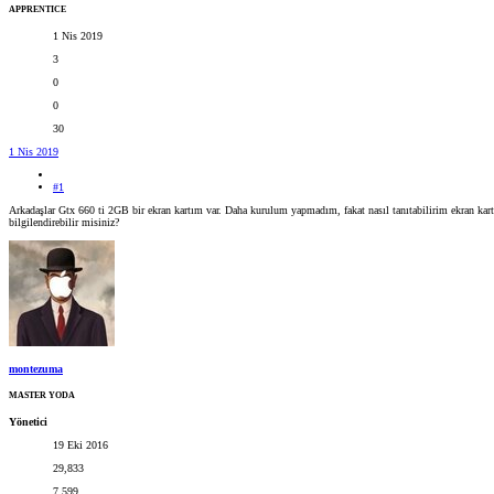
APPRENTICE
1 Nis 2019
3
0
0
30
1 Nis 2019
#1
Arkadaşlar Gtx 660 ti 2GB bir ekran kartım var. Daha kurulum yapmadım, fakat nasıl tanıtabilirim ekran kart
bilgilendirebilir misiniz?
montezuma
MASTER YODA
Yönetici
19 Eki 2016
29,833
7,599