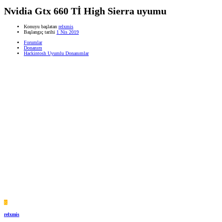
Nvidia Gtx 660 Tİ High Sierra uyumu
Konuyu başlatan
relxmis
Başlangıç tarihi
1 Nis 2019
Forumlar
Donanım
Hackintosh Uyumlu Donanımlar
R
relxmis