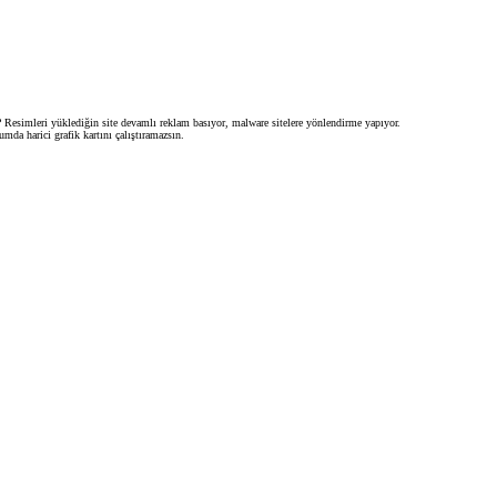
 Resimleri yüklediğin site devamlı reklam basıyor, malware sitelere yönlendirme yapıyor.
da harici grafik kartını çalıştıramazsın.