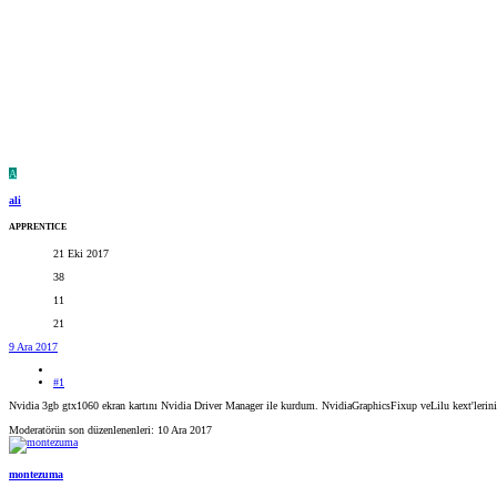
A
ali
APPRENTICE
21 Eki 2017
38
11
21
9 Ara 2017
#1
Nvidia 3gb gtx1060 ekran kartını Nvidia Driver Manager ile kurdum. NvidiaGraphicsFixup veLilu kext'lerini
Moderatörün son düzenlenenleri:
10 Ara 2017
montezuma