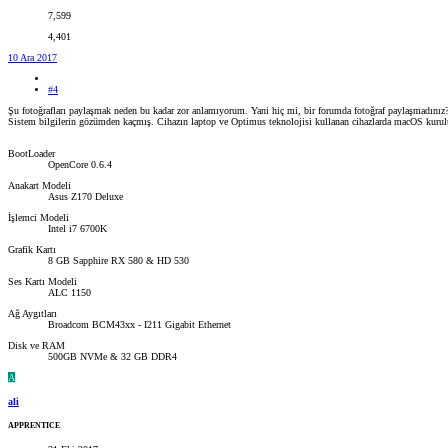
7,599
4,401
10 Ara 2017
#4
Şu fotoğrafları paylaşmak neden bu kadar zor anlamıyorum. Yani hiç mi, bir forumda fotoğraf paylaşmadınız?
Sistem bilgilerin gözümden kaçmış. Cihazın laptop ve Optimus teknolojisi kullanan cihazlarda macOS kurulum
BootLoader
OpenCore 0.6.4
Anakart Modeli
Asus Z170 Deluxe
İşlemci Modeli
Intel i7 6700K
Grafik Kartı
8 GB Sapphire RX 580 & HD 530
Ses Kartı Modeli
ALC 1150
Ağ Aygıtları
Broadcom BCM43xx - I211 Gigabit Ethernet
Disk ve RAM
500GB NVMe & 32 GB DDR4
A
ali
APPRENTICE