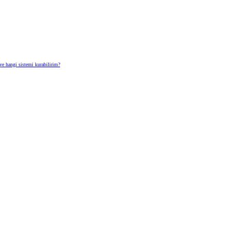
hangi sistemi kurabilirim?