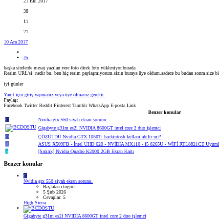
21 Eki 2017
38
11
21
10 Ara 2017
#5
başka sitelerde mesaj yazılan yere foto direk foto yükleniyor.burada
Resim URL'si: nedir bu. ben hiç resim paylaşmıyorum.sizin buraya üye oldum.sadece bu budan sonra size 
iyi günler
Yanıt için giriş yapmanız veya üye olmanız gerekir.
Paylaş:
Facebook
Twitter
Reddit
Pinterest
Tumblr
WhatsApp
E-posta
Link
Benzer konular
C
Nvidia gtx 550 siyah ekran sorunu.
Gigabyte g31m es2l NVIDIA 8600GT intel core 2 duo işlemci
O
ÇÖZÜLDÜ
Nvidia GTX 1050Ti hackintosh kullanılabilir mi?
A
ASUS X509FB - İntel UHD 620 - NVİDİA MX110 - i5 8265U - WİFİ RTL8821CE Uyumlu m
S
[Satılık] Nvidia Quadro K2000 2GB Ekran Kartı
Benzer konular
C
Nvidia gtx 550 siyah ekran sorunu.
Başlatan ctugrul
5 Şub 2026
Cevaplar: 5
High Sierra
Gigabyte g31m es2l NVIDIA 8600GT intel core 2 duo işlemci