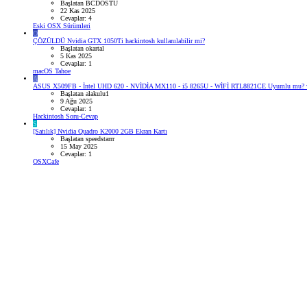
Başlatan BCDOSTU
22 Kas 2025
Cevaplar: 4
Eski OSX Sürümleri
O
ÇÖZÜLDÜ
Nvidia GTX 1050Ti hackintosh kullanılabilir mi?
Başlatan okartal
5 Kas 2025
Cevaplar: 1
macOS Tahoe
A
ASUS X509FB - İntel UHD 620 - NVİDİA MX110 - i5 8265U - WİFİ RTL8821CE Uyumlu mu? ve 
Başlatan alakulu1
9 Ağu 2025
Cevaplar: 1
Hackintosh Soru-Cevap
S
[Satılık] Nvidia Quadro K2000 2GB Ekran Kartı
Başlatan speedstarrr
15 May 2025
Cevaplar: 1
OSXCafe