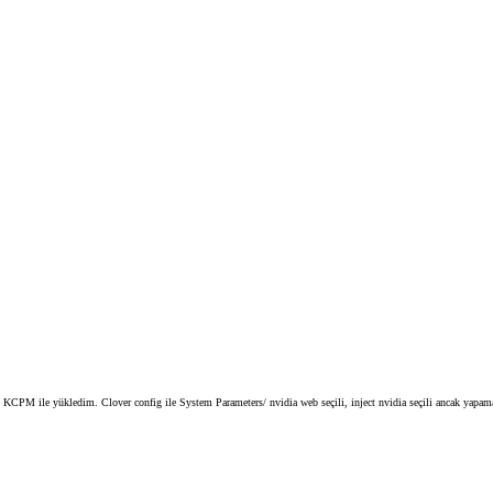
 KCPM ile yükledim. Clover config ile System Parameters/ nvidia web seçili, inject nvidia seçili ancak yapa