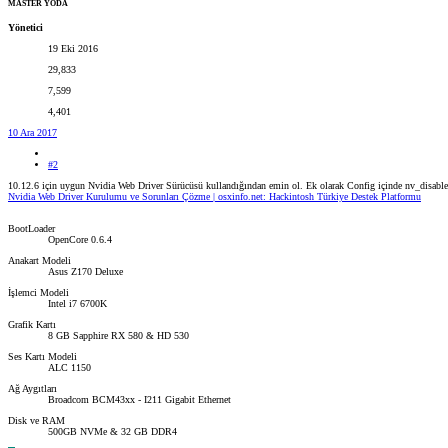
MASTER YODA
Yönetici
19 Eki 2016
29,833
7,599
4,401
10 Ara 2017
#2
10.12.6 için uygun Nvidia Web Driver Sürücüsü kullandığından emin ol. Ek olarak Config içinde nv_disabl
Nvidia Web Driver Kurulumu ve Sorunları Çözme | osxinfo.net: Hackintosh Türkiye Destek Platformu
BootLoader
OpenCore 0.6.4
Anakart Modeli
Asus Z170 Deluxe
İşlemci Modeli
Intel i7 6700K
Grafik Kartı
8 GB Sapphire RX 580 & HD 530
Ses Kartı Modeli
ALC 1150
Ağ Aygıtları
Broadcom BCM43xx - I211 Gigabit Ethernet
Disk ve RAM
500GB NVMe & 32 GB DDR4