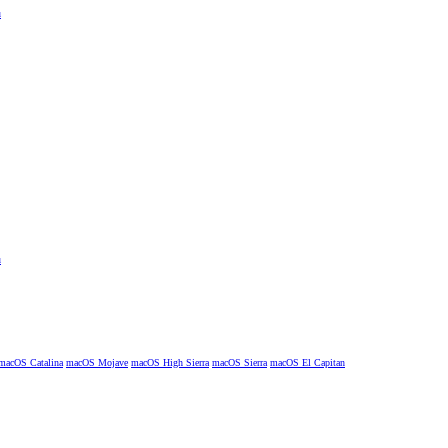
macOS Catalina
macOS Mojave
macOS High Sierra
macOS Sierra
macOS El Capitan