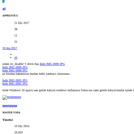
A
ali
APPRENTICE
21 Eki 2017
38
11
21
10 Ara 2017
#3
selam nv_disable=1 devre dışı.
İndir IMG 0090 JPG
İndir IMG 0089 JPG
İndir IMG 0088 JPG
şu fotolara bakarmısın.burdan belki yardımcı olousunuz..
İndir IMG 0091 JPG
İndir IMG 0092 JPG
birde Windows 10 açınca saat geride kalıyor.windows kullanınca Sierra nın saati geride kalıyor.bunlar içinde l
montezuma
MASTER YODA
Yönetici
19 Eki 2016
29,833