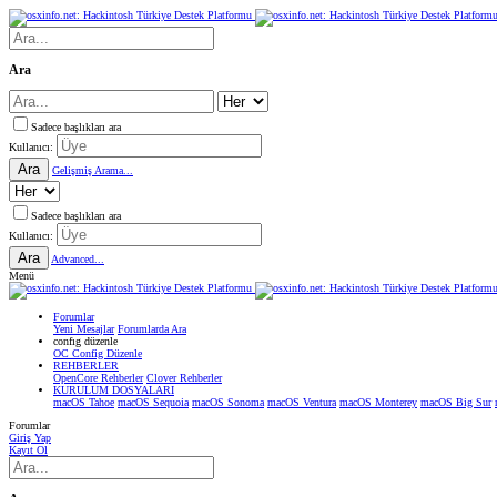
Ara
Sadece başlıkları ara
Kullanıcı:
Ara
Gelişmiş Arama...
Sadece başlıkları ara
Kullanıcı:
Ara
Advanced...
Menü
Forumlar
Yeni Mesajlar
Forumlarda Ara
confıg düzenle
OC Config Düzenle
REHBERLER
OpenCore Rehberler
Clover Rehberler
KURULUM DOSYALARI
macOS Tahoe
macOS Sequoia
macOS Sonoma
macOS Ventura
macOS Monterey
macOS Big Sur
Forumlar
Giriş Yap
Kayıt Ol