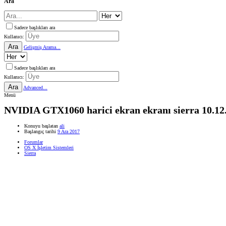
Ara
Sadece başlıkları ara
Kullanıcı:
Ara
Gelişmiş Arama...
Sadece başlıkları ara
Kullanıcı:
Ara
Advanced...
Menü
NVIDIA GTX1060 harici ekran ekranı sierra 10.12.6 
Konuyu başlatan
ali
Başlangıç tarihi
9 Ara 2017
Forumlar
OS X İşletim Sistemleri
Sierra