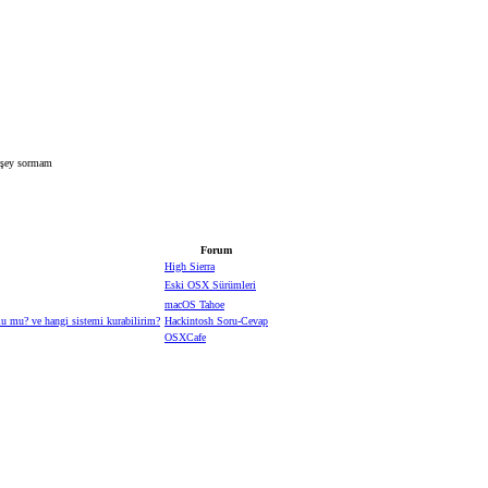
bişey sormam
Forum
High Sierra
Eski OSX Sürümleri
macOS Tahoe
u? ve hangi sistemi kurabilirim?
Hackintosh Soru-Cevap
OSXCafe