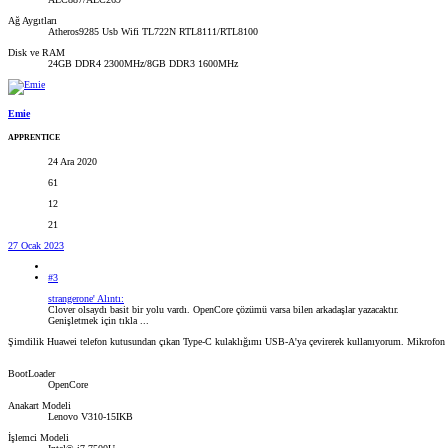
Ağ Aygıtları
Atheros9285 Usb Wifi TL722N RTL8111/RTL8100
Disk ve RAM
24GB DDR4 2300MHz/8GB DDR3 1600MHz
Emie
APPRENTICE
24 Ara 2020
61
12
21
27 Ocak 2023
#3
strangerone' Alıntı:
Clover olsaydı basit bir yolu vardı. OpenCore çözümü varsa bilen arkadaşlar yazacaktır.
Genişletmek için tıkla ...
Şimdilik Huawei telefon kutusundan çıkan Type-C kulaklığımı USB-A'ya çevirerek kullanıyorum. Mikrofon ve 
BootLoader
OpenCore
Anakart Modeli
Lenovo V310-15IKB
İşlemci Modeli