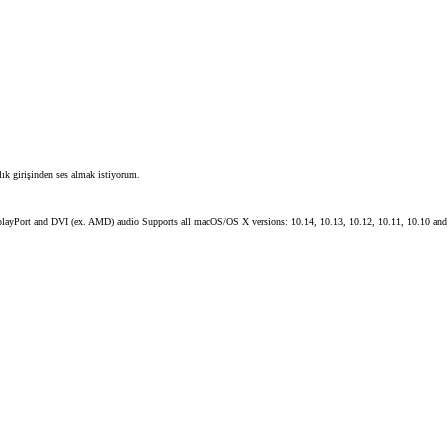
ık girişinden ses almak istiyorum.
yPort and DVI (ex. AMD) audio Supports all macOS/OS X versions: 10.14, 10.13, 10.12, 10.11, 10.10 and