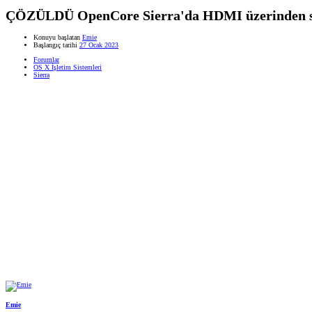
ÇÖZÜLDÜ
OpenCore Sierra'da HDMI üzerinden se
Konuyu başlatan
Emie
Başlangıç tarihi
27 Ocak 2023
Forumlar
OS X İşletim Sistemleri
Sierra
Emie