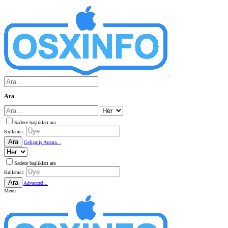
Ara
Sadece başlıkları ara
Kullanıcı:
Ara
Gelişmiş Arama...
Sadece başlıkları ara
Kullanıcı:
Ara
Advanced...
Menü