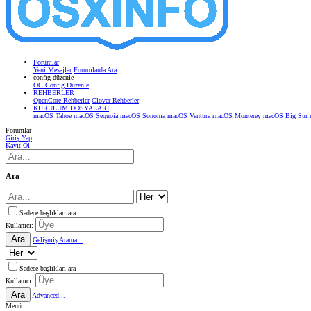
Forumlar
Yeni Mesajlar
Forumlarda Ara
confıg düzenle
OC Config Düzenle
REHBERLER
OpenCore Rehberler
Clover Rehberler
KURULUM DOSYALARI
macOS Tahoe
macOS Sequoia
macOS Sonoma
macOS Ventura
macOS Monterey
macOS Big Sur
Forumlar
Giriş Yap
Kayıt Ol
Ara
Sadece başlıkları ara
Kullanıcı:
Ara
Gelişmiş Arama...
Sadece başlıkları ara
Kullanıcı:
Ara
Advanced...
Menü