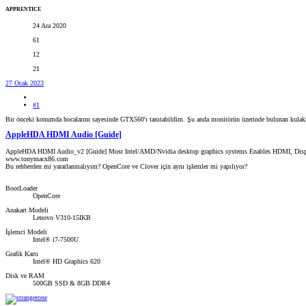
APPRENTICE
24 Ara 2020
61
12
21
27 Ocak 2023
#1
Bir önceki konumda hocalarım sayesinde GTX560'ı tanıtabildim. Şu anda monitörün üzerinde bulunan kulakl
AppleHDA HDMI Audio [Guide]
AppleHDA HDMI Audio_v2 [Guide] Most Intel/AMD/Nvidia desktop graphics systems Enables HDMI, Displa
www.tonymacx86.com
Bu rehberden mi yararlanmalıyım? OpenCore ve Clover için aynı işlemler mi yapılıyor?
BootLoader
OpenCore
Anakart Modeli
Lenovo V310-15IKB
İşlemci Modeli
Intel® i7-7500U
Grafik Kartı
Intel® HD Graphics 620
Disk ve RAM
500GB SSD & 8GB DDR4