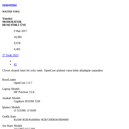
strangerone
MASTER YODA
Yönetici
MODERATOR
DENEYİMLİ ÜYE
9 Haz 2017
18,985
9,678
4,401
27 Ocak 2023
#2
Clover olsaydı basit bir yolu vardı. OpenCore çözümü varsa bilen arkadaşlar yazacaktır.
BootLoader
OpenCore 1.0.7
Laptop Modeli
HP Pavilion 15-E
Anakart Modeli
Gigabyte H310M S2H
İşlemci Modeli
i3 3110M/ i3 8100
Grafik Kartı
Rx590 8GB/Rx6600xt 8GB/UHD630/HD4000
Ses Kartı Modeli
ALC887/ALC269