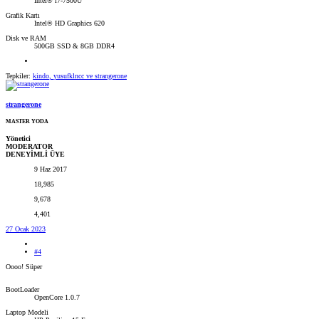
Intel® i7-7500U
Grafik Kartı
Intel® HD Graphics 620
Disk ve RAM
500GB SSD & 8GB DDR4
Tepkiler:
kindo
,
yusufklncc
ve
strangerone
strangerone
MASTER YODA
Yönetici
MODERATOR
DENEYİMLİ ÜYE
9 Haz 2017
18,985
9,678
4,401
27 Ocak 2023
#4
Oooo! Süper
BootLoader
OpenCore 1.0.7
Laptop Modeli