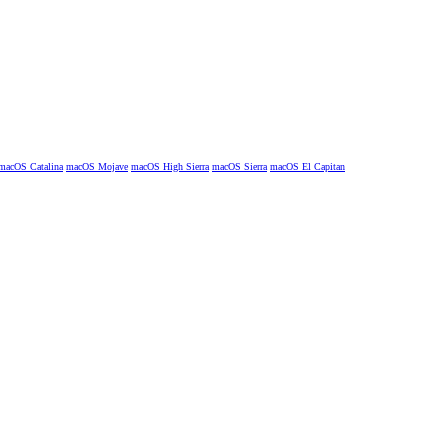
macOS Catalina
macOS Mojave
macOS High Sierra
macOS Sierra
macOS El Capitan