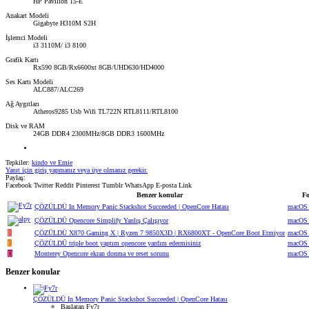
HP Pavilion 15-E
Anakart Modeli
Gigabyte H310M S2H
İşlemci Modeli
i3 3110M/ i3 8100
Grafik Kartı
Rx590 8GB/Rx6600xt 8GB/UHD630/HD4000
Ses Kartı Modeli
ALC887/ALC269
Ağ Aygıtları
Atheros9285 Usb Wifi TL722N RTL8111/RTL8100
Disk ve RAM
24GB DDR4 2300MHz/8GB DDR3 1600MHz
Tepkiler:
kindo
ve
Emie
Yanıt için giriş yapmanız veya üye olmanız gerekir.
Paylaş:
Facebook
Twitter
Reddit
Pinterest
Tumblr
WhatsApp
E-posta
Link
Benzer konular
F
ÇÖZÜLDÜ
In Memory Panic Stackshot Succeeded | OpenCore Hatası
macOS 
ÇÖZÜLDÜ
Opencore Simplify Yanlış Çalışıyor
macOS 
F
ÇÖZÜLDÜ
X870 Gaming X | Ryzen 7 9850X3D | RX6800XT - OpenCore Boot Etmiyor
macOS 
E
ÇÖZÜLDÜ
triple boot yaptım opencore yardım edermisiniz
macOS 
D
Monterey Opencore ekran donma ve reset sorunu
macOS 
Benzer konular
ÇÖZÜLDÜ
In Memory Panic Stackshot Succeeded | OpenCore Hatası
Başlatan Fy7r