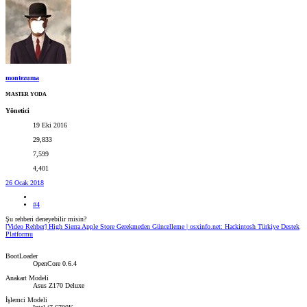
montezuma
MASTER YODA
Yönetici
19 Eki 2016
29,833
7,599
4,401
26 Ocak 2018
#4
Şu rehberi deneyebilir misin?
[Video Rehber] High Sierra Apple Store Gerekmeden Güncelleme | osxinfo.net: Hackintosh Türkiye Destek
Platformu
BootLoader
OpenCore 0.6.4
Anakart Modeli
Asus Z170 Deluxe
İşlemci Modeli