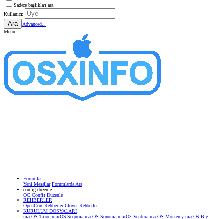
Sadece başlıkları ara
Kullanıcı:
Ara
Advanced...
Menü
Forumlar
Yeni Mesajlar
Forumlarda Ara
confıg düzenle
OC Config Düzenle
REHBERLER
OpenCore Rehberler
Clover Rehberler
KURULUM DOSYALARI
macOS Tahoe
macOS Sequoia
macOS Sonoma
macOS Ventura
macOS Monterey
macOS Big