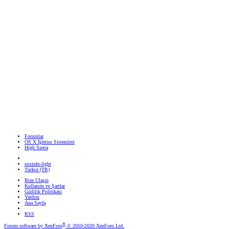
Forumlar
OS X İşletim Sistemleri
High Sierra
osxinfo-light
Turkce (TR)
Bize Ulaşın
Kullanım ve Şartlar
Gizlilik Politikası
Yardım
Ana Sayfa
RSS
®
Forum software by XenForo
© 2010-2020 XenForo Ltd.