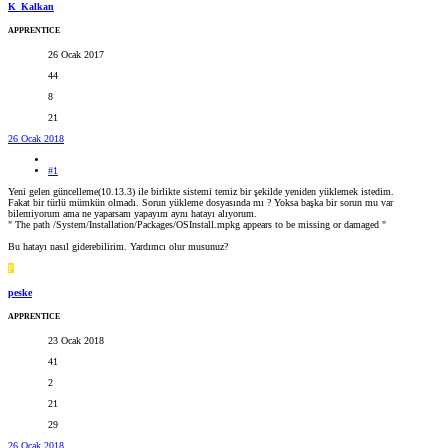
K_Kalkan
APPRENTICE
26 Ocak 2017
44
8
21
26 Ocak 2018
#1
Yeni gelen güncelleme(10.13.3) ile birlikte sistemi temiz bir şekilde yeniden yüklemek istedim.
Fakat bir türlü mümkün olmadı. Sorun yükleme dosyasında mı ? Yoksa başka bir sorun mu var
bilemiyorum ama ne yaparsam yapayım aynı hatayı alıyorum.
" The path /System/Installation/Packages/OSInstall.mpkg appears to be missing or damaged "
Bu hatayı nasıl giderebilirim. Yardımcı olur musunuz?
P
peske
APPRENTICE
23 Ocak 2018
41
2
21
29
26 Ocak 2018