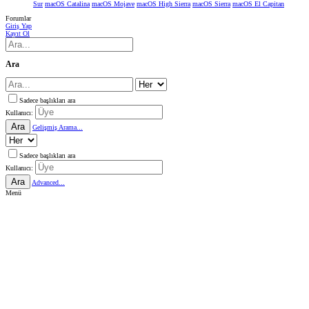
Sur
macOS Catalina
macOS Mojave
macOS High Sierra
macOS Sierra
macOS El Capitan
Forumlar
Giriş Yap
Kayıt Ol
Ara
Sadece başlıkları ara
Kullanıcı:
Ara
Gelişmiş Arama...
Sadece başlıkları ara
Kullanıcı:
Ara
Advanced...
Menü