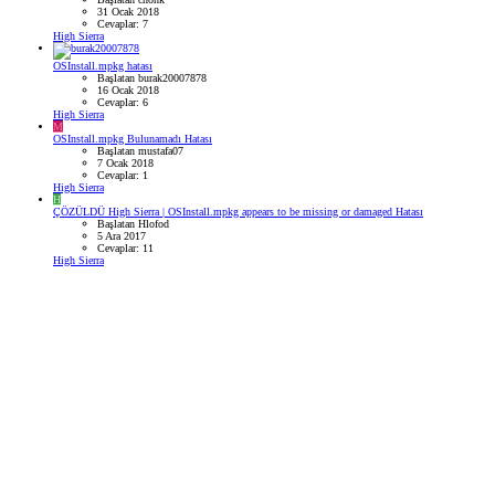
31 Ocak 2018
Cevaplar: 7
High Sierra
OSInstall.mpkg hatası
Başlatan burak20007878
16 Ocak 2018
Cevaplar: 6
High Sierra
M
OSInstall.mpkg Bulunamadı Hatası
Başlatan mustafa07
7 Ocak 2018
Cevaplar: 1
High Sierra
H
ÇÖZÜLDÜ
High Sierra | OSInstall.mpkg appears to be missing or damaged Hatası
Başlatan Hlofod
5 Ara 2017
Cevaplar: 11
High Sierra