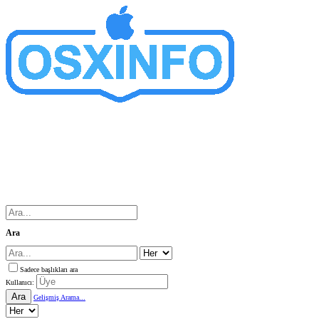
Ara
Sadece başlıkları ara
Kullanıcı:
Ara
Gelişmiş Arama...