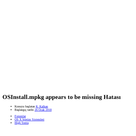
OSInstall.mpkg appears to be missing Hatası
Konuyu başlatan
K_Kalkan
Başlangıç tarihi
26 Ocak 2018
Forumlar
OS X İşletim Sistemleri
High Sierra