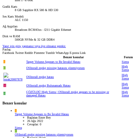
Intel i7 6700K
Grafik Kartı
8 GB Sapphire RX 580 & HD 530
Ses Kartı Modeli
ALC 1150
Ağ Aygıtları
Broadcom BCM43xx - I211 Gigabit Ethernet
Disk ve RAM
500GB NVMe & 32 GB DDR4
Yanıt için giriş yapmanız veya üye olmanız gerekir.
Paylaş:
Facebook
Twitter
Reddit
Pinterest
Tumblr
WhatsApp
E-posta
Link
Benzer konular
Forum
E
Target Volume Appears to Be İnvalid Hatası
Sierra
High
C
OSInstall.mpkg missing hatasını çözemiyorum
Sierra
High
OSInstall.mpkg hatası
Sierra
High
M
OSInstall.mpkg Bulunamadı Hatası
Sierra
ÇÖZÜLDÜ
High Sierra | OSInstall.mpkg appears to be missing or
High
H
damaged Hatası
Sierra
Benzer konular
E
Target Volume Appears to Be İnvalid Hatası
Başlatan Emre Bey
26 Ağu 2022
Cevaplar: 0
Sierra
C
OSInstall.mpkg missing hatasını çözemiyorum
Başlatan chonk