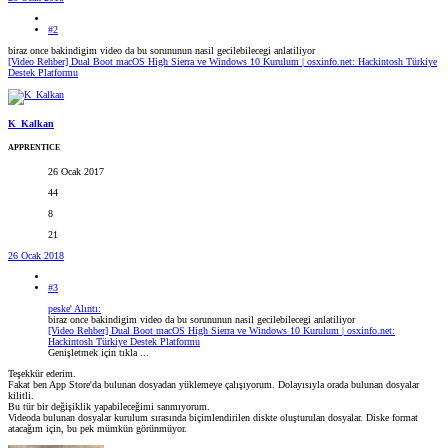
#2
biraz once bakindigim video da bu sorununun nasil gecilebilecegi anlatiliyor
[Video Rehber] Dual Boot macOS High Sierra ve Windows 10 Kurulum | osxinfo.net: Hackintosh Türkiye
Destek Platformu
K_Kalkan
APPRENTICE
26 Ocak 2017
44
8
21
26 Ocak 2018
#3
peske' Alıntı:
biraz once bakindigim video da bu sorununun nasil gecilebilecegi anlatiliyor
[Video Rehber] Dual Boot macOS High Sierra ve Windows 10 Kurulum | osxinfo.net:
Hackintosh Türkiye Destek Platformu
Genişletmek için tıkla ...
Teşekkür ederim.
Fakat ben App Store'da bulunan dosyadan yüklemeye çalışıyorum. Dolayısıyla orada bulunan dosyalar
kilitli.
Bu tür bir değişiklik yapabileceğimi sanmıyorum.
Videoda bulunan dosyalar kurulum sırasında biçimlendirilen diskte oluşturulan dosyalar. Diske format
atacağım için, bu pek mümkün görünmüyor.