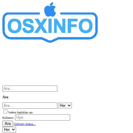
Ara
Sadece başlıkları ara
Kullanıcı:
Ara
Gelişmiş Arama...