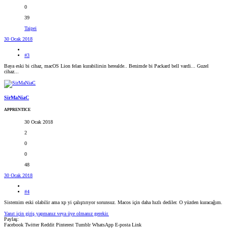
0
39
Taipei
30 Ocak 2018
#3
Baya eski bi cihaz, macOS Lion felan kurabilirsin herealde.. Benimde bi Packard bell vardi... Guzel
cihaz...
SirMaNiaC
APPRENTICE
30 Ocak 2018
2
0
0
48
30 Ocak 2018
#4
Sistemim eski olabilir ama xp yi çalıştırıyor sorunsuz. Macos için daha hızlı dediler. O yüzden kuracağım.
Yanıt için giriş yapmanız veya üye olmanız gerekir.
Paylaş:
Facebook
Twitter
Reddit
Pinterest
Tumblr
WhatsApp
E-posta
Link