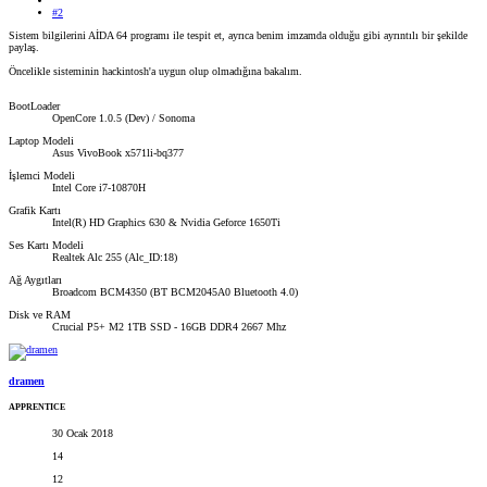
#2
Sistem bilgilerini AİDA 64 programı ile tespit et, ayrıca benim imzamda olduğu gibi ayrıntılı bir şekilde
paylaş.
Öncelikle sisteminin hackintosh'a uygun olup olmadığına bakalım.
BootLoader
OpenCore 1.0.5 (Dev) / Sonoma
Laptop Modeli
Asus VivoBook x571li-bq377
İşlemci Modeli
Intel Core i7-10870H
Grafik Kartı
Intel(R) HD Graphics 630 & Nvidia Geforce 1650Ti
Ses Kartı Modeli
Realtek Alc 255 (Alc_ID:18)
Ağ Aygıtları
Broadcom BCM4350 (BT BCM2045A0 Bluetooth 4.0)
Disk ve RAM
Crucial P5+ M2 1TB SSD - 16GB DDR4 2667 Mhz
dramen
APPRENTICE
30 Ocak 2018
14
12