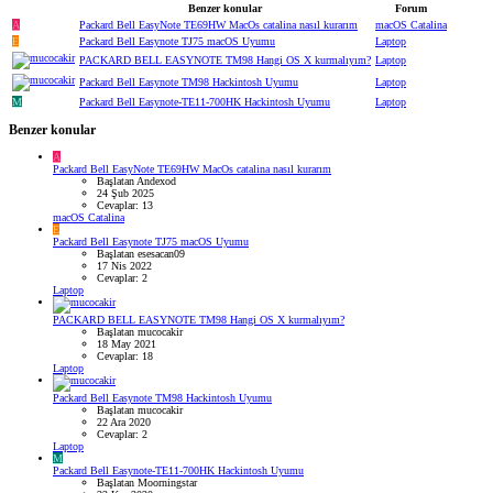
Benzer konular
Forum
A
Packard Bell EasyNote TE69HW MacOs catalina nasıl kurarım
macOS Catalina
E
Packard Bell Easynote TJ75 macOS Uyumu
Laptop
PACKARD BELL EASYNOTE TM98 Hangi OS X kurmalıyım?
Laptop
Packard Bell Easynote TM98 Hackintosh Uyumu
Laptop
M
Packard Bell Easynote-TE11-700HK Hackintosh Uyumu
Laptop
Benzer konular
A
Packard Bell EasyNote TE69HW MacOs catalina nasıl kurarım
Başlatan Andexod
24 Şub 2025
Cevaplar: 13
macOS Catalina
E
Packard Bell Easynote TJ75 macOS Uyumu
Başlatan esesacan09
17 Nis 2022
Cevaplar: 2
Laptop
PACKARD BELL EASYNOTE TM98 Hangi OS X kurmalıyım?
Başlatan mucocakir
18 May 2021
Cevaplar: 18
Laptop
Packard Bell Easynote TM98 Hackintosh Uyumu
Başlatan mucocakir
22 Ara 2020
Cevaplar: 2
Laptop
M
Packard Bell Easynote-TE11-700HK Hackintosh Uyumu
Başlatan Moorningstar