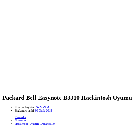
Packard Bell Easynote B3310 Hackintosh Uyumu
Konuyu başlatan
SirMaNiaC
Başlangıç tarihi
30 Ocak 2018
Forumlar
Donanım
Hackintosh Uyumlu Donanımlar