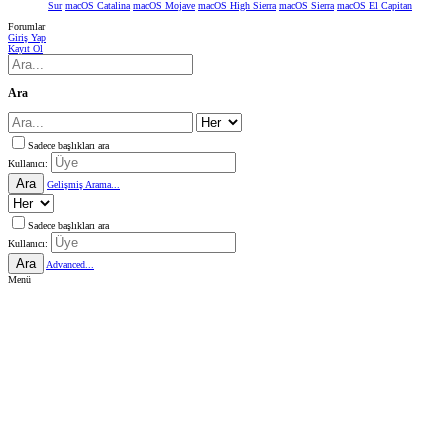
Sur
macOS Catalina
macOS Mojave
macOS High Sierra
macOS Sierra
macOS El Capitan
Forumlar
Giriş Yap
Kayıt Ol
Ara
Sadece başlıkları ara
Kullanıcı:
Ara
Gelişmiş Arama...
Sadece başlıkları ara
Kullanıcı:
Ara
Advanced...
Menü