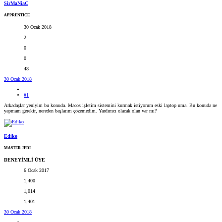
SirMaNiaC
APPRENTICE
30 Ocak 2018
2
0
0
48
30 Ocak 2018
#1
Arkadaşlar yeniyim bu konuda. Macos işletim sistemini kurmak istiyorum eski laptop uma. Bu konuda ne
yapmam gerekir, nereden başlarım çözemedim. Yardımcı olacak olan var mı?
Ediko
MASTER JEDI
DENEYİMLİ ÜYE
6 Ocak 2017
1,400
1,014
1,401
30 Ocak 2018