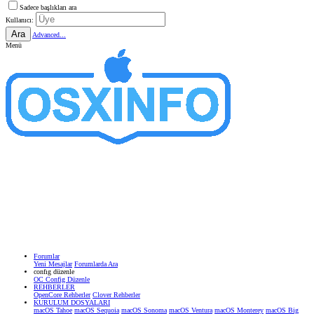
Sadece başlıkları ara
Kullanıcı:
Ara
Advanced...
Menü
Forumlar
Yeni Mesajlar
Forumlarda Ara
confıg düzenle
OC Config Düzenle
REHBERLER
OpenCore Rehberler
Clover Rehberler
KURULUM DOSYALARI
macOS Tahoe
macOS Sequoia
macOS Sonoma
macOS Ventura
macOS Monterey
macOS Big