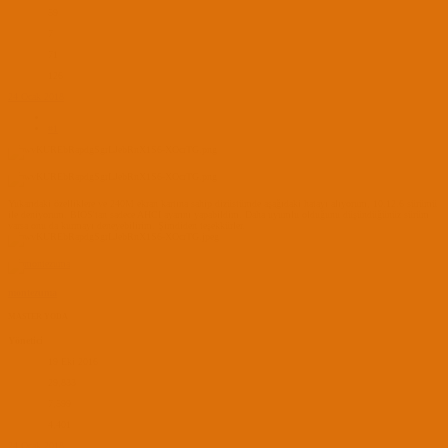
59
7
71
126
24 Ocak 2018
#1
Yukarıdaki özelliklere ve 240M ekran kartına sahip dizüstümde aşağıdaki hatayı alıyorum, 10.12.6 sürümü
ile deniyorum. BIOS'tan sadece AHCI ayarını yapabildim. Daha uyumlu olduğunu düşündüğünüz sürüm
varsa onu da kurmayı deneyebilirim. Şimdiden teşekkürler.
montezuma
MASTER YODA
Yönetici
19 Eki 2016
29,833
7,599
4,401
24 Ocak 2018