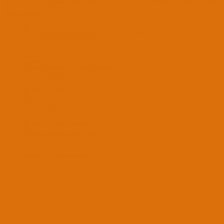
T
TJ65 Mavericks Ekran Kartı Uyumu
Hackintosh Uyumlu Donanımlar
Benzer konular
K
ÇÖZÜLDÜ
BCM94360CS2 Handoff ve Clipboard Çalışmıyor
Başlatan kerimugurdonmez
17 Kas 2021
Cevaplar: 2
macOS Monterey
Raspberry ile Hackintosh Kullanılabilir mi?
Başlatan sayk
5 Nis 2020
Cevaplar: 1
Hackintosh Uyumlu Donanımlar
D
Chuwi Lapbook Se
Başlatan dusunenadam
24 Kas 2018
Cevaplar: 1
Hackintosh Uyumlu Donanımlar
T
TJ65 Mavericks Ekran Kartı Uyumu
Başlatan The Riddle
2 Şub 2018
Cevaplar: 9
Hackintosh Uyumlu Donanımlar