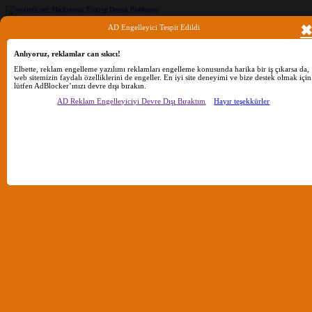
AD Engelleyici Tespit Edildi
Anlıyoruz, reklamlar can sıkıcı!
Ara
Elbette, reklam engelleme yazılımı reklamları engelleme konusunda harika bir iş çıkarsa da,
web sitemizin faydalı özelliklerini de engeller. En iyi site deneyimi ve bize destek olmak için
lütfen AdBlocker’ınızı devre dışı bırakın.
Sadece başlıkları ara
AD Reklam Engelleyiciyi Devre Dışı Bıraktım
Hayır teşekkürler
Kullanıcı:
Ara
Gelişmiş Arama...
Sadece başlıkları ara
Kullanıcı:
Ara
Advanced...
Menü
Forumlar
Yeni Mesajlar
Forumlarda Ara
confıg düzenle
OC Config Düzenle
REHBERLER
OpenCore Rehberler
Clover Rehberler
KURULUM DOSYALARI
macOS Tahoe
macOS Sequoia
macOS Sonoma
macOS Ventura
macOS Monterey
macOS Big
Sur
macOS Catalina
macOS Mojave
macOS High Sierra
macOS Sierra
macOS El Capitan
Forumlar
Giriş Yap