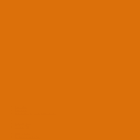
Forumlar
Donanım
Hackintosh Uyumlu Donanımlar
osxinfo-light
Turkce (TR)
Bize Ulaşın
Kullanım ve Şartlar