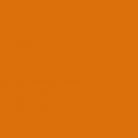
Kayıt Ol
Ara
Sadece başlıkları ara
Kullanıcı:
Ara
Gelişmiş Arama...
Sadece başlıkları ara
Kullanıcı:
Ara
Advanced...
Menü
PB TJ65 Uyumlu Mac Sürümü
Konuyu başlatan
The Riddle
Başlangıç tarihi
24 Ocak 2018
Forumlar
Donanım
Hackintosh Uyumlu Donanımlar