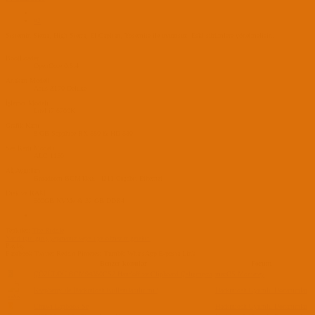
#2
Sistemin Sierra, High Sierra, El Capitan, Yosemite ile uyumsuz. Eski sürümlere yönelmelisin.
BootLoader
OpenCore 0.6.4
Anakart Modeli
Asus Z170 Deluxe
İşlemci Modeli
Intel i7 6700K
Grafik Kartı
8 GB Sapphire RX 580 & HD 530
Ses Kartı Modeli
ALC 1150
Ağ Aygıtları
Broadcom BCM43xx - I211 Gigabit Ethernet
Disk ve RAM
500GB NVMe & 32 GB DDR4
Tepkiler:
The Riddle
Yanıt için giriş yapmanız veya üye olmanız gerekir.
Paylaş:
Facebook
Twitter
Reddit
Pinterest
Tumblr
WhatsApp
E-posta
Link
Benzer konular
Forum
K
ÇÖZÜLDÜ
BCM94360CS2 Handoff ve Clipboard Çalışmıyor
macOS Monterey
Raspberry ile Hackintosh Kullanılabilir mi?
Hackintosh Uyumlu Donanımlar
D
Chuwi Lapbook Se
Hackintosh Uyumlu Donanımlar