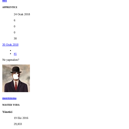
efbi
APPRENTICE
24 Ocak 2018
6
0
0
30
30 Ocak 2018
#1
Ne yapmalım?
montezuma
MASTER YODA
Yönetici
19 Eki 2016
29,833