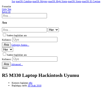
Sur
macOS Catalina
macOS Mojave
macOS High Sierra
macOS Sierra
macOS El Capitan
Forumlar
Giriş Yap
Kayıt Ol
Ara
Sadece başlıkları ara
Kullanıcı:
Ara
Gelişmiş Arama...
Sadece başlıkları ara
Kullanıcı:
Ara
Advanced...
Menü
R5 M330 Laptop Hackintosh Uyumu
Konuyu başlatan
efbi
Başlangıç tarihi
30 Ocak 2018