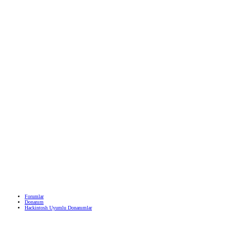
Forumlar
Donanım
Hackintosh Uyumlu Donanımlar