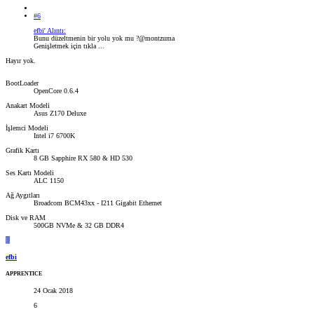
#6
efbi' Alıntı:
Bunu düzeltmenin bir yolu yok mu ?@montzuma
Genişletmek için tıkla ...
Hayır yok.
BootLoader
OpenCore 0.6.4
Anakart Modeli
Asus Z170 Deluxe
İşlemci Modeli
Intel i7 6700K
Grafik Kartı
8 GB Sapphire RX 580 & HD 530
Ses Kartı Modeli
ALC 1150
Ağ Aygıtları
Broadcom BCM43xx - I211 Gigabit Ethernet
Disk ve RAM
500GB NVMe & 32 GB DDR4
E
efbi
APPRENTICE
24 Ocak 2018
6