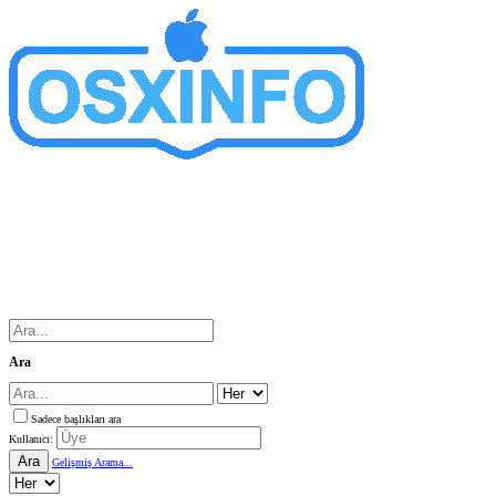
Ara
Sadece başlıkları ara
Kullanıcı:
Ara
Gelişmiş Arama...