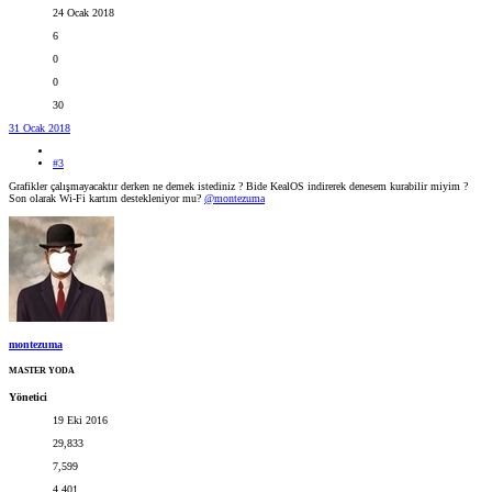
24 Ocak 2018
6
0
0
30
31 Ocak 2018
#3
Grafikler çalışmayacaktır derken ne demek istediniz ? Bide KealOS indirerek denesem kurabilir miyim ?
Son olarak Wi-Fi kartım destekleniyor mu?
@montezuma
montezuma
MASTER YODA
Yönetici
19 Eki 2016
29,833
7,599
4,401