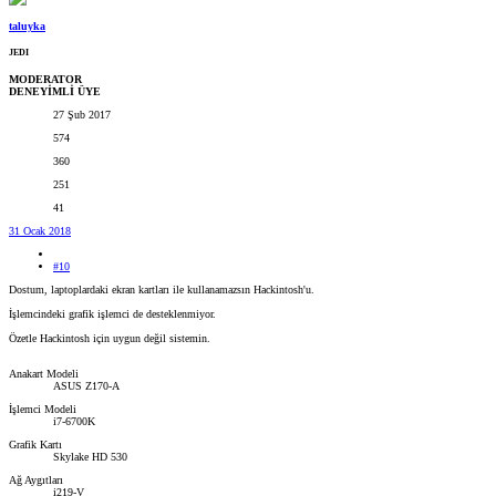
taluyka
JEDI
MODERATOR
DENEYİMLİ ÜYE
27 Şub 2017
574
360
251
41
31 Ocak 2018
#10
Dostum, laptoplardaki ekran kartları ile kullanamazsın Hackintosh'u.
İşlemcindeki grafik işlemci de desteklenmiyor.
Özetle Hackintosh için uygun değil sistemin.
Anakart Modeli
ASUS Z170-A
İşlemci Modeli
i7-6700K
Grafik Kartı
Skylake HD 530
Ağ Aygıtları
i219-V