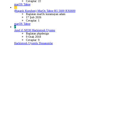
Cevaplar: 22
macOS Tahoe
M
(Başarılı Kurulum) MacOs Tahoe R5 5600 RX6600
Başlatan macOs kuramayan adam
17 Şub 2026
Cevaplar: 1
macOS Tahoe
P
Amd r5 M330 Hackintosh Uyumu
Başlatan phpdesign
9 Ocak 2018
Cevaplar: 9
Hackintosh Uyumlu Donanımlar