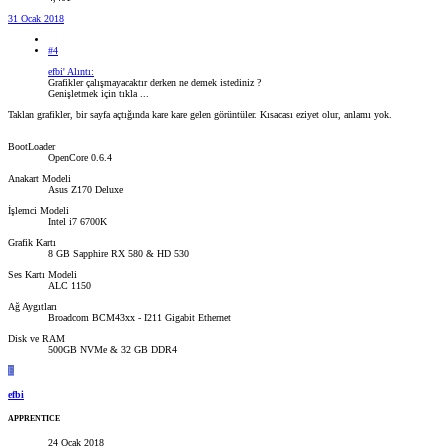
31 Ocak 2018
#4
efbi' Alıntı:
Grafikler çalışmayacaktır derken ne demek istediniz ?
Genişletmek için tıkla ...
Taklan grafikler, bir sayfa açtığında kare kare gelen görüntüler. Kısacası eziyet olur, anlamı yok.
BootLoader
OpenCore 0.6.4
Anakart Modeli
Asus Z170 Deluxe
İşlemci Modeli
Intel i7 6700K
Grafik Kartı
8 GB Sapphire RX 580 & HD 530
Ses Kartı Modeli
ALC 1150
Ağ Aygıtları
Broadcom BCM43xx - I211 Gigabit Ethernet
Disk ve RAM
500GB NVMe & 32 GB DDR4
E
efbi
APPRENTICE
24 Ocak 2018