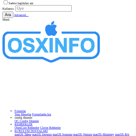
Sadece başlıkları ara
Kullanıcı:
Ara
Advanced...
Menü
Forumlar
Yeni Mesajlar
Forumlarda Ara
confıg düzenle
OC Config Düzenle
REHBERLER
OpenCore Rehberler
Clover Rehberler
KURULUM DOSYALARI
macOS Tahoe
macOS Sequoia
macOS Sonoma
macOS Ventura
macOS Monterey
macOS Big