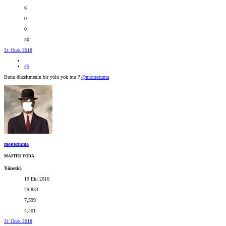
6
0
0
30
31 Ocak 2018
#5
Bunu düzeltmenin bir yolu yok mu ?
@montezuma
montezuma
MASTER YODA
Yönetici
19 Eki 2016
29,833
7,599
4,401
31 Ocak 2018