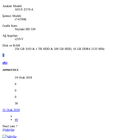
Anakart Modeli
ASUS Z170-A
İşlemci Modeli
i7-6700K
Grafik Kartı
Skylake HD 530
Ağ Aygıtları
i219-V
Disk ve RAM
256 GB SSD & 1 TB HDD & 500 GB HDD, 16 GB DDR4 2133 MHz
E
efbi
APPRENTICE
24 Ocak 2018
6
0
0
30
31 Ocak 2018
#9
Nasıl yani ?
@taluyka