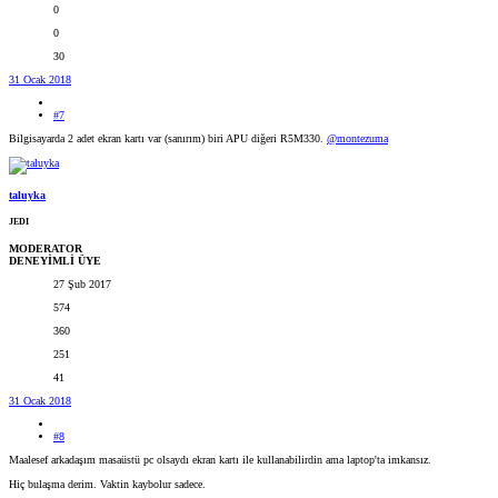
0
0
30
31 Ocak 2018
#7
Bilgisayarda 2 adet ekran kartı var (sanırım) biri APU diğeri R5M330.
@montezuma
taluyka
JEDI
MODERATOR
DENEYİMLİ ÜYE
27 Şub 2017
574
360
251
41
31 Ocak 2018
#8
Maalesef arkadaşım masaüstü pc olsaydı ekran kartı ile kullanabilirdin ama laptop'ta imkansız.
Hiç bulaşma derim. Vaktin kaybolur sadece.