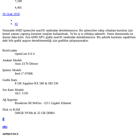
7,599
4,401
30 Ocak 2018
#2
Normalde AMD işlemciler macOS tarafından desteklenmiyor. Bu işlemcilere sahip cihazlara kurulum için
kernel yaması yapımış kurulum imajları kullanılmalı. Ve bu iş te oldukça zahmetli. Senin durumunda ise
durum daha kötü. Zira AMD APU grafik macOS tarafından desteklenmiyor. Bir şekilde kurulum yapabilsen
dahi bile grafik aygıtın desteklenmediği için grafikler çalışmayacaktır.
BootLoader
OpenCore 0.6.4
Anakart Modeli
Asus Z170 Deluxe
İşlemci Modeli
Intel i7 6700K
Grafik Kartı
8 GB Sapphire RX 580 & HD 530
Ses Kartı Modeli
ALC 1150
Ağ Aygıtları
Broadcom BCM43xx - I211 Gigabit Ethernet
Disk ve RAM
500GB NVMe & 32 GB DDR4
E
efbi
APPRENTICE