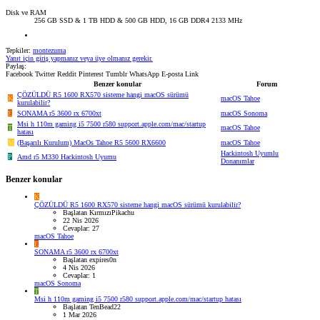
Disk ve RAM
256 GB SSD & 1 TB HDD & 500 GB HDD, 16 GB DDR4 2133 MHz
Tepkiler:
montezuma
Yanıt için giriş yapmanız veya üye olmanız gerekir.
Paylaş:
Facebook
Twitter
Reddit
Pinterest
Tumblr
WhatsApp
E-posta
Link
Benzer konular
Forum
ÇÖZÜLDÜ
R5 1600 RX570 sisteme hangi macOS sürümü
K
macOS Tahoe
kurulabilir?
E
SONAMA r5 3600 rx 6700xt
macOS Sonoma
Msi h 110m gaming i5 7500 r580 support.apple.com/mac/startup
T
macOS Tahoe
hatası
M
(Başarılı Kurulum) MacOs Tahoe R5 5600 RX6600
macOS Tahoe
Hackintosh Uyumlu
P
Amd r5 M330 Hackintosh Uyumu
Donanımlar
Benzer konular
K
ÇÖZÜLDÜ
R5 1600 RX570 sisteme hangi macOS sürümü kurulabilir?
Başlatan KırmızıPikachu
22 Nis 2026
Cevaplar: 27
macOS Tahoe
E
SONAMA r5 3600 rx 6700xt
Başlatan expires0n
4 Nis 2026
Cevaplar: 1
macOS Sonoma
T
Msi h 110m gaming i5 7500 r580 support.apple.com/mac/startup hatası
Başlatan TenBead22
1 Mar 2026