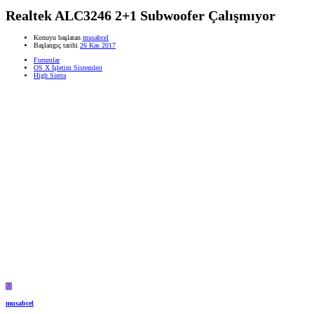
Realtek ALC3246 2+1 Subwoofer Çalışmıyor
Konuyu başlatan
musabcel
Başlangıç tarihi
26 Kas 2017
Forumlar
OS X İşletim Sistemleri
High Sierra
M
musabcel