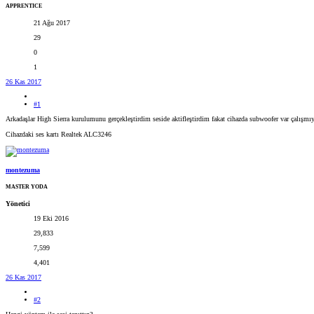
APPRENTICE
21 Ağu 2017
29
0
1
26 Kas 2017
#1
Arkadaşlar High Sierra kurulumunu gerçekleştirdim seside aktifleştirdim fakat cihazda subwoofer var çalışmıyor
Cihazdaki ses kartı Realtek ALC3246
montezuma
MASTER YODA
Yönetici
19 Eki 2016
29,833
7,599
4,401
26 Kas 2017
#2