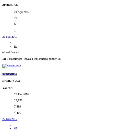
APPRENTICE
21 Ağu 2017
29
0
1
26 Kas 2017
#6
olmadı hocam
MI 5 cihazımdan Tapatalk kullanılarak gönderildi
montezuma
MASTER YODA
Yönetici
19 Eki 2016
29,833
7,599
4,401
27 Kas 2017
#7