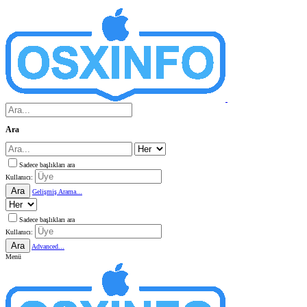
Ara
Sadece başlıkları ara
Kullanıcı:
Ara
Gelişmiş Arama...
Sadece başlıkları ara
Kullanıcı:
Ara
Advanced...
Menü