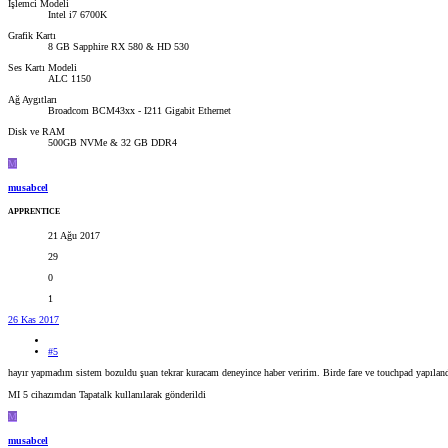
İşlemci Modeli
Intel i7 6700K
Grafik Kartı
8 GB Sapphire RX 580 & HD 530
Ses Kartı Modeli
ALC 1150
Ağ Aygıtları
Broadcom BCM43xx - I211 Gigabit Ethernet
Disk ve RAM
500GB NVMe & 32 GB DDR4
M
musabcel
APPRENTICE
21 Ağu 2017
29
0
1
26 Kas 2017
#5
hayır yapmadım sistem bozuldu şuan tekrar kuracam deneyince haber veririm. Birde fare ve touchpad yapıland
MI 5 cihazımdan Tapatalk kullanılarak gönderildi
M
musabcel