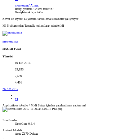
montezuma' Alıntı:
Hangi yöntem ile sesi tanıttın?
Genişletmek için tıkla ...
clover ile layout 13 yazdım tanıdı ama subwoofer çalışmıyor
MI 5 cihazımdan Tapatalk kullanılarak gönderildi
montezuma
MASTER YODA
Yönetici
19 Eki 2016
29,833
7,599
4,401
26 Kas 2017
#4
Applications /Audio / Midi Setup içinden yapılandırma yaptın mı?
BootLoader
OpenCore 0.6.4
Anakart Modeli
Asus Z170 Deluxe