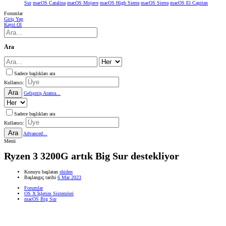
Sur
macOS Catalina
macOS Mojave
macOS High Sierra
macOS Sierra
macOS El Capitan
Forumlar
Giriş Yap
Kayıt Ol
Ara
Sadece başlıkları ara
Kullanıcı:
Ara
Gelişmiş Arama...
Sadece başlıkları ara
Kullanıcı:
Ara
Advanced...
Menü
Ryzen 3 3200G artık Big Sur destekliyor
Konuyu başlatan
shiden
Başlangıç tarihi
6 Mar 2023
Forumlar
OS X İşletim Sistemleri
macOS Big Sur