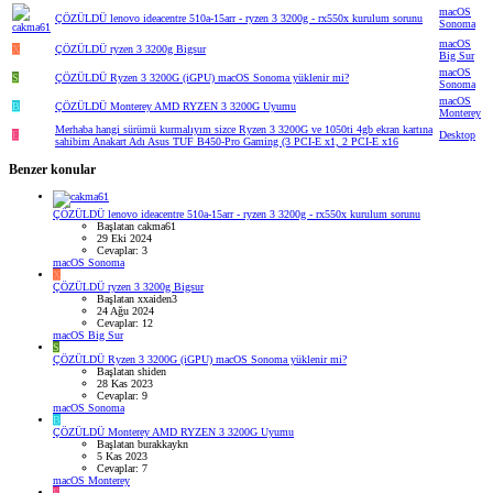
macOS
ÇÖZÜLDÜ
lenovo ideacentre 510a-15arr - ryzen 3 3200g - rx550x kurulum sorunu
Sonoma
macOS
X
ÇÖZÜLDÜ
ryzen 3 3200g Bigsur
Big Sur
macOS
S
ÇÖZÜLDÜ
Ryzen 3 3200G (iGPU) macOS Sonoma yüklenir mi?
Sonoma
macOS
B
ÇÖZÜLDÜ
Monterey AMD RYZEN 3 3200G Uyumu
Monterey
Merhaba hangi sürümü kurmalıyım sizce Ryzen 3 3200G ve 1050ti 4gb ekran kartına
E
Desktop
sahibim Anakart Adı Asus TUF B450-Pro Gaming (3 PCI-E x1, 2 PCI-E x16
Benzer konular
ÇÖZÜLDÜ
lenovo ideacentre 510a-15arr - ryzen 3 3200g - rx550x kurulum sorunu
Başlatan cakma61
29 Eki 2024
Cevaplar: 3
macOS Sonoma
X
ÇÖZÜLDÜ
ryzen 3 3200g Bigsur
Başlatan xxaiden3
24 Ağu 2024
Cevaplar: 12
macOS Big Sur
S
ÇÖZÜLDÜ
Ryzen 3 3200G (iGPU) macOS Sonoma yüklenir mi?
Başlatan shiden
28 Kas 2023
Cevaplar: 9
macOS Sonoma
B
ÇÖZÜLDÜ
Monterey AMD RYZEN 3 3200G Uyumu
Başlatan burakkaykn
5 Kas 2023
Cevaplar: 7
macOS Monterey
E