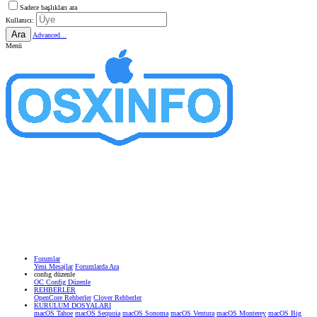
Sadece başlıkları ara
Kullanıcı:
Ara
Advanced...
Menü
Forumlar
Yeni Mesajlar
Forumlarda Ara
confıg düzenle
OC Config Düzenle
REHBERLER
OpenCore Rehberler
Clover Rehberler
KURULUM DOSYALARI
macOS Tahoe
macOS Sequoia
macOS Sonoma
macOS Ventura
macOS Monterey
macOS Big