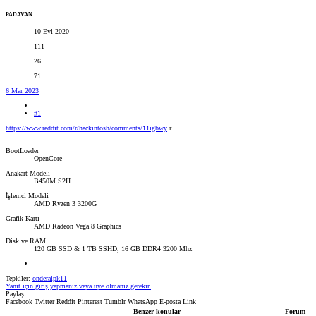
PADAVAN
10 Eyl 2020
111
26
71
6 Mar 2023
#1
https://www.reddit.com/r/hackintosh/comments/11igbwy
r.
BootLoader
OpenCore
Anakart Modeli
B450M S2H
İşlemci Modeli
AMD Ryzen 3 3200G
Grafik Kartı
AMD Radeon Vega 8 Graphics
Disk ve RAM
120 GB SSD & 1 TB SSHD, 16 GB DDR4 3200 Mhz
Tepkiler:
onderalpk11
Yanıt için giriş yapmanız veya üye olmanız gerekir.
Paylaş:
Facebook
Twitter
Reddit
Pinterest
Tumblr
WhatsApp
E-posta
Link
Benzer konular
Forum