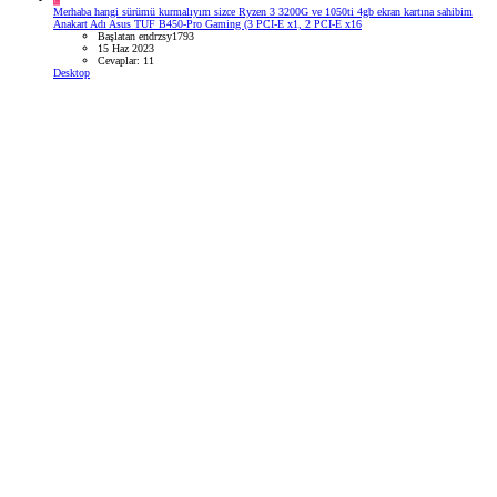
Merhaba hangi sürümü kurmalıyım sizce Ryzen 3 3200G ve 1050ti 4gb ekran kartına sahibim
Anakart Adı Asus TUF B450-Pro Gaming (3 PCI-E x1, 2 PCI-E x16
Başlatan endrzsy1793
15 Haz 2023
Cevaplar: 11
Desktop