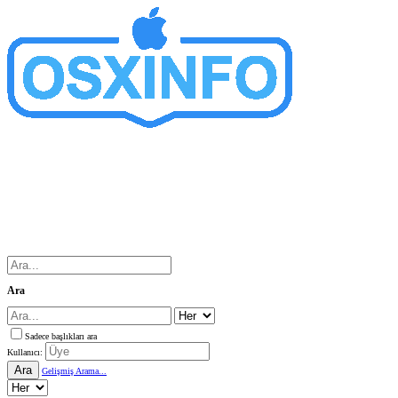
Ara
Sadece başlıkları ara
Kullanıcı:
Ara
Gelişmiş Arama...