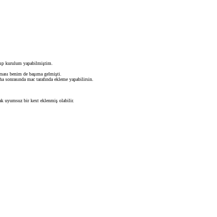
tıp kurulum yapabilmiştim.
lması benim de başıma gelmişti.
aha sonrasında mac tarafında ekleme yapabilirsin.
ak uyumsuz bir kext eklenmiş olabilir.