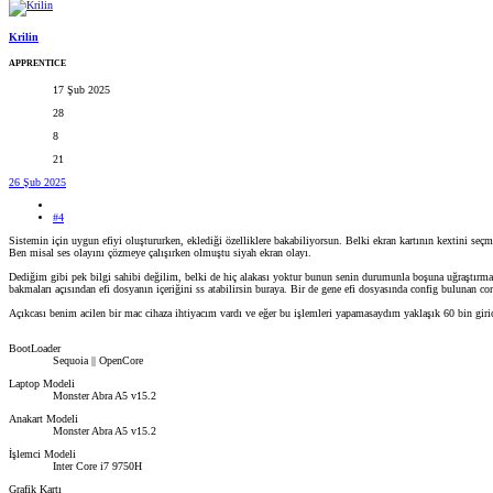
Krilin
APPRENTICE
17 Şub 2025
28
8
21
26 Şub 2025
#4
Sistemin için uygun efiyi oluştururken, eklediği özelliklere bakabiliyorsun. Belki ekran kartının kextini seçmez
Ben misal ses olayını çözmeye çalışırken olmuştu siyah ekran olayı.
Dediğim gibi pek bilgi sahibi değilim, belki de hiç alakası yoktur bunun senin durumunla boşuna uğraştırmak
bakmaları açısından efi dosyanın içeriğini ss atabilirsin buraya. Bir de gene efi dosyasında config bulunan confi
Açıkcası benim acilen bir mac cihaza ihtiyacım vardı ve eğer bu işlemleri yapamasaydım yaklaşık 60 bin giri
BootLoader
Sequoia || OpenCore
Laptop Modeli
Monster Abra A5 v15.2
Anakart Modeli
Monster Abra A5 v15.2
İşlemci Modeli
Inter Core i7 9750H
Grafik Kartı