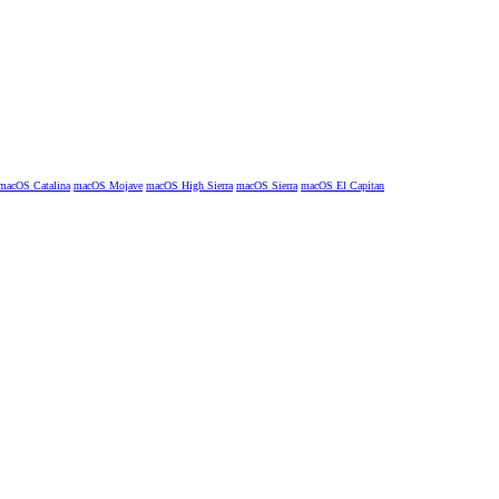
macOS Catalina
macOS Mojave
macOS High Sierra
macOS Sierra
macOS El Capitan