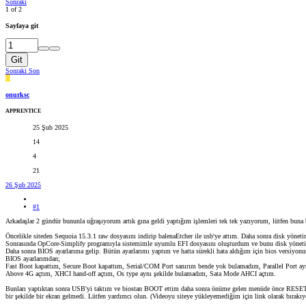
Sonraki
1 of 2
Sayfaya git
Git
Sonraki
Son
O
onurksc
APPRENTICE
25 Şub 2025
14
4
21
26 Şub 2025
#1
Arkadaşlar 2 gündür bununla uğraşıyorum artık gına geldi yaptığım işlemleri tek tek yazıyorum, lütfen buna
Öncelikle siteden Sequoia 15.3.1 raw dosyasını indirip balenaEtcher ile usb'ye attım. Daha sonra disk yönet
Sonrasında OpCore-Simplify programıyla sistemimle uyumlu EFI dosyasını oluşturdum ve bunu disk yönetim
Daha sonra BIOS ayarlarıma gelip. Bütün ayarlarımı yaptım ve hatta sürekli hata aldığım için bios versiyon
BIOS ayarlarımdan;
Fast Boot kapattım, Secure Boot kapattım, Serial/COM Port sanırım bende yok bulamadım, Parallel Port a
Above 4G açtım, XHCI hand-off açtım, Os type aynı şekilde bulamadım, Sata Mode AHCI açtım.
Bunları yaptıktan sonra USB'yi taktım ve biostan BOOT ettim daha sonra önüme gelen menüde önce RESET VRAM
bir şekilde bir ekran gelmedi. Lütfen yardımcı olun. (Videoyu siteye yükleyemediğim için link olarak bırakı