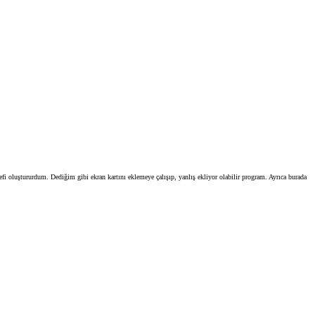
i oluştururdum. Dediğim gibi ekran kartını eklemeye çalışıp, yanlış ekliyor olabilir program. Ayrıca burada