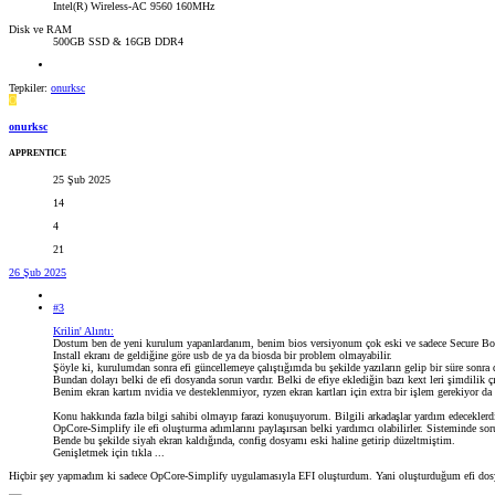
Intel(R) Wireless-AC 9560 160MHz
Disk ve RAM
500GB SSD & 16GB DDR4
Tepkiler:
onurksc
O
onurksc
APPRENTICE
25 Şub 2025
14
4
21
26 Şub 2025
#3
Krilin' Alıntı:
Dostum ben de yeni kurulum yapanlardanım, benim bios versiyonum çok eski ve sadece Secure Bo
Install ekranı de geldiğine göre usb de ya da biosda bir problem olmayabilir.
Şöyle ki, kurulumdan sonra efi güncellemeye çalıştığımda bu şekilde yazıların gelip bir süre sonr
Bundan dolayı belki de efi dosyanda sorun vardır. Belki de efiye eklediğin bazı kext leri şimdilik ç
Benim ekran kartım nvidia ve desteklenmiyor, ryzen ekran kartları için extra bir işlem gerekiyor da o
Konu hakkında fazla bilgi sahibi olmayıp farazi konuşuyorum. Bilgili arkadaşlar yardım edeceklerdi
OpCore-Simplify ile efi oluşturma adımlarını paylaşırsan belki yardımcı olabilirler. Sisteminde sor
Bende bu şekilde siyah ekran kaldığında, config dosyamı eski haline getirip düzeltmiştim.
Genişletmek için tıkla ...
Hiçbir şey yapmadım ki sadece OpCore-Simplify uygulamasıyla EFI oluşturdum. Yani oluşturduğum efi dosya