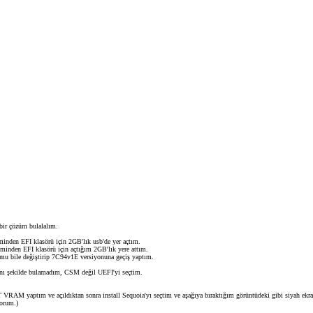
 bir çözüm bulalalım.
iminden EFI klasörü için 2GB'lık usb'de yer açtım.
inden EFI klasörü için açtığım 2GB'lık yere attım.
umu bile değiştirip 7C94v1E versiyonuna geçiş yaptım.
ynı şekilde bulamadım, CSM değil UEFI'yi seçtim.
 yaptım ve açıldıktan sonra install Sequoia'yı seçtim ve aşağıya bıraktığım görüntüdeki gibi siyah ekranda y
yorum.)