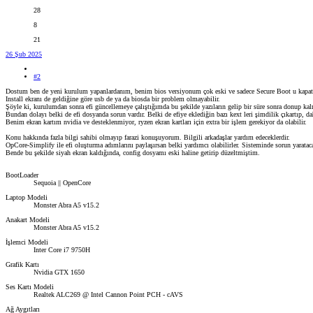
28
8
21
26 Şub 2025
#2
Dostum ben de yeni kurulum yapanlardanım, benim bios versiyonum çok eski ve sadece Secure Boot u kapa
Install ekranı de geldiğine göre usb de ya da biosda bir problem olmayabilir.
Şöyle ki, kurulumdan sonra efi güncellemeye çalıştığımda bu şekilde yazıların gelip bir süre sonra donup ka
Bundan dolayı belki de efi dosyanda sorun vardır. Belki de efiye eklediğin bazı kext leri şimdilik çıkartıp, d
Benim ekran kartım nvidia ve desteklenmiyor, ryzen ekran kartları için extra bir işlem gerekiyor da olabilir.
Konu hakkında fazla bilgi sahibi olmayıp farazi konuşuyorum. Bilgili arkadaşlar yardım edeceklerdir.
OpCore-Simplify ile efi oluşturma adımlarını paylaşırsan belki yardımcı olabilirler. Sisteminde sorun yaratac
Bende bu şekilde siyah ekran kaldığında, config dosyamı eski haline getirip düzeltmiştim.
BootLoader
Sequoia || OpenCore
Laptop Modeli
Monster Abra A5 v15.2
Anakart Modeli
Monster Abra A5 v15.2
İşlemci Modeli
Inter Core i7 9750H
Grafik Kartı
Nvidia GTX 1650
Ses Kartı Modeli
Realtek ALC269 @ Intel Cannon Point PCH - cAVS
Ağ Aygıtları