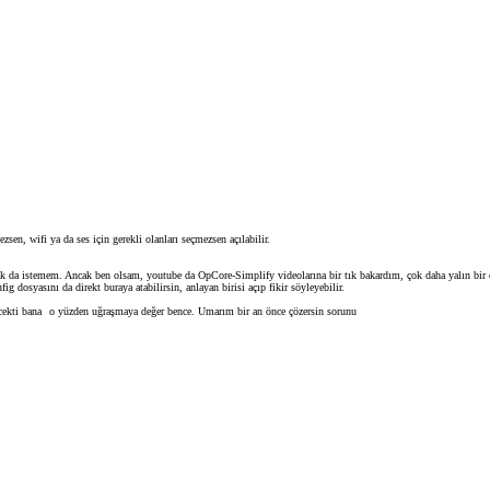
sen, wifi ya da ses için gerekli olanları seçmezsen açılabilir.
 da istemem. Ancak ben olsam, youtube da OpCore-Simplify videolarına bir tık bakardım, çok daha yalın bir ef
g dosyasını da direkt buraya atabilirsin, anlayan birisi açıp fikir söyleyebilir.
cekti bana
o yüzden uğraşmaya değer bence. Umarım bir an önce çözersin sorunu