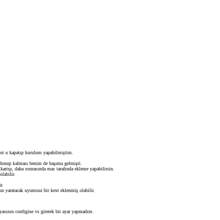
ot u kapatıp kurulum yapabilmiştim.
a donup kalması benim de başıma gelmişti.
ıkartıp, daha sonrasında mac tarafında ekleme yapabilirsin.
labilir.
r.
un yaratacak uyumsuz bir kext eklenmiş olabilir.
sının configine vs girerek bir ayar yapmadım.