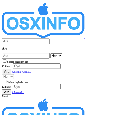
Ara
Sadece başlıkları ara
Kullanıcı:
Ara
Gelişmiş Arama...
Sadece başlıkları ara
Kullanıcı:
Ara
Advanced...
Menü