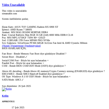
Video Unavailable
This video is unavailable.
streamable.com
Sistem özelliklerim şunlar;
Ekran Kartı: ASUS TUF GAMING Radeon RX 6900 XT
İşlemci: AMD Ryzen 7 5800X
Anakart: MSI MAG B550M MORTAR DDR4
Ram: Crucial Ballistix Max RGB 16 GB (2x8) 4000 MHz DDR4 CL18
Psu: MSI MPG A750GF 750W 80+ GOLD
Ssd: CORSAIR 1TB Force MP600 PRO NVMe
Sıvı Soğutucu: SilverStone PF360 ARGB 3x12cm Fan Intel & AMD Uyumlu 360mm
@kindo
@strangerone
@mehmetyuksel
BIOS AYARLARI İÇİN;
Fast Boot - Bende Memory Fast Boot diye gözüküyor Disabled ?
Secure Boot - Disabled 🗸
Serial/COM Port - Böyle bir ayar bulamadım ×
Parallel Port - Böyle bir ayar bulamadım ×
CSM - Bende BIOS CSM/UEFI Mode (UEFI) diye gözüküyor ?
Above 4G decoding - Bende Above 4G memory/Crypto Currency mining (ENABLED) diye gözüküyor ?
EHCI/XHCI - Bende XHCI Hand-off Enabled diye gözüküyor ?
OS Type: Windows 8.1/10 UEFI Mode - Böyle bir ayar bulamadım ×
SATA Mode: AHCI 🗸
Son düzenleme:
26 Şub 2025
Krilin
APPRENTICE
17 Şub 2025