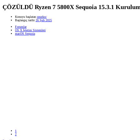
ÇÖZÜLDÜ
Ryzen 7 5800X Sequoia 15.3.1 Kurulu
Konuyu başlatan
onurksc
Başlangıç tarihi
26 Şub 2025
Forumlar
OS X İşletim Sistemleri
macOS Sequoia
1
2