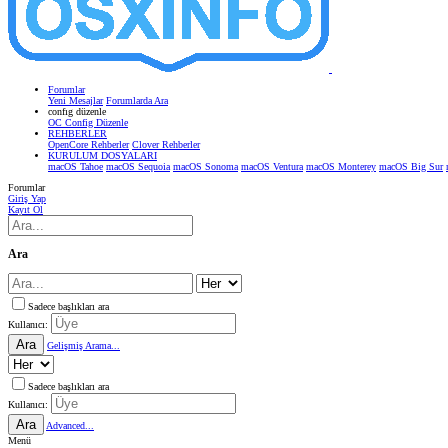
Forumlar
Yeni Mesajlar
Forumlarda Ara
confıg düzenle
OC Config Düzenle
REHBERLER
OpenCore Rehberler
Clover Rehberler
KURULUM DOSYALARI
macOS Tahoe
macOS Sequoia
macOS Sonoma
macOS Ventura
macOS Monterey
macOS Big Sur
Forumlar
Giriş Yap
Kayıt Ol
Ara
Sadece başlıkları ara
Kullanıcı:
Ara
Gelişmiş Arama...
Sadece başlıkları ara
Kullanıcı:
Ara
Advanced...
Menü