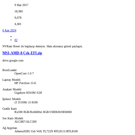
9 Haz 2017
18,985
9,678
4,401
6 Kas 2024
#2
NVRam Reset ile başlayıp deneyin. Hata alırsanız görsel paylaşın.
MSI-AMD-8 Çek-EFI.zip
drive.google.com
BootLoader
OpenCore 1.0.7
Laptop Modeli
HP Pavilion 15-E
Anakart Modeli
Gigabyte H310M S2H
İşlemci Modeli
i3 3110M/ i3 8100
Grafik Kartı
Rx590 8GB/Rx6600xt 8GB/UHD630/HD4000
Ses Kartı Modeli
ALC887/ALC269
Ağ Aygıtları
Atheros9285 Usb Wifi TL722N RTL8111/RTL8100