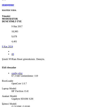
strangerone
MASTER YODA
Yönetici
MODERATOR
DENEYİMLİ ÜYE
9 Haz 2017
18,985
9,678
4,401
9 Kas 2024
#8
Şimdi NVRam Reset göreceksiniz. Deneyin.
Ekli dosyalar
config.plist
67.3 KB
Görüntüleme: 119
BootLoader
OpenCore 1.0.7
Laptop Modeli
HP Pavilion 15-E
Anakart Modeli
Gigabyte H310M S2H
İşlemci Modeli
i3 3110M/ i3 8100