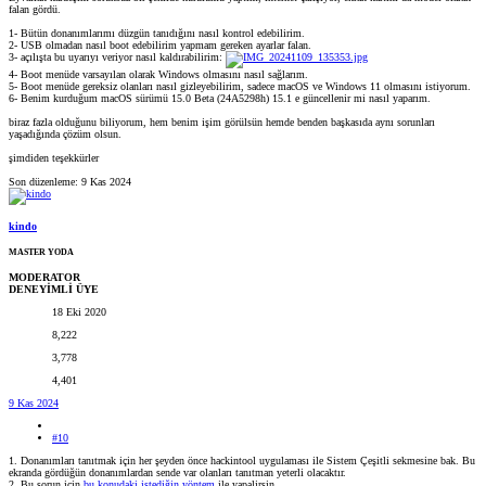
falan gördü.
1- Bütün donanımlarımı düzgün tanıdığını nasıl kontrol edebilirim.
2- USB olmadan nasıl boot edebilirim yapmam gereken ayarlar falan.
3- açılışta bu uyarıyı veriyor nasıl kaldırabilirim:
4- Boot menüde varsayılan olarak Windows olmasını nasıl sağlarım.
5- Boot menüde gereksiz olanları nasıl gizleyebilirim, sadece macOS ve Windows 11 olmasını istiyorum.
6- Benim kurduğum macOS sürümü 15.0 Beta (24A5298h) 15.1 e güncellenir mi nasıl yaparım.
biraz fazla olduğunu biliyorum, hem benim işim görülsün hemde benden başkasıda aynı sorunları
yaşadığında çözüm olsun.
şimdiden teşekkürler
Son düzenleme:
9 Kas 2024
kindo
MASTER YODA
MODERATOR
DENEYİMLİ ÜYE
18 Eki 2020
8,222
3,778
4,401
9 Kas 2024
#10
1. Donanımları tanıtmak için her şeyden önce hackintool uygulaması ile Sistem Çeşitli sekmesine bak. Bu
ekranda gördüğün donanımlardan sende var olanları tanıtman yeterli olacaktır.
2. Bu sorun için
bu konudaki istediğin yöntem
ile yapalirsin.