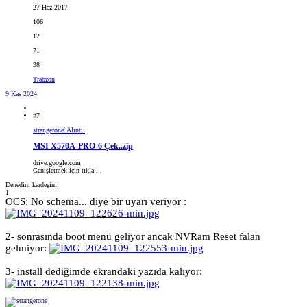
27 Haz 2017
106
12
71
38
Trabzon
9 Kas 2024
#7
strangerone' Alıntı:
MSI X570A-PRO-6 Çek..zip
drive.google.com
Genişletmek için tıkla ...
Denedim kardeşim;
1-
OCS: No schema... diye bir uyarı veriyor :
2- sonrasında boot menü geliyor ancak NVRam Reset falan
gelmiyor:
3- install dediğimde ekrandaki yazıda kalıyor: