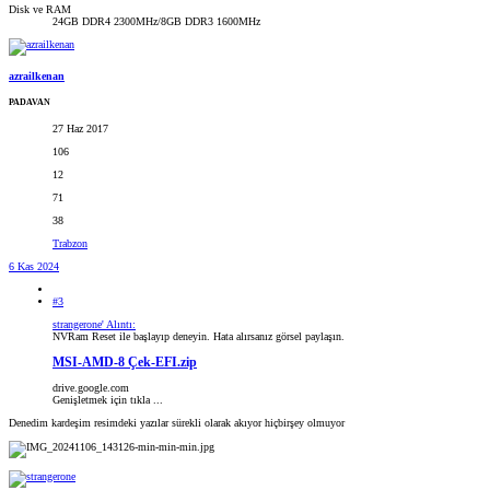
Disk ve RAM
24GB DDR4 2300MHz/8GB DDR3 1600MHz
azrailkenan
PADAVAN
27 Haz 2017
106
12
71
38
Trabzon
6 Kas 2024
#3
strangerone' Alıntı:
NVRam Reset ile başlayıp deneyin. Hata alırsanız görsel paylaşın.
MSI-AMD-8 Çek-EFI.zip
drive.google.com
Genişletmek için tıkla ...
Denedim kardeşim resimdeki yazılar sürekli olarak akıyor hiçbirşey olmuyor