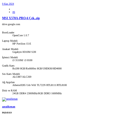
9 Kas 2024
#6
MSI X570A-PRO-6 Çek..zip
drive.google.com
BootLoader
OpenCore 1.0.7
Laptop Modeli
HP Pavilion 15-E
Anakart Modeli
Gigabyte H310M S2H
İşlemci Modeli
i3 3110M/ i3 8100
Grafik Kartı
Rx590 8GB/Rx6600xt 8GB/UHD630/HD4000
Ses Kartı Modeli
ALC887/ALC269
Ağ Aygıtları
Atheros9285 Usb Wifi TL722N RTL8111/RTL8100
Disk ve RAM
24GB DDR4 2300MHz/8GB DDR3 1600MHz
azrailkenan
PADAVAN