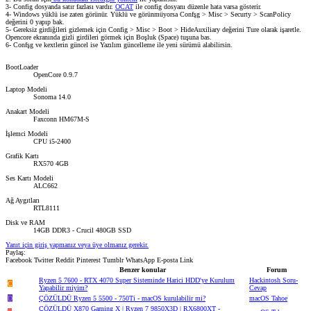
3- Config dosyanda satır fazlası vardır.
OCAT
ile config dosyanı düzenle hata varsa gösterir.
4- Windows yüklü ise zaten görünür. Yüklü ve görünmüyorsa Confşg > Misc > Securty > ScanPolicy
değerini 0 yapıp bak.
5- Gereksiz girdiğileri gizlemek için Config > Misc > Boot > HideAuxiliary değerini Ture olarak işaretle.
Opencore ekranında gizli girdileri görmek için Boşluk (Space) tuşuna bas.
6- Confşg ve kextlerin güncel ise Yazılım güncelleme ile yeni sürümü alabilirsin.
BootLoader
OpenCore 0.9.7
Laptop Modeli
Sonoma 14.0
Anakart Modeli
Faxconn HM67M-S
İşlemci Modeli
CPU i5-2400
Grafik Kartı
RX570 4GB
Ses Kartı Modeli
ALC662
Ağ Aygıtları
RTL8111
Disk ve RAM
14GB DDR3 - Crucil 480GB SSD
Yanıt için giriş yapmanız veya üye olmanız gerekir.
Paylaş:
Facebook
Twitter
Reddit
Pinterest
Tumblr
WhatsApp
E-posta
Link
Benzer konular
Forum
Ryzen 5 7600 - RTX 4070 Super Sisteminde Harici HDD'ye Kurulum
Hackintosh Soru-
C
Yapabilir miyim?
Cevap
D
ÇÖZÜLDÜ
Ryzen 5 5500 - 750Ti - macOS kurulabilir mi?
macOS Tahoe
ÇÖZÜLDÜ
X870 Gaming X | Ryzen 7 9850X3D | RX6800XT -