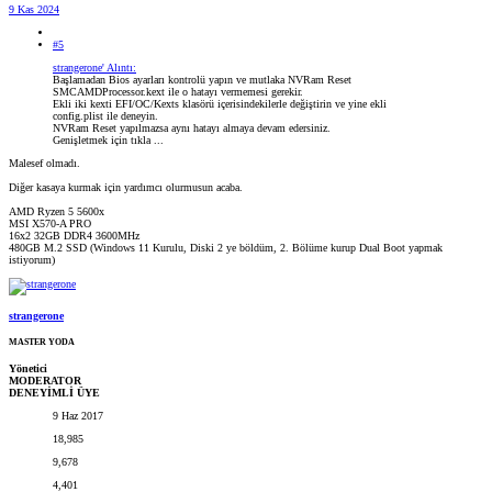
9 Kas 2024
#5
strangerone' Alıntı:
Başlamadan Bios ayarları kontrolü yapın ve mutlaka NVRam Reset
SMCAMDProcessor.kext ile o hatayı vermemesi gerekir.
Ekli iki kexti EFI/OC/Kexts klasörü içerisindekilerle değiştirin ve yine ekli
config.plist ile deneyin.
NVRam Reset yapılmazsa aynı hatayı almaya devam edersiniz.
Genişletmek için tıkla ...
Malesef olmadı.
Diğer kasaya kurmak için yardımcı olurmusun acaba.
AMD Ryzen 5 5600x
MSI X570-A PRO
16x2 32GB DDR4 3600MHz
480GB M.2 SSD (Windows 11 Kurulu, Diski 2 ye böldüm, 2. Bölüme kurup Dual Boot yapmak
istiyorum)
strangerone
MASTER YODA
Yönetici
MODERATOR
DENEYİMLİ ÜYE
9 Haz 2017
18,985
9,678
4,401