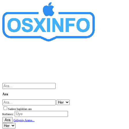
Ara
Sadece başlıkları ara
Kullanıcı:
Ara
Gelişmiş Arama...