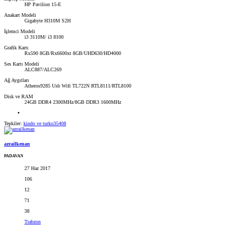
HP Pavilion 15-E
Anakart Modeli
Gigabyte H310M S2H
İşlemci Modeli
i3 3110M/ i3 8100
Grafik Kartı
Rx590 8GB/Rx6600xt 8GB/UHD630/HD4000
Ses Kartı Modeli
ALC887/ALC269
Ağ Aygıtları
Atheros9285 Usb Wifi TL722N RTL8111/RTL8100
Disk ve RAM
24GB DDR4 2300MHz/8GB DDR3 1600MHz
Tepkiler:
kindo
ve
turko35408
azrailkenan
PADAVAN
27 Haz 2017
106
12
71
38
Trabzon