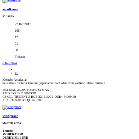
azrailkenan
PADAVAN
27 Haz 2017
106
12
71
38
Trabzon
6 Kas 2024
#1
Merhaba Arkadaşlar
bu sisteme bir türlü kurulum yapamadım boot edemedim yardımcı olabilirmisiniz.
MSI MAG X570S TORPEDO MAX
AMD RYZEN 7 5800X3D
GSKILL TRIDENT Z RGB 2X16 32GB DDR4 4400MHz
XFX RX 6600 XT QUIRC 308
strangerone
MASTER YODA
Yönetici
MODERATOR
DENEYİMLİ ÜYE