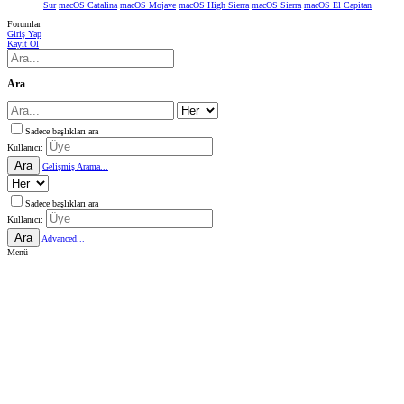
Sur
macOS Catalina
macOS Mojave
macOS High Sierra
macOS Sierra
macOS El Capitan
Forumlar
Giriş Yap
Kayıt Ol
Ara
Sadece başlıkları ara
Kullanıcı:
Ara
Gelişmiş Arama...
Sadece başlıkları ara
Kullanıcı:
Ara
Advanced...
Menü