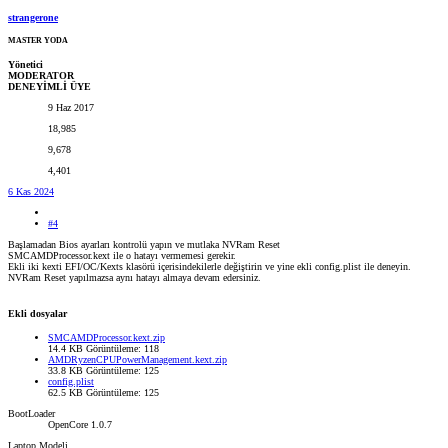
strangerone
MASTER YODA
Yönetici
MODERATOR
DENEYİMLİ ÜYE
9 Haz 2017
18,985
9,678
4,401
6 Kas 2024
#4
Başlamadan Bios ayarları kontrolü yapın ve mutlaka NVRam Reset
SMCAMDProcessor.kext ile o hatayı vermemesi gerekir.
Ekli iki kexti EFI/OC/Kexts klasörü içerisindekilerle değiştirin ve yine ekli config.plist ile deneyin.
NVRam Reset yapılmazsa aynı hatayı almaya devam edersiniz.
Ekli dosyalar
SMCAMDProcessor.kext.zip
14.4 KB
Görüntüleme: 118
AMDRyzenCPUPowerManagement.kext.zip
33.8 KB
Görüntüleme: 125
config.plist
62.5 KB
Görüntüleme: 125
BootLoader
OpenCore 1.0.7
Laptop Modeli