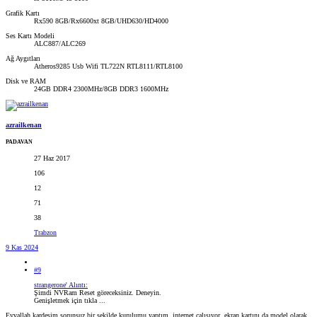
Grafik Kartı
Rx590 8GB/Rx6600xt 8GB/UHD630/HD4000
Ses Kartı Modeli
ALC887/ALC269
Ağ Aygıtları
Atheros9285 Usb Wifi TL722N RTL8111/RTL8100
Disk ve RAM
24GB DDR4 2300MHz/8GB DDR3 1600MHz
azrailkenan
PADAVAN
27 Haz 2017
106
12
71
38
Trabzon
9 Kas 2024
#9
strangerone' Alıntı:
Şimdi NVRam Reset göreceksiniz. Deneyin.
Genişletmek için tıkla ...
Eyvallah kardeşim sorunsuz bir şekilde kurulumu yaptım, internet çalışıyor, ekran kartını da model olarak