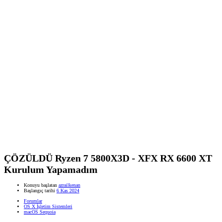
ÇÖZÜLDÜ
Ryzen 7 5800X3D - XFX RX 6600 XT
Kurulum Yapamadım
Konuyu başlatan
azrailkenan
Başlangıç tarihi
6 Kas 2024
Forumlar
OS X İşletim Sistemleri
macOS Sequoia