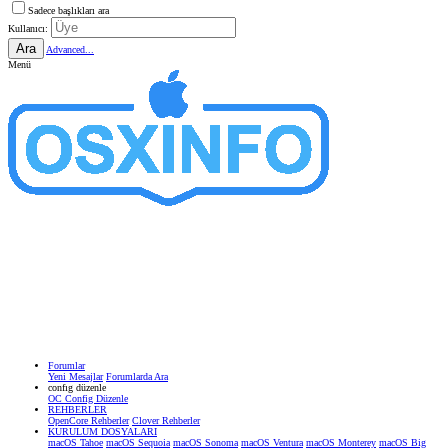
Sadece başlıkları ara
Kullanıcı:
Ara
Advanced...
Menü
Forumlar
Yeni Mesajlar
Forumlarda Ara
confıg düzenle
OC Config Düzenle
REHBERLER
OpenCore Rehberler
Clover Rehberler
KURULUM DOSYALARI
macOS Tahoe
macOS Sequoia
macOS Sonoma
macOS Ventura
macOS Monterey
macOS Big