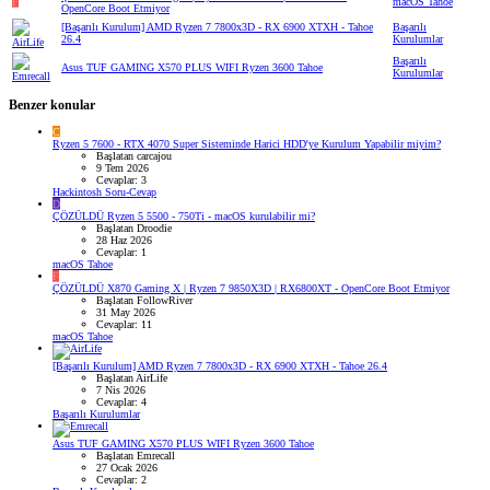
F
macOS Tahoe
OpenCore Boot Etmiyor
[Başarılı Kurulum] AMD Ryzen 7 7800x3D - RX 6900 XTXH - Tahoe
Başarılı
26.4
Kurulumlar
Başarılı
Asus TUF GAMING X570 PLUS WIFI Ryzen 3600 Tahoe
Kurulumlar
Benzer konular
C
Ryzen 5 7600 - RTX 4070 Super Sisteminde Harici HDD'ye Kurulum Yapabilir miyim?
Başlatan carcajou
9 Tem 2026
Cevaplar: 3
Hackintosh Soru-Cevap
D
ÇÖZÜLDÜ
Ryzen 5 5500 - 750Ti - macOS kurulabilir mi?
Başlatan Droodie
28 Haz 2026
Cevaplar: 1
macOS Tahoe
F
ÇÖZÜLDÜ
X870 Gaming X | Ryzen 7 9850X3D | RX6800XT - OpenCore Boot Etmiyor
Başlatan FollowRiver
31 May 2026
Cevaplar: 11
macOS Tahoe
[Başarılı Kurulum] AMD Ryzen 7 7800x3D - RX 6900 XTXH - Tahoe 26.4
Başlatan AirLife
7 Nis 2026
Cevaplar: 4
Başarılı Kurulumlar
Asus TUF GAMING X570 PLUS WIFI Ryzen 3600 Tahoe
Başlatan Emrecall
27 Ocak 2026
Cevaplar: 2