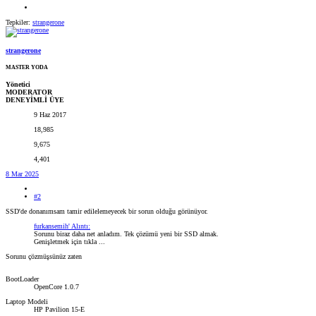
Tepkiler:
strangerone
strangerone
MASTER YODA
Yönetici
MODERATOR
DENEYİMLİ ÜYE
9 Haz 2017
18,985
9,675
4,401
8 Mar 2025
#2
SSD'de donanımsam tamir edilelemeyecek bir sorun olduğu görünüyor.
furkansemih' Alıntı:
Sorunu biraz daha net anladım. Tek çözümü yeni bir SSD almak.
Genişletmek için tıkla ...
Sorunu çözmüşsünüz zaten
BootLoader
OpenCore 1.0.7
Laptop Modeli
HP Pavilion 15-E