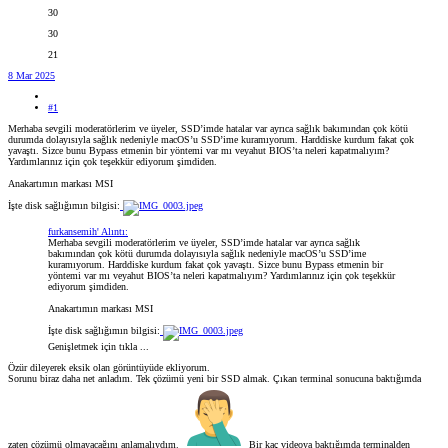
30
30
21
8 Mar 2025
#1
Merhaba sevgili moderatörlerim ve üyeler, SSD’imde hatalar var ayrıca sağlık bakımından çok kötü
durumda dolayısıyla sağlık nedeniyle macOS’u SSD’ime kuramıyorum. Harddiske kurdum fakat çok
yavaştı. Sizce bunu Bypass etmenin bir yöntemi var mı veyahut BIOS’ta neleri kapatmalıyım?
Yardımlarınız için çok teşekkür ediyorum şimdiden.
Anakartımın markası MSI
İşte disk sağlığımın bilgisi:
furkansemih' Alıntı:
Merhaba sevgili moderatörlerim ve üyeler, SSD’imde hatalar var ayrıca sağlık
bakımından çok kötü durumda dolayısıyla sağlık nedeniyle macOS’u SSD’ime
kuramıyorum. Harddiske kurdum fakat çok yavaştı. Sizce bunu Bypass etmenin bir
yöntemi var mı veyahut BIOS’ta neleri kapatmalıyım? Yardımlarınız için çok teşekkür
ediyorum şimdiden.
Anakartımın markası MSI
İşte disk sağlığımın bilgisi:
Genişletmek için tıkla ...
Özür dileyerek eksik olan görüntüyüde ekliyorum.
Sorunu biraz daha net anladım. Tek çözümü yeni bir SSD almak. Çıkan terminal sonucuna baktığımda
zaten çözümü olmayacağını anlamalıydım.
Bir kaç videoya baktığımda terminalden