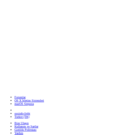
Forumlar
OS X İşletim Sistemleri
macOS Sequoia
osxinfo-light
Turkce (TR)
Bize Ulaşın
Kullanım ve Şartlar
Gizlilik Politikası
Yardım