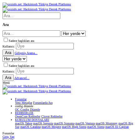
Ara
Sadece başlıkları ara
Kullanıcı:
Ara
Gelişmiş Arama...
Sadece başlıkları ara
Kullanıcı:
Ara
Advanced...
Menü
Forumlar
Yeni Mesajlar
Forumlarda Ara
confıg düzenle
OC Config Düzenle
REHBERLER
OpenCore Rehberler
Clover Rehberler
KURULUM DOSYALARI
macOS Tahoe
macOS Sequoia
macOS Sonoma
macOS Ventura
macOS Monterey
macOS Big
Sur
macOS Catalina
macOS Mojave
macOS High Sierra
macOS Sierra
macOS El Capitan
Forumlar
Giriş Yap