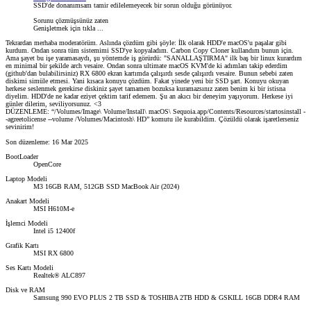
SSD'de donanımsam tamir edilelemeyecek bir sorun olduğu görünüyor.
Sorunu çözmüşsünüz zaten
Genişletmek için tıkla ...
Tekrardan merhaba moderatörüm. Aslında çözdüm gibi şöyle: İlk olarak HDD'e macOS'u paşalar gibi
kurdum. Ondan sonra tüm sistemimi SSD'ye kopyaladım. Carbon Copy Cloner kullandım bunun için.
Ama şayet bu işe yaramasaydı, şu yöntemde iş görürdü: "SANALLAŞTIRMA" ilk baş bir linux kurardım
en minimal bir şekilde arch vesaire. Ondan sonra ultimate macOS KVM'de ki adımları takip ederdim
(github'dan bulabilirsiniz) RX 6800 ekran kartımda çalışırdı sesde çalışırdı vesaire. Bunun sebebi zaten
diskimi simüle etmesi. Yani kısaca konuyu çözdüm. Fakat yinede yeni bir SSD şart. Konuyu okuyan
herkese seslenmek gerekirse diskiniz şayet tamamen bozuksa kuramazsınız zaten benim ki bir istisna
diyelim. HDD'de ne kadar eziyet çektim tarif edemem. Şu an akıcı bir deneyim yaşıyorum. Herkese iyi
günler dilerim, seviliyorsunuz. <3
DÜZENLEME: “/Volumes/Image\ Volume/Install\ macOS\ Sequoia.app/Contents/Resources/startosinstall -
-agreetolicense --volume /Volumes/Macintosh\ HD” komutu ile kurabildim. Çözüldü olarak işaretlerseniz
sevinirim!
Son düzenleme:
16 Mar 2025
BootLoader
OpenCore
Laptop Modeli
M3 16GB RAM, 512GB SSD MacBook Air (2024)
Anakart Modeli
MSI H610M-e
İşlemci Modeli
Intel i5 12400f
Grafik Kartı
MSI RX 6800
Ses Kartı Modeli
Realtek® ALC897
Disk ve RAM
Samsung 990 EVO PLUS 2 TB SSD & TOSHIBA 2TB HDD & GSKILL 16GB DDR4 RAM