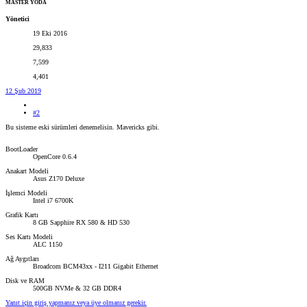
MASTER YODA
Yönetici
19 Eki 2016
29,833
7,599
4,401
12 Şub 2019
#2
Bu sisteme eski sürümleri denemelisin. Mavericks gibi.
BootLoader
OpenCore 0.6.4
Anakart Modeli
Asus Z170 Deluxe
İşlemci Modeli
Intel i7 6700K
Grafik Kartı
8 GB Sapphire RX 580 & HD 530
Ses Kartı Modeli
ALC 1150
Ağ Aygıtları
Broadcom BCM43xx - I211 Gigabit Ethernet
Disk ve RAM
500GB NVMe & 32 GB DDR4
Yanıt için giriş yapmanız veya üye olmanız gerekir.