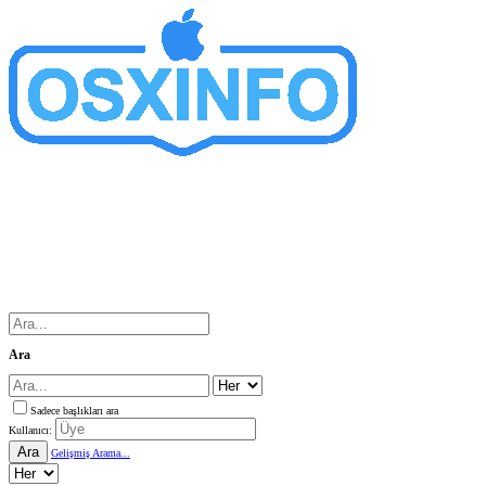
Ara
Sadece başlıkları ara
Kullanıcı:
Ara
Gelişmiş Arama...