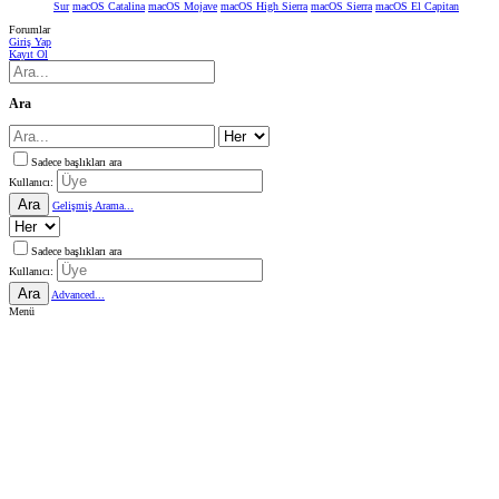
Sur
macOS Catalina
macOS Mojave
macOS High Sierra
macOS Sierra
macOS El Capitan
Forumlar
Giriş Yap
Kayıt Ol
Ara
Sadece başlıkları ara
Kullanıcı:
Ara
Gelişmiş Arama...
Sadece başlıkları ara
Kullanıcı:
Ara
Advanced...
Menü