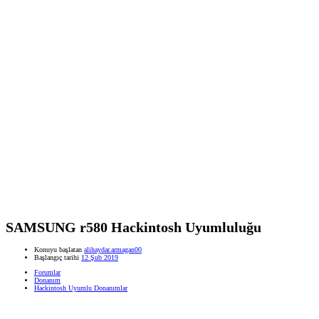
SAMSUNG r580 Hackintosh Uyumluluğu
Konuyu başlatan
alihaydar.armagan00
Başlangıç tarihi
12 Şub 2019
Forumlar
Donanım
Hackintosh Uyumlu Donanımlar