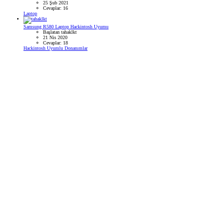
25 Şub 2021
Cevaplar: 16
Laptop
Samsung R580 Laptop Hackintosh Uyumu
Başlatan tahaklkt
21 Nis 2020
Cevaplar: 18
Hackintosh Uyumlu Donanımlar