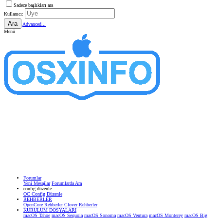
Sadece başlıkları ara
Kullanıcı:
Ara
Advanced...
Menü
Forumlar
Yeni Mesajlar
Forumlarda Ara
confıg düzenle
OC Config Düzenle
REHBERLER
OpenCore Rehberler
Clover Rehberler
KURULUM DOSYALARI
macOS Tahoe
macOS Sequoia
macOS Sonoma
macOS Ventura
macOS Monterey
macOS Big