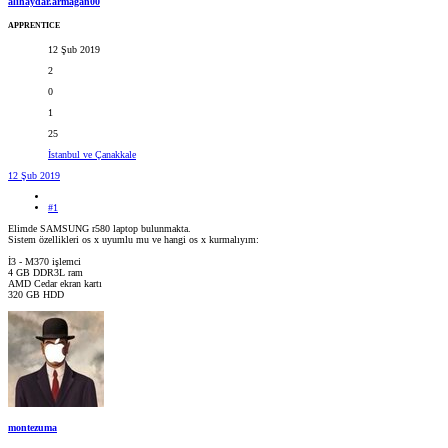
alihaydar.armagan00
APPRENTICE
12 Şub 2019
2
0
1
25
İstanbul ve Çanakkale
12 Şub 2019
#1
Elimde SAMSUNG r580 laptop bulunmakta.
Sistem özellikleri os x uyumlu mu ve hangi os x kurmalıyım:
İ3 - M370 işlemci
4 GB DDR3L ram
AMD Cedar ekran kartı
320 GB HDD
montezuma