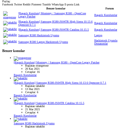
Paylaş:
Facebook
Twitter
Reddit
Pinterest
Tumblr
WhatsApp
E-posta
Link
Benzer konular
Forum
[Başarılı Kurulum] Monterey / Samsung R580 - OpenCore
Başarılı Kurulumlar
Legacy Patcher
[Başarılı Kurulum] Samsung R580-JS04TR High Sierra 10.13.6
Başarılı Kurulumlar
Opencore 0.7.1
[Başarılı Kurulum] Samsung R580-JS04TR Catalina 10.15.5
Başarılı Kurulumlar
Samsung R580 Hackintosh Uyumu
Laptop
Hackintosh Uyumlu
Samsung R580 Laptop Hackintosh Uyumu
Donanımlar
Benzer konular
[Başarılı Kurulum] Monterey / Samsung R580 - OpenCore Legacy Patcher
Başlatan strangerone
20 Kas 2021
Cevaplar: 16
Başarılı Kurulumlar
[Başarılı Kurulum] Samsung R580-JS04TR High Sierra 10.13.6 Opencore 0.7.1
Başlatan tahaklkt
13 Haz 2021
Cevaplar: 6
Başarılı Kurulumlar
[Başarılı Kurulum] Samsung R580-JS04TR Catalina 10.15.5
Başlatan tahaklkt
21 Mar 2021
Cevaplar: 4
Başarılı Kurulumlar
Samsung R580 Hackintosh Uyumu
Başlatan tahaklkt