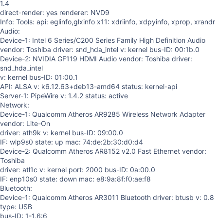
1.4
direct-render: yes renderer: NVD9
Info: Tools: api: eglinfo,glxinfo x11: xdriinfo, xdpyinfo, xprop, xrandr
Audio:
Device-1: Intel 6 Series/C200 Series Family High Definition Audio
vendor: Toshiba driver: snd_hda_intel v: kernel bus-ID: 00:1b.0
Device-2: NVIDIA GF119 HDMI Audio vendor: Toshiba driver:
snd_hda_intel
v: kernel bus-ID: 01:00.1
API: ALSA v: k6.12.63+deb13-amd64 status: kernel-api
Server-1: PipeWire v: 1.4.2 status: active
Network:
Device-1: Qualcomm Atheros AR9285 Wireless Network Adapter
vendor: Lite-On
driver: ath9k v: kernel bus-ID: 09:00.0
IF: wlp9s0 state: up mac: 74:de:2b:30:d0:d4
Device-2: Qualcomm Atheros AR8152 v2.0 Fast Ethernet vendor:
Toshiba
driver: atl1c v: kernel port: 2000 bus-ID: 0a:00.0
IF: enp10s0 state: down mac: e8:9a:8f:f0:ae:f8
Bluetooth:
Device-1: Qualcomm Atheros AR3011 Bluetooth driver: btusb v: 0.8
type: USB
bus-ID: 1-1.6:6