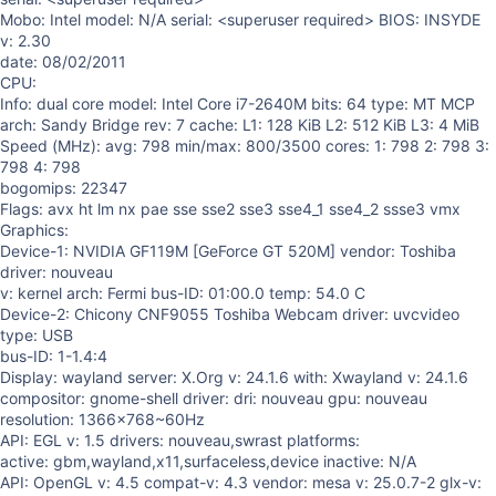
Mobo: Intel model: N/A serial: <superuser required> BIOS: INSYDE
v: 2.30
date: 08/02/2011
CPU:
Info: dual core model: Intel Core i7-2640M bits: 64 type: MT MCP
arch: Sandy Bridge rev: 7 cache: L1: 128 KiB L2: 512 KiB L3: 4 MiB
Speed (MHz): avg: 798 min/max: 800/3500 cores: 1: 798 2: 798 3:
798 4: 798
bogomips: 22347
Flags: avx ht lm nx pae sse sse2 sse3 sse4_1 sse4_2 ssse3 vmx
Graphics:
Device-1: NVIDIA GF119M [GeForce GT 520M] vendor: Toshiba
driver: nouveau
v: kernel arch: Fermi bus-ID: 01:00.0 temp: 54.0 C
Device-2: Chicony CNF9055 Toshiba Webcam driver: uvcvideo
type: USB
bus-ID: 1-1.4:4
Display: wayland server: X.Org v: 24.1.6 with: Xwayland v: 24.1.6
compositor: gnome-shell driver: dri: nouveau gpu: nouveau
resolution: 1366x768~60Hz
API: EGL v: 1.5 drivers: nouveau,swrast platforms:
active: gbm,wayland,x11,surfaceless,device inactive: N/A
API: OpenGL v: 4.5 compat-v: 4.3 vendor: mesa v: 25.0.7-2 glx-v: