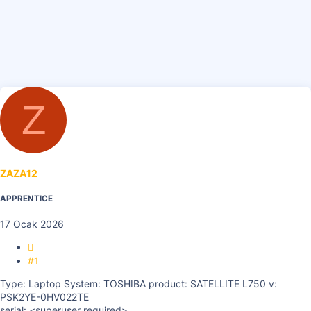
Z
ZAZA12
APPRENTICE
17 Ocak 2026
#1
Type: Laptop System: TOSHIBA product: SATELLITE L750 v:
PSK2YE-0HV022TE
serial: <superuser required>