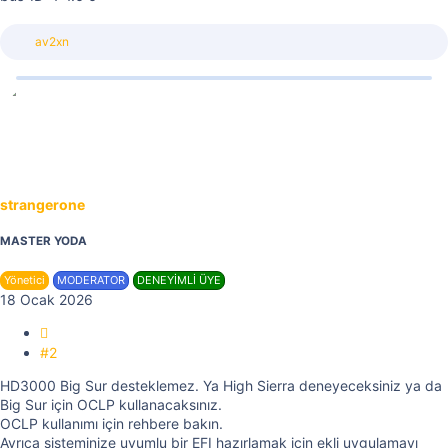
T
av2xn
e
p
k
i
l
e
r
:
strangerone
MASTER YODA
Yönetici
MODERATOR
DENEYİMLİ ÜYE
18 Ocak 2026
#2
HD3000 Big Sur desteklemez. Ya High Sierra deneyeceksiniz ya da
Big Sur için OCLP kullanacaksınız.
OCLP kullanımı için rehbere bakın.
Ayrıca sisteminize uyumlu bir EFI hazırlamak için ekli uygulamayı