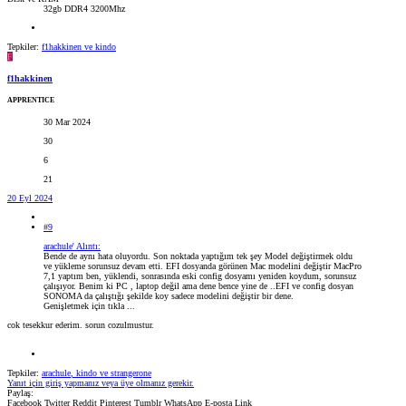
32gb DDR4 3200Mhz
Tepkiler:
f1hakkinen
ve
kindo
F
f1hakkinen
APPRENTICE
30 Mar 2024
30
6
21
20 Eyl 2024
#9
arachule' Alıntı:
Bende de aynı hata oluyordu. Son noktada yaptığım tek şey Model değiştirmek oldu
ve yükleme sorunsuz devam etti. EFI dosyanda görünen Mac modelini değiştir MacPro
7,1 yaptım ben, yüklendi, sonrasında eski config dosyamı yeniden koydum, sorunsuz
çalışıyor. Benim ki PC , laptop değil ama dene bence yine de ..EFI ve config dosyan
SONOMA da çalıştığı şekilde koy sadece modelini değiştir bir dene.
Genişletmek için tıkla ...
cok tesekkur ederim. sorun cozulmustur.
Tepkiler:
arachule
,
kindo
ve
strangerone
Yanıt için giriş yapmanız veya üye olmanız gerekir.
Paylaş:
Facebook
Twitter
Reddit
Pinterest
Tumblr
WhatsApp
E-posta
Link