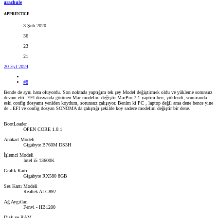
arachule
APPRENTICE
3 Şub 2020
36
23
21
20 Eyl 2024
#8
Bende de aynı hata oluyordu. Son noktada yaptığım tek şey Model değiştirmek oldu ve yükleme sorunsuz
devam etti. EFI dosyanda görünen Mac modelini değiştir MacPro 7,1 yaptım ben, yüklendi, sonrasında
eski config dosyamı yeniden koydum, sorunsuz çalışıyor. Benim ki PC , laptop değil ama dene bence yine
de ..EFI ve config dosyan SONOMA da çalıştığı şekilde koy sadece modelini değiştir bir dene.
BootLoader
OPEN CORE 1.0.1
Anakart Modeli
Gigabyte B760M DS3H
İşlemci Modeli
Intel i5 13600K
Grafik Kartı
Gigabyte RX580 8GB
Ses Kartı Modeli
Realtek ALC892
Ağ Aygıtları
Fenvi - HB1200
Disk ve RAM