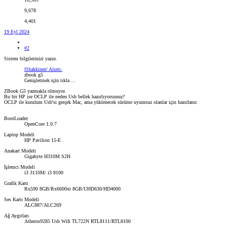
9,678
4,401
19 Eyl 2024
#2
Sistem bilgilerinizi yazın.
f1hakkinen' Alıntı:
zbook g5
Genişletmek için tıkla ...
ZBook G5 yazmakla olmuyor.
Bu bir HP ise OCLP ile neden Usb bellek hazırlıyorsunuz?
OCLP ile kurulum Usb'si gerçek Mac, ama yüklenecek sürüme uyumsuz olanlar için hazırlanır.
BootLoader
OpenCore 1.0.7
Laptop Modeli
HP Pavilion 15-E
Anakart Modeli
Gigabyte H310M S2H
İşlemci Modeli
i3 3110M/ i3 8100
Grafik Kartı
Rx590 8GB/Rx6600xt 8GB/UHD630/HD4000
Ses Kartı Modeli
ALC887/ALC269
Ağ Aygıtları
Atheros9285 Usb Wifi TL722N RTL8111/RTL8100