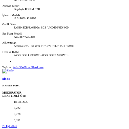
Anakart Modeli
Gigabyte H310M S2H
İşlemci Modeli
i3 3110M/ i3 8100
Grafik Kartı
Rx590 8GB/Rx6600xt 8GB/UHD630/HD4000
Ses Kartı Modeli
ALC887/ALC269
Ağ Aygıtları
Atheros9285 Usb Wifi TL722N RTL8111/RTL8100
Disk ve RAM
24GB DDR4 2300MHz/8GB DDR3 1600MHz
Tepkiler:
turko35408
ve
f1hakkinen
kindo
MASTER YODA
MODERATOR
DENEYİMLİ ÜYE
18 Eki 2020
8,222
3,778
4,401
20 Eyl 2024