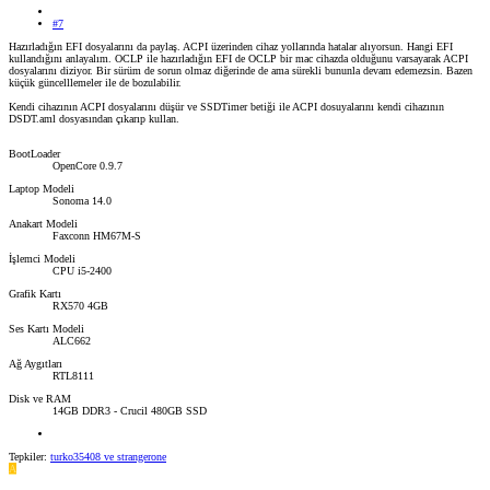
#7
Hazırladığın EFI dosyalarını da paylaş. ACPI üzerinden cihaz yollarında hatalar alıyorsun. Hangi EFI
kullandığını anlayalım. OCLP ile hazırladığın EFI de OCLP bir mac cihazda olduğunu varsayarak ACPI
dosyalarını diziyor. Bir sürüm de sorun olmaz diğerinde de ama sürekli bununla devam edemezsin. Bazen
küçük güncelllemeler ile de bozulabilir.
Kendi cihazının ACPI dosyalarını düşür ve SSDTimer betiği ile ACPI dosuyalarını kendi cihazının
DSDT.aml dosyasından çıkarıp kullan.
BootLoader
OpenCore 0.9.7
Laptop Modeli
Sonoma 14.0
Anakart Modeli
Faxconn HM67M-S
İşlemci Modeli
CPU i5-2400
Grafik Kartı
RX570 4GB
Ses Kartı Modeli
ALC662
Ağ Aygıtları
RTL8111
Disk ve RAM
14GB DDR3 - Crucil 480GB SSD
Tepkiler:
turko35408
ve
strangerone
A