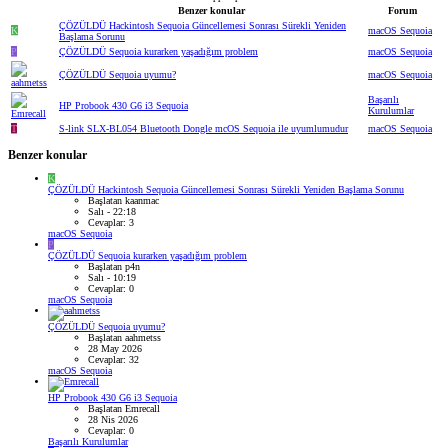
Benzer konular
Forum
ÇÖZÜLDÜ
Hackintosh Sequoia Güncellemesi Sonrası Sürekli Yeniden
K
macOS Sequoia
Başlama Sorunu
P
ÇÖZÜLDÜ
Sequoia kurarken yaşadığım problem
macOS Sequoia
ÇÖZÜLDÜ
Sequoia uyumu?
macOS Sequoia
Başarılı
HP Probook 430 G6 i3 Sequoia
Kurulumlar
T
S-link SLX-BL054 Bluetooth Dongle mcOS Sequoia ile uyumlumudur
macOS Sequoia
Benzer konular
K
ÇÖZÜLDÜ
Hackintosh Sequoia Güncellemesi Sonrası Sürekli Yeniden Başlama Sorunu
Başlatan kaanmac
Salı - 22:18
Cevaplar: 3
macOS Sequoia
P
ÇÖZÜLDÜ
Sequoia kurarken yaşadığım problem
Başlatan p4n
Salı - 10:19
Cevaplar: 0
macOS Sequoia
ÇÖZÜLDÜ
Sequoia uyumu?
Başlatan aahmetss
28 May 2026
Cevaplar: 32
macOS Sequoia
HP Probook 430 G6 i3 Sequoia
Başlatan Emrecall
28 Nis 2026
Cevaplar: 0
Başarılı Kurulumlar