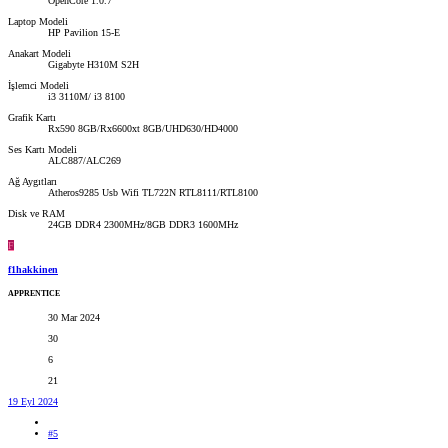
OpenCore 1.0.7
Laptop Modeli
HP Pavilion 15-E
Anakart Modeli
Gigabyte H310M S2H
İşlemci Modeli
i3 3110M/ i3 8100
Grafik Kartı
Rx590 8GB/Rx6600xt 8GB/UHD630/HD4000
Ses Kartı Modeli
ALC887/ALC269
Ağ Aygıtları
Atheros9285 Usb Wifi TL722N RTL8111/RTL8100
Disk ve RAM
24GB DDR4 2300MHz/8GB DDR3 1600MHz
F
f1hakkinen
APPRENTICE
30 Mar 2024
30
6
21
19 Eyl 2024
#5