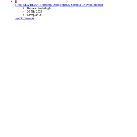
T
S-link SLX-BL054 Bluetooth Dongle mcOS Sequoia ile uyumlumudur
Başlatan tcobuloglu
20 Nis 2026
Cevaplar: 3
macOS Sequoia