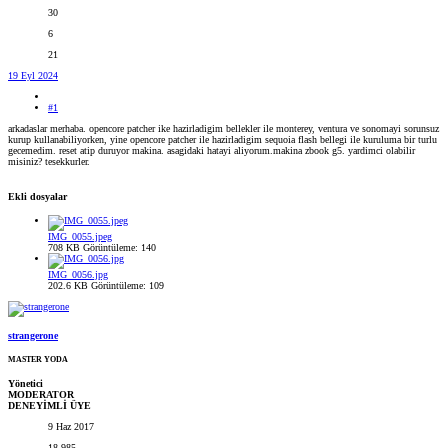
30
6
21
19 Eyl 2024
#1
arkadaslar merhaba. opencore patcher ike hazirladigim bellekler ile monterey, ventura ve sonomayi sorunsuz
kurup kullanabiliyorken, yine opencore patcher ile hazirladigim sequoia flash bellegi ile kuruluma bir turlu
gecemedim. reset atip duruyor makina. asagidaki hatayi aliyorum.makina zbook g5. yardimci olabilir
misiniz? tesekkurler.
Ekli dosyalar
IMG_0055.jpeg
708 KB
Görüntüleme: 140
IMG_0056.jpg
202.6 KB
Görüntüleme: 109
strangerone
MASTER YODA
Yönetici
MODERATOR
DENEYİMLİ ÜYE
9 Haz 2017
18,985