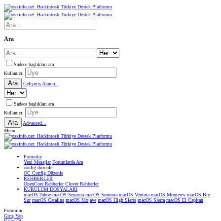
Ara
Sadece başlıkları ara
Kullanıcı:
Ara
Gelişmiş Arama...
Sadece başlıkları ara
Kullanıcı:
Ara
Advanced...
Menü
Forumlar
Yeni Mesajlar
Forumlarda Ara
confıg düzenle
OC Config Düzenle
REHBERLER
OpenCore Rehberler
Clover Rehberler
KURULUM DOSYALARI
macOS Tahoe
macOS Sequoia
macOS Sonoma
macOS Ventura
macOS Monterey
macOS Big
Sur
macOS Catalina
macOS Mojave
macOS High Sierra
macOS Sierra
macOS El Capitan
Forumlar
Giriş Yap