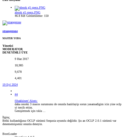
zbook g5 specs.PNG
46.8 KB
Görüntüleme: 150
strangerone
MASTER YODA
Yönetici
MODERATOR
DENEYİMLİ ÜYE
9 Haz 2017
18,985
9,678
4,401
19 Eyl 2024
#4
f1hakkinen' Alıntı:
daha onceki 3 macos surumunu de onunla hazirlayip sorun yasamadigim icin yine oclp
yi tercih ettim.
Genişletmek için tıkla ...
İlginç.
Belki kullandığınız OCLP sürümü Sequoia uyumlu değildir. Şu an OCLP 2.0.1 sürümü var
denememişseniz onunla deneyin.
BootLoader