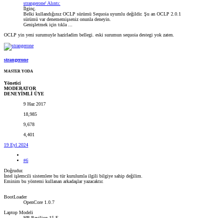
strangerone' Alıntı:
İlginç.
Belki kullandığınız OCLP sürümü Sequoia uyumlu değildir. Şu an OCLP 2.0.1
sürümü var denememişseniz onunla deneyin.
Genişletmek için tıkla ...
OCLP yin yeni surumuyle hazirladim bellegi. eski surumun sequoia destegi yok zaten.
strangerone
MASTER YODA
Yönetici
MODERATOR
DENEYİMLİ ÜYE
9 Haz 2017
18,985
9,678
4,401
19 Eyl 2024
#6
Doğrudur.
İntel işlemcili sistemlere bu tür kurulumla ilgili bilgiye sahip değilim.
Eminim bu yöntemi kullanan arkadaşlar yazacaktır.
BootLoader
OpenCore 1.0.7
Laptop Modeli
HP Pavilion 15-E