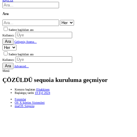
Kayıt Ol
Ara
Sadece başlıkları ara
Kullanıcı:
Ara
Gelişmiş Arama...
Sadece başlıkları ara
Kullanıcı:
Ara
Advanced...
Menü
ÇÖZÜLDÜ
sequoia kuruluma geçmiyor
Konuyu başlatan
f1hakkinen
Başlangıç tarihi
19 Eyl 2024
Forumlar
OS X İşletim Sistemleri
macOS Sequoia