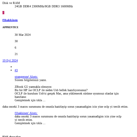
Disk ve RAM
24GB DDR4 2300MHz/8GB DDR3 1600MHz
F
f1hakkinen
APPRENTICE
30 Mar 2024
30
6
21
19 Eyl 2024
#3
strangerone' Alıntı:
Sistem bilgilerinizi yazın.
ZBook G5 yazmakla olmuyor.
Bu bir HP ise OCLP ile neden Usb bellek hazırlıyorsunuz?
OCLP ile kurulum Usb'si gerçek Mac, ama yüklenecek sürüme uyumsuz olanlar için
hazırlanır.
Genişletmek için tıkla ...
daha onceki 3 macos surumunu de onunla hazirlayip sorun yasamadigim icin yine oclp yi tercih ettim.
f1hakkinen' Alıntı:
daha onceki 3 macos surumunu de onunla hazirlayip sorun yasamadigim icin yine oclp
yi tercih ettim.
Genişletmek için tıkla ...
Ekli dosyalar