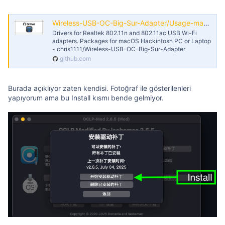
Wireless-USB-OC-Big-Sur-Adapter/Usage-macOS-Tahoe.md at master · chris1111/Wireless-USB-OC-Big-Sur-Adapter
Drivers for Realtek 802.11n and 802.11ac USB Wi-Fi
adapters. Packages for macOS Hackintosh PC or Laptop
- chris1111/Wireless-USB-OC-Big-Sur-Adapter
github.com
Burada açıklıyor zaten kendisi. Fotoğraf ile gösterilenleri
yapıyorum ama bu Install kısmı bende gelmiyor.