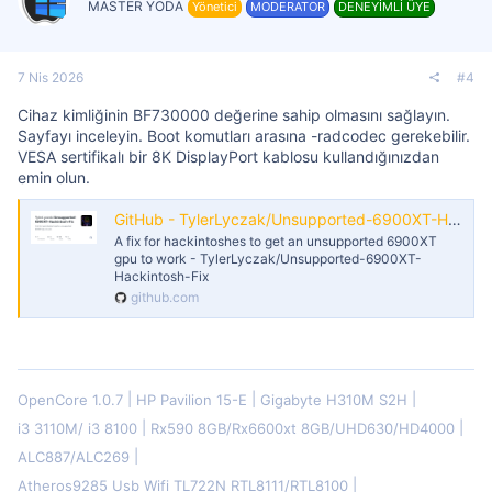
MASTER YODA
Yönetici
MODERATOR
DENEYİMLİ ÜYE
7 Nis 2026
#4
Cihaz kimliğinin BF730000 değerine sahip olmasını sağlayın.
Sayfayı inceleyin. Boot komutları arasına -radcodec gerekebilir.
VESA sertifikalı bir 8K DisplayPort kablosu kullandığınızdan
emin olun.
GitHub - TylerLyczak/Unsupported-6900XT-Hackintosh-Fix: A fix for hackintoshes to get an unsupported 6900XT gpu to work
A fix for hackintoshes to get an unsupported 6900XT
gpu to work - TylerLyczak/Unsupported-6900XT-
Hackintosh-Fix
github.com
OpenCore 1.0.7
HP Pavilion 15-E
Gigabyte H310M S2H
i3 3110M/ i3 8100
Rx590 8GB/Rx6600xt 8GB/UHD630/HD4000
ALC887/ALC269
Atheros9285 Usb Wifi TL722N RTL8111/RTL8100