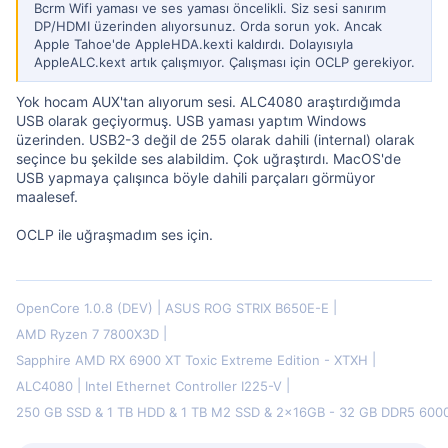
Bcrm Wifi yaması ve ses yaması öncelikli. Siz sesi sanırım
DP/HDMI üzerinden alıyorsunuz. Orda sorun yok. Ancak
Apple Tahoe'de AppleHDA.kexti kaldırdı. Dolayısıyla
AppleALC.kext artık çalışmıyor. Çalışması için OCLP gerekiyor.
Yok hocam AUX'tan alıyorum sesi. ALC4080 araştırdığımda
USB olarak geçiyormuş. USB yaması yaptım Windows
üzerinden. USB2-3 değil de 255 olarak dahili (internal) olarak
seçince bu şekilde ses alabildim. Çok uğraştırdı. MacOS'de
USB yapmaya çalışınca böyle dahili parçaları görmüyor
maalesef.
OCLP ile uğraşmadım ses için.
OpenCore 1.0.8 (DEV)
ASUS ROG STRIX B650E-E
AMD Ryzen 7 7800X3D
Sapphire AMD RX 6900 XT Toxic Extreme Edition - XTXH
ALC4080
Intel Ethernet Controller I225-V
250 GB SSD & 1 TB HDD & 1 TB M2 SSD & 2x16GB - 32 GB DDR5 60