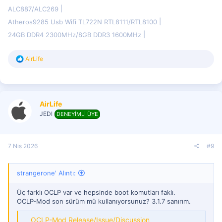
ALC887/ALC269
Atheros9285 Usb Wifi TL722N RTL8111/RTL8100
24GB DDR4 2300MHz/8GB DDR3 1600MHz
T
AirLife
e
p
k
i
l
AirLife
e
r
JEDI
DENEYİMLİ ÜYE
:
7 Nis 2026
#9
strangerone' Alıntı:
Üç farklı OCLP var ve hepsinde boot komutları faklı.
OCLP-Mod son sürüm mü kullanıyorsunuz? 3.1.7 sanırım.
OCLP-Mod Release/Issue/Discussion