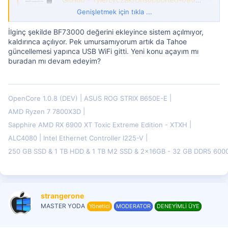
A fix for hackintoshes to get an unsupported
Genişletmek için tıkla ...
6900XT gpu to work - TylerLyczak/Unsupported-
6900XT-Hackintosh-Fix
İlginç şekilde BF73000 değerini ekleyince sistem açılmıyor,
github.com
kaldırınca açılıyor. Pek umursamıyorum artık da Tahoe
güncellemesi yapınca USB WiFi gitti. Yeni konu açayım mı
buradan mı devam edeyim?
OpenCore 1.0.8 (DEV)
ASUS ROG STRIX B650E-E
AMD Ryzen 7 7800X3D
Sapphire AMD RX 6900 XT Toxic Extreme Edition - XTXH
ALC4080
Intel Ethernet Controller I225-V
250 GB SSD & 1 TB HDD & 1 TB M2 SSD & 2x16GB - 32 GB DDR5 60
strangerone
MASTER YODA
Yönetici
MODERATOR
DENEYİMLİ ÜYE