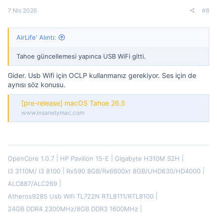
7 Nis 2026
#6
AirLife' Alıntı:
Tahoe güncellemesi yapınca USB WiFi gitti.
Gider. Usb Wifi için OCLP kullanmanız gerekiyor. Ses için de
aynısı söz konusu.
[pre-release] macOS Tahoe 26.5
www.insanelymac.com
OpenCore 1.0.7
HP Pavilion 15-E
Gigabyte H310M S2H
i3 3110M/ i3 8100
Rx590 8GB/Rx6600xt 8GB/UHD630/HD4000
ALC887/ALC269
Atheros9285 Usb Wifi TL722N RTL8111/RTL8100
24GB DDR4 2300MHz/8GB DDR3 1600MHz