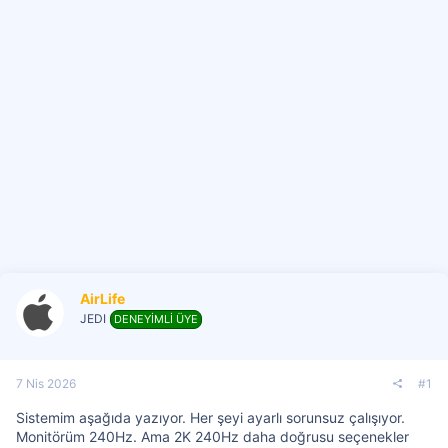
i
AirLife
JEDI
DENEYİMLİ ÜYE
7 Nis 2026
#1
Sistemim aşağıda yazıyor. Her şeyi ayarlı sorunsuz çalışıyor.
Monitörüm 240Hz. Ama 2K 240Hz daha doğrusu seçenekler