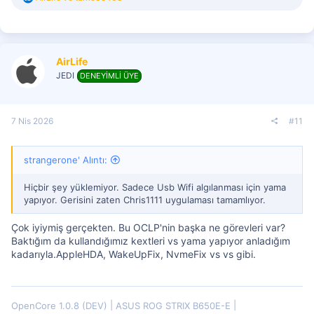
e
p
k
i
l
AirLife
e
r
JEDI
DENEYİMLİ ÜYE
:
7 Nis 2026
#11
strangerone' Alıntı:
Hiçbir şey yüklemiyor. Sadece Usb Wifi algılanması için yama
yapıyor. Gerisini zaten Chris1111 uygulaması tamamlıyor.
Çok iyiymiş gerçekten. Bu OCLP'nin başka ne görevleri var?
Baktığım da kullandığımız kextleri vs yama yapıyor anladığım
kadarıyla.AppleHDA, WakeUpFix, NvmeFix vs vs gibi.
OpenCore 1.0.8 (DEV)
ASUS ROG STRIX B650E-E