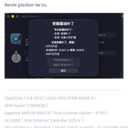
Bende gözüken ise bu.
OpenCore 1.0.8 (DEV)
ASUS ROG STRIX B650E-E
AMD Ryzen 7 7800X3D
Sapphire AMD RX 6900 XT Toxic Extreme Edition - XTXH
ALC4080
Intel Ethernet Controller I225-V
250 GB SSD & 1 TB HDD & 1 TB M2 SSD & 2x16GB - 32 GB DDR5 60