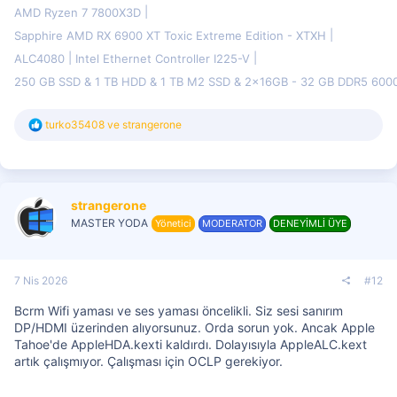
AMD Ryzen 7 7800X3D
Sapphire AMD RX 6900 XT Toxic Extreme Edition - XTXH
ALC4080
Intel Ethernet Controller I225-V
250 GB SSD & 1 TB HDD & 1 TB M2 SSD & 2x16GB - 32 GB DDR5 60
T
turko35408
ve
strangerone
e
p
k
i
l
strangerone
e
r
MASTER YODA
Yönetici
MODERATOR
DENEYİMLİ ÜYE
:
7 Nis 2026
#12
Bcrm Wifi yaması ve ses yaması öncelikli. Siz sesi sanırım
DP/HDMI üzerinden alıyorsunuz. Orda sorun yok. Ancak Apple
Tahoe'de AppleHDA.kexti kaldırdı. Dolayısıyla AppleALC.kext
artık çalışmıyor. Çalışması için OCLP gerekiyor.