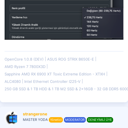
OpenCore 1.0.8 (DEV)
ASUS ROG STRIX B650E-E
AMD Ryzen 7 7800X3D
Sapphire AMD RX 6900 XT Toxic Extreme Edition - XTXH
ALC4080
Intel Ethernet Controller I225-V
250 GB SSD & 1 TB HDD & 1 TB M2 SSD & 2x16GB - 32 GB DDR5 60
strangerone
MASTER YODA
Yönetici
MODERATOR
DENEYİMLİ ÜYE