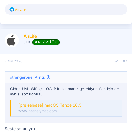
T
AirLife
e
p
k
i
l
AirLife
e
r
JEDI
DENEYİMLİ ÜYE
:
7 Nis 2026
#7
strangerone' Alıntı:
Gider. Usb Wifi için OCLP kullanmanız gerekiyor. Ses için de
aynısı söz konusu.
[pre-release] macOS Tahoe 26.5
www.insanelymac.com
Seste sorun yok.