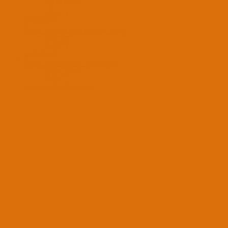
Başlatan l3mis0n
1 Eyl 2025
Cevaplar: 1
macOS Sequoia
B
Mac OS sequoia wifi kartını ve hdmı yı tanımıyor
Başlatan batu
18 Ağu 2025
Cevaplar: 1
macOS Sequoia
N
Sequoia uyumlu laptop wifi ve bluetooth kartı
Başlatan nicktimur
24 Nis 2025
Cevaplar: 21
Hackintosh Uyumlu Donanımlar