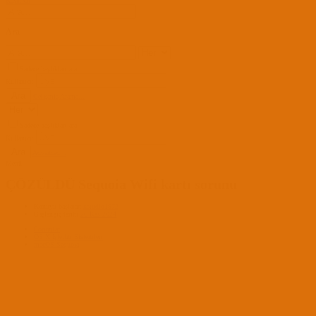
Kayıt Ol
Ara
Sadece başlıkları ara
Kullanıcı:
Ara
Gelişmiş Arama...
Sadece başlıkları ara
Kullanıcı:
Ara
Advanced...
Menü
ÇÖZÜLDÜ
Sequoia Wifi kartı sorunu
Konuyu başlatan
xstudio1972
Başlangıç tarihi
26 Kas 2024
Forumlar
OS X İşletim Sistemleri
macOS Sequoia