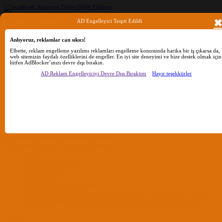
AD Engelleyici Tespit Edildi
Ara
Anlıyoruz, reklamlar can sıkıcı!
Elbette, reklam engelleme yazılımı reklamları engelleme konusunda harika bir iş çıkarsa da,
web sitemizin faydalı özelliklerini de engeller. En iyi site deneyimi ve bize destek olmak için
lütfen AdBlocker’ınızı devre dışı bırakın.
Sadece başlıkları ara
AD Reklam Engelleyiciyi Devre Dışı Bıraktım
Hayır teşekkürler
Kullanıcı:
Ara
Gelişmiş Arama...
Sadece başlıkları ara
Kullanıcı:
Ara
Advanced...
Menü
Forumlar
Yeni Mesajlar
Forumlarda Ara
confıg düzenle
OC Config Düzenle
REHBERLER
OpenCore Rehberler
Clover Rehberler
KURULUM DOSYALARI
macOS Tahoe
macOS Sequoia
macOS Sonoma
macOS Ventura
macOS Monterey
macOS Big
Sur
macOS Catalina
macOS Mojave
macOS High Sierra
macOS Sierra
macOS El Capitan
Forumlar
Giriş Yap