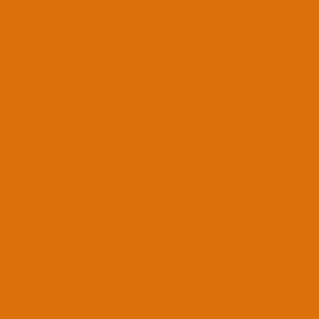
25
4
21
54
26 Kas 2024
#1
Lenavo x1 carbon 6 gen laptopuma sequoia kurdum. Wifi için güncel AirportItlwm kext olmadığı için
heliport kullandım. İnternete girebiliyorum fakat Airdrop kendi wifi sini istiyor . Heliport ile Airdrop aktif
etmenin bir yolu varmı.
strangerone
MASTER YODA
Yönetici
MODERATOR
DENEYİMLİ ÜYE
9 Haz 2017
18,985
9,678
4,401
26 Kas 2024
#2