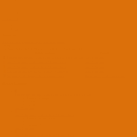
21
54
28 Kas 2024
#3
Teşekkürler
Yanıt için giriş yapmanız veya üye olmanız gerekir.
Paylaş:
Facebook
Twitter
Reddit
Pinterest
Tumblr
WhatsApp
E-posta
Link
Benzer konular
Forum
S
Montereyden Sequoia ya geçtim Bcm94360cs2 WiFi tanımadı
macOS Sequoia
S
macOS Sequoia uyumlu Wifi ve Blutooth Kartı
macOS Sequoia
L
macOS Sequoia uyumlu Wifi ve Blutooth Kartı
macOS Sequoia
B
Mac OS sequoia wifi kartını ve hdmı yı tanımıyor
macOS Sequoia
N
Sequoia uyumlu laptop wifi ve bluetooth kartı
Hackintosh Uyumlu Donanımlar
Benzer konular
S
Montereyden Sequoia ya geçtim Bcm94360cs2 WiFi tanımadı
Başlatan Strategos
27 Kas 2025
Cevaplar: 14
macOS Sequoia
S
macOS Sequoia uyumlu Wifi ve Blutooth Kartı
Başlatan sismannazario
5 Eyl 2025
Cevaplar: 17
macOS Sequoia
L
macOS Sequoia uyumlu Wifi ve Blutooth Kartı