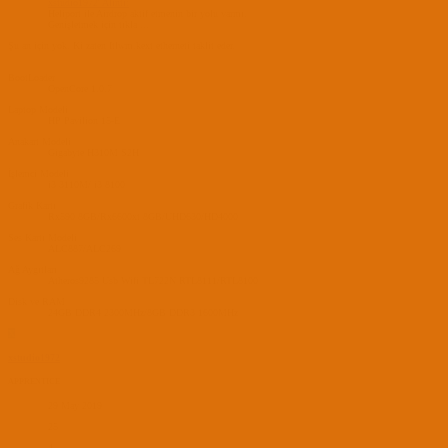
xstudio1972' Alıntı:
Heliport ile Airdrop aktif etmenin bir yolu varmı.
Genişletmek için tıkla ...
Şu an için yok. Ki zaten Itlwm.kext etherneti taklit eder.
BootLoader
OpenCore 1.0.7
Laptop Modeli
HP Pavilion 15-E
Anakart Modeli
Gigabyte H310M S2H
İşlemci Modeli
i3 3110M/ i3 8100
Grafik Kartı
Rx590 8GB/Rx6600xt 8GB/UHD630/HD4000
Ses Kartı Modeli
ALC887/ALC269
Ağ Aygıtları
Atheros9285 Usb Wifi TL722N RTL8111/RTL8100
Disk ve RAM
24GB DDR4 2300MHz/8GB DDR3 1600MHz
X
xstudio1972
APPRENTICE
29 May 2019
25
4