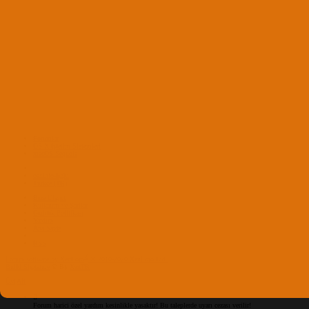
Forumlar
OS X İşletim Sistemleri
macOS Sequoia
osxinfo-light
Turkce (TR)
Bize Ulaşın
Kullanım ve Şartlar
Gizlilik Politikası
Yardım
Ana Sayfa
RSS
®
Forum software by XenForo
© 2010-2020 XenForo Ltd.
Build Signature
© By
XenTR
Üst
Alt
Forum harici özel yardım kesinlikle yasaktır! Bu taleplerde uyarı cezası verilir!