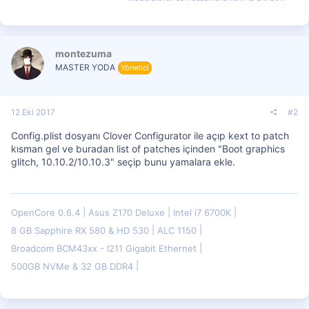
montezuma
MASTER YODA
Yönetici
12 Eki 2017
#2
Config.plist dosyanı Clover Configurator ile açıp kext to patch
kısman gel ve buradan list of patches içinden "Boot graphics
glitch, 10.10.2/10.10.3" seçip bunu yamalara ekle.
OpenCore 0.6.4
Asus Z170 Deluxe
Intel i7 6700K
8 GB Sapphire RX 580 & HD 530
ALC 1150
Broadcom BCM43xx - I211 Gigabit Ethernet
500GB NVMe & 32 GB DDR4