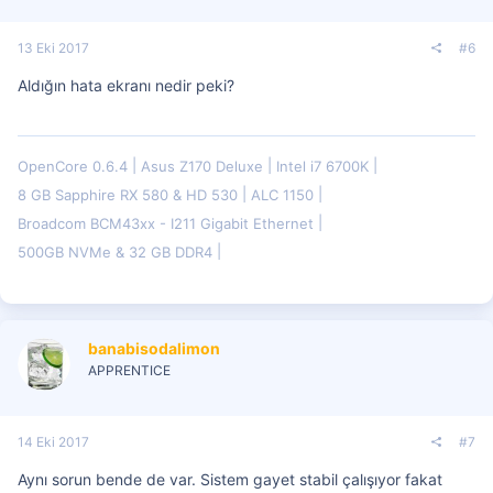
13 Eki 2017
#6
Aldığın hata ekranı nedir peki?
OpenCore 0.6.4
Asus Z170 Deluxe
Intel i7 6700K
8 GB Sapphire RX 580 & HD 530
ALC 1150
Broadcom BCM43xx - I211 Gigabit Ethernet
500GB NVMe & 32 GB DDR4
banabisodalimon
APPRENTICE
14 Eki 2017
#7
Aynı sorun bende de var. Sistem gayet stabil çalışıyor fakat