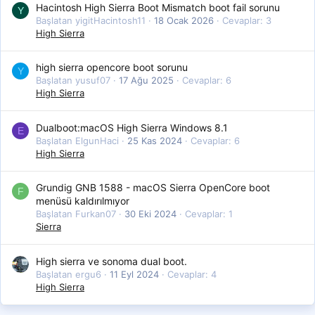
Hacintosh High Sierra Boot Mismatch boot fail sorunu
Y
Başlatan yigitHacintosh11
18 Ocak 2026
Cevaplar: 3
High Sierra
high sierra opencore boot sorunu
Y
Başlatan yusuf07
17 Ağu 2025
Cevaplar: 6
High Sierra
Dualboot:macOS High Sierra Windows 8.1
E
Başlatan ElgunHaci
25 Kas 2024
Cevaplar: 6
High Sierra
Grundig GNB 1588 - macOS Sierra OpenCore boot
F
menüsü kaldırılmıyor
Başlatan Furkan07
30 Eki 2024
Cevaplar: 1
Sierra
High sierra ve sonoma dual boot.
Başlatan ergu6
11 Eyl 2024
Cevaplar: 4
High Sierra