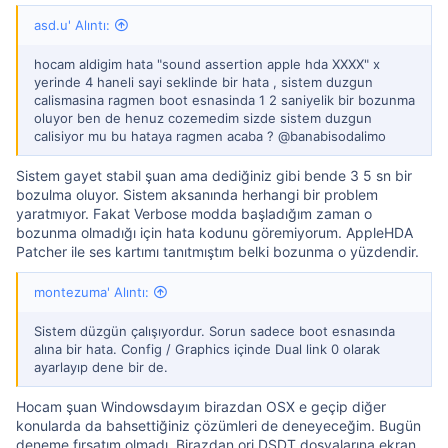
asd.u' Alıntı:
hocam aldigim hata "sound assertion apple hda XXXX" x
yerinde 4 haneli sayi seklinde bir hata , sistem duzgun
calismasina ragmen boot esnasinda 1 2 saniyelik bir bozunma
oluyor ben de henuz cozemedim sizde sistem duzgun
calisiyor mu bu hataya ragmen acaba ? @banabisodalimo
Sistem gayet stabil şuan ama dediğiniz gibi bende 3 5 sn bir
bozulma oluyor. Sistem aksanında herhangi bir problem
yaratmıyor. Fakat Verbose modda başladığım zaman o
bozunma olmadığı için hata kodunu göremiyorum. AppleHDA
Patcher ile ses kartımı tanıtmıştım belki bozunma o yüzdendir.
montezuma' Alıntı:
Sistem düzgün çalışıyordur. Sorun sadece boot esnasında
alına bir hata. Config / Graphics içinde Dual link 0 olarak
ayarlayıp dene bir de.
Hocam şuan Windowsdayım birazdan OSX e geçip diğer
konularda da bahsettiğiniz çözümleri de deneyeceğim. Bugün
deneme fırsatım olmadı. Birazdan orj DSDT dosyalarına ekran