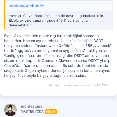
montezuma' Alıntı:
Yamaları Clover Boot üzerinden de devre dışı bırakabilirsin.
Ek olarak yine yamalar içindeki 10.11 versiyonunu
deneyebilirsin.
Evet, Clover içinden devre dışı bırakabildiğimi sonradan
hatırladım. Hocam ayrıca refs.txt ile sökülmüş orjinal DSDT
dosyama sadece i"nstant wake 0x06d", "asusn555l/vivobook"
bir de "aggresivve error" yamaları uyguladım. Gerekli yere atıp
Config içinde "sort order" kısmına girdim DSDT.aml diye, ama
sistem direk kapandı. Otomatik Clover'dan sonra DSDT' yi silip
Clover'dan "sort order"dan sildim. Bu seferde boot ekranında
sıkıştı kaldı. Geçen aylarda denediğim şeylerin tamamen aynısı
herşey. Niye böyle bir şey olduğunu anlamadım.
Moderatörün son düzenlenenleri:
12 Eki 2017
montezuma
MASTER YODA
Yönetici