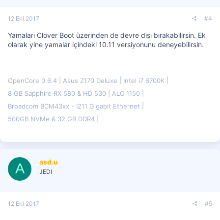
12 Eki 2017
#4
Yamaları Clover Boot üzerinden de devre dışı bırakabilirsin. Ek
olarak yine yamalar içindeki 10.11 versiyonunu deneyebilirsin.
OpenCore 0.6.4
Asus Z170 Deluxe
Intel i7 6700K
8 GB Sapphire RX 580 & HD 530
ALC 1150
Broadcom BCM43xx - I211 Gigabit Ethernet
500GB NVMe & 32 GB DDR4
asd.u
A
JEDI
12 Eki 2017
#5