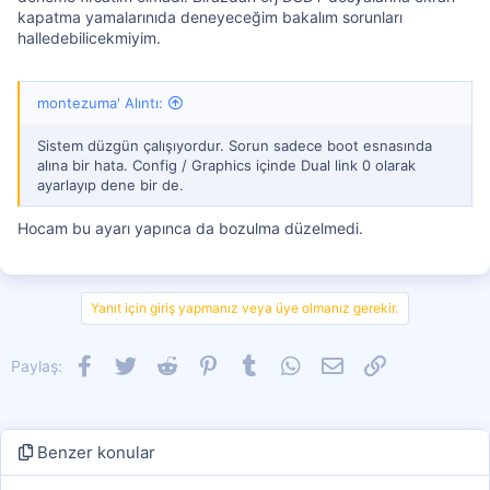
kapatma yamalarınıda deneyeceğim bakalım sorunları
halledebilicekmiyim.
montezuma' Alıntı:
Sistem düzgün çalışıyordur. Sorun sadece boot esnasında
alına bir hata. Config / Graphics içinde Dual link 0 olarak
ayarlayıp dene bir de.
Hocam bu ayarı yapınca da bozulma düzelmedi.
Yanıt için giriş yapmanız veya üye olmanız gerekir.
Facebook
Twitter
Reddit
Pinterest
Tumblr
WhatsApp
E-posta
Link
Paylaş:
Benzer konular