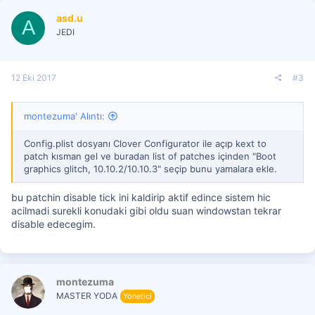
asd.u
A
JEDI
12 Eki 2017
#3
montezuma' Alıntı:
Config.plist dosyanı Clover Configurator ile açıp kext to
patch kısman gel ve buradan list of patches içinden "Boot
graphics glitch, 10.10.2/10.10.3" seçip bunu yamalara ekle.
bu patchin disable tick ini kaldirip aktif edince sistem hic
acilmadi surekli konudaki gibi oldu suan windowstan tekrar
disable edecegim.
montezuma
MASTER YODA
Yönetici