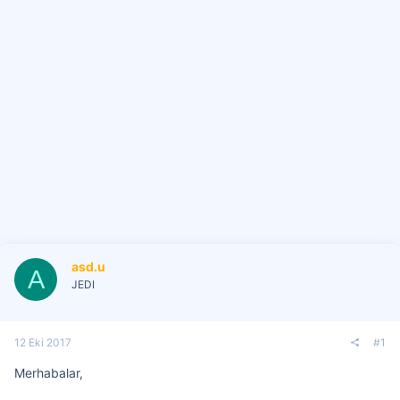
i
asd.u
A
JEDI
12 Eki 2017
#1
Merhabalar,