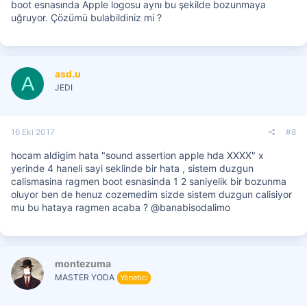
boot esnasında Apple logosu aynı bu şekilde bozunmaya
uğruyor. Çözümü bulabildiniz mi ?
asd.u
A
JEDI
16 Eki 2017
#8
hocam aldigim hata "sound assertion apple hda XXXX" x
yerinde 4 haneli sayi seklinde bir hata , sistem duzgun
calismasina ragmen boot esnasinda 1 2 saniyelik bir bozunma
oluyor ben de henuz cozemedim sizde sistem duzgun calisiyor
mu bu hataya ragmen acaba ? @banabisodalimo
montezuma
MASTER YODA
Yönetici