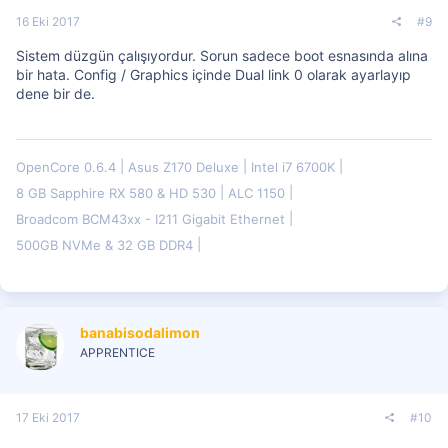
16 Eki 2017
#9
Sistem düzgün çalışıyordur. Sorun sadece boot esnasında alına
bir hata. Config / Graphics içinde Dual link 0 olarak ayarlayıp
dene bir de.
OpenCore 0.6.4
Asus Z170 Deluxe
Intel i7 6700K
8 GB Sapphire RX 580 & HD 530
ALC 1150
Broadcom BCM43xx - I211 Gigabit Ethernet
500GB NVMe & 32 GB DDR4
banabisodalimon
APPRENTICE
17 Eki 2017
#10