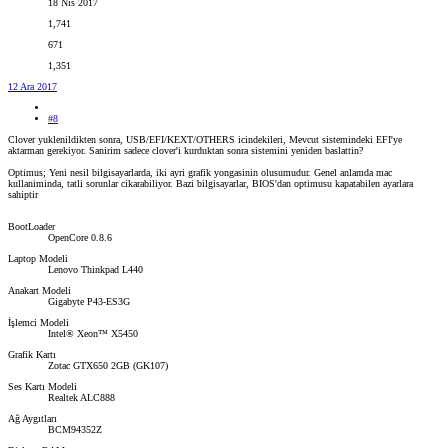
18 Nis 2017
1,741
671
1,351
12 Ara 2017
#8
Clover yuklenildikten sonra, USB/EFI/KEXT/OTHERS icindekileri, Mevcut sistemindeki EFI'ye
aktarman gerekiyor. Sanirim sadece clover'i kurduktan sonra sistemini yeniden baslattin?
Optimus; Yeni nesil bilgisayarlarda, iki ayri grafik yongasinin olusumudur. Genel anlamda mac
kullaniminda, tatli sorunlar cikarabiliyor. Bazi bilgisayarlar, BIOS'dan optimusu kapatabilen ayarlara
sahiptir
BootLoader
OpenCore 0.8.6
Laptop Modeli
Lenovo Thinkpad L440
Anakart Modeli
Gigabyte P43-ES3G
İşlemci Modeli
Intel® Xeon™ X5450
Grafik Kartı
Zotac GTX650 2GB (GK107)
Ses Kartı Modeli
Realtek ALC888
Ağ Aygıtları
BCM94352Z