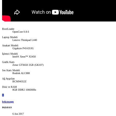
BootLoader
OpenCore 0.8.6
Laptop Modeli
Lenovo Thinkpad L440
Anakart Modeli
Gigabyte P43-ES3G
İşlemci Modeli
Intel® Xeon™ X5450
Grafik Kartı
Zotac GTX650 2GB (GK107)
Ses Kartı Modeli
Realtek ALC888
Ağ Aygıtları
BCM94352Z
Disk ve RAM
8GB DDR2 1066MHz
B
brkcnszgn
PADAVAN
6 Ara 2017