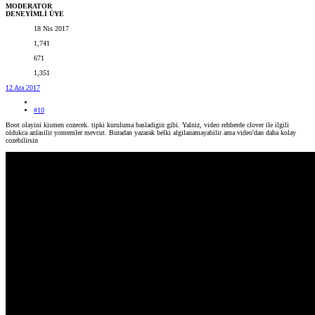
MODERATOR
DENEYİMLİ ÜYE
18 Nis 2017
1,741
671
1,351
12 Ara 2017
#10
Boot olayini kismen cozecek. tipki kuruluma basladigin gibi. Yalniz, video rehberde clover ile ilgili
oldukca anlasilir yontemler mevcut. Buradan yazarak belki algilanamayabilir ama video'dan daha kolay
cozebilirsin