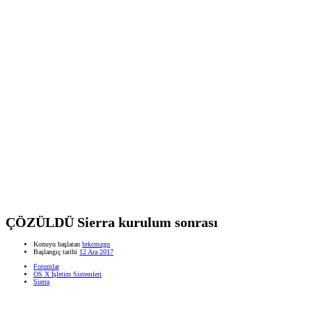
ÇÖZÜLDÜ
Sierra kurulum sonrası
Konuyu başlatan
brkcnszgn
Başlangıç tarihi
12 Ara 2017
Forumlar
OS X İşletim Sistemleri
Sierra