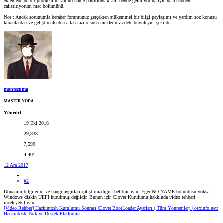
eklemede de bir problemim var no name partitions kısmı bende gelmıyor haliyle hala usbden
calıstırıyorum mac bölümünü.
Not : Ancak sorunumla beraber forumunuz gerçekten mükemmel bir bilgi paylaşımı ve yardım söz konusu
kuranlardan ve geliştirenlerden allah razı olsun emekleriniz adete büyüleyici şekildei
montezuma
MASTER YODA
Yönetici
19 Eki 2016
29,833
7,599
4,401
12 Ara 2017
#2
Donanım bilgilerini ve hangi aygıtları çalıştırmadığını belitmelisin. Eğer NO NAME bölüntüsü yoksa
Windows diskin UEFI kurulmuş değildir. Bunun için Clover Kurulumu hakkında video rehberi
inceleyebilirsin.
[Video Rehber] Hackintosh Kurulumu Sonrası Clover BootLoader Ayarları ( Tüm Yöntemler) | osxinfo.net:
Hackintosh Türkiye Destek Platformu