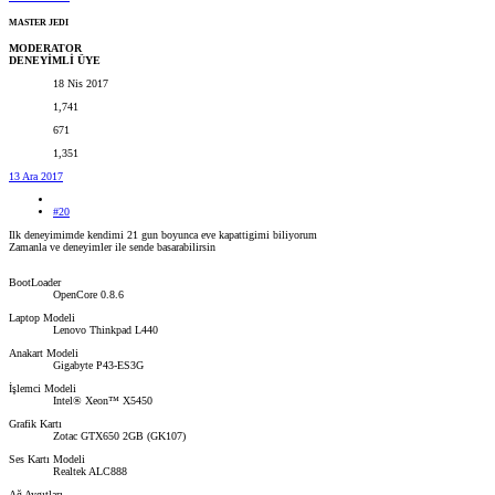
MASTER JEDI
MODERATOR
DENEYİMLİ ÜYE
18 Nis 2017
1,741
671
1,351
13 Ara 2017
#20
Ilk deneyimimde kendimi 21 gun boyunca eve kapattigimi biliyorum
Zamanla ve deneyimler ile sende basarabilirsin
BootLoader
OpenCore 0.8.6
Laptop Modeli
Lenovo Thinkpad L440
Anakart Modeli
Gigabyte P43-ES3G
İşlemci Modeli
Intel® Xeon™ X5450
Grafik Kartı
Zotac GTX650 2GB (GK107)
Ses Kartı Modeli
Realtek ALC888
Ağ Aygıtları