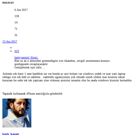
PADAVAN
6 Ara 2017
139
14
71
31
13 Ara 2017
#19
barisyasmin' Alıntı:
Ben su an o atmosferi goremedigim icin tikandim, sevgili montezuma konuyu
gordugunde cevaplayacaktir
Genişletmek için tıkla ...
Aslinda cok basit 1 tane harddisk im var bunda uc ayri bolum var windows yedek ve mac yani laptop
oldugu icin tek hdd ye sahibim . saatlerdir ugrasiyorum yok olmadi simdi sildim mac kismini tekrar
kurucam bu sefer tek tek yapicam yine vidonun aynisini umarim olur bu arada windows kismini kurtardim
Tapatalk kullanarak iPhone aracılığıyla gönderildi
baris_karaer