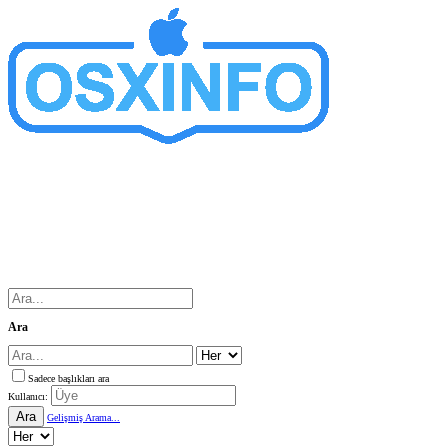
Ara
Sadece başlıkları ara
Kullanıcı:
Ara
Gelişmiş Arama...