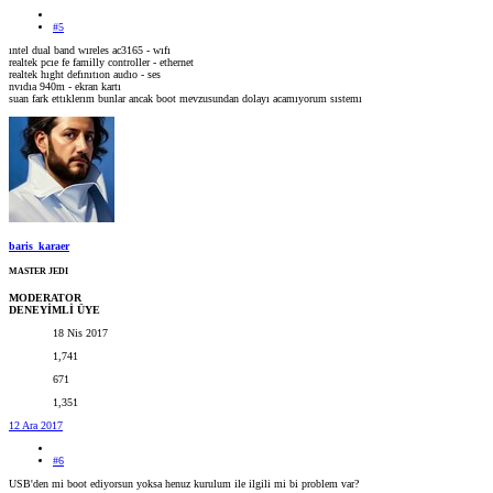
#5
ıntel dual band wıreles ac3165 - wıfı
realtek pcıe fe familly controller - ethernet
realtek hıght defınıtıon audıo - ses
nvıdıa 940m - ekran kartı
suan fark ettıklerım bunlar ancak boot mevzusundan dolayı acamıyorum sıstemı
baris_karaer
MASTER JEDI
MODERATOR
DENEYİMLİ ÜYE
18 Nis 2017
1,741
671
1,351
12 Ara 2017
#6
USB'den mi boot ediyorsun yoksa henuz kurulum ile ilgili mi bi problem var?