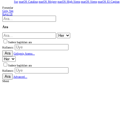
Sur
macOS Catalina
macOS Mojave
macOS High Sierra
macOS Sierra
macOS El Capitan
Forumlar
Giriş Yap
Kayıt Ol
Ara
Sadece başlıkları ara
Kullanıcı:
Ara
Gelişmiş Arama...
Sadece başlıkları ara
Kullanıcı:
Ara
Advanced...
Menü