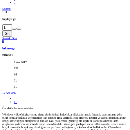
3
Sonraki
1 of 3
Sayfaya git
Git
Sonraki
Son
B
brkcnszgn
PADAVAN
6 Ara 2017
139
14
71
31
12 Ara 2017
#1
Öncelikle herkese merhaba.
Windows yükle bilgisayarıma sierra sürümünüzü kolaylıkla yükledim ancak forumda araştırmama göre
biraz konular dağınık ve çözümler link üzerine link verildiği için birde bu kextler ve kendi donanımlarının
hangi kexte uygun olduğunu ve bunları nasıl yüklemem gerektiğinle ilgili bi konu bulamadım kext
oluşturma yada mac ortamında onları sonradan dahil etme gibi yanlışım varsa lütfen uyarabilirsiniz sadece
bi çok sekmede bi çok şey okuduğum ve yazılımcı olduğum için kafam allak bullak oldu. Cloverboot