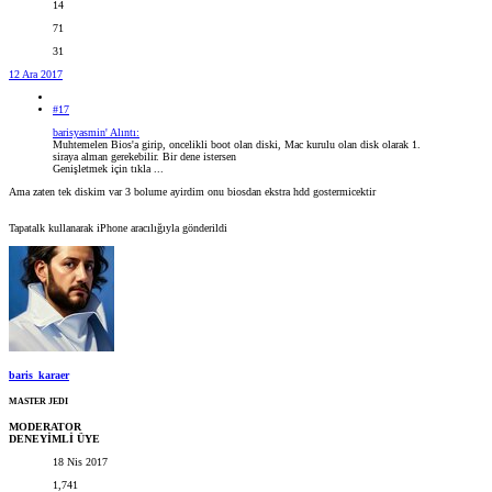
14
71
31
12 Ara 2017
#17
barisyasmin' Alıntı:
Muhtemelen Bios'a girip, oncelikli boot olan diski, Mac kurulu olan disk olarak 1.
siraya alman gerekebilir. Bir dene istersen
Genişletmek için tıkla ...
Ama zaten tek diskim var 3 bolume ayirdim onu biosdan ekstra hdd gostermicektir
Tapatalk kullanarak iPhone aracılığıyla gönderildi
baris_karaer
MASTER JEDI
MODERATOR
DENEYİMLİ ÜYE
18 Nis 2017
1,741