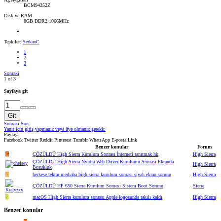
BCM94352Z
Disk ve RAM
8GB DDR2 1066MHz
Tepkiler:
SerkanC
1
2
3
Sonraki
1 of 3
Sayfaya git
Git
Sonraki
Son
Yanıt için giriş yapmanız veya üye olmanız gerekir.
Paylaş:
Facebook
Twitter
Reddit
Pinterest
Tumblr
WhatsApp
E-posta
Link
Benzer konular
Forum
G
ÇÖZÜLDÜ
High Sierra Kurulum Sonrası İnterneti tanıtmak hk
High Sierra
ÇÖZÜLDÜ
High Sierra Nvidia Web Driver Kurulumu Sonrası Ekranda
High Sierra
Bozukluk
D
herkese tekrar merhaba high sierra kurulum sonrası siyah ekran sorunu
High Sierra
ÇÖZÜLDÜ
HP 650 Sierra Kurulum Sonrası Sistem Boot Sorunu
Sierra
S
macOS High Sierra kurulum sonrası Apple logosunda takılı kaldı
High Sierra
Benzer konular