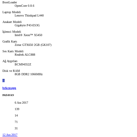
BootLoader
OpenCore 0.8.6
Laptop Modeli
Lenovo Thinkpad L440
Anakart Modeli
Gigabyte P43-ES3G
İşlemci Modeli
Intel® Xeon™ X5450
Grafik Kartı
Zotac GTX650 2GB (GK107)
Ses Kartı Modeli
Realtek ALC888
Ağ Aygıtları
BCM94352Z
Disk ve RAM
8GB DDR2 1066MHz
B
brkcnszgn
PADAVAN
6 Ara 2017
139
14
71
31
12 Ara 2017