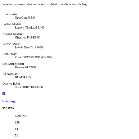
Wirelles uyumsuz, ethernet ve ses cozulebilir, nvidia optimus'a bagli
BootLoader
OpenCore 0.8.6
Laptop Modeli
Lenovo Thinkpad L440
Anakart Modeli
Gigabyte P43-ES3G
İşlemci Modeli
Intel® Xeon™ X5450
Grafik Kartı
Zotac GTX650 2GB (GK107)
Ses Kartı Modeli
Realtek ALC888
Ağ Aygıtları
BCM94352Z
Disk ve RAM
8GB DDR2 1066MHz
B
brkcnszgn
PADAVAN
6 Ara 2017
139
14
71