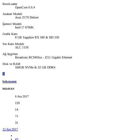
BootLoader
OpenCore 0.6.4
Anakart Modeli
Asus Z170 Deluxe
İşlemci Modeli
Intel i7 6700K
Grafik Kartı
8 GB Sapphire RX 580 & HD 530
Ses Kartı Modeli
ALC 1150
Ağ Aygıtları
Broadcom BCM43xx - I211 Gigabit Ethernet
Disk ve RAM
500GB NVMe & 32 GB DDR4
B
brkcnszgn
PADAVAN
6 Ara 2017
139
14
71
31
12 Ara 2017
#3