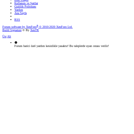
Kullanım ve Şartlar
Gizlilik Politikası
Yardım
Ana Sayfa
RSS
®
Forum software by XenForo
© 2010-2020 XenForo Ltd.
Build Signature
© By
XenTR
Üst
Alt
Forum harici özel yardım kesinlikle yasaktır! Bu taleplerde uyarı cezası verilir!