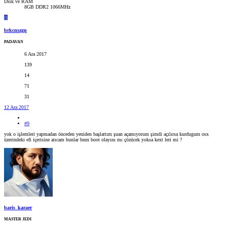
Disk ve RAM
8GB DDR2 1066MHz
B
brkcnszgn
PADAVAN
6 Ara 2017
139
14
71
31
12 Ara 2017
#9
yok o işlemleri yapmadan önceden yeniden başlattım şuan açamıyorum şimdi açılırsa kurdugum osx
üzerindeki efi içerisine atıcam bunlar bnm boot olayını mı çözücek yoksa kext leri mi ?
baris_karaer
MASTER JEDI