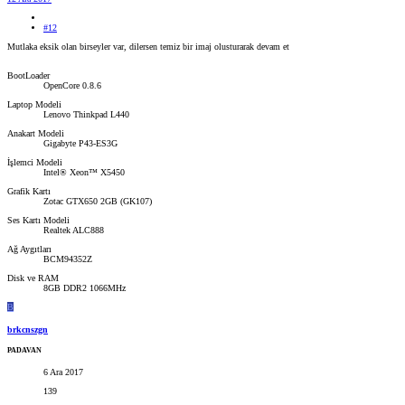
#12
Mutlaka eksik olan birseyler var, dilersen temiz bir imaj olusturarak devam et
BootLoader
OpenCore 0.8.6
Laptop Modeli
Lenovo Thinkpad L440
Anakart Modeli
Gigabyte P43-ES3G
İşlemci Modeli
Intel® Xeon™ X5450
Grafik Kartı
Zotac GTX650 2GB (GK107)
Ses Kartı Modeli
Realtek ALC888
Ağ Aygıtları
BCM94352Z
Disk ve RAM
8GB DDR2 1066MHz
B
brkcnszgn
PADAVAN
6 Ara 2017
139