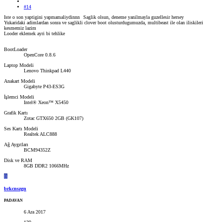
#14
Iste o son yaptigini yapmamaliydinnn
Saglik olsun, deneme yanilmayla guzellesir hersey
Yukaridaki adimlardan sonra ve saglikli clover boot olusturdugumuzda, multibeast ile olan iliskileri
kesmemiz lazim
Looder eklemek ayri bi tehlike
BootLoader
OpenCore 0.8.6
Laptop Modeli
Lenovo Thinkpad L440
Anakart Modeli
Gigabyte P43-ES3G
İşlemci Modeli
Intel® Xeon™ X5450
Grafik Kartı
Zotac GTX650 2GB (GK107)
Ses Kartı Modeli
Realtek ALC888
Ağ Aygıtları
BCM94352Z
Disk ve RAM
8GB DDR2 1066MHz
B
brkcnszgn
PADAVAN
6 Ara 2017