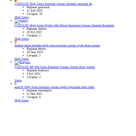
G
ÇÖZÜLDÜ
High Sierra Kurulum Sonrası İnterneti tanıtmak hk
Başlatan genyrusai
12 Şub 2025
Cevaplar: 39
High Sierra
ÇÖZÜLDÜ
High Sierra Nvidia Web Driver Kurulumu Sonrası Ekranda Bozukluk
Başlatan chelsey
28 Eyl 2023
Cevaplar: 2
High Sierra
D
herkese tekrar merhaba high sierra kurulum sonrası siyah ekran sorunu
Başlatan detroit
18 Tem 2023
Cevaplar: 2
High Sierra
ÇÖZÜLDÜ
HP 650 Sierra Kurulum Sonrası Sistem Boot Sorunu
Başlatan Kralyzxx
4 Eyl 2022
Cevaplar: 2
Sierra
S
macOS High Sierra kurulum sonrası Apple logosunda takılı kaldı
Başlatan Serendipity
21 Haz 2022
Cevaplar: 0
High Sierra