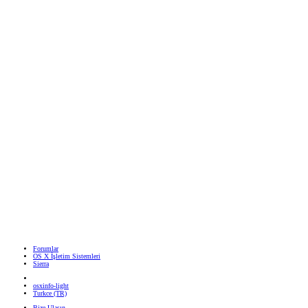
Forumlar
OS X İşletim Sistemleri
Sierra
osxinfo-light
Turkce (TR)
Bize Ulaşın