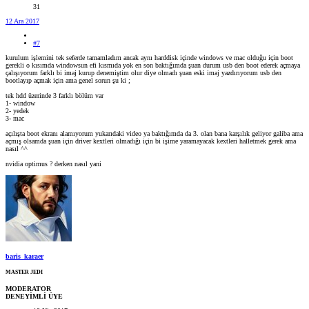
31
12 Ara 2017
#7
kurulum işlemini tek seferde tamamladım ancak aynı harddisk içinde windows ve mac olduğu için boot
gerekli o kısımda windowsun efi kısmıda yok en son baktığımda şuan durum usb den boot ederek açmaya
çalışıyorum farklı bi imaj kurup denemiştim olur diye olmadı şuan eski imaj yazdırıyorum usb den
bootlayıp açmak için ama genel sorun şu ki ;
tek hdd üzerinde 3 farklı bölüm var
1- window
2- yedek
3- mac
açılışta boot ekranı alamıyorum yukarıdaki video ya baktığımda da 3. olan bana karşılık geliyor galiba ama
açmış olsamda şuan için driver kextleri olmadığı için bi işime yaramayacak kextleri halletmek gerek ama
nasıl ^^
nvidia optimus ? derken nasıl yani
baris_karaer
MASTER JEDI
MODERATOR
DENEYİMLİ ÜYE