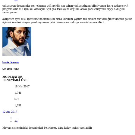
çalışmayan donanımlar ses- ethernet-wifi-nvidia nın calısıp calısmadıgını bilmiyorum ios u sadece swift
programlama dili için kullanacagım için çok fazla aşina değilim ancak çözülemeyecek bişey oldugunu
sanmıyorum
ayrıyetten aynı disk içerisinde bölünmüş bi alana kurulum yaptım tek diskim var verdiğiniz videoda galiba
üçüncü sıradaki oluyor yanılmıyorsam peki düzenlenen o dosya nerede bulunabilir ?
baris_karaer
MASTER JEDI
MODERATOR
DENEYİMLİ ÜYE
18 Nis 2017
1,741
671
1,351
12 Ara 2017
#4
Mevcut sistemindeki donanimlari belirtirsen, daha kolay teshis yapilabilir