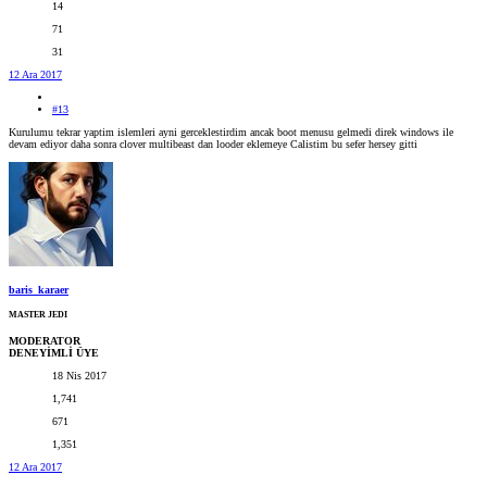
14
71
31
12 Ara 2017
#13
Kurulumu tekrar yaptim islemleri ayni gerceklestirdim ancak boot menusu gelmedi direk windows ile
devam ediyor daha sonra clover multibeast dan looder eklemeye Calistim bu sefer hersey gitti
baris_karaer
MASTER JEDI
MODERATOR
DENEYİMLİ ÜYE
18 Nis 2017
1,741
671
1,351
12 Ara 2017