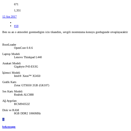
671
1,351
12 Ara 2017
#18
Ben su an o atmosferi goremedigim icin tikandim, sevgili montezuma konuyu gordugunde cevaplayacaktir
BootLoader
OpenCore 0.8.6
Laptop Modeli
Lenovo Thinkpad L440
Anakart Modeli
Gigabyte P43-ES3G
İşlemci Modeli
Intel® Xeon™ X5450
Grafik Kartı
Zotac GTX650 2GB (GK107)
Ses Kartı Modeli
Realtek ALC888
Ağ Aygıtları
BCM94352Z
Disk ve RAM
8GB DDR2 1066MHz
B
brkcnszgn