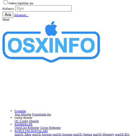
Sadece başlıkları ara
Kullanıcı:
Ara
Advanced...
Menü
Forumlar
Yeni Mesajlar
Forumlarda Ara
confıg düzenle
OC Config Düzenle
REHBERLER
OpenCore Rehberler
Clover Rehberler
KURULUM DOSYALARI
macOS Tahoe
macOS Sequoia
macOS Sonoma
macOS Ventura
macOS Monterey
macOS Big