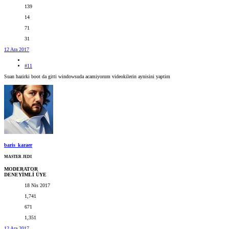
139
14
71
31
12 Ara 2017
#11
Suan hazirki boot da gitti windowsuda acamiyorum videokilerin aynisini yaptim
baris_karaer
MASTER JEDI
MODERATOR
DENEYİMLİ ÜYE
18 Nis 2017
1,741
671
1,351
12 Ara 2017