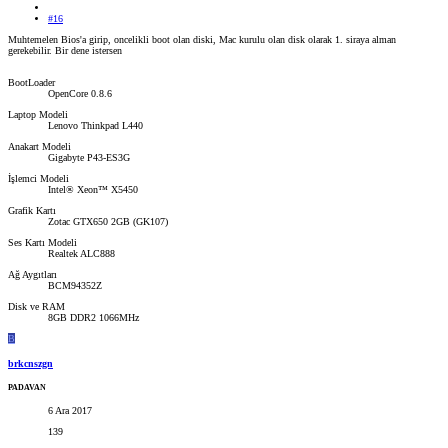
#16
Muhtemelen Bios'a girip, oncelikli boot olan diski, Mac kurulu olan disk olarak 1. siraya alman
gerekebilir. Bir dene istersen
BootLoader
OpenCore 0.8.6
Laptop Modeli
Lenovo Thinkpad L440
Anakart Modeli
Gigabyte P43-ES3G
İşlemci Modeli
Intel® Xeon™ X5450
Grafik Kartı
Zotac GTX650 2GB (GK107)
Ses Kartı Modeli
Realtek ALC888
Ağ Aygıtları
BCM94352Z
Disk ve RAM
8GB DDR2 1066MHz
B
brkcnszgn
PADAVAN
6 Ara 2017
139