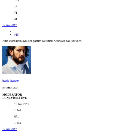
139
14
71
31
12 Ara 2017
#15
Ama videokinin aynisini yaptim calismadi windows basliyor direk
baris_karaer
MASTER JEDI
MODERATOR
DENEYİMLİ ÜYE
18 Nis 2017
1,741
671
1,351
12 Ara 2017